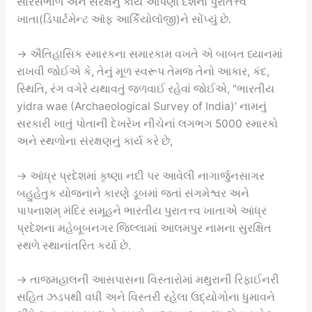
સારસંભાળ અને સંરક્ષનું કાર્ય આપણા દેશના પુરાતત્ત્વ
ખાતા(ડિપાર્ટમેન્ટ ઑફ આર્કિયોલૉજી)ને સોંપ્યું છે.
→ ઐતિહાસિક સ્મારકના સમારકામ વખતે એ બાબત ધ્યાનમાં
રાખવી જોઈએ કે, તેનું મૂળ સ્વરૂપ તેમજ તેનો આકાર, કંદ,
સ્થિતિ, રંગ વગેરે યથાવતું જળવાઈ રહેવાં જોઈએ, “ભારતીય
yidra wae (Archaeological Survey of India)’ નામનું
સરકારી ખાતું પોતાની દેખરેખ નીચેનાં લગભગ 5000 સ્મારકો
અને સ્થળોના સંરક્ષણનું કાર્ય કરે છે,
→ આંધ્ર પ્રદેશમાં કૃષ્ણા નદી પર આવેલી નાગાર્જુનસાગર
બહુહેતુક યોજનાને કારણે ડૂબમાં જતાં સંગમેશ્વર અને
પાપનાશમ્ મંદિર સમૂહને ભારતીય પુરાતત્ત્વ ખાતાએ આંધ્ર
પ્રદેશના મહેબૂબનગર જિલ્લામાં આલમપુર નામના સુરક્ષિત
સ્થળે સ્થાનાંતરિત કર્યા છે.
→ તાજમહાલની આસપાસના વિસ્તારોમાં મથુરાની રિફાઈનરી
સહિત ઝડપથી વધી અને વિસ્તરી રહેલા ઉદ્યોગોના ધુમાવને