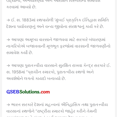
ઉદ્યાનો, અભયારણ્યો અને આરક્ષિત વિસ્તારોનો સમાવેશ
કરવામાં આવ્યો છે.
→ ઈ. સ. 1883માં સ્થપાયેલી ‘મુંબઈ પ્રાકૃતિક ઈતિહાસ સમિતિ
દેશના પર્યાવરણનું અને વન્ય જીવોના સંરક્ષશ્વનું કાર્ય કરે છે.
→ આપણા અમૂલ્ય વારસાને જાળવવા માટે સરકારે બંધારણમાં
નાગરિકોએ બજાવવાની મૂળભૂત ફરજોમાં વારસાની જાળવણીનો
સમાવેશ કર્યો છે.
→ આપણા પુરાતત્ત્વીય વારસાને સુરક્ષિત રાખવા કેન્દ્ર સરકારે ઈ.
સ. 1958માં “પ્રાચીન સ્મારકો, પુરાતત્વીય સ્થળો અને
અવશેષોને લગતો કાયદો બનાવ્યો છે.
→ ભારત સરકારે દેશનાં મહત્ત્વનાં ઐતિહાસિક તથા પુરાતત્ત્વીય
વારસાનાં સ્થળોને “રાષ્ટ્રીય સ્મારકો જાહેર કરીને તેમની