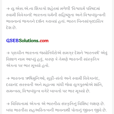
→ યુ.એસ.એ.ના શિકાગો શહેરમાં મળેલી ‘વિશ્વધર્મ પરિષદમાં
સ્વામી વિવેકાનંદે ભારતના ધર્મની સહિષ્ણુતા અને વિશ્વબંધુત્વની
ભાવનાનાં જગતને દર્શન કરાવ્યાં હતાં. ભારત બિનસાંપ્રદાયિક
દેશ છે.
→ પ્રાચીન ભારતના જ્યોતિર્ધરોએ સમગ્ર દેશને ‘ભારતવર્ષ’ એવું
વિશાળ નામ આપ્યું હતું, કારણ કે તેમણે ભારતની સાંસ્કૃતિક
એકતા પર ભાર મૂક્યો હતો.
→ ભારતના ઋષિમુનિઓ, સૂફી-સંતો અને સ્વામી વિવેકાનંદ,
દયાનંદ સરસ્વતી અને મહાત્મા ગાંધી જેવા યુગપુરુષોએ શાંતિ,
સમન્વય, વિશ્વબંધુત્વ વગેરે બાબતો પર ભાર મૂક્યો છે.
→ વિવિધતામાં એકતા એ ભારતીય સંસ્કૃતિનું વિશિષ્ટ લક્ષણ છે.
બધા ભારતીય સહઅસ્તિત્વની ભાવનાથી પોતાનું જીવન જીવે છે.