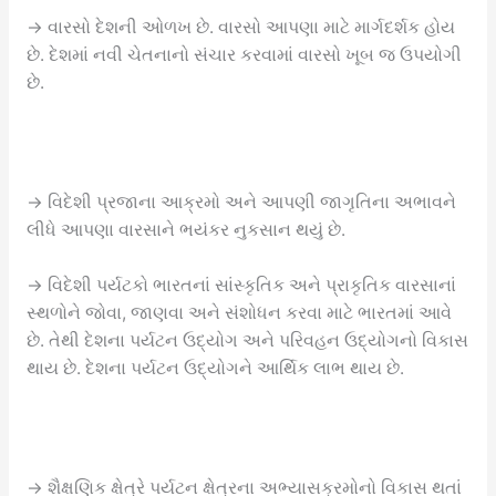
→ વારસો દેશની ઓળખ છે. વારસો આપણા માટે માર્ગદર્શક હોય
છે. દેશમાં નવી ચેતનાનો સંચાર કરવામાં વારસો ખૂબ જ ઉપયોગી
છે.
→ વિદેશી પ્રજાના આક્રમો અને આપણી જાગૃતિના અભાવને
લીધે આપણા વારસાને ભયંકર નુકસાન થયું છે.
→ વિદેશી પર્યટકો ભારતનાં સાંસ્કૃતિક અને પ્રાકૃતિક વારસાનાં
સ્થળોને જોવા, જાણવા અને સંશોધન કરવા માટે ભારતમાં આવે
છે. તેથી દેશના પર્યટન ઉદ્યોગ અને પરિવહન ઉદ્યોગનો વિકાસ
થાય છે. દેશના પર્યટન ઉદ્યોગને આર્થિક લાભ થાય છે.
→ શૈક્ષણિક ક્ષેત્રે પર્યટન ક્ષેત્રના અભ્યાસક્રમોનો વિકાસ થતાં