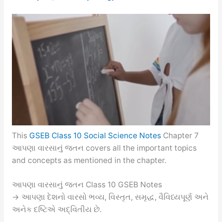
This
GSEB Class 10 Social Science Notes
Chapter 7
આપણા વારસાનું જતન covers all the important topics
and concepts as mentioned in the chapter.
આપણા વારસાનું જતન Class 10 GSEB Notes
→ આપણા દેશનો વારસો ભવ્ય, વિસ્તૃત, સમૃદ્ધ, વૈવિધ્યપૂર્ણ અને
અનેક દષ્ટિએ અદ્વિતીય છે.