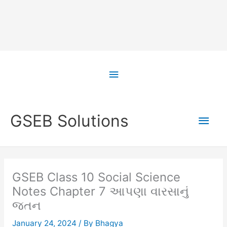
Skip
to
Above
content
Header
Main
GSEB Solutions
Men
GSEB Class 10 Social Science
Notes Chapter 7 આપણા વારસાનું
જતન
January 24, 2024
/ By
Bhagya