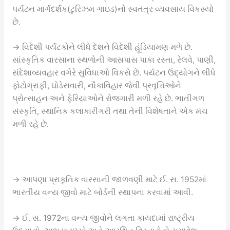
પર્યટન માર્ગદર્શક(ટુરિઝમ ગાઇડ)નો સ્વતંત્ર વ્યવસાય વિકસ્યો
છે.
→ વિદેશી પર્યટકોને લીધે દેશને વિદેશી હૂંડિયામણ મળે છે.
સાંસ્કૃતિક વારસાના સ્થળોની આસપાસ પાકા રસ્તા, રેલવે, પાણી,
સંદેશાવ્યવહાર વગેરે સુવિધાઓ વિકસે છે. પર્યટન ઉદ્યોગને લીધે
ફોટોગ્રાફી, ઘોડેસવારી, નૌકાવિહાર જેવી પ્રવૃત્તિઓને
પ્રોત્સાહન અને ફેરિયાઓને રોજગારી મળી રહે છે. ભાતીગળ
સંસ્કૃતિ, સ્થાનિક કલાકારીગરી તથા તેની વિશેષતાને એક મંચ
મળી રહે છે.
→ આપણા પ્રાકૃતિક વારસાની જાળવણી માટે ઈ. સ. 1952માં
ભારતીય વન્ય જીવો માટે બોર્ડની સ્થાપના કરવામાં આવી.
→ ઈ. સ. 1972ના વન્ય જીવોને લગતા કાયદામાં રાષ્ટ્રીય