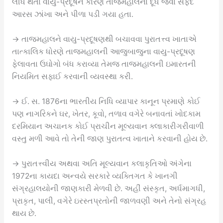
લીધે થતા વાયુ-પ્રદૂષને કારણે તાજમહાલના દૂધ જેવા સફેદ
આરસ ઝાંખા અને પીળા પડી ગયા હતા.
→ તાજમહાલને વાયુ-પ્રદૂષણથી બચાવવા પુરાતત્ત્વ ખાતાએ
તાત્કાલિક ધોરણે તાજમહાલની આજુબાજુના વાયુ-પ્રદૂષણ
ફેલાવતા ઉઘોગો બંધ કરાવ્યા તેમજ તાજમહાલની ઇમારતની
નિયમિત સફાઈ કરવાની વ્યવસ્થા કરી.
→ ઈ. સ. 1876ના ભારતીય નિધિ વ્યાપાર કાનૂન પ્રમાણે કોઈ
પણ નાગરિકને ઘર, ખેતર, કૂવો, તળાવ વગેરે બનાવતાં ખોદકામ
દરમિયાન અચાનક કોઈ પ્રાચીન મૂલ્યવાન ક્લાકારીગરીવાળી
વસ્તુ મળી આવે તો તેની જાણ પુરાતત્વ ખાતાને કરવાની હોય છે.
→ પુરાતત્ત્વીય અથવા અતિ મૂલ્યવાન કલાકૃતિઓ અંગેના
1972ના કાયદા અન્વયે સરકારે વ્યક્તિગત કે ખાનગી
સંગ્રહાલયોની જાણકારી મેળવી છે. અહીં સંસ્કૃત, અર્ધમાગધી,
પ્રાકૃત, પાલી, વગેરે ઇરસ્તપ્રતોની જાળવણી અને તેનો સંગ્રહ
થાય છે.