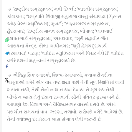
→ ‘રાષ્ટ્રીય સંગ્રહાલય’, નવી દિલ્લી: ‘ભારતીય સંગ્રહાલય’,
કોલકાતા; “છત્રપતિ શિવાજી મહારાજ વાસ્તુ સંચાલય (પ્રિન્સ
ઑફ વેલ્સ મ્યુઝિયમ)’, મુંબઈ; “સાહારગંજ સંગ્રહાલય’,
હૈદરાબાદ; ‘રાષ્ટ્રીય માનવ સંગ્રહાલય’, ભોપાલ; ‘લાલભાઈ
દલપતભાઈ સંગ્રહાલય’, અમદાવાદ; “શ્રી મહાવીર જૈન
આરાધના કેન્દ્ર, કૌભા-ગાંધીનગર; “શ્રી હેમચંદ્રાચાર્ય
ગ્રંથાલય’, પાટણ; ‘વડોદરા મ્યુઝિયમ અને પિશ્ચર ગેલેરી’, વડોદરા
વગેરે દેશનાં મહત્ત્વનાં સંગ્રહાલયો છે.
→ ઐતિહાસિક સ્મારકો, શિલ્પ-સ્થાપત્યો, કલાકારીગરીના
નમૂનાઓ વગેરે એક વાર નષ્ટ થયા પછી તેની મૂળ સ્થિતિમાં લાવી
શકાતા નથી, તેથી તેનો નાશ ન થવા દેવાય. તે મૂળ સ્થાનેથી
બીજે ન જાય તેનું ધ્યાન રાખવાની સૌની પવિત્ર ફરજ બને છે.
આપણો દેશ વિશાળ અને વૈવિધ્યસભર વારસો ધરાવે છે. એમાં
પ્રાચીન સમયનાં વાવ, ઝરણાં, તળાવો, સરોવરો વગેરે આવેલાં છે.
તેની વર્ષાઋતુ દરમિયાન ખાસ સંભાળ લેવી જરૂરી છે.