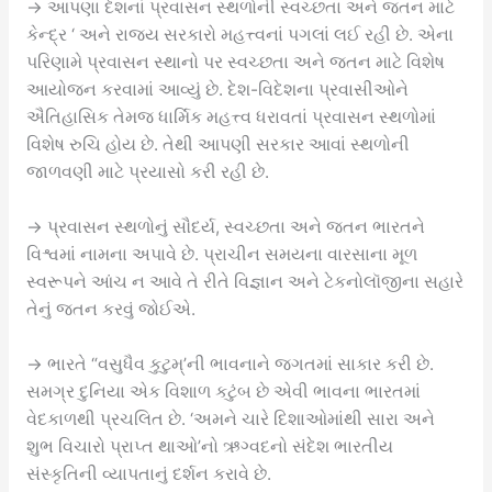
→ આપણા દેશનાં પ્રવાસન સ્થળોની સ્વચ્છતા અને જતન માટે
કેન્દ્ર ‘ અને રાજ્ય સરકારો મહત્ત્વનાં પગલાં લઈ રહી છે. એના
પરિણામે પ્રવાસન સ્થાનો પર સ્વચ્છતા અને જતન માટે વિશેષ
આયોજન કરવામાં આવ્યું છે. દેશ-વિદેશના પ્રવાસીઓને
ઐતિહાસિક તેમજ ધાર્મિક મહત્ત્વ ધરાવતાં પ્રવાસન સ્થળોમાં
વિશેષ રુચિ હોય છે. તેથી આપણી સરકાર આવાં સ્થળોની
જાળવણી માટે પ્રયાસો કરી રહી છે.
→ પ્રવાસન સ્થળોનું સૌદર્ય, સ્વચ્છતા અને જતન ભારતને
વિશ્વમાં નામના અપાવે છે. પ્રાચીન સમયના વારસાના મૂળ
સ્વરૂપને આંચ ન આવે તે રીતે વિજ્ઞાન અને ટેકનોલૉજીના સહારે
તેનું જતન કરવું જોઈએ.
→ ભારતે “વસુધૈવ કુટુમ્’ની ભાવનાને જગતમાં સાકાર કરી છે.
સમગ્ર દુનિયા એક વિશાળ કટુંબ છે એવી ભાવના ભારતમાં
વેદકાળથી પ્રચલિત છે. ‘અમને ચારે દિશાઓમાંથી સારા અને
શુભ વિચારો પ્રાપ્ત થાઓ’નો ઋગ્વદનો સંદેશ ભારતીય
સંસ્કૃતિની વ્યાપતાનું દર્શન કરાવે છે.