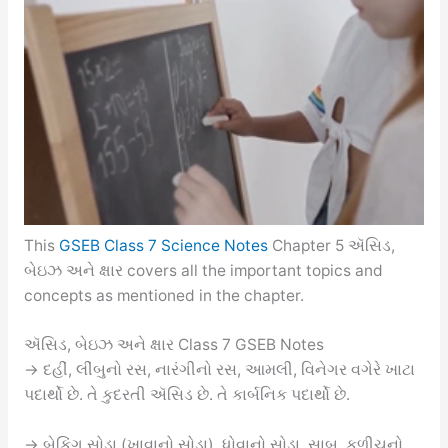
This
GSEB Class 7 Science Notes
Chapter 5 ઍસિડ,
બેઇઝ અને ક્ષાર covers all the important topics and
concepts as mentioned in the chapter.
ઍસિડ, બેઇઝ અને ક્ષાર Class 7 GSEB Notes
→ દહીં, લીંબુનો રસ, નારંગીનો રસ, આમલી, વિનેગર વગેરે ખાટા
પદાર્થો છે. તે કુદરતી ઍસિડ છે. તે કાર્બનિક પદાર્થો છે.
→ બેકિંગ સોડા (ખાવાનો સોડા), ધોવાનો સોડા, સાબુ, કળીચૂનો,