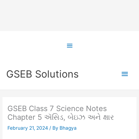
Skip
to
Above
content
Header
Main
GSEB Solutions
Men
GSEB Class 7 Science Notes
Chapter 5 ઍસિડ, બેઇઝ અને ક્ષાર
February 21, 2024
/ By
Bhagya