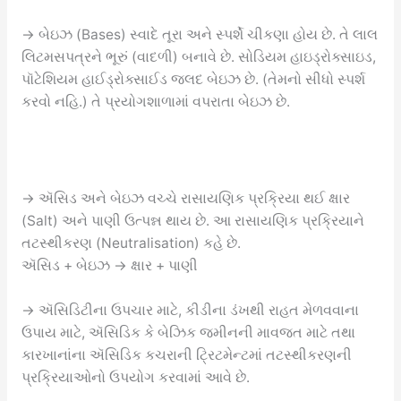
→ બેઇઝ (Bases) સ્વાદે તૂરા અને સ્પર્શે ચીકણા હોય છે. તે લાલ
લિટમસપત્રને ભૂરું (વાદળી) બનાવે છે. સોડિયમ હાઇડ્રોક્સાઇડ,
પૉટેશિયમ હાઈડ્રોક્સાઈડ જલદ બેઇઝ છે. (તેમનો સીધો સ્પર્શ
કરવો નહિ.) તે પ્રયોગશાળામાં વપરાતા બેઇઝ છે.
→ ઍસિડ અને બેઇઝ વચ્ચે રાસાયણિક પ્રક્રિયા થઈ ક્ષાર
(Salt) અને પાણી ઉત્પન્ન થાય છે. આ રાસાયણિક પ્રક્રિયાને
તટસ્થીકરણ (Neutralisation) કહે છે.
ઍસિડ + બેઇઝ → ક્ષાર + પાણી
→ ઍસિડિટીના ઉપચાર માટે, કીડીના ડંખથી રાહત મેળવવાના
ઉપાય માટે, ઍસિડિક કે બેઝિક જમીનની માવજત માટે તથા
કારખાનાંના ઍસિડિક કચરાની ટ્રિટમેન્ટમાં તટસ્થીકરણની
પ્રક્રિયાઓનો ઉપયોગ કરવામાં આવે છે.