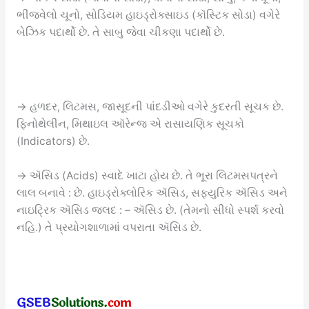
ભીંજવેલો ચૂનો, સોડિયમ હાઇડ્રોક્સાઇડ (કૉસ્ટિક સોડા) વગેરે
બેઝિક પદાર્થો છે. તે સાબુ જેવા ચીકણા પદાર્થો છે.
→ હળદર, લિટમસ, જાસૂદની પાંદડીઓ વગેરે કુદરતી સૂચક છે.
ફિનોથેલીન, મિથાઇલ ઑરેન્જ એ રાસાયણિક સૂચકો
(Indicators) છે.
→ ઍસિડ (Acids) સ્વાદે ખાટા હોય છે. તે ભૂરા લિટમસપત્રને
લાલ બનાવે : છે. હાઇડ્રોક્લોરિક ઍસિડ, સફ્યુરિક ઍસિડ અને
નાઇટ્રિક ઍસિડ જલદ : – ઍસિડ છે. (તેમનો સીધો સ્પર્શ કરવો
નહિ.) તે પ્રયોગશાળામાં વપરાતા ઍસિડ છે.