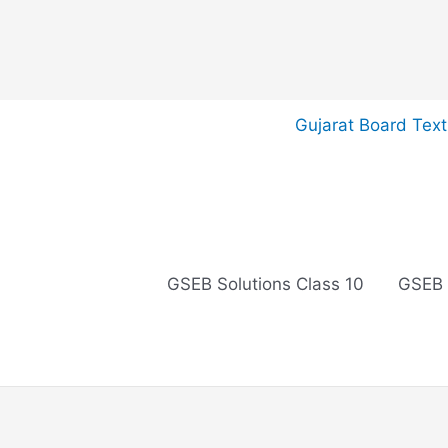
Skip
Gujarat Board Tex
to
content
GSEB Solutions Class 10
GSEB 