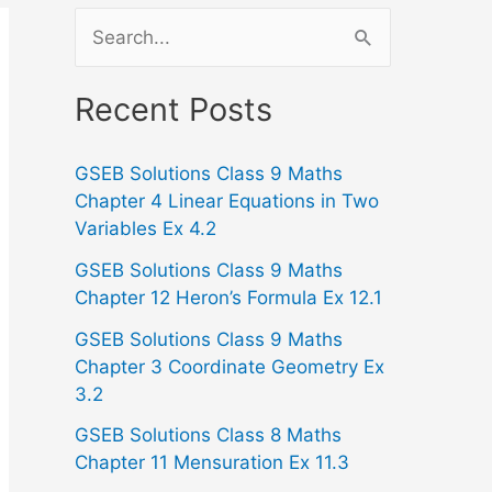
S
e
a
Recent Posts
r
GSEB Solutions Class 9 Maths
c
Chapter 4 Linear Equations in Two
h
Variables Ex 4.2
f
GSEB Solutions Class 9 Maths
o
Chapter 12 Heron’s Formula Ex 12.1
r
GSEB Solutions Class 9 Maths
:
Chapter 3 Coordinate Geometry Ex
3.2
GSEB Solutions Class 8 Maths
Chapter 11 Mensuration Ex 11.3