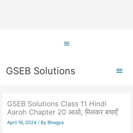
Skip
to
Above
content
Header
Main
GSEB Solutions
Men
GSEB Solutions Class 11 Hindi
Aaroh Chapter 20 आओ, मिलकर बचाएँ
April 16, 2024
/ By
Bhagya