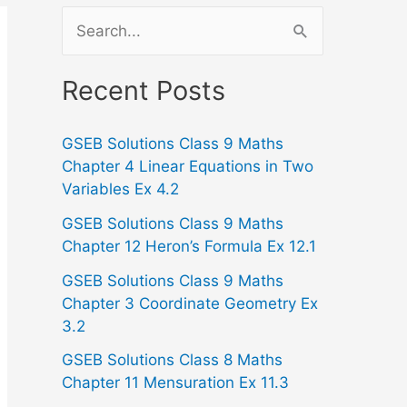
S
e
a
Recent Posts
r
GSEB Solutions Class 9 Maths
c
Chapter 4 Linear Equations in Two
h
Variables Ex 4.2
f
GSEB Solutions Class 9 Maths
o
Chapter 12 Heron’s Formula Ex 12.1
r
GSEB Solutions Class 9 Maths
:
Chapter 3 Coordinate Geometry Ex
3.2
GSEB Solutions Class 8 Maths
Chapter 11 Mensuration Ex 11.3