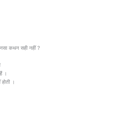
से कौनसा कथन सही नहीं ?
ी
ैं ।
हीं होती ।