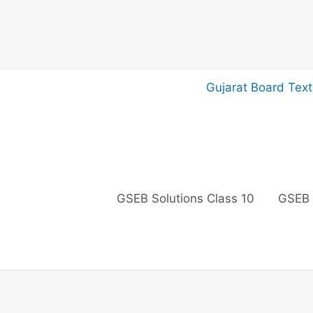
Skip
Gujarat Board Tex
to
content
GSEB Solutions Class 10
GSEB 