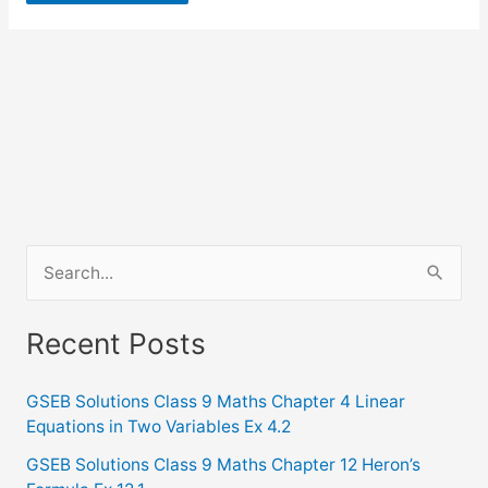
S
e
a
Recent Posts
r
c
GSEB Solutions Class 9 Maths Chapter 4 Linear
Equations in Two Variables Ex 4.2
h
f
GSEB Solutions Class 9 Maths Chapter 12 Heron’s