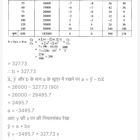
= 327.73
∴ b = 327.73
x
y
y
x
¯
¯
¯
¯
¯
¯
¯
¯
¯
¯
¯
¯
,
और b के मान a के सूत्र में रखने पर a =
– b
= 26000 – 327.73 (90)
= 26000 – 29495.7
= 3495.7
a = -3495.7
अत: y की x पर की नियतसंबंध रेखा
ŷ = a + bx
ŷ = -3495.7 + 327.73 x