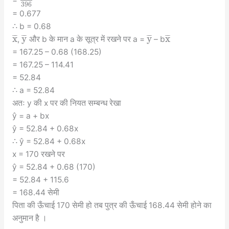
396
= 0.677
∴ b = 0.68
x
y
y
x
¯
¯
¯
¯
¯
¯
¯
¯
¯
¯
¯
¯
,
और b के मान a के सूत्र में रखने पर a =
– b
= 167.25 – 0.68 (168.25)
= 167.25 – 114.41
= 52.84
∴ a = 52.84
अतः y की x पर की नियत सम्बन्ध रेखा
ŷ = a + bx
ŷ = 52.84 + 0.68x
∴ ŷ = 52.84 + 0.68x
x = 170 रखने पर
ŷ = 52.84 + 0.68 (170)
= 52.84 + 115.6
= 168.44 सेमी
पिता की ऊँचाई 170 सेमी हो तब पुत्र की ऊँचाई 168.44 सेमी होने का
अनुमान है ।