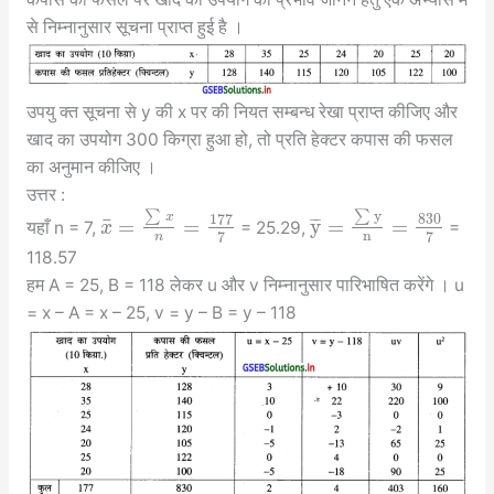
से निम्नानुसार सूचना प्राप्त हुई है ।
उपयु क्त सूचना से y की x पर की नियत सम्बन्ध रेखा प्राप्त कीजिए और
खाद का उपयोग 300 किग्रा हुआ हो, तो प्रति हेक्टर कपास की फसल
का अनुमान कीजिए ।
उत्तर :
∑
∑
y
x
177
830
¯
=
=
y
=
=
¯
¯
¯
यहाँ n = 7,
= 25.29,
=
x
n
7
7
n
118.57
हम A = 25, B = 118 लेकर u और v निम्नानुसार पारिभाषित करेंगे । u
= x – A = x – 25, v = y – B = y – 118