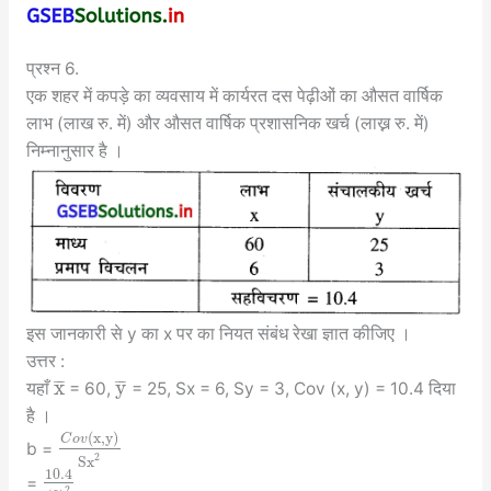
प्रश्न 6.
एक शहर में कपड़े का व्यवसाय में कार्यरत दस पेढ़ीओं का औसत वार्षिक
लाभ (लाख रु. में) और औसत वार्षिक प्रशासनिक खर्च (लाख्न रु. में)
निम्नानुसार है ।
इस जानकारी से y का x पर का नियत संबंध रेखा ज्ञात कीजिए ।
उत्तर :
x
y
¯
¯
¯
¯
¯
¯
यहाँ
= 60,
= 25, Sx = 6, Sy = 3, Cov (x, y) = 10.4 दिया
है ।
(
x
,
y
)
C
o
v
b =
2
S
x
10.4
=
2