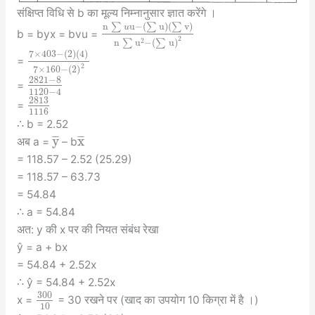
संक्षिप्त विधि से b का मूल्य निम्नानुसार ज्ञात करेंगे ।
n
∑
u
−
(
∑
u
)
(
∑
v
)
u
b = byx = bvu =
2
2
n
∑
u
−
(
∑
u
)
7
×
403
−
(
2
)
(
4
)
=
2
7
×
160
−
(
2
)
2821
−
8
=
1120
−
4
2813
=
1116
∴ b = 2.52
y
x
¯
¯
¯
¯
¯
¯
अब a =
– b
= 118.57 – 2.52 (25.29)
= 118.57 – 63.73
= 54.84
∴ a = 54.84
अत: y की x पर की नियत संबंध रेखा
ŷ = a + bx
= 54.84 + 2.52x
∴ ŷ = 54.84 + 2.52x
300
x =
= 30 रखने पर (खाद का उपयोग 10 किग्रा में है ।)
10