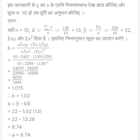
इस जानकारी से y का x के प्रति नियतसम्बन्ध रेखा ज्ञात कीजिए और
मूल्य रु. 16 हो तब पूर्ति का अनुमान कीजिए ।
उत्तर :
∑
Σ
y
x
130
220
¯
=
=
y
=
=
¯
¯
¯
यहाँ n = 10,
= 13,
= 22,
x
n
10
10
n
2
Σxy और Σx
दिया है । इसलिए निम्नानुसार सूत्र का उपयोग करेंगे ।
Σ
−
(
Σ
)
(
Σ
)
n
x
y
x
y
b =
2
2
Σ
−
(
Σ
)
n
x
x
10
×
3467
−
(
130
)
(
220
)
=
2
10
×
2288
−
(
130
)
34670
−
28600
=
22880
−
16900
6070
=
5980
= 1.015
∴ b = 1.02
y
x
¯
¯
¯
¯
¯
¯
a =
– b
= 22 – 1.02 (13)
= 22 – 13.26
= 8.74
∴ a = 8.74