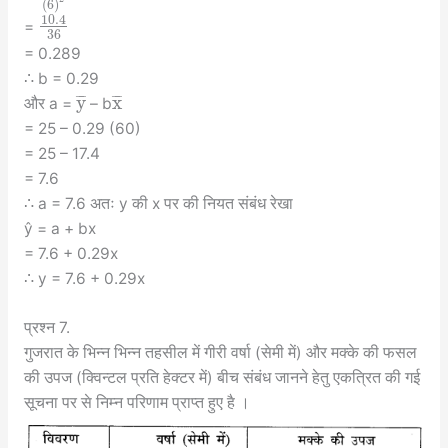
(
6
)
10.4
=
36
= 0.289
∴ b = 0.29
y
x
¯
¯
¯
¯
¯
¯
और a =
– b
= 25 – 0.29 (60)
= 25 – 17.4
= 7.6
∴ a = 7.6 अतः y की x पर की नियत संबंध रेखा
ŷ = a + bx
= 7.6 + 0.29x
∴ y = 7.6 + 0.29x
प्रश्न 7.
गुजरात के भिन्न भिन्न तहसील में गीरी वर्षा (सेमी में) और मक्के की फसल
की उपज (क्विन्टल प्रति हेक्टर में) बीच संबंध जानने हेतु एकत्रित की गई
सूचना पर से निम्न परिणाम प्राप्त हुए है ।