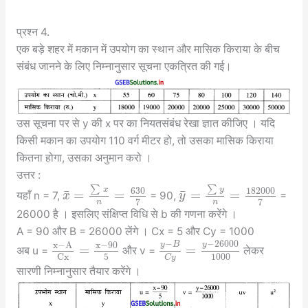
प्रश्न 4.
एक बड़े शहर में मकान में उपयोग का स्थान और मासिक किराया के बीच
संबंध जानने के लिए निम्नानुसार सूचना एकत्रित की गई।
उस सूचना पर से y की x पर का नियतसंबंध रेखा ज्ञात कीजिए । यदि
किसी मकान का उपयोग 110 वर्ग मीटर हो, तो उसका मासिक किराया
कितना होगा, उसका अनुमान करो ।
उत्तर :
∑
∑
x
y
630
182000
¯
¯
=
=
=
=
यहाँ n = 7,
= 90,
=
x
y
7
7
n
n
26000 है । इसलिए संक्षिप्त विधि से b की गणना करेंगे ।
A = 90 और B = 26000 लेंगे । Cx = 5 और Cy = 1000
−
−
26000
x
−
A
x
−
90
y
B
y
=
=
अब u =
और v =
लेकर
5
1000
C
x
C
y
सारणी निम्नानुसार तैयार करेंगे ।