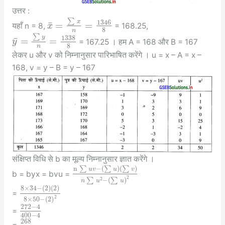
उत्तर :
∑
x
1346
¯
=
=
यहाँ n = 8,
= 168.25,
x
8
n
∑
y
1338
¯
=
=
= 167.25 । हम A = 168 और B = 167
y
8
n
लेकर u और v को निम्नानुसार पारिभाषित करेंगे । u = x – A = x –
168, v = y – B = y – 167
संक्षिप्त विधि से b का मूल्य निम्नानुसार ज्ञात करेंगे ।
n
∑
−
(
∑
)
(
∑
)
u
v
u
v
b = byx = bvu =
2
2
∑
−
(
∑
)
n
u
u
8
×
34
−
(
2
)
(
2
)
=
2
8
×
50
−
(
2
)
272
−
4
=
400
−
4
268
=