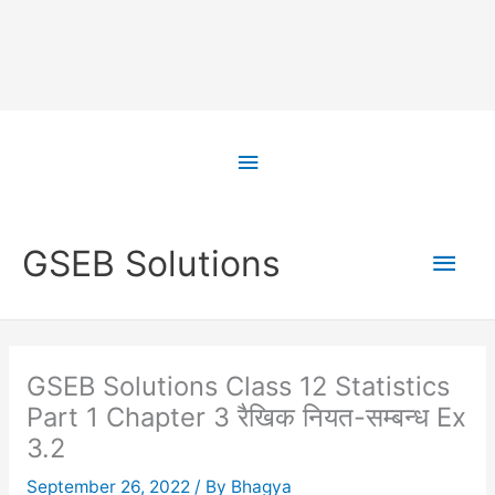
Skip
to
Above
content
Header
Main
GSEB Solutions
Men
GSEB Solutions Class 12 Statistics
Part 1 Chapter 3 रैखिक नियत-सम्बन्ध Ex
3.2
September 26, 2022
/ By
Bhagya