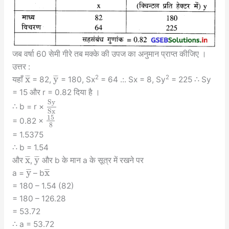
जब वर्षा 60 सेमी गीरे तब मक्के की उपज का अनुमान प्राप्त कीजिए ।
उत्तर :
x
y
¯
¯
¯
¯
¯
¯
2
2
यहाँ
= 82,
= 180, Sx
= 64 .:. Sx = 8, Sy
= 225 ∴ Sy
= 15 और r = 0.82 दिया है ।
S
y
∴ b = r ×
S
x
15
= 0.82 ×
8
= 1.5375
∴ b = 1.54
x
y
¯
¯
¯
¯
¯
¯
और
,
और b के मान a के सूत्र में रखने पर
y
x
¯
¯
¯
¯
¯
¯
a =
– b
= 180 – 1.54 (82)
= 180 – 126.28
= 53.72
∴ a = 53.72