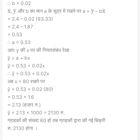
∴ b = 0.02
x
y
y
x
¯
¯
¯
¯
¯
¯
¯
¯
¯
¯
¯
¯
,
और b का मान a के सूत्र में रखने पर a =
– b
= 2.4 – 0.02 (93.33)
= 2.4 – 1.87
= 0.53
∴ a = 0.53
अत: y की x पर की नियतसंबंध रेखा
ŷ = a + bx
ŷ = 0.53 + 0.02x
∴ ŷ = 0.53 + 0.02x
अब x = 80 रखने पर
ŷ = 0.53 + 0.02 (80)
= 0.53 + 1.6
= 2.13 (हजार रु.)
ŷ = 2.13 × 1000 = 2130 रु.
ग्राहकों की संख्या 80 हो तब ग्राहकों द्वारा की गई बिक्री
रु. 2130 होगा ।