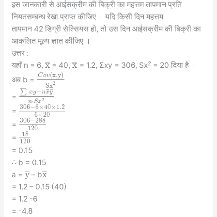
इस जानकारी से आईसक्रीम की बिक्री का महत्तम तापमान प्रति
नियतसम्बन्ध रेखा प्राप्त कीजिए । यदि किसी दिन महत्तम
तापमान 42 डिग्री सेल्सियस हो, तो उस दिन आईसक्रीम की बिक्री का
आकलित मूल्य ज्ञात कीजिए ।
उत्तर :
x
x
¯
¯
¯
¯
¯
¯
2
यहाँ n = 6,
= 40,
= 1.2, Σxy = 306, Sx
= 20 दिया है ।
(
x
,
y
)
C
o
v
अब b =
2
S
x
¯
¯
∑
−
x
y
n
x
y
=
2
⋅
n
S
x
306
−
6
×
40
×
1.2
=
6
×
20
306
−
288
=
120
18
=
120
= 0.15
∴ b = 0.15
y
x
¯
¯
¯
¯
¯
¯
a =
– b
= 1.2 – 0.15 (40)
= 1.2 -6
= -4.8