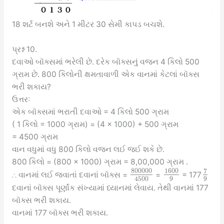
18 શર્ટ બનશે અને 1 મીટર 30 સેમી કાપડ બચશે.
પ્રશ્ન 10.
દવાઓ બૉક્સમાં ભરેલી છે. દરેક બૉક્સનું વજન 4 કિલો 500
ગ્રામ છે. 800 કિલોની ક્ષમતાવાળી એક વાનમાં કેટલાં બૉક્સ
ભરી શકાય?
ઉત્તરઃ
એક બૉક્સમાં ભરાતી દવાઓ = 4 કિલો 500 ગ્રામ
( 1 કિલો = 1000 ગ્રામ) = (4 × 1000) + 500 ગ્રામ
= 4500 ગ્રામ
વાન વધુમાં વધુ 800 કિલો વજન લઈ જઈ શકે છે.
800 કિલો = (800 × 1000) ગ્રામ = 8,00,000 ગ્રામ .
800000
1600
7
∴ વાનમાં લઈ જવાતાં દવાનાં બૉક્સ =
=
= 177
9
9
4500
દવાનાં બૉક્સ પૂર્ણાંક સંખ્યામાં ધ્યાનમાં લેવાય. તેથી વાનમાં 177
બૉક્સ ભરી શકાય.
વાનમાં 177 બૉક્સ ભરી શકાય.