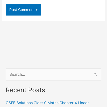
S
e
a
Recent Posts
r
c
GSEB Solutions Class 9 Maths Chapter 4 Linear