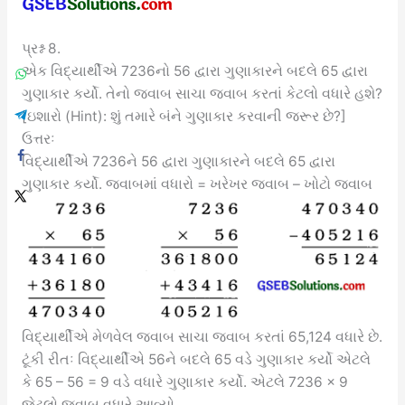
પ્રશ્ન 8.
એક વિદ્યાર્થીએ 7236નો 56 દ્વારા ગુણાકારને બદલે 65 દ્વારા
ગુણાકાર કર્યો. તેનો જવાબ સાચા જવાબ કરતાં કેટલો વધારે હશે?
[ઇશારો (Hint): શું તમારે બંને ગુણાકાર કરવાની જરૂર છે?]
ઉત્તરઃ
વિદ્યાર્થીએ 7236ને 56 દ્વારા ગુણાકારને બદલે 65 દ્વારા
ગુણાકાર કર્યો. જવાબમાં વધારો = ખરેખર જવાબ – ખોટો જવાબ
વિદ્યાર્થીએ મેળવેલ જવાબ સાચા જવાબ કરતાં 65,124 વધારે છે.
ટૂંકી રીતઃ વિદ્યાર્થીએ 56ને બદલે 65 વડે ગુણાકાર કર્યો એટલે
કે 65 – 56 = 9 વડે વધારે ગુણાકાર કર્યો. એટલે 7236 × 9
જેટલો જવાબ વધારે આવ્યો.