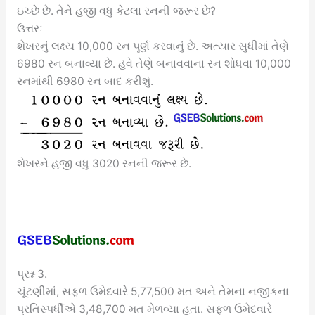
ઇચ્છે છે. તેને હજી વધુ કેટલા રનની જરૂર છે?
ઉત્તરઃ
શેખરનું લક્ષ્ય 10,000 રન પૂર્ણ કરવાનું છે. અત્યાર સુધીમાં તેણે
6980 રન બનાવ્યા છે. હવે તેણે બનાવવાના રન શોધવા 10,000
રનમાંથી 6980 રન બાદ કરીશું.
શેખરને હજી વધુ 3020 રનની જરૂર છે.
પ્રશ્ન 3.
ચૂંટણીમાં, સફળ ઉમેદવારે 5,77,500 મત અને તેમના નજીકના
પ્રતિસ્પર્ધીએ 3,48,700 મત મેળવ્યા હતા. સફળ ઉમેદવારે