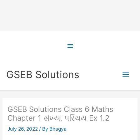
Skip
to
Above
content
Header
Main
GSEB Solutions
Men
GSEB Solutions Class 6 Maths
Chapter 1 સંખ્યા પરિચય Ex 1.2
July 26, 2022
/ By
Bhagya