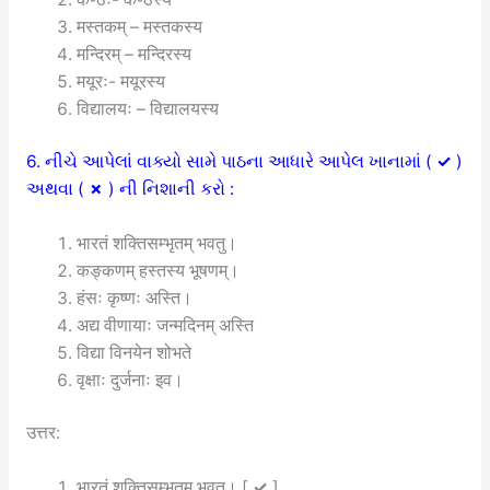
मस्तकम् – मस्तकस्य
मन्दिरम् – मन्दिरस्य
मयूरः- मयूरस्य
विद्यालयः – विद्यालयस्य
6. નીચે આપેલાં વાક્યો સામે પાઠના આધારે આપેલ ખાનામાં (
✓
)
અથવા (
✗
) ની નિશાની કરો :
भारतं शक्तिसम्भृतम् भवतु।
कङ्कणम् हस्तस्य भूषणम्।
हंसः कृष्णः अस्ति।
अद्य वीणायाः जन्मदिनम् अस्ति
विद्या विनयेन शोभते
वृक्षाः दुर्जनाः इव।
उत्तर:
भारतं शक्तिसम्भृतम् भवतु। [
✓
]