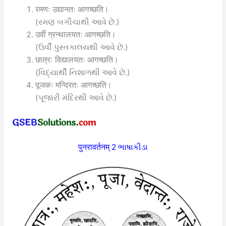
रमणः उद्यानतः आगच्छति।
(રમણ બગીચાથી આવે છે.)
उर्वी ग्रन्थालयतः आगच्छति।
(ઉર્વી પુસ્તકાલયથી આવે છે.)
छात्रः विद्यालयतः आगच्छति।
(વિદ્યાર્થી નિશાળથી આવે છે.)
पूजकः मन्दिरतः आगच्छति।
(પૂજારી મંદિરથી આવે છે.)
पुनरावर्तनम् 2 ભાષાકીડા