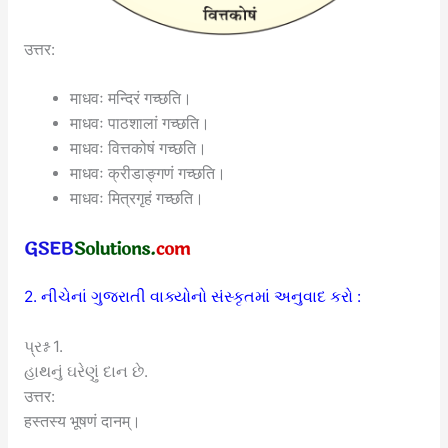
उत्तर:
माधवः मन्दिरं गच्छति।
माधवः पाठशालां गच्छति।
माधवः वित्तकोषं गच्छति।
माधवः क्रीडाङ्गणं गच्छति।
माधवः मित्रगृहं गच्छति।
2. નીચેનાં ગુજરાતી વાક્યોનો સંસ્કૃતમાં અનુવાદ કરો :
પ્રશ્ન 1.
હાથનું ઘરેણું દાન છે.
उत्तर:
हस्तस्य भूषणं दानम्।