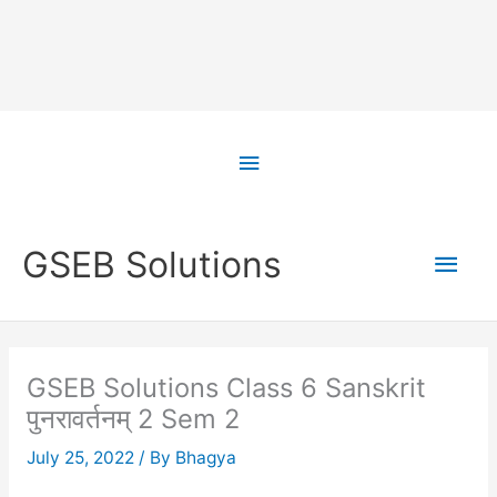
Skip
to
Above
content
Header
Main
GSEB Solutions
Men
GSEB Solutions Class 6 Sanskrit
पुनरावर्तनम् 2 Sem 2
July 25, 2022
/ By
Bhagya