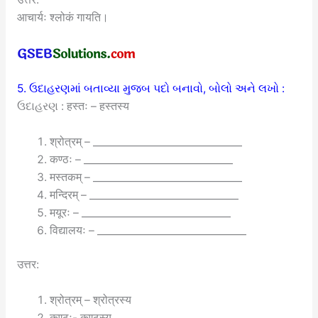
आचार्यः श्लोकं गायति।
5. ઉદાહરણમાં બતાવ્યા મુજબ પદો બનાવો, બોલો અને લખો :
ઉદાહરણ :
हस्तः – हस्तस्य
श्रोत्रम् – ______________________________
कण्ठः – ______________________________
मस्तकम् – ______________________________
मन्दिरम् – ______________________________
मयूरः – ______________________________
विद्यालयः – ______________________________
उत्तर:
श्रोत्रम् – श्रोत्रस्य
कण्ठः- कण्ठस्य