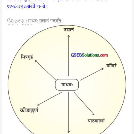
શબ્દચક્રમાંથી લખો :
ઉદાહરણ :
माधव: उद्यानं गच्छति।