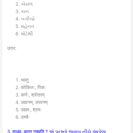
કોયલ
કાન
બગીચો
મહેનત
મોટેથી
उत्तर:
भवतु
कोकिलः, पिकः
कर्णः, श्रोत्रम्
उद्यानम्, उपवनम्
उद्यमः, श्रमः
उच्चैः
3. माधवः कुत्र गच्छति ?
એ પ્રશ્નનો જવાબ નીચે આપેલા