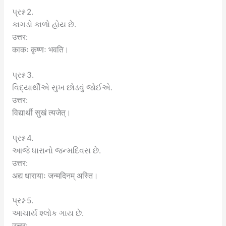
પ્રશ્ન 2.
કાગડો કાળો હોય છે.
उत्तर:
काकः कृष्णः भवति।
પ્રશ્ન 3.
વિદ્યાર્થીએ સુખ છોડવું જોઈએ.
उत्तर:
विद्यार्थी सुखं त्यजेत्।
પ્રશ્ન 4.
આજે ધારાનો જન્મદિવસ છે.
उत्तर:
अद्य धारायाः जन्मदिनम् अस्ति।
પ્રશ્ન 5.
આચાર્ય શ્લોક ગાય છે.
उत्तर: