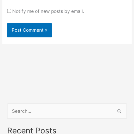
Notify me of new posts by email.
S
e
a
Recent Posts