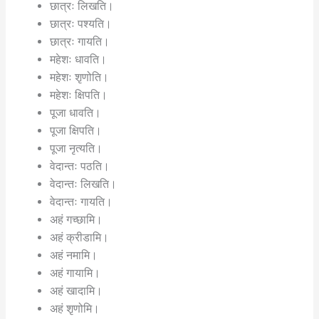
छात्रः लिखति।
छात्रः पश्यति।
छात्रः गायति।
महेशः धावति।
महेशः शृणोति।
महेशः क्षिपति।
पूजा धावति।
पूजा क्षिपति।
पूजा नृत्यति।
वेदान्तः पठति।
वेदान्तः लिखति।
वेदान्तः गायति।
अहं गच्छामि।
अहं क्रीडामि।
अहं नमामि।
अहं गायामि।
अहं खादामि।
अहं शृणोमि।