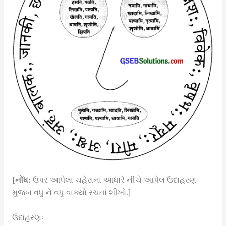
[
નોંધ:
ઉપર આપેલા ચહેરાના આધારે નીચે આપેલ ઉદાહરણ
મુજબ વધુ ને વધુ વાક્યો રચતાં શીખો.]
ઉદાહરણઃ