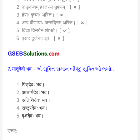
कङ्कणम् हस्तस्य भूषणम्। [
✗
]
हंसः कृष्णः अस्ति। [
✗
]
अद्य वीणायाः जन्मदिनम् अस्ति। [
✗
]
विद्या विनयेन शोभते
।
[
✓
]
वृक्षाः दुर्जनाः इव।
[
✗
]
7. मातृदेवो भव –
એ સૂક્તિ સમાન બીજી સૂક્તિઓ લખો.
.
पितृदेवः भव।
आचार्यदेवः भव।
अतिथिदेवः भव।
राष्ट्रदेवः भव।
वृक्षदेवः भव।
उत्तर: