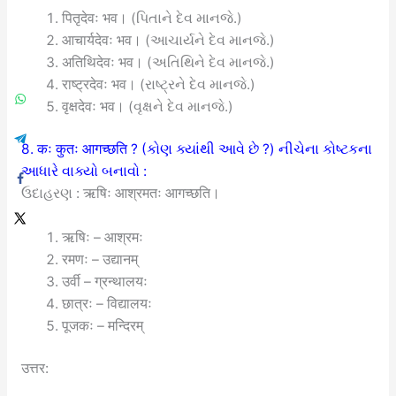
पितृदेवः भव।
(પિતાને દેવ માનજે.)
आचार्यदेवः भव।
(આચાર્યને દેવ માનજે.)
अतिथिदेवः भव।
(અતિથિને દેવ માનજે.)
राष्ट्रदेवः भव।
(રાષ્ટ્રને દેવ માનજે.)
वृक्षदेवः भव।
(વૃક્ષને દેવ માનજે.)
8. कः कुतः आगच्छति ?
(કોણ ક્યાંથી આવે છે ?) નીચેના કોષ્ટકના
આધારે વાક્યો બનાવો :
ઉદાહરણ : ऋषिः आश्रमतः आगच्छति।
ऋषिः – आश्रमः
रमणः – उद्यानम्
उर्वी – ग्रन्थालयः
छात्रः – विद्यालयः
पूजकः – मन्दिरम्
उत्तर: