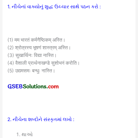
1. નીચેનાં વાક્યોનું શુદ્ધ ઉચ્ચાર સાથે પઠન કરો :
(1) मम भारतं कर्मनैष्ठिकम् अस्ति।
(2) श्रोत्रस्य भूषणं शास्त्रम् अस्ति।
(3) सुखार्थिनः विद्या नास्ति।
(4) वैशाली प्रार्थनाखण्डे सुशोभनं करोति।
(5) उद्यमसमः बन्धुः नास्ति।
2. નીચેના શબ્દોને સંસ્કૃતમાં લખો :
થાઓ