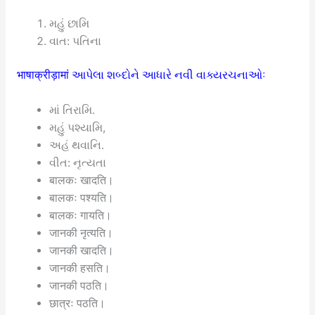
મહું છામિ
વાત: પતિના
भाषाक्रीड़ामां આપેલા શબ્દોને આધારે નવી વાક્યરચનાઓઃ
માં તિરામિ.
મહું પશ્યામિ,
અહં થવાનિ.
વીત: નૃત્યતા
बालकः खादति।
बालकः पश्यति।
बालकः गायति।
जानकी नृत्यति।
जानकी खादति।
जानकी हसति।
जानकी पठति।
छात्रः पठति।