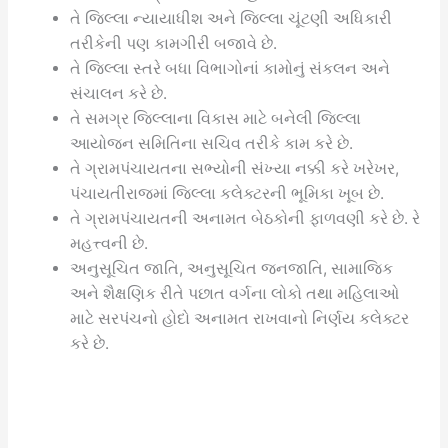
તે જિલ્લા ન્યાયાધીશ અને જિલ્લા ચૂંટણી અધિકારી
તરીકેની પણ કામગીરી બજાવે છે.
તે જિલ્લા સ્તરે બધા વિભાગોનાં કામોનું સંકલન અને
સંચાલન કરે છે.
તે સમગ્ર જિલ્લાના વિકાસ માટે બનેલી જિલ્લા
આયોજન સમિતિના સચિવ તરીકે કામ કરે છે.
તે ગ્રામપંચાયતના સભ્યોની સંખ્યા નક્કી કરે ખરેખર,
પંચાયતીરાજમાં જિલ્લા કલેક્ટરની ભૂમિકા ખૂબ છે.
તે ગ્રામપંચાયતની અનામત બેઠકોની ફાળવણી કરે છે. રે
મહત્ત્વની છે.
અનુસૂચિત જાતિ, અનુસૂચિત જનજાતિ, સામાજિક
અને શૈક્ષણિક રીતે પછાત વર્ગના લોકો તથા મહિલાઓ
માટે સરપંચનો હોદો અનામત રાખવાનો નિર્ણય કલેક્ટર
કરે છે.