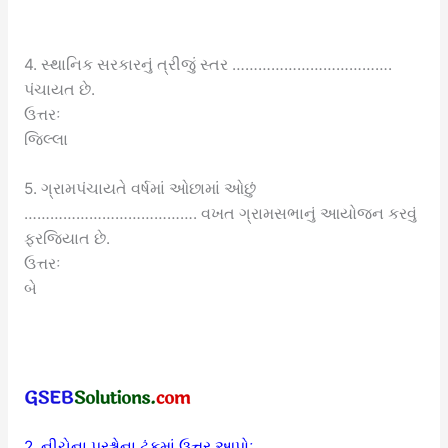
4. સ્થાનિક સરકારનું ત્રીજું સ્તર ……………………………….
પંચાયત છે.
ઉત્તરઃ
જિલ્લા
5. ગ્રામપંચાયતે વર્ષમાં ઓછામાં ઓછું
…………………………………. વખત ગ્રામસભાનું આયોજન કરવું
ફરજિયાત છે.
ઉત્તરઃ
બે
2. નીચેના પ્રશ્નોના ટૂંકમાં ઉત્તર આપોઃ