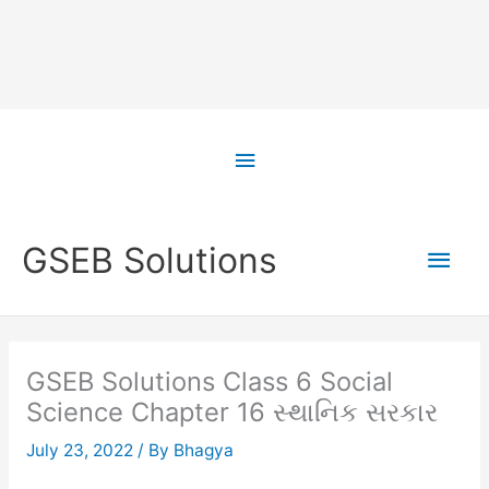
Skip
to
Above
content
Header
Main
GSEB Solutions
Men
GSEB Solutions Class 6 Social
Science Chapter 16 સ્થાનિક સરકાર
July 23, 2022
/ By
Bhagya