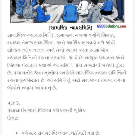
સામાજિક ન્યાયસમિતિ). સમાજના નબળા વર્ગોને શિક્ષણ,
સ્વાથ્ય તેમજ સામાજિક . અને આર્થિક સગવડો મળે એવી
યોજનાઓ બનાવવા અને તેનો અમલ કરવા સામાજિક
ન્યાયસમિતિની રચના કરવામાં . આવે છે. તાલુકા પંચાયત અને
જિલ્લા પંચાયત કક્ષાએ આ સમિતિ પાંચ સભ્યોની બનેલી હોય
છે. પંચાયતીરાજના ત્રણેય સ્તરોએ સામાજિક ન્યાય સમિતિની
રચના ફરજિયાત છે. આ સમિતિનું કાર્ય સમાજના નબળા વર્ગના
લોકોને ન્યાય આપવાનું છે.
પ્રશ્ન 3.
પંચાયતીરાજમાં જિલ્લા કલેક્ટરની ભૂમિકા
ઉત્તર:
કલેક્ટર સમગ્ર જિલ્લાના વહીવટી વડા છે.