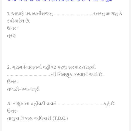
1. આપણે પંચાયતીરાજનું ………………………… સ્તરનું માળખું કે
સ્વીકારેલ છે.
ઉત્તરઃ
ત્રણ
2. ગ્રામપંચાયતનો વહીવટ કરવા સરકાર તરફથી
……………………………. ની નિમણૂક કરવામાં આવે છે.
ઉત્તરઃ
તલાટી-કમ-મંત્રી
૩. તાલુકાના વહીવટી વડાને …………………………….. કહે છે.
ઉત્તરઃ
તાલુકા વિકાસ અધિકારી (T.D.O.)