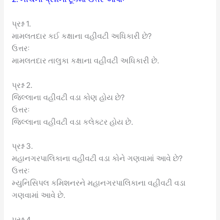
પ્રશ્ન 1.
મામલતદાર કઈ કક્ષાના વહીવટી અધિકારી છે?
ઉત્તરઃ
મામલતદાર તાલુકા કક્ષાના વહીવટી અધિકારી છે.
પ્રશ્ન 2.
જિલ્લાના વહીવટી વડા કોણ હોય છે?
ઉત્તરઃ
જિલ્લાના વહીવટી વડા કલેક્ટર હોય છે.
પ્રશ્ન 3.
મહાનગરપાલિકાના વહીવટી વડા કોને ગણવામાં આવે છે?
ઉત્તરઃ
મ્યુનિસિપલ કમિશનરને મહાનગરપાલિકાના વહીવટી વડા
ગણવામાં આવે છે.
પ્રશ્ન 4.