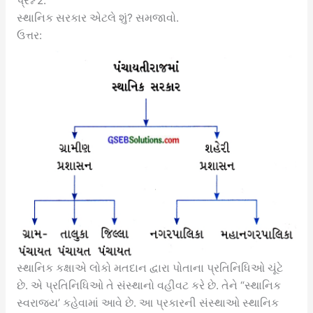
પ્રશ્ન 2.
સ્થાનિક સરકાર એટલે શું? સમજાવો.
ઉત્તર:
સ્થાનિક કક્ષાએ લોકો મતદાન દ્વારા પોતાના પ્રતિનિધિઓ ચૂંટે
છે. એ પ્રતિનિધિઓ તે સંસ્થાનો વહીવટ કરે છે. તેને “સ્થાનિક
સ્વરાજ્ય’ કહેવામાં આવે છે. આ પ્રકારની સંસ્થાઓ સ્થાનિક