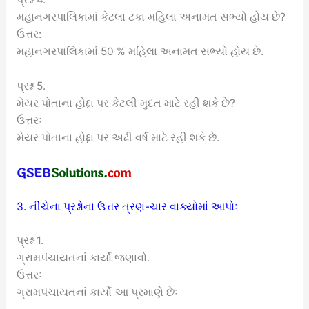
મહાનગરપાલિકામાં કેટલા ટકા મહિલા અનામત સભ્યો હોય છે?
ઉત્તર:
મહાનગરપાલિકામાં 50 % મહિલા અનામત સભ્યો હોય છે.
પ્રશ્ન 5.
મેયર પોતાના હોદ્દા પર કેટલી મુદત માટે રહી શકે છે?
ઉત્તરઃ
મેયર પોતાના હોદ્દા પર અઢી વર્ષ માટે રહી શકે છે.
3. નીચેના પ્રશ્નોના ઉત્તર ત્રણ-ચાર વાક્યોમાં આપોઃ
પ્રશ્ન 1.
ગ્રામપંચાયતનાં કાર્યો જણાવો.
ઉત્તરઃ
ગ્રામપંચાયતનાં કાર્યો આ પ્રમાણે છેઃ