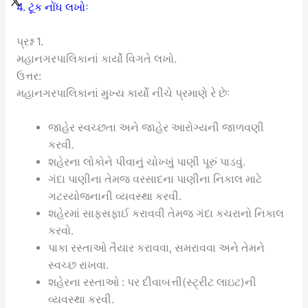
4. ટૂંક નોંધ લખોઃ
પ્રશ્ન 1.
મહાનગરપાલિકાનાં કાર્યો વિગતે લખો.
ઉત્તર:
મહાનગરપાલિકાનાં મુખ્ય કાર્યો નીચે પ્રમાણે રે છેઃ
જાહેર સ્વચ્છતા અને જાહેર આરોગ્યની જાળવણી
કરવી.
શહેરના લોકોને પીવાનું ચોખ્ખું પાણી પૂરું પાડવું.
ગંદા પાણીના તેમજ વરસાદના પાણીના નિકાલ માટે
ગટરયોજનાની વ્યવસ્થા કરવી.
શહેરમાં સાફસફાઈ કરાવવી તેમજ ગંદા કચરાનો નિકાલ
કરવો.
પાકા રસ્તાઓ તૈયાર કરાવવા, સમરાવવા અને તેમને
સ્વચ્છ રાખવા.
શહેરના રસ્તાઓ : પર દીવાબત્તી(સ્ટ્રીટ લાઇટ)ની
વ્યવસ્થા કરવી.