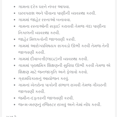
ગામના દરેક ઘરને નંબર આપવા.
ઘરવપરાશ અને પીવાના પાણીની વ્યવસ્થા કરવી.
ગામમાં જાહેર રસ્તાઓ બનાવવા.
ગામના રસ્તાઓની સફાઈ કરાવવી તેમજ ગંદા પાણીના
નિકાલની વ્યવસ્થા કરવી.
જાહેર મિલકતોની જાળવણી કરવી.
ગામમાં આરોગ્યવિષયક સગવડો ઊભી કરવી તેમજ તેની
જાળવણી કરવી.
ગામમાં દીવાબત્તી(લાઇટ)ની વ્યવસ્થા કરવી.
ગામમાં પ્રાથમિક શિક્ષણની સુવિધા ઊભી કરવી તેમજ એ
શિક્ષણ માટે જનજાગૃતિ અને ફેલાવો કરવો.
ગ્રામવિકાસનું આયોજન કરવું.
ગામનાં ખેતરોના પાકોની સંભાળ રાખવી તેમજ ગૌચરની
જાળવણી કરવી.
જમીન-દફતરની જાળવણી કરવી.
જન્મ-મરણનું રજિસ્ટર રાખવું અને તેમાં નોંધ કરવી.