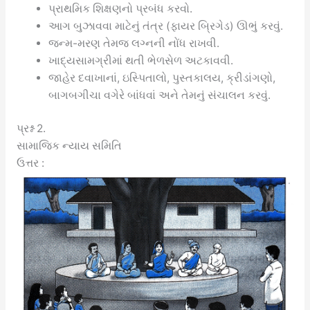
પ્રાથમિક શિક્ષણનો પ્રબંધ કરવો.
આગ બુઝાવવા માટેનું તંત્ર (ફાયર બ્રિગેડ) ઊભું કરવું.
જન્મ-મરણ તેમજ લગ્નની નોંધ રાખવી.
ખાદ્યસામગ્રીમાં થતી ભેળસેળ અટકાવવી.
જાહેર દવાખાનાં, ઇસ્પિતાલો, પુસ્તકાલય, ક્રીડાંગણો,
બાગબગીચા વગેરે બાંધવાં અને તેમનું સંચાલન કરવું.
પ્રશ્ન 2.
સામાજિક ન્યાય સમિતિ
ઉત્તર :