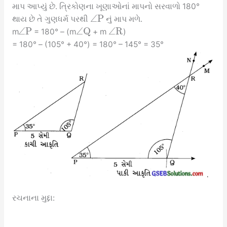
માપ આપ્યું છે. ત્રિકોણના ખૂણાઓનાં માપનો સરવાળો 180°
∠
P
થાય છે તે ગુણધર્મ પરથી
નું માપ મળે.
∠
P
∠
Q
∠
R
m
= 180° – (m
+ m
)
= 180° – (105° + 40°) = 180° – 145° = 35°
રચનાના મુદ્દા: