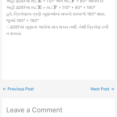
E
F
∠
∠
અહીં ∆DEFમાં m
= 110° અને m
= 80° આપેલ છે.
E
F
∠
∠
અહીં ∆DEFમાં m
+ m
= 110° + 80° = 190°
હવે, ત્રિકોણના ત્રણે ખૂણાઓનાં માપનો સરવાળો 180° થાય.
જુઓ 190° > 180°
∴ ∆DEFમાં ખૂણાનાં આપેલાં માપ શક્ય નથી. તેથી ત્રિકોણ રચી
ન શકાય.
←
Previous Post
Next Post
→
Leave a Comment