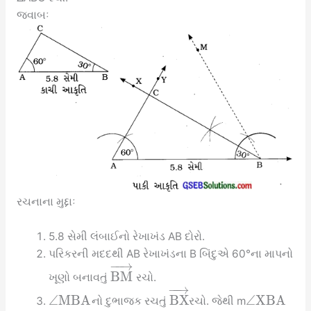
જવાબઃ
રચનાના મુદ્દાઃ
5.8 સેમી લંબાઈનો રેખાખંડ AB દોરો.
પરિકરની મદદથી AB રેખાખંડના B બિંદુએ 60°ના માપનો
−
−
→
B
M
ખૂણો બનાવતું
રચો.
−
−
→
∠
M
B
A
B
X
∠
X
B
A
નો દુભાજક રચતું
રચો. જેથી m