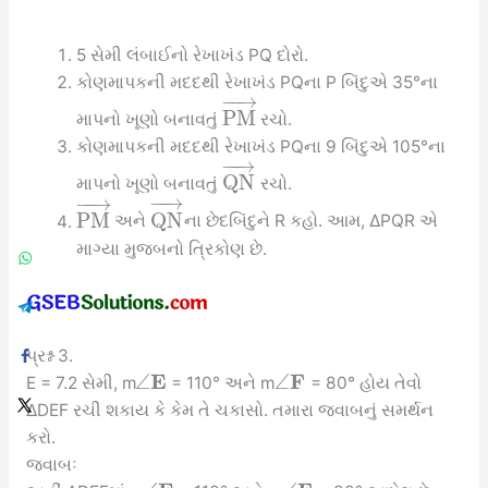
5 સેમી લંબાઈનો રેખાખંડ PQ દોરો.
કોણમાપકની મદદથી રેખાખંડ PQના P બિંદુએ 35°ના
−
−
→
P
M
માપનો ખૂણો બનાવતું
રચો.
કોણમાપકની મદદથી રેખાખંડ PQના 9 બિંદુએ 105°ના
−
−
→
Q
N
માપનો ખૂણો બનાવતું
રચો.
−
−
→
−
−
→
P
M
Q
N
અને
ના છેદબિંદુને R કહો. આમ, ∆PQR એ
માગ્યા મુજબનો ત્રિકોણ છે.
પ્રશ્ન 3.
E
F
∠
∠
E = 7.2 સેમી, m
= 110° અને m
= 80° હોય તેવો
∆DEF રચી શકાય કે કેમ તે ચકાસો. તમારા જવાબનું સમર્થન
કરો.
જવાબઃ