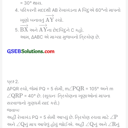
= 30° થાય.
પરિકરની મદદથી AB રેખાખંડના A બિંદુએ 60°નો માપનો
−
−
→
A
Y
ખૂણો બનાવતું
રચો.
−
−
→
−
−
→
B
X
A
Y
અને
ના છેદબિંદુને C કહો.
આમ, ∆ABC એ માગ્યા મુજબનો ત્રિકોણ છે.
પ્રશ્ન 2.
∠
P
Q
R
∆PQR રચો, જેમાં PQ = 5 સેમી, m
= 105° અને m
∠
Q
R
P
= 40° છે. (સૂચનઃ ત્રિકોણના ખૂણાઓનાં માપના
સરવાળાનો ગુણધર્મ યાદ કરો.)
જવાબઃ
∠
P
અહીં રેખાખંડ PQ = 5 સેમી આપ્યું છે. ત્રિકોણ રચવા માટે
∠
Q
∠
Q
∠
R
અને
નું માપ આપેલું હોવું જોઈએ. અહીં
નું અને
નું