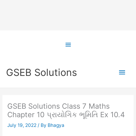
Skip
to
Above
content
Header
Main
GSEB Solutions
Men
GSEB Solutions Class 7 Maths
Chapter 10 પ્રાયોગિક ભૂમિતિ Ex 10.4
July 19, 2022
/ By
Bhagya