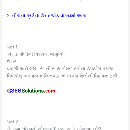
2. નીચેના પ્રશ્નોના ઉત્તર એક વાક્યમાં આપો:
પ્રશ્ન 1.
કાંગડા શૈલીની વિશેષતા જણાવો.
ઉત્તર:
વાદળી અને લીલા રંગની સાથે કોમળ રંગોનો ઉપયોગ તેમજ
વિષયોનું કાવ્યાત્મક નિરૂપણ એ કાંગડા શેલીની વિશેષતા હતી.
પ્રશ્ન 2.
કેરલમાં યોજાતી નૌકાસ્પર્ધા કયા નામે ઓળખાય છે?