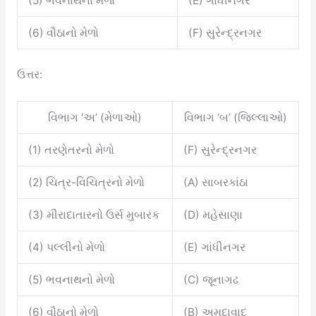
(5) ભવનાથનો મેળો
(E) ગાંધીનગર
(6) વૌઠાનો મેળો
(F) સુરેન્દ્રનગર
ઉત્તર:
વિભાગ ‘અ’ (મેળાઓ)
વિભાગ ‘બ’ (જિલ્લાઓ)
(1) તરણેતરનો મેળો
(F) સુરેન્દ્રનગર
(2) ચિત્ર-વિચિત્રનો મેળો
(A) સાબરકાંઠા
(3) મીરાદાતારનો ઉર્સ મુબારક
(D) મહેસાણા
(4) પલ્લીનો મેળો
(E) ગાંધીનગર
(5) ભવનાથનો મેળો
(C) જૂનાગઢ
(6) વૌઠાનો મેળો
(B) અમદાવાદ