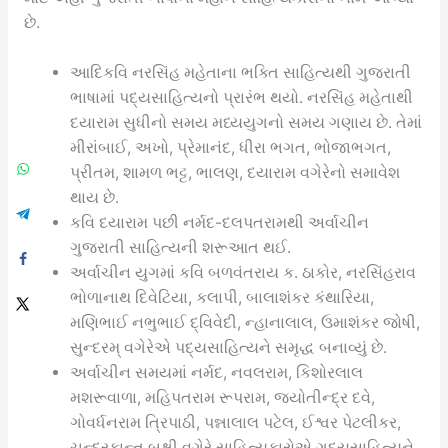
છે.
આદિકવિ નરસિંહ મહેતાના ભક્તિ સાહિત્યથી ગુજરાતી
ભાષામાં પદ્યસાહિત્યનો પ્રારંભ થયો. નરસિંહ મહેતાથી
દયારામ સુધીનો સમય મધ્યયુગનો સમય ગણાય છે. તેમાં
મીરાંબાઈ, અખો, પ્રેમાનંદ, ધીરા ભગત, ભોજાભગત,
પ્રીતમ, શામળ ભટ્ટ, ભાલણ, દયારામ વગેરેનો સમાવેશ
થાય છે.
કવિ દયારામ પછી નર્મદ-દલપતરામથી અર્વાચીન
ગુજરાતી સાહિત્યની શરૂઆત થઈ.
અર્વાચીન યુગમાં કવિ બળવંતરાય ક. ઠાકોર, નરસિંહરાવ
ભોળાનાથ દિવેટિયા, કલાપી, બાલાશંકર કંથારિયા,
મણિભાઈ નભુભાઈ દ્વિવેદી, ન્હાનાલાલ, ઉમાશંકર જોષી,
સુન્દરમ્ વગેરેએ પદ્યસાહિત્યને સમૃદ્ધ બનાવ્યું છે.
અર્વાચીન સમયમાં નર્મદ, નવલરામ, કિશોરલાલ
મશરૂવાળા, મહિપતરામ રૂપરામ, જ્યોતીન્દ્ર દવે,
ગોવર્ધનરામ ત્રિપાઠી, પન્નાલાલ પટેલ, ઈશ્વર પેટલીકર,
ચન્દ્રકાન્ત બક્ષી વગેરે સાહિત્યકારોએ ગદ્યસાહિત્યને