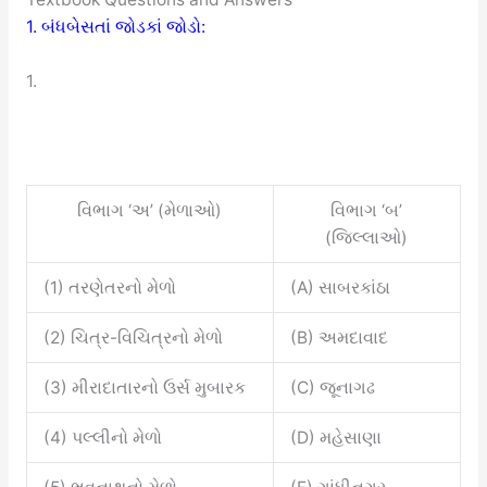
1. બંધબેસતાં જોડકાં જોડો:
1.
વિભાગ ‘અ’ (મેળાઓ)
વિભાગ ‘બ’
(જિલ્લાઓ)
(1) તરણેતરનો મેળો
(A) સાબરકાંઠા
(2) ચિત્ર-વિચિત્રનો મેળો
(B) અમદાવાદ
(3) મીરાદાતારનો ઉર્સ મુબારક
(C) જૂનાગઢ
(4) પલ્લીનો મેળો
(D) મહેસાણા