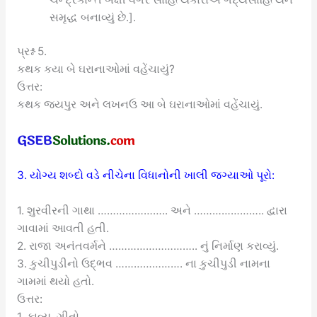
સમૃદ્ધ બનાવ્યું છે.].
પ્રશ્ન 5.
કથક કયા બે ઘરાનાઓમાં વહેંચાયું?
ઉત્તર:
કથક જયપુર અને લખનઉ આ બે ઘરાનાઓમાં વહેંચાયું.
3. યોગ્ય શબ્દો વડે નીચેના વિધાનોની ખાલી જગ્યાઓ પૂરો:
1. શુરવીરની ગાથા ………………….. અને ………………….. દ્વારા
ગાવામાં આવતી હતી.
2. રાજા અનંતવર્મને ……………………….. નું નિર્માણ કરાવ્યું.
3. કુચીપુડીનો ઉદ્ભવ …………………. ના કુચીપુડી નામના
ગામમાં થયો હતો.
ઉત્તર:
1. કાવ્ય, ગીતો