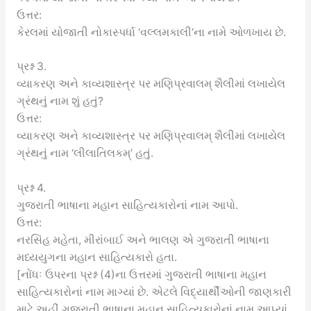
ઉત્તર:
કેરલમાં યોજાતી નોકાસ્પર્ધા ‘વલ્લમકાલી’ના નામે ઓળખાય છે.
પ્રશ્ન 3.
વ્યાકરણ અને કાવ્યશાસ્ત્ર પર મણિપ્રવાલમ્ શૈલીમાં લખાયેલ
ગ્રંથનું નામ શું હતું?
ઉત્તર:
વ્યાકરણ અને કાવ્યશાસ્ત્ર પર મણિપ્રવાલમ્ શૈલીમાં લખાયેલ
ગ્રંથનું નામ ‘લીલાતિલકમ્’ હતું.
પ્રશ્ન 4.
ગુજરાતી ભાષાના મહાન સાહિત્યકારોનાં નામ આપો.
ઉત્તર:
નરસિંહ મહેતા, મીરાંબાઈ અને ભાલણ એ ગુજરાતી ભાષાના
મધ્યયુગના મહાન સાહિત્યકારો હતા.
[નોંધઃ ઉપરના પ્રશ્ન (4)ના ઉત્તરમાં ગુજરાતી ભાષાના મહાન
સાહિત્યકારોનાં નામ માગ્યાં છે. એટલે વિદ્યાર્થીઓની જાણકારી
માટે અહીં ગુજરાતી ભાષાના મહાન સાહિત્યકારોનાં નામ આપ્યાં