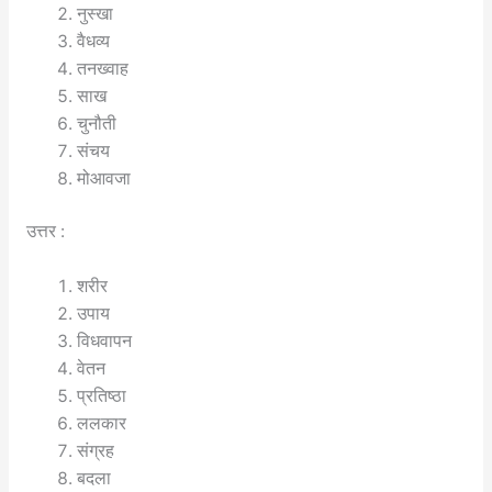
नुस्खा
वैधव्य
तनख्वाह
साख
चुनौती
संचय
मोआवजा
उत्तर :
शरीर
उपाय
विधवापन
वेतन
प्रतिष्ठा
ललकार
संग्रह
बदला