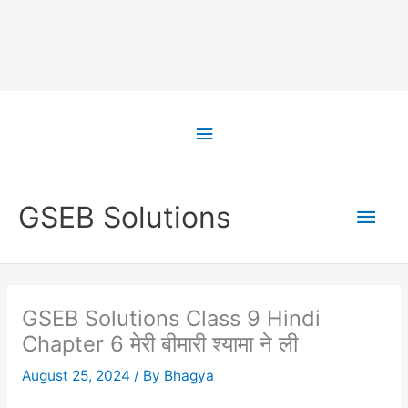
Skip
to
Above
content
Header
Main
GSEB Solutions
Men
GSEB Solutions Class 9 Hindi
Chapter 6 मेरी बीमारी श्यामा ने ली
August 25, 2024
/ By
Bhagya