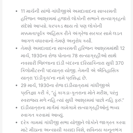
11 માર્ચની સાંજે ગાંધીજીએ અમદાવાદના સાબરમતી
હરિજન આશ્રમમાં હજારો લોકોની સભાને સત્યાગ્રહનો
સંદેશો આપ્યો. ધરપકડ થાય તો પણ લોકોની
મક્કમતાપૂર્વક અહિંસક રીતે અંગ્રેજ સરકાર સામે લડત
આગળ વધારવાનો તેમણે અનુરોધ કર્યો.
તેમણે અમદાવાદના સાબરમતી હરિજન આશ્રમમાંથી 12
માર્ચ, 1930ના રોજ પોતાના 78 સત્યાગ્રહીઓ સાથે
નવસારી જિલ્લાના દાંડી બંદરના દરિયાકિનારા સુધી 370
કિલોમીટરની પદયાત્રા યોજી. તેમની એ ઐતિહાસિક
યાત્રા ‘દાંડીકૂચ’ના નામે પ્રસિદ્ધ છે.
29 માર્ચ, 1930ના રોજ દાંડીયાત્રામાં ગાંધીજીએ
પ્રતિજ્ઞા કરી કે, “હું કાગડા-કૂતરાના મોતે મરીશ, પરંતુ
સ્વરાજ્ય મળે નહિ ત્યાં સુધી આશ્રમમાં પાછો નહિ ફરું.”
દાંડીયાત્રાના માર્ગમાં ગામેગામે સત્યાગ્રહીઓનું ભવ્ય
સ્વાગત કરવામાં આવ્યું.
દરેક ગામમાં ગાંધીજી સભા યોજીને લોકોને જાગ્રત કરવા
માટે મીઠાના અન્યાયી કાયદા વિશે, સવિનય કાનૂનભંગ