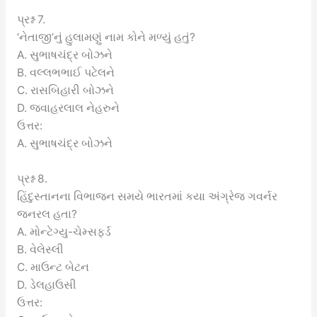
પ્રશ્ન 7.
‘નેતાજી’નું હુલામણું નામ કોને મળ્યું હતું?
A. સુભાષચંદ્ર બોઝને
B. વલ્લભભાઈ પટેલને
C. રાસબિહારી બોઝને
D. જવાહરલાલ નેહરુને
ઉત્તર:
A. સુભાષચંદ્ર બોઝને
પ્રશ્ન 8.
હિંદુસ્તાનના વિભાજન સમયે ભારતમાં કયા અંગ્રેજ ગવર્નર
જનરલ હતા?
A. મોન્ટેગ્યુ-ચેમ્સફર્ડ
B. વેલેસ્લી
C. માઉન્ટ બેટન
D. ડેલહાઉસી
ઉત્તર: