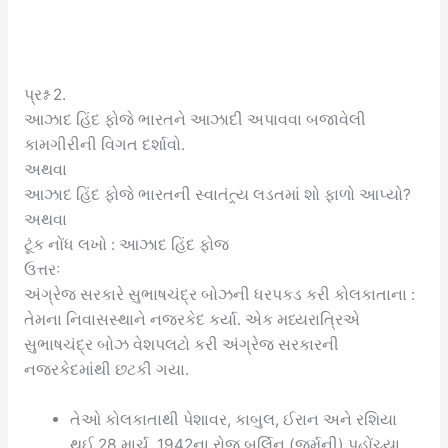
પ્રશ્ન 2.
આઝાદ હિંદ ફોજે ભારતને આઝાદી અપાવવા બજાવેલી
કામગીરીની વિગત દર્શાવો.
અથવા
આઝાદ હિંદ ફોજે ભારતની સ્વાતંત્ર્ય લડતમાં શો ફાળો આપ્યો?
અથવા
ટૂંક નોંધ લખો : આઝાદ હિંદ ફોજ
ઉત્તરઃ
અંગ્રેજ સરકારે સુભાષચંદ્ર બોઝની ધરપકડ કરી કોલકાતાના :
તેમના નિવાસસ્થાને નજરકેદ કર્યા. એક મધ્યરાત્રિએ
સુભાષચંદ્ર બોઝ વેશપલટો કરી અંગ્રેજ સરકારની
નજરકેદમાંથી છટકી ગયા.
તેઓ કોલકાતાથી પેશાવર, કાબુલ, ઈરાન અને રશિયા
થઈ 28 માર્ચ, 1942ના રોજ બર્લિન (જર્મની) પહોંચ્યા.