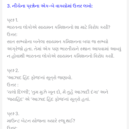
3. નીચેના પ્રશ્નોના એક-બે વાક્યોમાં ઉત્તર લખો:
પ્રશ્ન 1.
ભારતના લોકોએ સાયમન કમિશનનો શા માટે વિરોધ કર્યો?
ઉત્તર:
સાત સભ્યોના બનેલા સાયમન કમિશનના બધા જ સભ્યો
અંગ્રેજો હતા. તેમાં એક પણ ભારતીયને સ્થાન આપવામાં આવ્યું
ન હોવાથી ભારતના લોકોએ સાયમન કમિશનનો વિરોધ કર્યો.
પ્રશ્ન 2.
‘આઝાદ હિંદ ફોજ’નાં સૂત્રો જણાવો.
ઉત્તર :
‘ચલો દિલ્લી’, ‘તુમ મુઝે ખૂન દો, મેં તુહેં આઝાદી દંગા’ અને
‘જયહિંદ’ એ ‘આઝાદ હિંદ ફોજ’નાં સૂત્રો હતાં.
પ્રશ્ન 3.
માઉન્ટ બેટન યોજના ક્યારે રજૂ થઈ?
ઉત્તર: