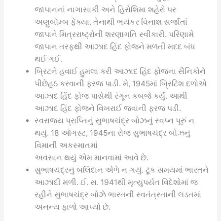
જાપાનનાં નાગાસાકી અને હિરોશિમા શહેરો પર
અણુબૉમ્બ ફેંક્યા. તેનાથી ભયંકર વિનાશ સર્જાતાં
જાપાને મિત્રરાષ્ટ્રોની શરણાગતિ સ્વીકારી. પરિણામે
જાપાન તરફથી આઝાદ હિંદ ફોજને મળતી મદદ બંધ
થઈ ગઈ.
બ્રિટને હવાઈ હુમલા કરી આઝાદ હિંદ ફોજના સૈનિકોને
પીછેહઠ કરવાની ફરજ પાડી. મે, 1945માં બ્રિટિશ દળોએ
આઝાદ હિંદ ફોજ પાસેથી રંગૂન કબજે કર્યું. આથી
આઝાદ હિંદ ફોજને વિખરાઈ જવાની ફરજ પડી.
સ્વરાજ્ય પ્રાપ્તિનું સુભાષચંદ્ર બોઝનું સ્વપ્ન પૂરું ન
થયું. 18 ઑગસ્ટ, 1945ના રોજ સુભાષચંદ્ર બોઝનું
વિમાની અકસ્માતમાં
અવસાન થયું એમ માનવામાં આવે છે.
સુભાષચંદ્રનું બલિદાન એળે ન ગયું. ટૂંક સમયમાં ભારતને
આઝાદી મળી. ઈ. સ. 1941થી મૃત્યુપર્યત વિદેશોમાં જ
રહીને સુભાષચંદ્ર બોઝે ભારતની સ્વતંત્રતાની લડતમાં
અનન્ય ફાળો આપ્યો છે.