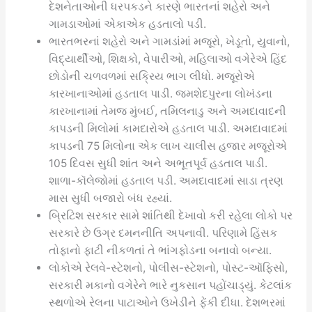
દેશનેતાઓની ધરપકડને કારણે ભારતનાં શહેરો અને
ગામડાઓમાં એકાએક હડતાલો પડી.
ભારતભરનાં શહેરો અને ગામડાંમાં મજૂરો, ખેડૂતો, યુવાનો,
વિદ્યાર્થીઓ, શિક્ષકો, વેપારીઓ, મહિલાઓ વગેરેએ હિંદ
છોડોની ચળવળમાં સક્રિય ભાગ લીધો. મજૂરોએ
કારખાનાઓમાં હડતાલ પાડી. જમશેદપુરના લોખંડના
કારખાનામાં તેમજ મુંબઈ, તમિલનાડુ અને અમદાવાદની
કાપડની મિલોમાં કામદારોએ હડતાલ પાડી. અમદાવાદમાં
કાપડની 75 મિલોના એક લાખ ચાલીસ હજાર મજૂરોએ
105 દિવસ સુધી શાંત અને અભૂતપૂર્વ હડતાલ પાડી.
શાળા-કૉલેજોમાં હડતાલ પડી. અમદાવાદમાં સાડા ત્રણ
માસ સુધી બજારો બંધ રહ્યાં.
બ્રિટિશ સરકાર સામે શાંતિથી દેખાવો કરી રહેલા લોકો પર
સરકારે છે ઉગ્ર દમનનીતિ અપનાવી. પરિણામે હિંસક
તોફાનો ફાટી નીકળતાં તે ભાંગફોડના બનાવો બન્યા.
લોકોએ રેલવે-સ્ટેશનો, પોલીસ-સ્ટેશનો, પોસ્ટ-ઑફિસો,
સરકારી મકાનો વગેરેને ભારે નુકસાન પહોંચાડ્યું. કેટલાંક
સ્થળોએ રેલના પાટાઓને ઉખેડીને ફેંકી દીધા. દેશભરમાં