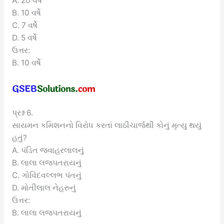
A. 20 વર્ષે
B. 10 વર્ષે
C. 7 વર્ષે
D. 5 વર્ષે
ઉત્તર:
B. 10 વર્ષે
પ્રશ્ન 6.
સાયમન કમિશનનો વિરોધ કરતાં લાઠીચાર્જથી કોનું મૃત્યુ થયું
હતું?
A. પંડિત જવાહરલાલનું
B. લાલા લજપતરાયનું
C. ગોવિંદવલ્લભ પંતનું
D. મોતીલાલ નેહરુનું
ઉત્તર:
B. લાલા લજપતરાયનું