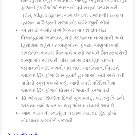
સિંગાપુરથી રંગૂન ખસેડવામાં આવ્યું. અહીંથી આઝાદ હિંદ
ફોજની ટુકડીઓએ ભારતની પૂર્વ સરહદે પ્રવેશ કરી
પ્રોમ, કોહિમા (હાલના નાગાલૅન્ડની રાજધાની) ઇમ્ફાલ
(હાલના મણિપુરની રાજધાની) વગેરે જીતી લીધાં.
એ સમયે અમેરિકાએ બ્રિટનના પક્ષે દ્વિતીય
વિશ્વયુદ્ધમાં ઝંપલાવ્યું. તેણે જાપાનનાં નાગાસાકી અને
હિરોશિમા શહેરો પર અણુબૉમ્બ ફેંક્યા. અણુબૉમ્બથી
સર્જાયેલા ભયંકર વિનાશને કારણે જાપાને મિત્રરાષ્ટ્રોની
શરણાગતિ સ્વીકારી. પરિણામે આઝાદ હિંદ ફોજને
જાપાનની મદદ મળતી બંધ થઈ. આ ઉપરાંત, બ્રિટને
આઝાદ હિંદ ફોજ ઉપર હવાઈ હુમલાઓ કર્યા અને તેની
પાસેથી રંગૂન કબજે કર્યું. આવી કપરી પરિસ્થિતિમાં
આઝાદ હિંદ ફોજને વિખરાઈ જવાની ફરજ પડી.
18 ઑગસ્ટ, 1945ના દિવસે સુભાષચંદ્ર બોઝનું વિમાની
અકસ્માતમાં અવસાન થયું એમ માનવામાં આવે છે.
આમ, ભારતની સ્વાતંત્ર્ય લડતમાં આઝાદ હિંદ ફોજે
નોંધપાત્ર કામગીરી બજાવી.