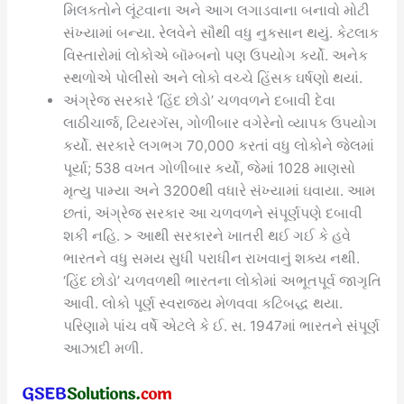
મિલકતોને લૂંટવાના અને આગ લગાડવાના બનાવો મોટી
સંખ્યામાં બન્યા. રેલવેને સૌથી વધુ નુકસાન થયું. કેટલાક
વિસ્તારોમાં લોકોએ બૉમ્બનો પણ ઉપયોગ કર્યો. અનેક
સ્થળોએ પોલીસો અને લોકો વચ્ચે હિંસક ઘર્ષણો થયાં.
અંગ્રેજ સરકારે ‘હિંદ છોડો’ ચળવળને દબાવી દેવા
લાઠીચાર્જ, ટિયરગૅસ, ગોળીબાર વગેરેનો વ્યાપક ઉપયોગ
કર્યો. સરકારે લગભગ 70,000 કરતાં વધુ લોકોને જેલમાં
પૂર્યા; 538 વખત ગોળીબાર કર્યો, જેમાં 1028 માણસો
મૃત્યુ પામ્યા અને 3200થી વધારે સંખ્યામાં ઘવાયા. આમ
છતાં, અંગ્રેજ સરકાર આ ચળવળને સંપૂર્ણપણે દબાવી
શકી નહિ. > આથી સરકારને ખાતરી થઈ ગઈ કે હવે
ભારતને વધુ સમય સુધી પરાધીન રાખવાનું શક્ય નથી.
‘હિંદ છોડો’ ચળવળથી ભારતના લોકોમાં અભૂતપૂર્વ જાગૃતિ
આવી. લોકો પૂર્ણ સ્વરાજ્ય મેળવવા કટિબદ્ધ થયા.
પરિણામે પાંચ વર્ષે એટલે કે ઈ. સ. 1947માં ભારતને સંપૂર્ણ
આઝાદી મળી.