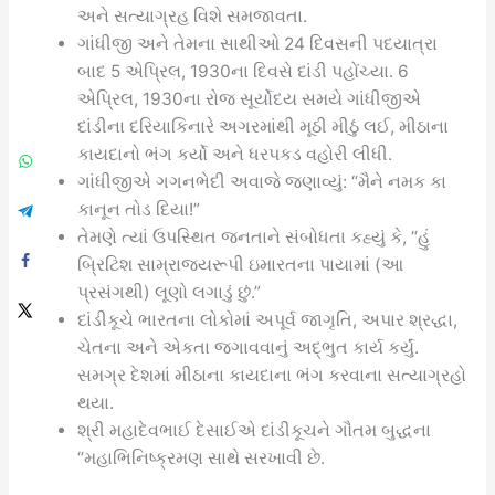
અને સત્યાગ્રહ વિશે સમજાવતા.
ગાંધીજી અને તેમના સાથીઓ 24 દિવસની પદયાત્રા
બાદ 5 એપ્રિલ, 1930ના દિવસે દાંડી પહોંચ્યા. 6
એપ્રિલ, 1930ના રોજ સૂર્યોદય સમયે ગાંધીજીએ
દાંડીના દરિયાકિનારે અગરમાંથી મૂઠી મીઠું લઈ, મીઠાના
કાયદાનો ભંગ કર્યો અને ધરપકડ વહોરી લીધી.
ગાંધીજીએ ગગનભેદી અવાજે જણાવ્યું: “મૈને નમક કા
કાનૂન તોડ દિયા!”
તેમણે ત્યાં ઉપસ્થિત જનતાને સંબોધતા કહ્યું કે, “હું
બ્રિટિશ સામ્રાજ્યરૂપી ઇમારતના પાયામાં (આ
પ્રસંગથી) લૂણો લગાડું છું.”
દાંડીકૂચે ભારતના લોકોમાં અપૂર્વ જાગૃતિ, અપાર શ્રદ્ધા,
ચેતના અને એકતા જગાવવાનું અદ્ભુત કાર્ય કર્યું.
સમગ્ર દેશમાં મીઠાના કાયદાના ભંગ કરવાના સત્યાગ્રહો
થયા.
શ્રી મહાદેવભાઈ દેસાઈએ દાંડીકૂચને ગૌતમ બુદ્ધના
“મહાભિનિષ્ક્રમણ સાથે સરખાવી છે.