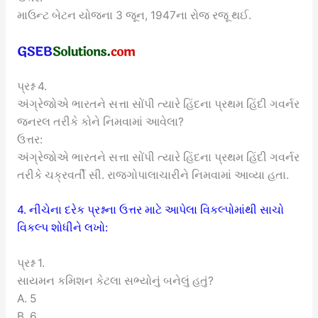
માઉન્ટ બેટન યોજના 3 જૂન, 1947ના રોજ રજૂ થઈ.
પ્રશ્ન 4.
અંગ્રેજોએ ભારતને સત્તા સોંપી ત્યારે હિંદના પ્રથમ હિંદી ગવર્નર
જનરલ તરીકે કોને નિમવામાં આવેલા?
ઉત્તર:
અંગ્રેજોએ ભારતને સત્તા સોંપી ત્યારે હિંદના પ્રથમ હિંદી ગવર્નર
તરીકે ચક્રવર્તી સી. રાજગોપાલાચારીને નિમવામાં આવ્યા હતા.
4. નીચેના દરેક પ્રશ્નના ઉત્તર માટે આપેલા વિકલ્પોમાંથી સાચો
વિકલ્પ શોધીને લખો:
પ્રશ્ન 1.
સાયમન કમિશન કેટલા સભ્યોનું બનેલું હતું?
A. 5
B. 6