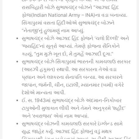
રાસબિહારી બોઝે સુભાષચંદ્ર બોઝને “આઝાદ હિંદ
ફોજ(Indian National Army – INA)ના વડા બનાવ્યા.
સિંગાપુરમાં વસતા હિંદીઓએ સુભાષચંદ્ર બોઝને
“નેતાજી’નું હુલામણું નામ આપ્યું.
સુભાષચંદ્ર બોઝે આઝાદ હિંદ ફોજને ‘ચલો દિલ્લી’ અને
‘જયહિંદ’નાં સૂત્રો આપ્યાં. તેમણે ફોજના સૈનિકોને
કહ્યું, “તુમ મુઝે ખૂન દો, મેં તુમહેં આઝાદી દૂગા.”
સુભાષચંદ્ર બોઝે સિંગાપુરમાં ભારતની કામચલાઉ સરકાર
(આરઝી હકૂમત) સ્થાપી. આ સરકારના તેઓ વડા
પ્રધાન અને લશ્કરના સેનાપતિ બન્યા. આ સરકારને
જાપાન, જર્મની, ચીન, ઇટાલી, મ્યાનમાર (બર્મા) વગેરે
દેશોએ માન્યતા આપી.
ઈ. સ. 1943માં સુભાષચંદ્ર બોઝે અંદમાન-નિકોબાર
ટાપુઓની મુલાકાત લીધી અને તેમને અનુક્રમે ‘શહીદ’
અને ‘સ્વરાજ્ય’ એવાં નામ આપ્યાં.
સુભાષચંદ્ર બોઝની કામચલાઉ સરકારે ઇંગ્લેન્ડ સામે
યુદ્ધ જાહેર કર્યું. આઝાદ હિંદ ફોજનું વડું મથક