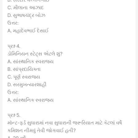
C. મૌલાના આઝાદ
D. સુભાષચંદ્ર બોઝ
ઉત્તર:
A. મહાદેવભાઈ દેસાઈ
પ્રશ્ન 4.
ડોમિનિયન સ્ટેટ્સ એટલે શું?
A. સાંસ્થાનિક સ્વરાજ્ય
B. સાંપ્રદાયિક્તા
C. પૂર્ણ સ્વરાજ્ય
D. સરમુખત્યારશાહી
ઉત્તર:
A. સાંસ્થાનિક સ્વરાજ્ય
પ્રશ્ન 5.
મૉન્ટ-ફર્ડ સુધારામાં નવા સુધારાની જરૂરિયાત માટે કેટલાં વર્ષે
કમિશન નીમવું તેવી જોગવાઈ હતી?