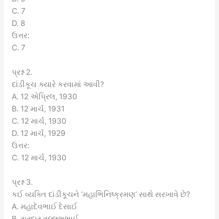
C. 7
D. 8
ઉત્તર:
C. 7
પ્રશ્ન 2.
દાંડીકૂચ ક્યારે કરવામાં આવી?
A. 12 એપ્રિલ, 1930
B. 12 માર્ચ, 1931
C. 12 માર્ચ, 1930
D. 12 માર્ચ, 1929
ઉત્તર:
C. 12 માર્ચ, 1930
પ્રશ્ન 3.
કઈ વ્યક્તિ દાંડીકૂચને ‘મહાભિનિષ્ક્રમણ’ સાથે સરખાવે છે?
A. મહાદેવભાઈ દેસાઈ
B. સરદાર વલ્લભભાઈ