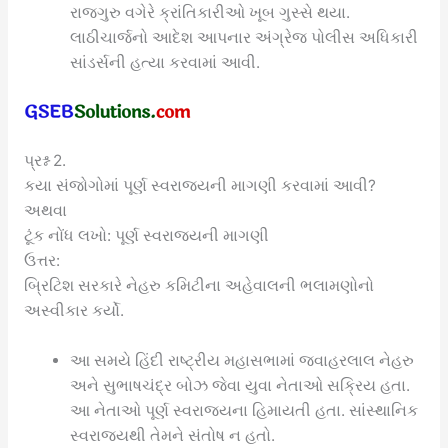
રાજગુરુ વગેરે ક્રાંતિકારીઓ ખૂબ ગુસ્સે થયા.
લાઠીચાર્જનો આદેશ આપનાર અંગ્રેજ પોલીસ અધિકારી
સાંડર્સની હત્યા કરવામાં આવી.
પ્રશ્ન 2.
કયા સંજોગોમાં પૂર્ણ સ્વરાજ્યની માગણી કરવામાં આવી?
અથવા
ટૂંક નોંધ લખો: પૂર્ણ સ્વરાજ્યની માગણી
ઉત્તર:
બ્રિટિશ સરકારે નેહરુ કમિટીના અહેવાલની ભલામણોનો
અસ્વીકાર કર્યો.
આ સમયે હિંદી રાષ્ટ્રીય મહાસભામાં જવાહરલાલ નેહરુ
અને સુભાષચંદ્ર બોઝ જેવા યુવા નેતાઓ સક્રિય હતા.
આ નેતાઓ પૂર્ણ સ્વરાજ્યના હિમાયતી હતા. સાંસ્થાનિક
સ્વરાજ્યથી તેમને સંતોષ ન હતો.