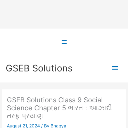
Skip
to
Above
content
Header
Main
GSEB Solutions
Men
GSEB Solutions Class 9 Social
Science Chapter 5 ભારત : આઝાદી
તરફ પ્રયાણ
August 21, 2024
/ By
Bhagya