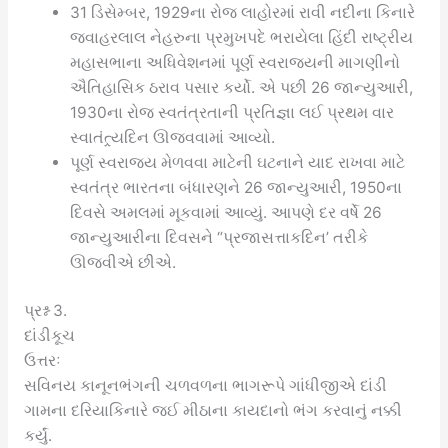
31 ડિસેમ્બર, 1929ના રોજ લાહોરમાં રાવી નદીના કિનારે
જવાહરલાલ નેહરુના પ્રમુખપદે ભરાયેલા હિંદી રાષ્ટ્રીય
મહાસભાના અધિવેશનમાં પૂર્ણ સ્વરાજ્યની માગણીનો
ઐતિહાસિક ઠરાવ પસાર કર્યો. એ પછી 26 જાન્યુઆરી,
1930ના રોજ સ્વતંત્રતાની પ્રતિજ્ઞા લઈ પ્રથમ વાર
સ્વાતંત્ર્યદિન ઊજવવામાં આવ્યો.
પૂર્ણ સ્વરાજ્ય મેળવવા માટેની ઘટનાને યાદ રાખવા માટે
સ્વતંત્ર ભારતના બંધારણને 26 જાન્યુઆરી, 1950ના
દિવસે અમલમાં મૂકવામાં આવ્યું. આપણે દર વર્ષે 26
જાન્યુઆરીના દિવસને “પ્રજાસત્તાકદિન’ તરીકે
ઊજવીએ છીએ.
પ્રશ્ન 3.
દાંડીકૂચ
ઉત્તરઃ
સવિનય કાનૂનભંગની ચળવળના ભાગરૂપે ગાંધીજીએ દાંડી
ગામના દરિયાકિનારે જઈ મીઠાના કાયદાનો ભંગ કરવાનું નક્કી
કર્યું.