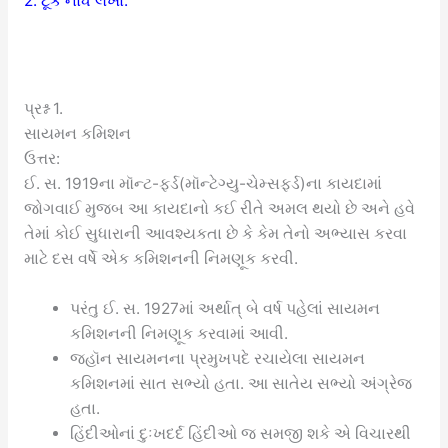
2. ટૂંક નોંધ લખો:
પ્રશ્ન 1.
સાયમન કમિશન
ઉત્તર:
ઈ. સ. 1919ના મૉન્ટ-ફર્ડ(મૉન્ટેગ્યુ-ચેમ્સફર્ડ)ના કાયદામાં
જોગવાઈ મુજબ આ કાયદાનો કઈ રીતે અમલ થયો છે અને હવે
તેમાં કોઈ સુધારાની આવશ્યકતા છે કે કેમ તેનો અભ્યાસ કરવા
માટે દસ વર્ષે એક કમિશનની નિમણૂક કરવી.
પરંતુ ઈ. સ. 1927માં અર્થાત્ બે વર્ષ પહેલાં સાયમન
કમિશનની નિમણૂક કરવામાં આવી.
જ્હૉન સાયમનના પ્રમુખપદે રચાયેલા સાયમન
કમિશનમાં સાત સભ્યો હતા. આ સાતેય સભ્યો અંગ્રેજ
હતા.
હિંદીઓનાં દુઃખદર્દ હિંદીઓ જ સમજી શકે એ વિચારથી