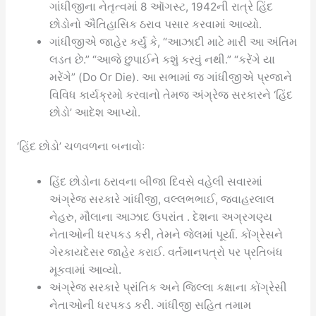
ગાંધીજીના નેતૃત્વમાં 8 ઑગસ્ટ, 1942ની રાત્રે હિંદ
છોડોનો ઐતિહાસિક ઠરાવ પસાર કરવામાં આવ્યો.
ગાંધીજીએ જાહેર કર્યું કે, “આઝાદી માટે મારી આ અંતિમ
લડત છે.” “આજે છુપાઈને કશું કરવું નથી.” “કરેંગે યા
મરેંગે” (Do Or Die). આ સભામાં જ ગાંધીજીએ પ્રજાને
વિવિધ કાર્યક્રમો કરવાનો તેમજ અંગ્રેજ સરકારને ‘હિંદ
છોડો’ આદેશ આપ્યો.
‘હિંદ છોડો’ ચળવળના બનાવોઃ
હિંદ છોડોના ઠરાવના બીજા દિવસે વહેલી સવારમાં
અંગ્રેજ સરકારે ગાંધીજી, વલ્લભભાઈ, જવાહરલાલ
નેહરુ, મૌલાના આઝાદ ઉપરાંત . દેશના અગ્રગણ્ય
નેતાઓની ધરપકડ કરી, તેમને જેલમાં પૂર્યા. કોંગ્રેસને
ગેરકાયદેસર જાહેર કરાઈ. વર્તમાનપત્રો પર પ્રતિબંધ
મૂકવામાં આવ્યો.
અંગ્રેજ સરકારે પ્રાંતિક અને જિલ્લા કક્ષાના કોંગ્રેસી
નેતાઓની ધરપકડ કરી. ગાંધીજી સહિત તમામ