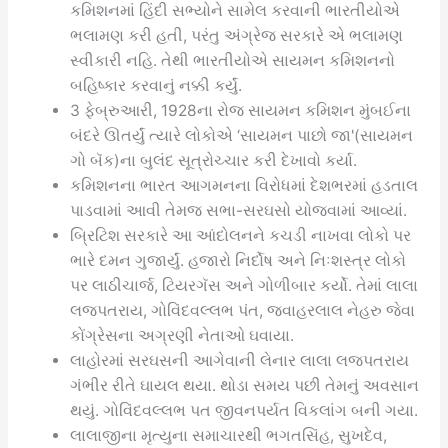
કમિશનમાં હિંદી સભ્યોને સામેલ કરવાની ભારતીયોએ
ભલામણ કરી હતી, પરંતુ અંગ્રેજ સરકારે એ ભલામણ
સ્વીકારી નહિ. તેથી ભારતીયોએ સાયમન કમિશનનો
બહિષ્કાર કરવાનું નક્કી કર્યું.
3 ફેબ્રુઆરી, 1928ના રોજ સાયમન કમિશન મુંબઈના
બંદરે ઊતર્યું ત્યારે લોકોએ ‘સાયમન પાછો જા'(સાયમન
ગો બૅક)ના બુલંદ સૂત્રોચ્ચાર કરી દેખાવો કર્યા.
કમિશનના ભારત આગમનના વિરોધમાં દેશભરમાં હડતાલ
પાડવામાં આવી તેમજ સભા-સરઘસો યોજવામાં આવ્યાં.
બ્રિટિશ સરકારે આ આંદોલનને કચડી નાખવા લોકો પર
ભારે દમન ગુજાર્યું. હજારો નિર્દોષ અને નિઃશસ્ત્ર લોકો
પર લાઠીચાર્જ, ટિયરગૅસ અને ગોળીબાર કર્યો. તેમાં લાલા
લજપતરાય, ગોવિંદવલ્લભ પંત, જવાહરલાલ નેહરુ જેવા
કોંગ્રેસના અગ્રણી નેતાઓ ઘવાયા.
લાહોરમાં સરઘસની આગેવાની લેનાર લાલા લજપતરાય
ગંભીર રીતે ઘાયલ થયા. થોડા સમય પછી તેમનું અવસાન
થયું. ગોવિંદવલ્લભ પત જીવનપર્યત વિકલાંગ બની ગયા.
લાલાજીના મૃત્યુના સમાચારથી ભગતસિંહ, સુખદેવ,