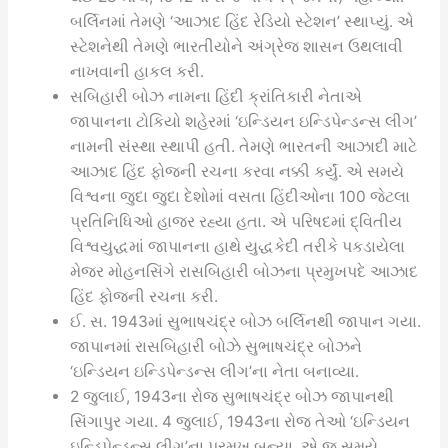
બર્લિનમાં તેમણે ‘આઝાદ હિંદ રેડિયો સ્ટેશન’ સ્થાપ્યું. એ
સ્ટેશનેથી તેમણે ભારતીયોને અંગ્રેજ શાસન ઉથલાવી
નાખવાની હાકલ કરી.
સબિહારી બોઝ નામના હિંદી ક્રાંતિકારી નેતાએ
જાપાનના ટોકિયો શહેરમાં ‘ઇન્ડિયન ઇન્ડિપેન્ડન્સ લીગ’
નામની સંસ્થા સ્થાપી હતી. તેમણે ભારતની આઝાદી માટે
આઝાદ હિંદ ફોજની રચના કરવા નક્કી કર્યું. એ સમયે
વિશ્વના જુદા જુદા દેશોમાં વસતા હિંદીઓના 100 જેટલા
પ્રતિનિધિઓ હાજર રહ્યા હતા. એ પરિષદમાં દ્વિતીય
વિશ્વયુદ્ધમાં જાપાનના હાથે યુદ્ધકેદી તરીકે પકડાયેલા
મેજર મોહનસિંગે રાસબિહારી બોઝના પ્રમુખપદે આઝાદ
હિંદ ફોજની રચના કરી.
ઈ. સ. 1943માં સુભાષચંદ્ર બોઝ બર્લિનથી જાપાન ગયા.
જાપાનમાં રાસબિહારી બોઝે સુભાષચંદ્ર બોઝને
‘ઇન્ડિયન ઇન્ડિપેન્ડન્સ લીગ’ના નેતા બનાવ્યા.
2 જુલાઈ, 1943ના રોજ સુભાષચંદ્ર બોઝ જાપાનથી
સિંગાપુર ગયા. 4 જુલાઈ, 1943ના રોજ તેઓ ‘ઇન્ડિયન
ઇન્ડિપેન્ડન્સ લીગ’ના પ્રમુખ બન્યા. એ જ સમયે