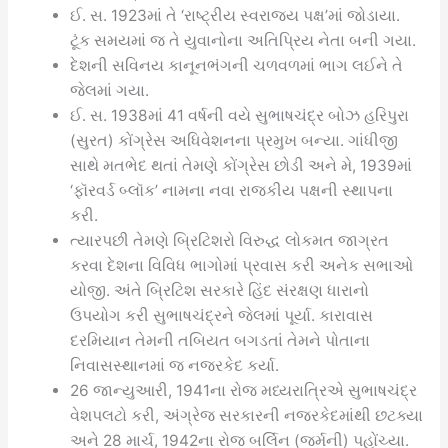
ઈ. સ. 1923માં તે ‘રાષ્ટ્રીય સ્વરાજ્ય પક્ષ’માં જોડાયા.
ટૂંક સમયમાં જ તે યુવાનોના અતિપ્રિય નેતા બની ગયા.
દેશની સવિનય કાનૂનભંગની ચળવળમાં ભાગ લઈને તે
જેલમાં ગયા.
ઈ. સ. 1938માં 41 વર્ષની વયે સુભાષચંદ્ર બોઝ હરિપુરા
(સુરત) કોંગ્રેસ અધિવેશનના પ્રમુખ બન્યા. ગાંધીજી
સાથે મતભેદ થતાં તેમણે કોંગ્રેસ છોડી અને મે, 1939માં
‘ફૉરવર્ડ બ્લૉક’ નામના નવા રાજકીય પક્ષની સ્થાપના
કરી.
ત્યારપછી તેમણે બ્રિટિશરો વિરુદ્ધ લોકમત જાગ્રત
કરવા દેશના વિવિધ ભાગોમાં પ્રવાસ કરી અનેક સભાઓ
યોજી. અંતે બ્રિટિશ સરકારે હિંદ સંરક્ષણ ધારાનો
ઉપયોગ કરી સુભાષચંદ્રને જેલમાં પૂર્યા. કારાવાસ
દરમિયાન તેમની તબિયત બગડતાં તેમને પોતાના
નિવાસસ્થાનમાં જ નજરકેદ કર્યા.
26 જાન્યુઆરી, 1941ના રોજ મધ્યરાત્રિએ સુભાષચંદ્ર
વેશપલટો કરી, અંગ્રેજ સરકારની નજરકેદમાંથી છટક્યા
અને 28 માર્ચ, 1942ના રોજ બર્લિન (જર્મની) પહોંચ્યા.