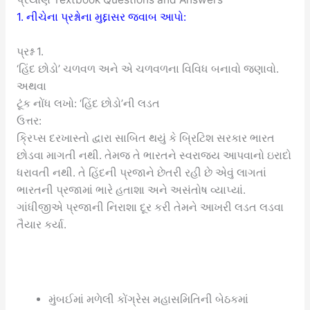
1. નીચેના પ્રશ્નોના મુદ્દાસર જવાબ આપો:
પ્રશ્ન 1.
‘હિંદ છોડો’ ચળવળ અને એ ચળવળના વિવિધ બનાવો જણાવો.
અથવા
ટૂંક નોંધ લખો: ‘હિંદ છોડો’ની લડત
ઉત્તર:
ક્રિપ્સ દરખાસ્તો દ્વારા સાબિત થયું કે બ્રિટિશ સરકાર ભારત
છોડવા માગતી નથી. તેમજ તે ભારતને સ્વરાજ્ય આપવાનો ઇરાદો
ધરાવતી નથી. તે હિંદની પ્રજાને છેતરી રહી છે એવું લાગતાં
ભારતની પ્રજામાં ભારે હતાશા અને અસંતોષ વ્યાપ્યાં.
ગાંધીજીએ પ્રજાની નિરાશા દૂર કરી તેમને આખરી લડત લડવા
તૈયાર કર્યા.
મુંબઈમાં મળેલી કોંગ્રેસ મહાસમિતિની બેઠકમાં