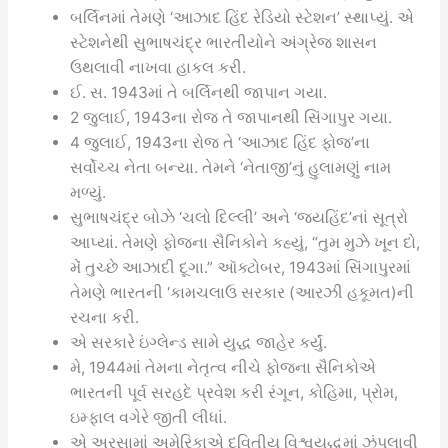
બર્લિનમાં તેમણે ‘આઝાદ હિંદ રેડિયો સ્ટેશન’ સ્થાપ્યું. એ
સ્ટેશનેથી સુભાષચંદ્ર ભારતીયોને અંગ્રેજ શાસન
ઉથલાવી નાખવા હાકલ કરી.
ઈ. સ. 1943માં તે બર્લિનથી જાપાન ગયા.
2 જુલાઈ, 1943ના રોજ તે જાપાનથી સિંગાપુર ગયા.
4 જુલાઈ, 1943ના રોજ તે ‘આઝાદ હિંદ ફોજ’ના
સર્વોચ્ચ નેતા બન્યા. તેમને ‘નેતાજી’નું હુલામણું નામ
મળ્યું.
સુભાષચંદ્ર બોઝે ‘ચલો દિલ્લી’ અને ‘જયહિંદ’નાં સૂત્રો
આપ્યાં. તેમણે ફોજના સૈનિકોને કહ્યું, “તુમ મુઝે ખૂન દો,
મેં તુચ્છે આઝાદી દૂગા.” ઑક્ટોબર, 1943માં સિંગાપુરમાં
તેમણે ભારતની ‘કામચલાઉ સરકાર (આરઝી હકૂમત)ની
રચના કરી.
એ સરકારે ઇંગ્લેન્ડ સામે યુદ્ધ જાહેર કર્યું.
મે, 1944માં તેમના નેતૃત્વ નીચે ફોજના સૈનિકોએ
ભારતની પૂર્વ સરહદે પ્રવેશ કરી રંગૂન, કોહિમા, પ્રોમ,
ઇમ્ફાલ વગેરે જીતી લીધાં.
એ અરસામાં અમેરિકાએ દ્વિતીય વિશ્વયુદ્ધમાં ઝંપલાવી