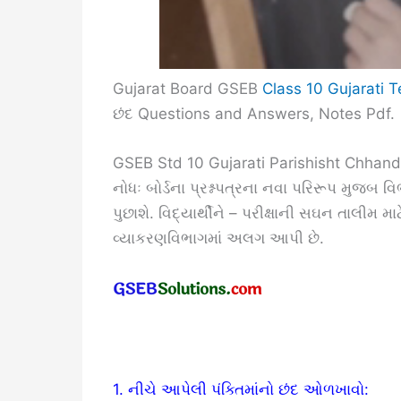
Gujarat Board GSEB
Class 10 Gujarati 
છંદ Questions and Answers, Notes Pdf.
GSEB Std 10 Gujarati Parishisht Chhand
નોધઃ બોર્ડના પ્રશ્નપત્રના નવા પરિરૂપ મુજબ વિ
પુછાશે. વિદ્યાર્થીને – પરીક્ષાની સઘન તાલીમ મ
વ્યાકરણવિભાગમાં અલગ આપી છે.
1. નીચે આપેલી પંક્તિમાંનો છંદ ઓળખાવો: