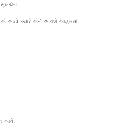
 સુખચેન.
, એ આટો ક્યારે એને આવશે આહારમાં.
 ન આવે.
.