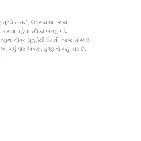
તૂટેલે તાંતણે, ઉપર ચઢવા જાય.
પામતાં પહેલાં સૌંદર્ય બનવું પડે.
મૃત્યુનાં તીવ્ર સૂત્રોથી ઘેરાતી આજ સાંજ છે.
આ બધું ઘોર અંધારું, હજી તો બહુ વાર છે.
!