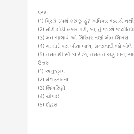
પ્રશ્ન 1.
(1) પ્રિયે સ્પર્શ કરું છું હું? અધિકાર જરાયે નથી
(2) મોડી મોડી ખબર પડી, બા, તું જ છો જ્યોતિધ
(3) મને બોલાવે ઓ ગિરિવર તણાં મૌન શિખરો.
(4) મા મારે પય બીતાં બાળ, સત્યવાદી જો બ
(5) નમતાથી સૌ કો રીઝે, નમતાને બહુ માન; સ
ઉત્તરઃ
(1) અનુષ્ટ્રપ
(2) મંદાક્રાન્તા
(3) શિખરિણી
(4) ચોપાઈ
(5) દોહરો