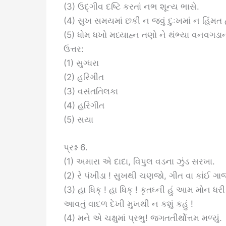
(3) ઉદ્ગીવ દષ્ટિ કરતાં નભ શૂન્ય ભાસે.
(4) સુખ સમયમાં છકી ન જવું દુઃખમાં ન હિંમત 
(5) ધોમ ધખો મધ્યાહ્ન તણો ને થંભ્યા વનવગડાન
ઉત્તર:
(1) સુગ્ધરા
(2) હરિગીત
(3) વસંતતિલકા
(4) હરિગીત
(5) સયા
પ્રશ્ન 6.
(1) અમારા એ દાદા, વિપુલ વડના ઝુંડ સરખા.
(2) રે પંખીડા ! સુખથી ચણજો, ગીત વા કાંઈ ગા
(3) હા ધિક્ ! હા ધિક્ ! કૃતઘ્ની હું આમ મોન ધરી 
આવતું વાદળ દેખી મુખથી ન કશું કહું !
(4) મને એ ચક્ષુમાં પ્રભુ! જગતતીર્થોત્તમ મળ્યું.