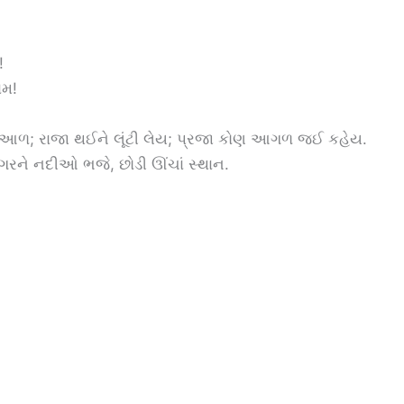
!
ામ!
ોલે આળ; રાજા થઈને લૂંટી લેય; પ્રજા કોણ આગળ જઈ કહેય.
ાગરને નદીઓ ભજે, છોડી ઊંચાં સ્થાન.