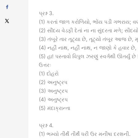
પ્રશ્ન 3.
(1) કરતાં જાળ કરોળિયો, ભોંય પડી ગભરાય; વણ
(2) સૌંદય વેડફી દેતાં ના ના સુંદરતા મળે; સૌદયો 
(3) તંબૂરે તાર તૂટ્યા છે, તૂટ્યો તંબૂર આજ છે, 
(4) નહીં નાથ, નહીં નાથ, ન જાણો કે હવાર છે, 
(5) હા! પસ્તાવો વિપુલ ઝરણું સ્વર્ગથી ઊતર્યું છે 
ઉત્તરઃ
(1) દોહરો
(2) અનુષ્ટ્રપ
(3) અનુષ્ટ્રપ
(4) અનુષ્ટ્રપ
(5) મંદાક્રાન્તા
પ્રશ્ન 4.
(1) ભમ્યો તીર્થે તીર્થે ધરી ઉર મનીષા દરશની.