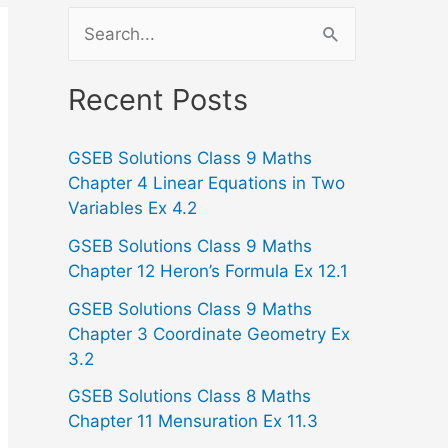
S
e
a
Recent Posts
r
GSEB Solutions Class 9 Maths
c
Chapter 4 Linear Equations in Two
h
Variables Ex 4.2
f
GSEB Solutions Class 9 Maths
o
Chapter 12 Heron’s Formula Ex 12.1
r
GSEB Solutions Class 9 Maths
:
Chapter 3 Coordinate Geometry Ex
3.2
GSEB Solutions Class 8 Maths
Chapter 11 Mensuration Ex 11.3