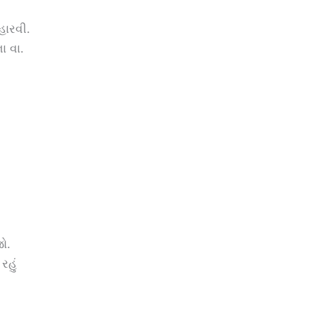
હારવી.
ા વા.
જો.
રહું