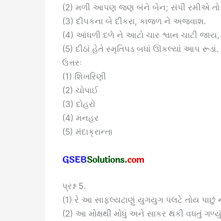
(2) મળી આપણ જણ બંને બેન; સંપી રમીએ તો
(3) દીપકના બે દીકરા, કાજળ ને અજવાશ.
(4) આંધળી દળે ને આટો ચાર શ્વાન ચાટી જાય
(5) દીઠાં હેતે સ્મૃતિપડ બધાં ઊકલ્યાં આપ રૂડાં.
ઉત્તરઃ
(1) શિખરિણી
(2) ચોપાઈ
(3) દોહરો
(4) મનહર
(5) મંદાક્રાન્તા
પ્રશ્ન 5.
(1) રે આ સાફલ્યટાણું યુગયુગ પલટે તોય પાછું
(2) આ મોક્ષથી મોધું અને સાકર થકી વધતું ગળ્યું