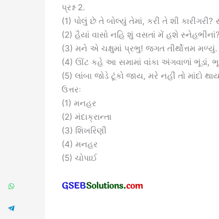
પ્રશ્ન 2.
(1) પોલું છે તે બોલ્યું તેમાં, કરી તે શી કારીગરી? સ
(2) હૈયાં વાસો નહિ શું વસતાં મેં હશે સ્નેહભીનાં
(3) મને એ ચક્ષુમાં પ્રભુ! જગત તીર્થોત્તમ મળ્યું.
(4) ઊંટ કહે આ સમામાં વાંકા અંગવાળાં ભૂંડાં,
(5) લાંબા જોડે ટૂંકો જાય, મરે નહીં તો માંદો
ઉત્તરઃ
(1) મનહર
(2) મંદાક્રાન્તા
(3) શિખરિણી
(4) મનહર
(5) ચોપાઈ