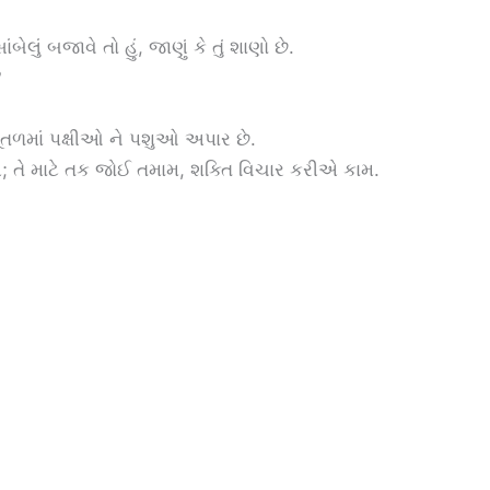
ાંબેલું બજાવે તો હું, જાણું કે તું શાણો છે.
?
 ભૂતળમાં પક્ષીઓ ને પશુઓ અપાર છે.
 થાય; તે માટે તક જોઈ તમામ, શક્તિ વિચાર કરીએ કામ.