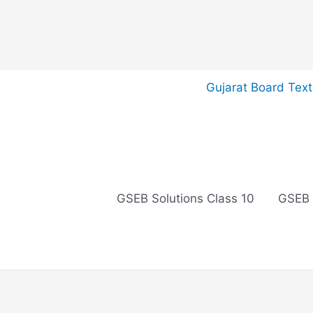
Skip
Gujarat Board Tex
to
content
GSEB Solutions Class 10
GSEB 