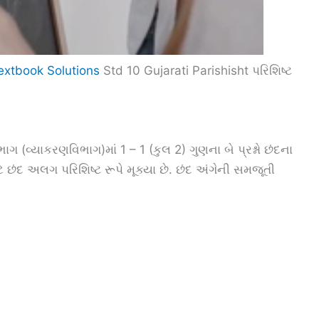
Textbook Solutions
Std 10 Gujarati Parishisht પરિશિષ્ટ
ભાગ (વ્યાકરણવિભાગ)માં 1 – 1 (કુલ 2) ગુણના બે પ્રશ્નો છંદના
ાટે છંદ અલગ પરિશિષ્ટ રૂપે મૂક્યા છે. છંદ અંગેની સમજૂતી