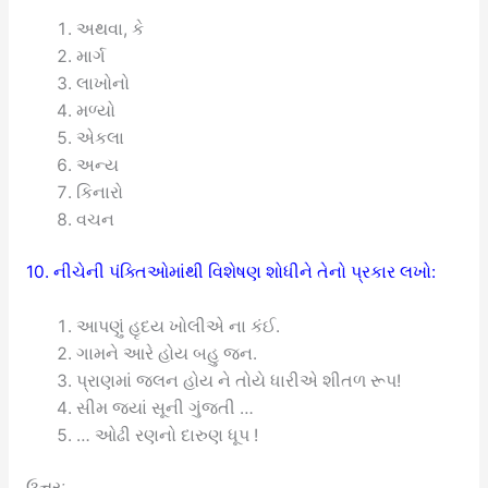
અથવા, કે
માર્ગ
લાખોનો
મળ્યો
એકલા
અન્ય
કિનારો
વચન
10. નીચેની પંક્તિઓમાંથી વિશેષણ શોધીને તેનો પ્રકાર લખો:
આપણું હૃદય ખોલીએ ના કંઈ.
ગામને આરે હોય બહુ જન.
પ્રાણમાં જલન હોય ને તોયે ધારીએ શીતળ રૂપ!
સીમ જ્યાં સૂની ગુંજતી …
… ઓઢી રણનો દારુણ ધૂપ !
ઉત્તરઃ