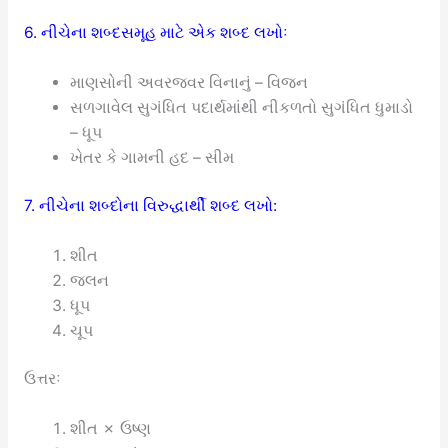
6. નીચેના શબ્દસમૂહ માટે એક શબ્દ લખોઃ
માણસોની અવરજવર વિનાનું – વિજન
સળગાવેલ સુગંધિત પદાર્થમાંથી નીકળતો સુગંધિત ધુમાડો
– ધૂપ
ખેતર કે ગામની હદ – સીમ
7. નીચેના શબ્દોના વિરુદ્ધાર્થી શબ્દ લખો:
શીત
જલન
ધૂપ
ચૂપ
ઉત્તરઃ
શીત ✗ ઉષ્ણ