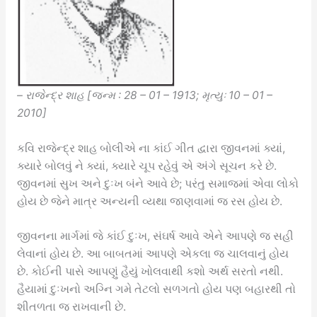
– રાજેન્દ્ર શાહ [જન્મ : 28 – 01 – 1913; મૃત્યુઃ 10 – 01 –
2010]
કવિ રાજેન્દ્ર શાહ બોલીએ ના કાંઈ ગીત દ્વારા જીવનમાં ક્યાં,
ક્યારે બોલવું ને ક્યાં, ક્યારે ચૂપ રહેવું એ અંગે સૂચન કરે છે.
જીવનમાં સુખ અને દુઃખ બંને આવે છે; પરંતુ સમાજમાં એવા લોકો
હોય છે જેને માત્ર અન્યની વ્યથા જાણવામાં જ રસ હોય છે.
જીવનના માર્ગમાં જે કાંઈ દુઃખ, સંઘર્ષ આવે એને આપણે જ સહી
લેવાનાં હોય છે. આ બાબતમાં આપણે એકલા જ ચાલવાનું હોય
છે. કોઈની પાસે આપણું હૈયું ખોલવાથી કશો અર્થ સરતો નથી.
હૈયામાં દુઃખનો અગ્નિ ગમે તેટલો સળગતો હોય પણ બહારથી તો
શીતળતા જ રાખવાની છે.