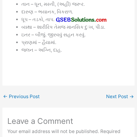
તાન – ધૂન, મસ્તી, (અહીં) જરૂર.
દારુણ – ભયાનક, વિકરાળ.
ધૂપ – તડકો, તાપ.
વ્યથા – શારીરિક તેમજ માનસિક દુઃખ, પીડા.
ઇતર – બીજું. જીરવવું સહન કરવું.
પ્રાણમાં – હૈયામાં.
જલન – અગ્નિ, દાહ.
←
Previous Post
Next Post
→
Leave a Comment
Your email address will not be published.
Required