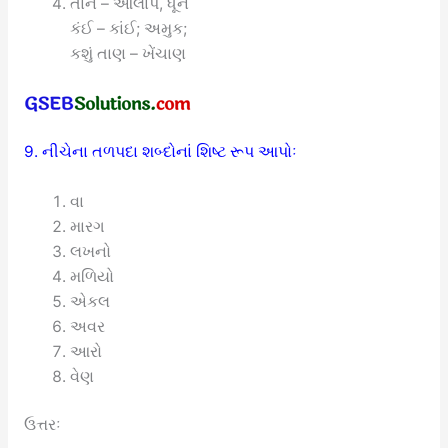
તાન – આલાપ, ધૂન
કંઈ – કાંઈ; અમુક;
કશું તાણ – ખેંચાણ
9. નીચેના તળપદા શબ્દોનાં શિષ્ટ રૂપ આપોઃ
વા
મારગ
લખનો
મળિયો
એકલ
અવર
આરો
વેણ
ઉત્તરઃ