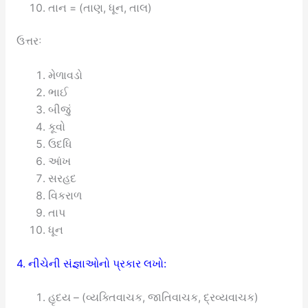
તાન = (તાણ, ધૂન, તાલ)
ઉત્તરઃ
મેળાવડો
ભાઈ
બીજું
કૂવો
ઉદધિ
આંખ
સરહદ
વિકરાળ
તાપ
ધૂન
4. નીચેની સંજ્ઞાઓનો પ્રકાર લખો:
હૃદય – (વ્યક્તિવાચક, જાતિવાચક, દ્રવ્યવાચક)