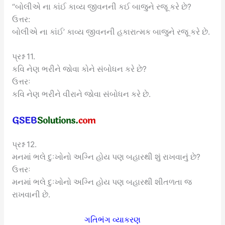
“બોલીએ ના કાંઈ કાવ્ય જીવનની કઈ બાજુને રજૂ કરે છે?
ઉત્તર:
બોલીએ ના કાંઈ’ કાવ્ય જીવનની હકારાત્મક બાજુને રજૂ કરે છે.
પ્રશ્ન 11.
કવિ નેણ ભરીને જોવા કોને સંબોધન કરે છે?
ઉત્તરઃ
કવિ નેણ ભરીને વીરાને જોવા સંબોધન કરે છે.
પ્રશ્ન 12.
મનમાં ભલે દુઃખોનો અગ્નિ હોય પણ બહારથી શું રાખવાનું છે?
ઉત્તરઃ
મનમાં ભલે દુઃખોનો અગ્નિ હોય પણ બહારથી શીતળતા જ
રાખવાની છે.
ગતિભંગ વ્યાકરણ