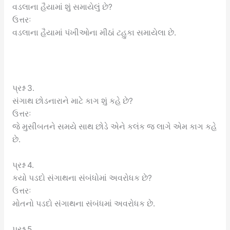
વડલાના હૈયામાં શું સમાયેલું છે?
ઉત્તરઃ
વડલાના હૈયામાં પંખીઓના મીઠાં ટહુકા સમાયેલા છે.
પ્રશ્ન 3.
સંગાથ છોડનારાને માટે કાગ શું કહે છે?
ઉત્તરઃ
જે મુસીબતને સમયે સાથ છોડે એને કલંક જ લાગે એમ કાગ કહે
છે.
પ્રશ્ન 4.
કયો પડદો સંગાથના સંબંધોમાં અવરોધક છે?
ઉત્તરઃ
મોતનો પડદો સંગાથના સંબંધમાં અવરોધક છે.
પ્રશ્ન 5.