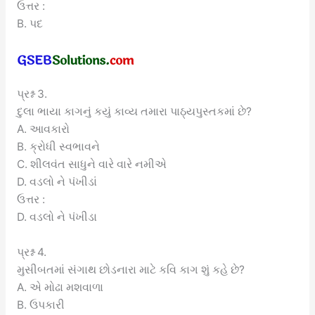
ઉત્તર :
B. પદ
પ્રશ્ન 3.
દુલા ભાયા કાગનું કયું કાવ્ય તમારા પાઠ્યપુસ્તકમાં છે?
A. આવકારો
B. ક્રોધી સ્વભાવને
C. શીલવંત સાધુને વારે વારે નમીએ
D. વડલો ને પંખીડાં
ઉત્તર :
D. વડલો ને પંખીડા
પ્રશ્ન 4.
મુસીબતમાં સંગાથ છોડનારા માટે કવિ કાગ શું કહે છે?
A. એ મોઢા મશવાળા
B. ઉપકારી