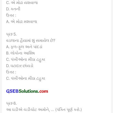
C. એ મોઢા યશવાળા
D. કતની
ઉત્તર :
A. એ મોઢા મશવાળા
પ્રશ્ન 5.
વડલાના હૈયામાં શું સમાયેલ છે?
A. ફળ-ફૂલ અને પાંદડાં
B. લોકોના આશિષ
C. પંખીઓના મીઠા ટહુકા
D. ઘટાદાર છાંયડો
ઉત્તર :
C. પંખીઓના મીઠા ટહુકા
પ્રશ્ન 6.
આ ઘડીએ ચડીચોટ અમોને, … (પંક્તિ પૂર્ણ કરો.)