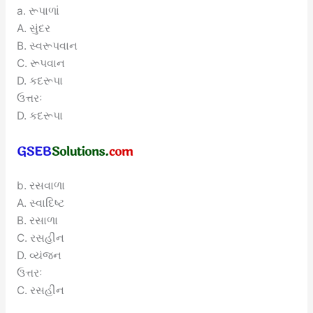
a. રૂપાળાં
A. સુંદર
B. સ્વરૂપવાન
C. રૂપવાન
D. કદરૂપા
ઉત્તરઃ
D. કદરૂપા
b. રસવાળા
A. સ્વાદિષ્ટ
B. રસાળા
C. રસહીન
D. વ્યંજન
ઉત્તરઃ
C. રસહીન