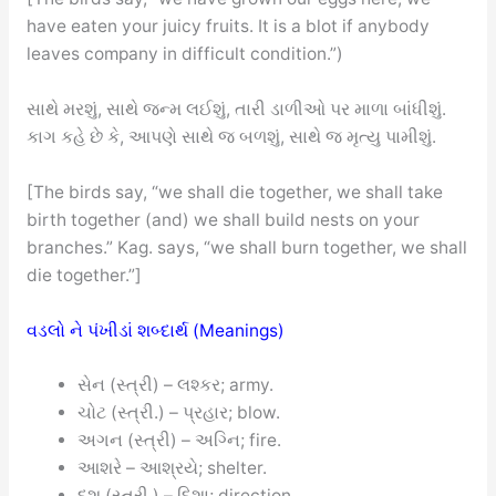
have eaten your juicy fruits. It is a blot if anybody
leaves company in difficult condition.”)
સાથે મરશું, સાથે જન્મ લઈશું, તારી ડાળીઓ પર માળા બાંધીશું.
કાગ કહે છે કે, આપણે સાથે જ બળશું, સાથે જ મૃત્યુ પામીશું.
[The birds say, “we shall die together, we shall take
birth together (and) we shall build nests on your
branches.” Kag. says, “we shall burn together, we shall
die together.”]
વડલો ને પંખીડાં શબ્દાર્થ (Meanings)
સેન (સ્ત્રી) – લશ્કર; army.
ચોટ (સ્ત્રી.) – પ્રહાર; blow.
અગન (સ્ત્રી) – અગ્નિ; fire.
આશરે – આશ્રયે; shelter.
દશ (સ્ત્રી.) – દિશા; direction.