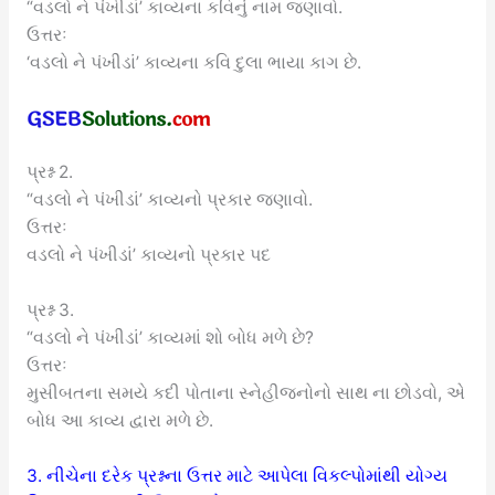
“વડલો ને પંખીડાં’ કાવ્યના કવિનું નામ જણાવો.
ઉત્તરઃ
‘વડલો ને પંખીડાં’ કાવ્યના કવિ દુલા ભાયા કાગ છે.
પ્રશ્ન 2.
“વડલો ને પંખીડાં’ કાવ્યનો પ્રકાર જણાવો.
ઉત્તરઃ
વડલો ને પંખીડાં’ કાવ્યનો પ્રકાર પદ
પ્રશ્ન 3.
“વડલો ને પંખીડાં’ કાવ્યમાં શો બોધ મળે છે?
ઉત્તરઃ
મુસીબતના સમયે કદી પોતાના સ્નેહીજનોનો સાથ ના છોડવો, એ
બોધ આ કાવ્ય દ્વારા મળે છે.
3. નીચેના દરેક પ્રશ્નના ઉત્તર માટે આપેલા વિકલ્પોમાંથી યોગ્ય