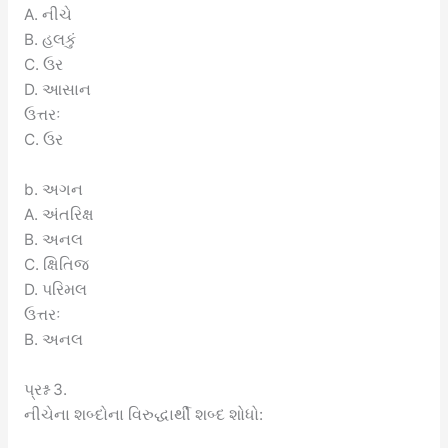
A. નીચે
B. હલકું
C. ઉર
D. આસાન
ઉત્તરઃ
C. ઉર
b. અગન
A. અંતરિક્ષ
B. અનલ
C. ક્ષિતિજ
D. પરિમલ
ઉત્તરઃ
B. અનલ
પ્રશ્ન 3.
નીચેના શબ્દોના વિરુદ્ધાર્થી શબ્દ શોધો: