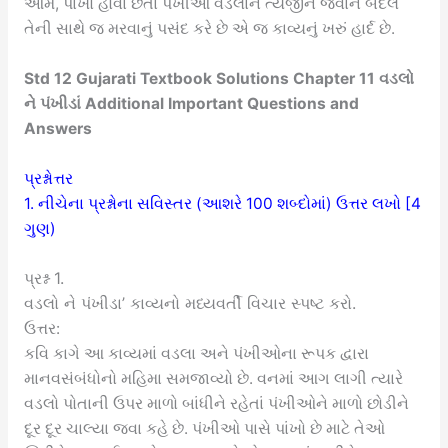
આમ, પાંખો હોવાં છતાં પંખીઓ વડલાને ત્યજીને જવાને બદલે
તેની સાથે જ મરવાનું પસંદ કરે છે એ જ કાવ્યનું ખરું હાર્દ છે.
Std 12 Gujarati Textbook Solutions Chapter 11 વડલો
ને પંખીડાં Additional Important Questions and
Answers
પ્રશ્નોત્તર
1. નીચેના પ્રશ્નોના સવિસ્તર (આશરે 100 શબ્દોમાં) ઉત્તર લખો [4
ગુણ)
પ્રશ્ન 1.
વડલો ને પંખીડા’ કાવ્યનો મધ્યવર્તી વિચાર સ્પષ્ટ કરો.
ઉત્તર:
કવિ કાગે આ કાવ્યમાં વડલા અને પંખીઓના રૂપક દ્વારા
માનવસંબંધોનો મહિમા સમજાવ્યો છે. વનમાં આગ લાગી ત્યારે
વડલો પોતાની ઉપર માળો બાંધીને રહેતાં પંખીઓને માળો છોડીને
દૂર દૂર ચાલ્યા જવા કહે છે. પંખીઓ પાસે પાંખો છે માટે તેઓ