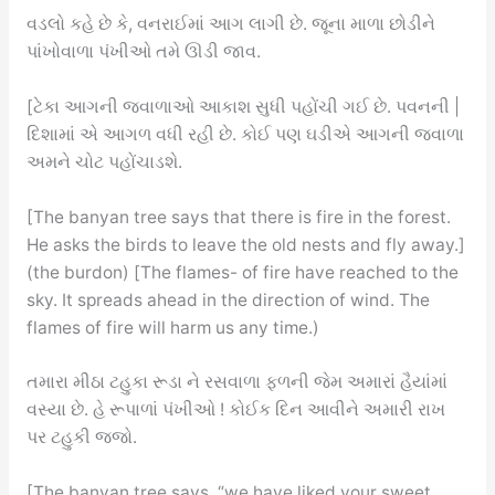
વડલો કહે છે કે, વનરાઈમાં આગ લાગી છે. જૂના માળા છોડીને
પાંખોવાળા પંખીઓ તમે ઊડી જાવ.
[ટેકા આગની જ્વાળાઓ આકાશ સુધી પહોંચી ગઈ છે. પવનની |
દિશામાં એ આગળ વધી રહી છે. કોઈ પણ ઘડીએ આગની જ્વાળા
અમને ચોટ પહોંચાડશે.
[The banyan tree says that there is fire in the forest.
He asks the birds to leave the old nests and fly away.]
(the burdon) [The flames- of fire have reached to the
sky. It spreads ahead in the direction of wind. The
flames of fire will harm us any time.)
તમારા મીઠા ટહુકા રૂડા ને રસવાળા ફળની જેમ અમારાં હૈયાંમાં
વસ્યા છે. હે રૂપાળાં પંખીઓ ! કોઈક દિન આવીને અમારી રાખ
પર ટહુકી જજો.
[The banyan tree says, “we have liked your sweet