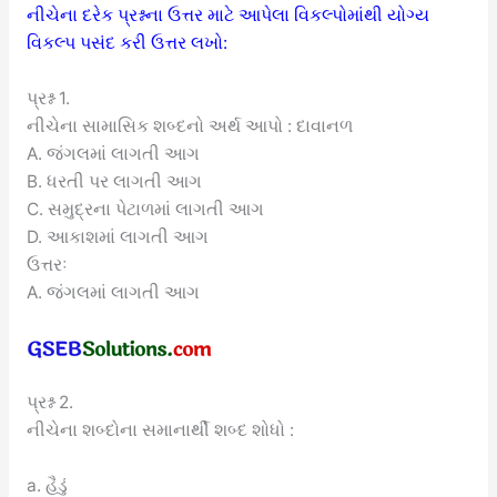
નીચેના દરેક પ્રશ્નના ઉત્તર માટે આપેલા વિકલ્પોમાંથી યોગ્ય
વિકલ્પ પસંદ કરી ઉત્તર લખો:
પ્રશ્ન 1.
નીચેના સામાસિક શબ્દનો અર્થ આપો : દાવાનળ
A. જંગલમાં લાગતી આગ
B. ધરતી પર લાગતી આગ
C. સમુદ્રના પેટાળમાં લાગતી આગ
D. આકાશમાં લાગતી આગ
ઉત્તરઃ
A. જંગલમાં લાગતી આગ
પ્રશ્ન 2.
નીચેના શબ્દોના સમાનાર્થી શબ્દ શોધો :
a. હૈડું