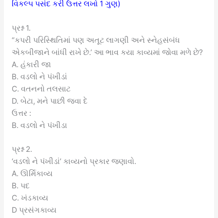
વિકલ્પ પસંદ કરી ઉત્તર લખો 1 ગુણ)
પ્રશ્ન 1.
“કપરી પરિસ્થિતિમાં પણ અતૂટ લાગણી અને સ્નેહસંબંધ
એકબીજાને બાંધી રાખે છે.’ આ ભાવ કયા કાવ્યમાં જોવા મળે છે?
A. હંકારી જા
B. વડલો ને પંખીડાં
C. વતનનો તલસાટ
D. બેટા, મને પાછી જવા દે
ઉત્તર :
B. વડલો ને પંખીડા
પ્રશ્ન 2.
‘વડલો ને પંખીડાં’ કાવ્યનો પ્રકાર જણાવો.
A. ઊર્મિકાવ્ય
B. પદ
C. ખંડકાવ્ય
D પ્રસંગકાવ્ય