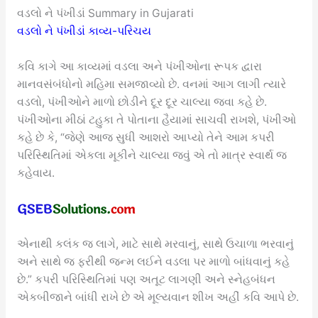
વડલો ને પંખીડાં Summary in Gujarati
વડલો ને પંખીડાં કાવ્ય-પરિચય
કવિ કાગે આ કાવ્યમાં વડલા અને પંખીઓના રૂપક દ્વારા
માનવસંબંધોનો મહિમા સમજાવ્યો છે. વનમાં આગ લાગી ત્યારે
વડલો, પંખીઓને માળો છોડીને દૂર દૂર ચાલ્યા જવા કહે છે.
પંખીઓના મીઠાં ટહુકા તે પોતાના હૈયામાં સાચવી રાખશે, પંખીઓ
કહે છે કે, “જેણે આજ સુધી આશરો આપ્યો તેને આમ કપરી
પરિસ્થિતિમાં એકલા મૂકીને ચાલ્યા જવું એ તો માત્ર સ્વાર્થ જ
કહેવાય.
એનાથી કલંક જ લાગે, માટે સાથે મરવાનું, સાથે ઉચાળા ભરવાનું
અને સાથે જ ફરીથી જન્મ લઈને વડલા પર માળો બાંધવાનું કહે
છે.” કપરી પરિસ્થિતિમાં પણ અતૂટ લાગણી અને સ્નેહબંધન
એકબીજાને બાંધી રાખે છે એ મૂલ્યવાન શીખ અહીં કવિ આપે છે.