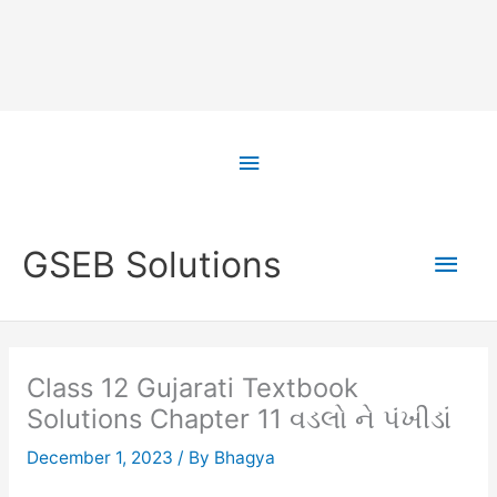
Skip
to
Above
content
Header
Main
GSEB Solutions
Men
Class 12 Gujarati Textbook
Solutions Chapter 11 વડલો ને પંખીડાં
December 1, 2023
/ By
Bhagya