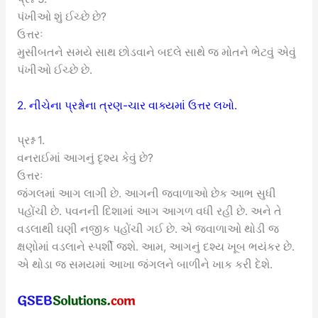
પંખીઓ શું ઈચ્છે છે?
ઉત્તરઃ
મુસીબતને સમયે સાથ છોડવાને બદલે સાથે જ મોતને ભેટવું એવું
પંખીઓ ઈચ્છે છે.
2. નીચેના પ્રશ્નોના ત્રણ-ચાર વાક્યમાં ઉત્તર લખો.
પ્રશ્ન 1.
વનરાઈમાં આગનું દૃશ્ય કેવું છે?
ઉત્તરઃ
જંગલમાં આગ લાગી છે. આગની જ્વાળાઓ છેક આભ સુધી
પહોંચી છે. પવનની દિશામાં આગ આગળ વધી રહી છે. અને તે
વડલાથી ઘણી નજીક પહોંચી ગઈ છે. એ જ્વાળાઓ થોડી જ
ક્ષણોમાં વડલાને સ્પર્શી જશે. આમ, આગનું દશ્ય ખૂબ ભયંકર છે.
એ થોડા જ સમયમાં આખા જંગલને બાળીને ખાક કરી દેશે.