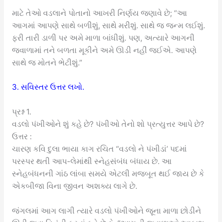
માટે તેઓ વડલાને પોતાનો આખરી નિર્ણય જણાવે છે; “આ
આગમાં આપણે સાથે બળીશું, સાથે મરીશું. સાથે જ જન્મ લઈશું.
ફરી તારી ડાળી પર અમે માળા બાંધીશું. પણ, અત્યારે આગની
જ્વાળામાં તને બળતા મૂકીને અમે ઊડી નહીં જઈએ. આપણે
સાથે જ મોતને ભેટીશું.”
3. સવિસ્તર ઉત્તર લખો.
પ્રશ્ન 1.
વડલો પંખીઓને શું કહે છે? પંખીઓ તેનો શો પ્રત્યુત્તર આપે છે?
ઉત્તર :
ચારણ કવિ દુલા ભાયા કાગ રચિત “વડલો ને પંખીડાં’ પદમાં
પરસ્પર થતી આપ-લેમાંથી સ્નેહસંબંધ બંધાય છે. આ
સ્નેહબંધનની ગાંઠ લાંબા સમયે એટલી મજબૂત થઈ જાય છે કે
એકબીજા વિના જીવન અશક્ય લાગે છે.
જંગલમાં આગ લાગી ત્યારે વડલો પંખીઓને જૂના માળા છોડીને