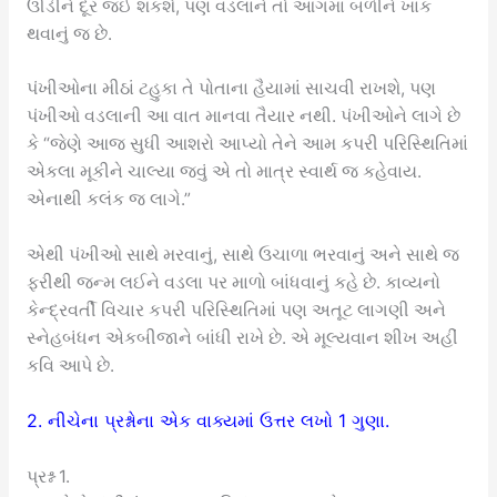
ઊડીને દૂર જઈ શકશે, પણ વડલાને તો આગમાં બળીને ખાક
થવાનું જ છે.
પંખીઓના મીઠાં ટહુકા તે પોતાના હૈયામાં સાચવી રાખશે, પણ
પંખીઓ વડલાની આ વાત માનવા તૈયાર નથી. પંખીઓને લાગે છે
કે “જેણે આજ સુધી આશરો આપ્યો તેને આમ કપરી પરિસ્થિતિમાં
એકલા મૂકીને ચાલ્યા જવું એ તો માત્ર સ્વાર્થ જ કહેવાય.
એનાથી કલંક જ લાગે.”
એથી પંખીઓ સાથે મરવાનું, સાથે ઉચાળા ભરવાનું અને સાથે જ
ફરીથી જન્મ લઈને વડલા પર માળો બાંધવાનું કહે છે. કાવ્યનો
કેન્દ્રવર્તી વિચાર કપરી પરિસ્થિતિમાં પણ અતૂટ લાગણી અને
સ્નેહબંધન એકબીજાને બાંધી રાખે છે. એ મૂલ્યવાન શીખ અહીં
કવિ આપે છે.
2. નીચેના પ્રશ્નોના એક વાક્યમાં ઉત્તર લખો 1 ગુણા.
પ્રશ્ન 1.