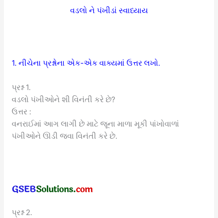
વડલો ને પંખીડાં સ્વાધ્યાય
1. નીચેના પ્રશ્નોના એક-એક વાક્યમાં ઉત્તર લખો.
પ્રશ્ન 1.
વડલો પંખીઓને શી વિનંતી કરે છે?
ઉત્તર :
વનરાઈમાં આગ લાગી છે માટે જૂના માળા મૂકી પાંખોવાળાં
પંખીઓને ઊડી જવા વિનંતી કરે છે.
પ્રશ્ન 2.