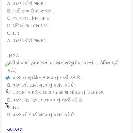
A. ઝડપી લેશે જવાળા
B. મારી રાખ ઉપર રૂપાળાં
C. આ વનમાં વિગતાળાં
D. ઢળિયાં આ દશ ઢાળાં
ઉત્તર :
A. ઝડપી લેશે જવાળા
પ્રશ્ન 7.
પંખીડાં પાંખો હોવા છતાં વડલાને તજી દેવા કરતાં … ઉક્તિ પૂર્ણ
કરો.)
A. વડલાને સુરક્ષિત રાખવાનું નક્કી કરે છે.
B. વડલાની સાથે મરવાનું પસંદ કરે છે.
C. વડલાને બદલે લીમડા પર માળો બાંધવાનું વિચારે છે.
D. વડલા પર માળા બનાવવાનું નક્કી કરે છે.
ઉત્તર :
B. વડલાની સાથે મરવાનું પસંદ કરે છે.
વ્યાકરણ