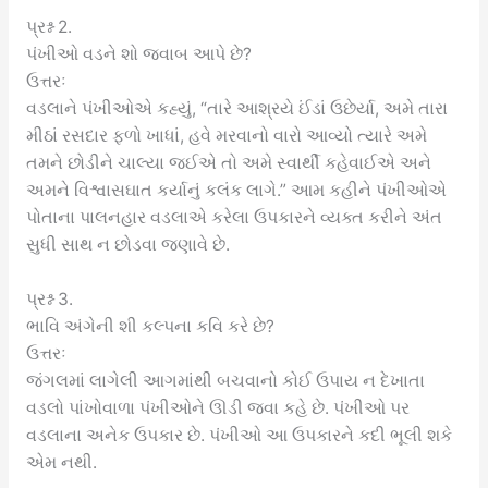
પ્રશ્ન 2.
પંખીઓ વડને શો જવાબ આપે છે?
ઉત્તરઃ
વડલાને પંખીઓએ કહ્યું, “તારે આશ્રયે ઈંડાં ઉછેર્યા, અમે તારા
મીઠાં રસદાર ફળો ખાધાં, હવે મરવાનો વારો આવ્યો ત્યારે અમે
તમને છોડીને ચાલ્યા જઈએ તો અમે સ્વાર્થી કહેવાઈએ અને
અમને વિશ્વાસઘાત કર્યાનું કલંક લાગે.” આમ કહીને પંખીઓએ
પોતાના પાલનહાર વડલાએ કરેલા ઉપકારને વ્યક્ત કરીને અંત
સુધી સાથ ન છોડવા જણાવે છે.
પ્રશ્ન 3.
ભાવિ અંગેની શી કલ્પના કવિ કરે છે?
ઉત્તરઃ
જંગલમાં લાગેલી આગમાંથી બચવાનો કોઈ ઉપાય ન દેખાતા
વડલો પાંખોવાળા પંખીઓને ઊડી જવા કહે છે. પંખીઓ પર
વડલાના અનેક ઉપકાર છે. પંખીઓ આ ઉપકારને કદી ભૂલી શકે
એમ નથી.