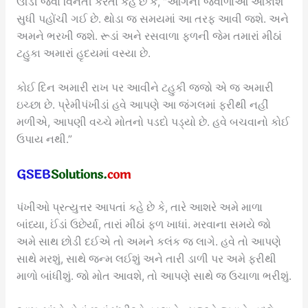
ઊડી જવા વિનંતી કરતાં કહે છે કે, “આગની જ્વાળાઓ આકાશ
સુધી પહોંચી ગઈ છે. થોડા જ સમયમાં આ તરફ આવી જશે. અને
અમને ભરખી જશે. રૂડાં અને રસવાળા ફળની જેમ તમારાં મીઠાં
ટહુકા અમારાં હૃદયમાં વસ્યા છે.
કોઈ દિન અમારી રાખ પર આવીને ટહુકી જજો એ જ અમારી
ઇચ્છા છે. પ્રેમીપંખીડાં હવે આપણે આ જંગલમાં ફરીથી નહીં
મળીએ, આપણી વચ્ચે મોતનો પડદો પડ્યો છે. હવે બચવાનો કોઈ
ઉપાય નથી.”
પંખીઓ પ્રત્યુત્તર આપતાં કહે છે કે, તારે આશરે અમે માળા
બાંધ્યા, ઈંડાં ઉછેર્યા, તારાં મીઠાં ફળ ખાધાં. મરવાના સમયે જો
અમે સાથ છોડી દઈએ તો અમને કલંક જ લાગે. હવે તો આપણે
સાથે મરશું, સાથે જન્મ લઈશું અને તારી ડાળી પર અમે ફરીથી
માળો બાંધીશું. જો મોત આવશે, તો આપણે સાથે જ ઉચાળા ભરીશું.