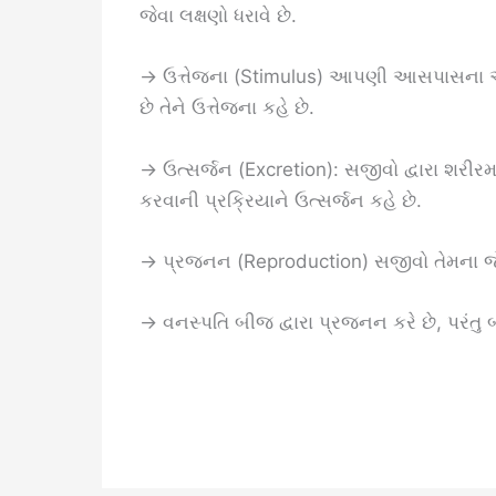
જેવા લક્ષણો ધરાવે છે.
→ ઉત્તેજના (Stimulus) આપણી આસપાસના એવ
છે તેને ઉત્તેજના કહે છે.
→ ઉત્સર્જન (Excretion): સજીવો દ્વારા શરીરમા
કરવાની પ્રક્રિયાને ઉત્સર્જન કહે છે.
→ પ્રજનન (Reproduction) સજીવો તેમના જેવો
→ વનસ્પતિ બીજ દ્વારા પ્રજનન કરે છે, પરંતુ