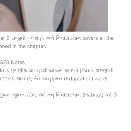
r 9 સજીવો – લક્ષણો અને નિવાસસ્થાન covers all the
oned in the chapter.
 GSEB Notes
િ કે પ્રાણીઓમાં રહેલી ચોક્કસ આદતો (ટેવ) કે લક્ષણોની
ં મદદરૂપ થાય છે, તેને અનુકૂલન (Adaptation) કહે છે.
વન જીવતાં હોય, તેને તેનું નિવાસસ્થાન (Habitat) કહે છે.