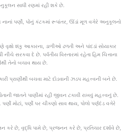
ુકૂલન સાધી રણમાં રહી શકે છે.
ં પર્ણો, પોંનું કંટકમાં રૂપાંતર, ઊંડાં મૂળ વગેરે અનુકૂલનો
રણે વૃક્ષો શંકુ આકારના, ડાળીઓ ઢળતી અને પાંદડાં સોયાકાર
ચે સરકવા દે છે. પર્વતીય વિસ્તારમાં રહેતા હિમ ચિત્તાના
ડીથી તેનો બચાવ થાય છે.
કારી પ્રાણીથી બચવા માટે દોડવાની ઝડપ મહત્ત્વની બને છે.
ની જાતને પાણીમાં રહી જીવન ટકાવી રાખવું મહત્ત્વનું છે.
્ણો મોટાં, પર્ણો પર ચીકણો સાવ થાય, પોલો પર્ણદંડ વગેરે
ે છે, વૃદ્ધિ પામે છે, પ્રજનન કરે છે, પ્રતિચાર દર્શાવે છે,