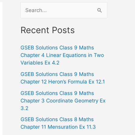
S
e
a
Recent Posts
r
GSEB Solutions Class 9 Maths
c
Chapter 4 Linear Equations in Two
h
Variables Ex 4.2
f
GSEB Solutions Class 9 Maths
o
Chapter 12 Heron’s Formula Ex 12.1
r
GSEB Solutions Class 9 Maths
:
Chapter 3 Coordinate Geometry Ex
3.2
GSEB Solutions Class 8 Maths
Chapter 11 Mensuration Ex 11.3