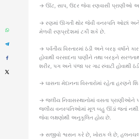
→ ઊંટ, સાપ, ઉંદર જેવા રણવાસી પ્રાણીઓ અન
→ રણમાં ઊગતી થોર જેવી વનસ્પતિ ઓછાં અને નાના
મેળવી રણપ્રદેશમાં ટકી શકે છે.
→ પર્વતીય વિસ્તારમાં ઠંડી અને બરફ વર્ષાને કા
હોવાથી વરસાદના પાણીને તથા બરફને સરળતાથી ની
શરીર, પગ અને પંજા પર ગાઢ રુંવાટી હોવાથી ઠં
→ ઘાસના મેદાનના વિસ્તારોમાં રહેતા હરણને શિ
→ જલીય નિવાસસ્થાનોમાં વસતા પ્રાણીઓને પોતા
જલીય વનસ્પતિઓમાં મૂળ બહુ ઊંડાં જતાં નથી. પર
જેવા લક્ષણોથી અનુકૂલિત હોય છે.
→ સજીવો શ્વસન કરે છે, ખોરાક લે છે, હલનચલન કર