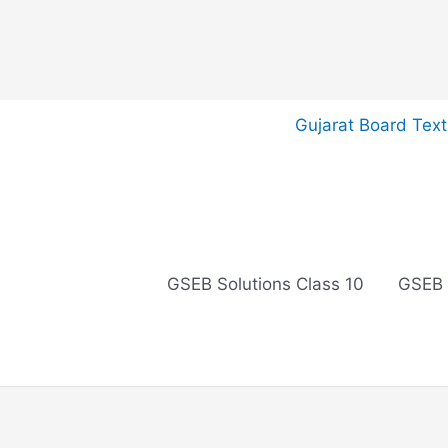
Skip
Gujarat Board Tex
to
content
GSEB Solutions Class 10
GSEB 