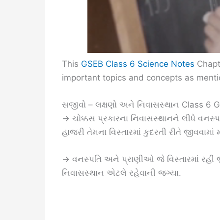
This
GSEB Class 6 Science Notes
Chapte
important topics and concepts as menti
સજીવો – લક્ષણો અને નિવાસસ્થાન Class 6
→ ચોક્કસ પ્રકારના નિવાસસ્થાનને લીધે વનસ્પત
હાજરી તેમના વિસ્તારમાં કુદરતી રીતે જીવવામા
→ વનસ્પતિ અને પ્રાણીઓ જે વિસ્તારમાં રહી જી
નિવાસસ્થાન એટલે રહેવાની જગ્યા.