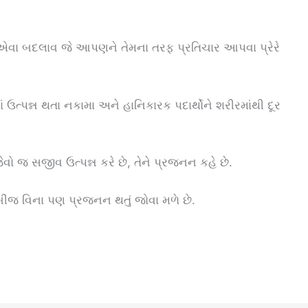
ા બદલાવ જે આપણને તેમના તરફ પ્રતિચાર આપવા પ્રેરે
ં ઉત્પન્ન થતા નકામા અને હાનિકારક પદાર્થોને શરીરમાંથી દૂર
 જ સજીવ ઉત્પન્ન કરે છે, તેને પ્રજનન કહે છે.
 બીજ વિના પણ પ્રજનન થતું જોવા મળે છે.