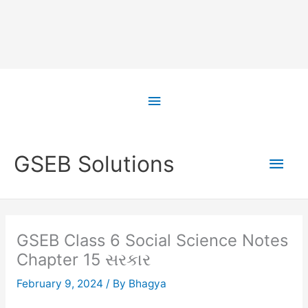
Skip
to
Above
content
Header
Main
GSEB Solutions
Men
GSEB Class 6 Social Science Notes
Chapter 15 સરકાર
February 9, 2024
/ By
Bhagya