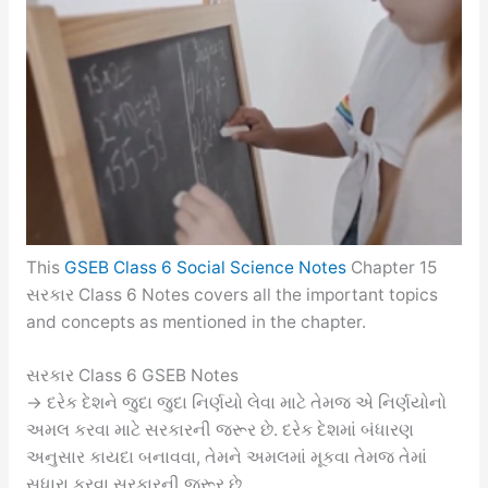
This
GSEB Class 6 Social Science Notes
Chapter 15
સરકાર Class 6 Notes covers all the important topics
and concepts as mentioned in the chapter.
સરકાર Class 6 GSEB Notes
→ દરેક દેશને જુદા જુદા નિર્ણયો લેવા માટે તેમજ એ નિર્ણયોનો
અમલ કરવા માટે સરકારની જરૂર છે. દરેક દેશમાં બંધારણ
અનુસાર કાયદા બનાવવા, તેમને અમલમાં મૂકવા તેમજ તેમાં
સુધારા કરવા સરકારની જરૂર છે.