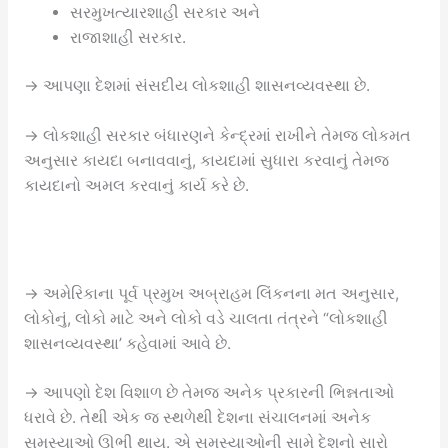
સરમુખત્યારશાહી સરકાર અને
રાજાશાહી સરકાર.
→ આપણા દેશમાં સંસદીય લોકશાહી શાસનવ્યવસ્થા છે.
→ લોકશાહી સરકાર બંધારણને કેન્દ્રમાં રાખીને તેમજ લોકમત
અનુસાર કાયદા બનાવવાનું, કાયદામાં સુધારા કરવાનું તેમજ
કાયદાનો અમલ કરવાનું કાર્ય કરે છે.
→ અમેરિકાના પૂર્વ પ્રમુખ અબ્રાહમ લિંકનના મત અનુસાર,
લોકોનું, લોકો માટે અને લોકો વડે ચાલતા તંત્રને “લોકશાહી
શાસનવ્યવસ્થા’ કહેવામાં આવે છે.
→ આપણો દેશ વિશાળ છે તેમજ અનેક પ્રકારની ભિન્નતાઓ
ધરાવે છે. તેથી એક જ સ્થળેથી દેશના સંચાલનમાં અનેક
સમસ્યાઓ ઊભી થાય. એ સમસ્યાઓની સામે દેશનો સારો