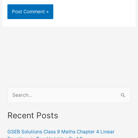
S
e
a
Recent Posts
r
c
GSEB Solutions Class 9 Maths Chapter 4 Linear