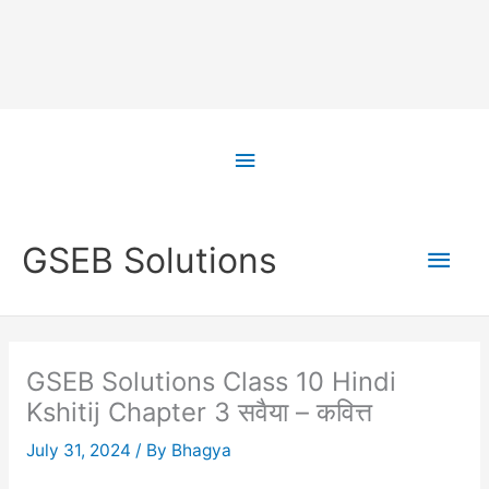
Skip
to
Above
content
Header
Main
GSEB Solutions
Men
GSEB Solutions Class 10 Hindi
Kshitij Chapter 3 सवैया – कवित्त
July 31, 2024
/ By
Bhagya