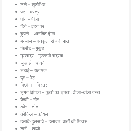
लसै – सुशोभित
पट – वस्त्र
पीत – पीला
हिये – हृदय पर
हुलसै – आनंदित होना
बनमाल – बनफूलों से बनी माला
किरीट – मुकुट
मुखचंद्र – मुखरूपी चंद्रमा
जुन्हाई – चाँदनी
सहाई – सहायक
दुम – पेड़
बिछौना – बिस्तर
सुमन झिंगला – फूलों का झबला, ढीला-ढीला वस्ल
केकी – मोर
कीर – तोता
कोकिल – कोयल
हलावै-हुलसावै – हलावत, बातों की मिठास
तारी – ताली