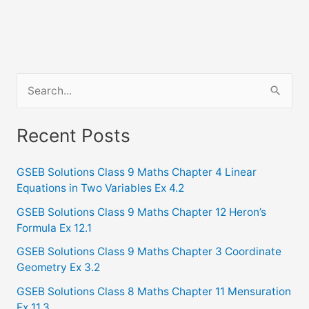
S
e
a
Recent Posts
r
c
GSEB Solutions Class 9 Maths Chapter 4 Linear
Equations in Two Variables Ex 4.2
h
f
GSEB Solutions Class 9 Maths Chapter 12 Heron’s
Formula Ex 12.1
o
GSEB Solutions Class 9 Maths Chapter 3 Coordinate
r
Geometry Ex 3.2
:
GSEB Solutions Class 8 Maths Chapter 11 Mensuration
Ex 11.3