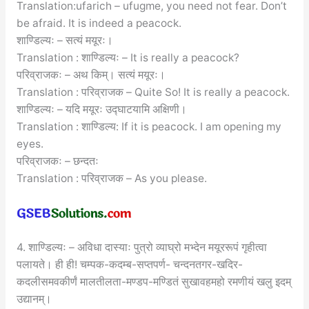
Translation:ufarich – ufugme, you need not fear. Don’t
be afraid. It is indeed a peacock.
शाण्डिल्यः – सत्यं मयूरः।
Translation : शाण्डिल्यः – It is really a peacock?
परिव्राजकः – अथ किम्। सत्यं मयूरः।
Translation : परिव्राजक – Quite So! It is really a peacock.
शाण्डिल्यः – यदि मयूरः उद्घाटयामि अक्षिणी।
Translation : शाण्डिल्य: If it is peacock. I am opening my
eyes.
परिव्राजकः – छन्दतः
Translation : परिव्राजक – As you please.
4. शाण्डिल्यः – अविधा दास्याः पुत्रो व्याघ्रो मभ्देन मयूररूपं गृहीत्वा
पलायते। ही ही! चम्पक-कदम्ब-सप्तपर्ण- चन्दनतगर-खदिर-
कदलीसमवकीर्णं मालतीलता-मण्डप-मण्डितं सुखावहमहो रमणीयं खलु इदम्
उद्यानम्।