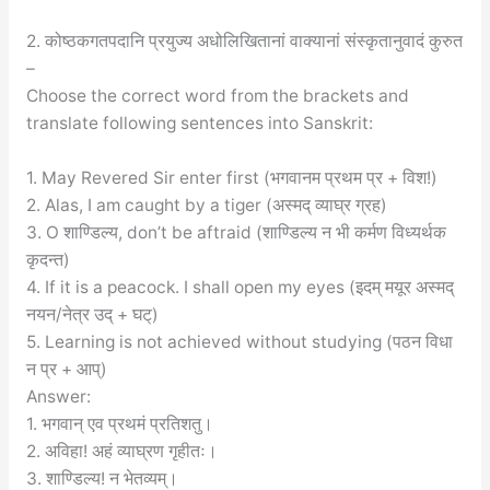
2. कोष्ठकगतपदानि प्रयुज्य अधोलिखितानां वाक्यानां संस्कृतानुवादं कुरुत
–
Choose the correct word from the brackets and
translate following sentences into Sanskrit:
1. May Revered Sir enter first (भगवानम प्रथम प्र + विश!)
2. Alas, I am caught by a tiger (अस्मद् व्याघ्र ग्रह)
3. O शाण्डिल्य, don’t be aftraid (शाण्डिल्य न भी कर्मण विध्यर्थक
कृदन्त)
4. If it is a peacock. I shall open my eyes (इदम् मयूर अस्मद्
नयन/नेत्र उद् + घट्)
5. Learning is not achieved without studying (पठन विधा
न प्र + आप्)
Answer:
1. भगवान् एव प्रथमं प्रतिशतु।
2. अविहा! अहं व्याघ्रण गृहीतः।
3. शाण्डिल्य! न भेतव्यम्।