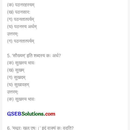
(क) पठनरहस्यम्
(ख) पठनसार:
(ग) पठनतात्पर्यम्
(घ) पठनस्य अर्थम्
उत्तरम्:
(ग) पठनतात्पर्यम्
5. ‘सौख्यम्’ इति शब्दस्य कः अर्थ?
(क) सुखस्य भावः
(ख) सुखम्
(ग) सुखदम्
(घ) सुखावहम्
उत्तरम्:
(क) सुखस्य भावः
6. ‘मथूरः खलु एषः।’ इदं वाक्यं कः वदति?