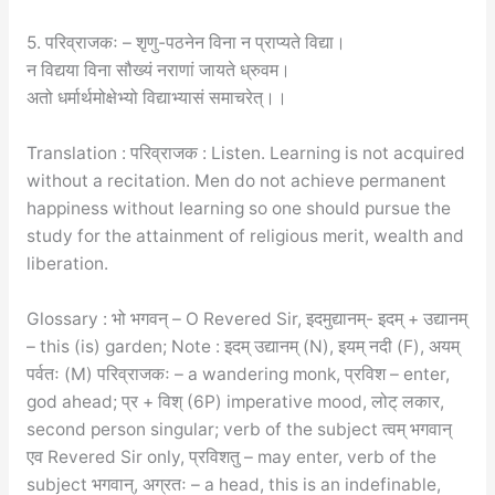
5. परिव्राजकः – शृणु-पठनेन विना न प्राप्यते विद्या।
न विद्यया विना सौख्यं नराणां जायते ध्रुवम।
अतो धर्मार्थमोक्षेभ्यो विद्याभ्यासं समाचरेत्।।
Translation : परिव्राजक : Listen. Learning is not acquired
without a recitation. Men do not achieve permanent
happiness without learning so one should pursue the
study for the attainment of religious merit, wealth and
liberation.
Glossary : भो भगवन् – O Revered Sir, इदमुद्यानम्- इदम् + उद्यानम्
– this (is) garden; Note : इदम् उद्यानम् (N), इयम् नदी (F), अयम्
पर्वतः (M) परिव्राजकः – a wandering monk, प्रविश – enter,
god ahead; प्र + विश् (6P) imperative mood, लोट् लकार,
second person singular; verb of the subject त्वम् भगवान्
एव Revered Sir only, प्रविशतु – may enter, verb of the
subject भगवान्, अग्रतः – a head, this is an indefinable,