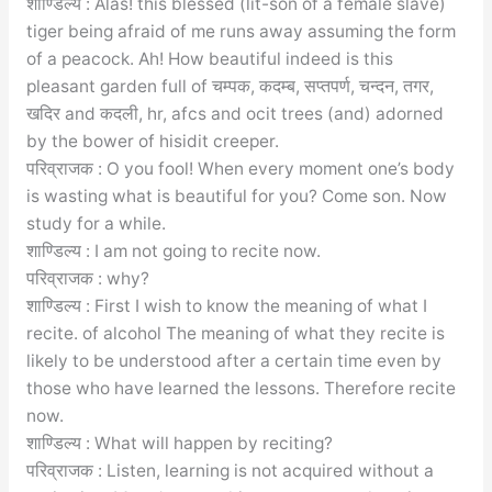
शाण्डिल्य : Alas! this blessed (lit-son of a female slave)
tiger being afraid of me runs away assuming the form
of a peacock. Ah! How beautiful indeed is this
pleasant garden full of चम्पक, कदम्ब, सप्तपर्ण, चन्दन, तगर,
खदिर and कदली, hr, afcs and ocit trees (and) adorned
by the bower of hisidit creeper.
परिव्राजक : O you fool! When every moment one’s body
is wasting what is beautiful for you? Come son. Now
study for a while.
शाण्डिल्य : I am not going to recite now.
परिव्राजक : why?
शाण्डिल्य : First I wish to know the meaning of what I
recite. of alcohol The meaning of what they recite is
likely to be understood after a certain time even by
those who have learned the lessons. Therefore recite
now.
शाण्डिल्य : What will happen by reciting?
परिव्राजक : Listen, learning is not acquired without a