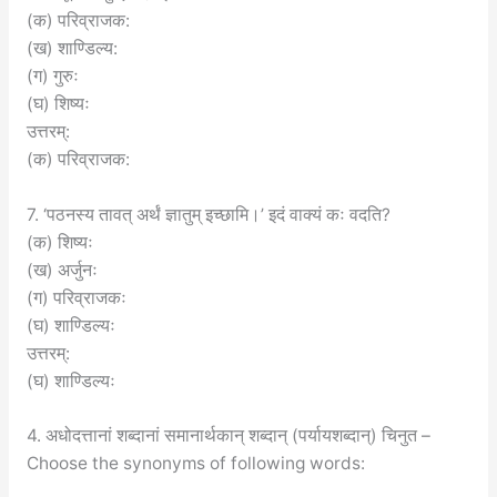
(क) परिव्राजक:
(ख) शाण्डिल्य:
(ग) गुरुः
(घ) शिष्यः
उत्तरम्:
(क) परिव्राजक:
7. ‘पठनस्य तावत् अर्थं ज्ञातुम् इच्छामि।’ इदं वाक्यं कः वदति?
(क) शिष्यः
(ख) अर्जुनः
(ग) परिव्राजकः
(घ) शाण्डिल्यः
उत्तरम्:
(घ) शाण्डिल्यः
4. अधोदत्तानां शब्दानां समानार्थकान् शब्दान् (पर्यायशब्दान्) चिनुत –
Choose the synonyms of following words: