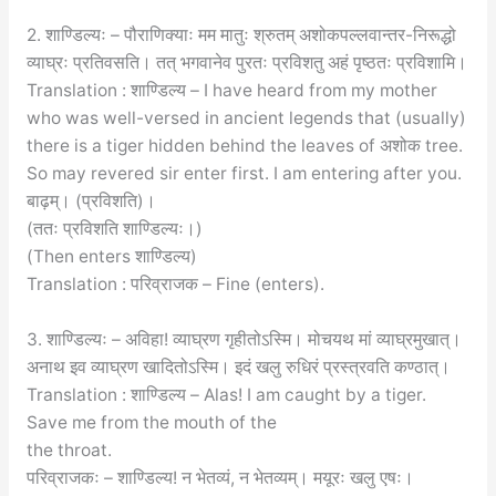
2. शाण्डिल्यः – पौराणिक्याः मम मातुः श्रुतम् अशोकपल्लवान्तर-निरूद्धो
व्याघ्रः प्रतिवसति। तत् भगवानेव पुरतः प्रविशतु अहं पृष्ठतः प्रविशामि।
Translation : शाण्डिल्य – I have heard from my mother
who was well-versed in ancient legends that (usually)
there is a tiger hidden behind the leaves of अशोक tree.
So may revered sir enter first. I am entering after you.
बाढ़म्। (प्रविशति)।
(ततः प्रविशति शाण्डिल्यः।)
(Then enters शाण्डिल्य)
Translation : परिव्राजक – Fine (enters).
3. शाण्डिल्यः – अविहा! व्याघ्रण गृहीतोऽस्मि। मोचयथ मां व्याघ्रमुखात्।
अनाथ इव व्याघ्रण खादितोऽस्मि। इदं खलु रुधिरं प्रस्त्रवति कण्ठात्।
Translation : शाण्डिल्य – Alas! I am caught by a tiger.
Save me from the mouth of the
the throat.
परिव्राजकः – शाण्डिल्य! न भेतव्यं, न भेतव्यम्। मयूरः खलु एषः।