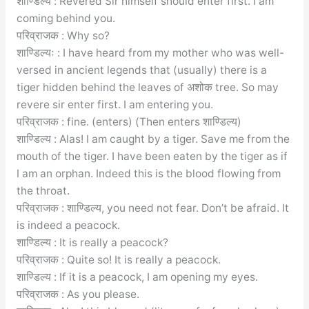
शाण्डिल्य : Revered Sir himself should enter first. I am
coming behind you.
परिव्राजक : Why so?
शाण्डिल्यः : I have heard from my mother who was well-
versed in ancient legends that (usually) there is a
tiger hidden behind the leaves of अशोक tree. So may
revere sir enter first. I am entering you.
परिव्राजक : fine. (enters) (Then enters शाण्डिल्य)
शाण्डिल्य : Alas! I am caught by a tiger. Save me from the
mouth of the tiger. I have been eaten by the tiger as if
I am an orphan. Indeed this is the blood flowing from
the throat.
परिव्राजक : शाण्डिल्य, you need not fear. Don’t be afraid. It
is indeed a peacock.
शाण्डिल्य : It is really a peacock?
परिव्राजक : Quite so! It is really a peacock.
शाण्डिल्य : If it is a peacock, I am opening my eyes.
परिव्राजक : As you please.