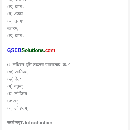
(ख) कायः
(ग) अडंघ
(घ) तनयः
उत्तरम्:
(ख) कायः
6. ‘रुधिरम्’ इति शब्दस्य पर्यायशब्द: कः?
(क) आमिषम्
(ख) रेतः
(ग) यकृत्
(घ) लोहितम्
उत्तरम्:
(घ) लोहितम्
सत्यं मयूरः Introduction