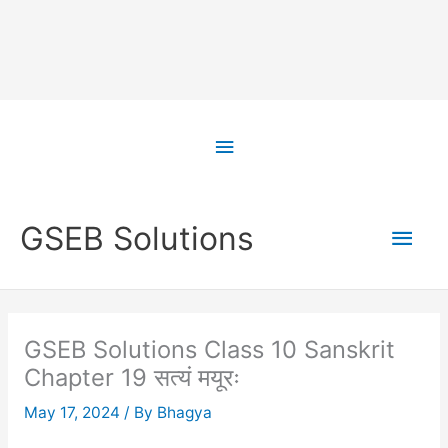
Skip
to
Above
content
Header
Main
GSEB Solutions
Men
GSEB Solutions Class 10 Sanskrit
Chapter 19 सत्यं मयूरः
May 17, 2024
/ By
Bhagya