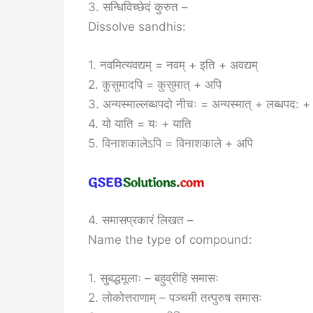
3. सन्धिविच्छेदं कुरुत –
Dissolve sandhis:
1. नवमित्यवद्यम् = नवम् + इति + अवद्यम्
2. कुसुमादपि = कुसुमात् + अपि
3. अन्यस्माल्लब्धपदो नीचः = अन्यस्मात् + लब्धपद: +
4. यो याति = यः + याति
5. विनाशकालेऽपि = विनाशकाले + अपि
4. समासप्रकारं लिखत –
Name the type of compound:
1. सुबद्धमूलाः – बहुव्रीहि समासः
2. लोकोत्तराणाम् – पञ्चमी तत्पुरुष समासः