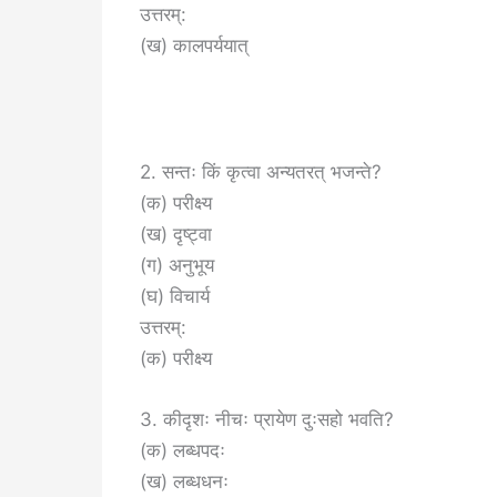
उत्तरम्:
(ख) कालपर्ययात्
2. सन्तः किं कृत्वा अन्यतरत् भजन्ते?
(क) परीक्ष्य
(ख) दृष्ट्वा
(ग) अनुभूय
(घ) विचार्य
उत्तरम्:
(क) परीक्ष्य
3. कीदृशः नीचः प्रायेण दुःसहो भवति?
(क) लब्धपदः
(ख) लब्धधनः