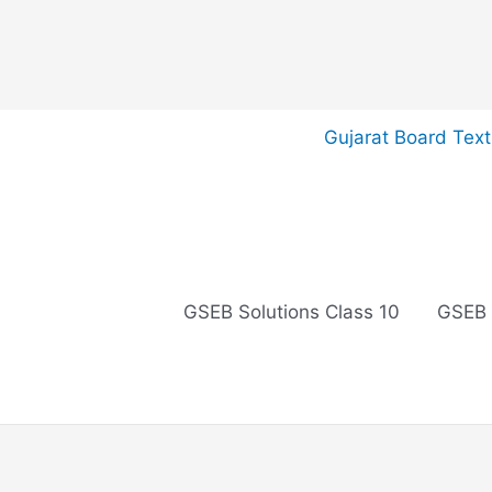
Skip
Gujarat Board Tex
to
content
GSEB Solutions Class 10
GSEB 