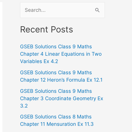
S
e
a
Recent Posts
r
GSEB Solutions Class 9 Maths
c
Chapter 4 Linear Equations in Two
h
Variables Ex 4.2
f
GSEB Solutions Class 9 Maths
o
Chapter 12 Heron’s Formula Ex 12.1
r
GSEB Solutions Class 9 Maths
:
Chapter 3 Coordinate Geometry Ex
3.2
GSEB Solutions Class 8 Maths
Chapter 11 Mensuration Ex 11.3