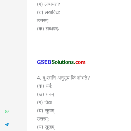
(ग) लब्धयशाः
(घ) लब्धविद्यः
उत्तरम्:
(क) लब्धपदः
4. दुःखानि अनुभूय किं शोभते?
(क) धर्म:
(ख) धनम्
(ग) विद्या
(घ) सुखम्
उत्तरम्:
(घ) सुखम्