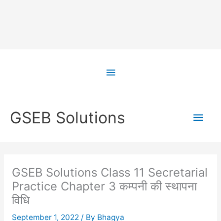
Skip
to
Above
content
Header
Main
GSEB Solutions
Men
GSEB Solutions Class 11 Secretarial
Practice Chapter 3 कम्पनी की स्थापना
विधि
September 1, 2022
/ By
Bhagya