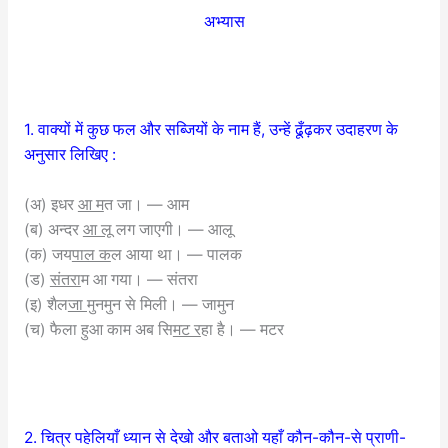
अभ्यास
1. वाक्यों में कुछ फल और सब्जियों के नाम हैं, उन्हें ढूँढ़कर उदाहरण के
अनुसार लिखिए :
(अ) इधर
आ म
त जा। — आम
(ब) अन्दर
आ लू
लग जाएगी। — आलू
(क) जय
पाल क
ल आया था। — पालक
(ड)
संतरा
म आ गया। — संतरा
(इ) शैल
जा मु
नमुन से मिली। — जामुन
(च) फैला हुआ काम अब सि
मट र
हा है। — मटर
2. चित्र पहेलियाँ ध्यान से देखो और बताओ यहाँ कौन-कौन-से प्राणी-