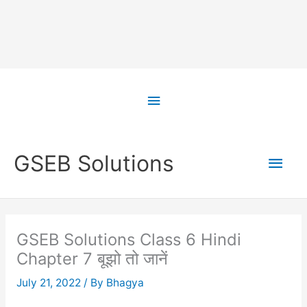
Skip
to
Above
content
Header
Main
GSEB Solutions
Men
GSEB Solutions Class 6 Hindi
Chapter 7 बूझो तो जानें
July 21, 2022
/ By
Bhagya