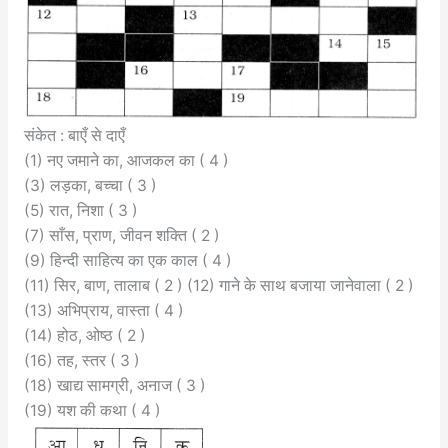
संकेत : बाएँ से दाएँ
(1) नए जमाने का, आजकल का ( 4 )
(3) लड़का, बच्चा ( 3 )
(5) रात, निशा ( 3 )
(7) साँस, प्राण, जीवन शक्ति ( 2 )
(9) हिन्दी साहित्य का एक काल ( 4 )
(11) सिर, बाण, तालाब ( 2 ) (12) गाने के साथ बजाया जानेवाला ( 2 )
(13) अभिप्राय, वास्ता ( 4 )
(14) होठ, ओष्ठ ( 2 )
(16) तह, स्तर ( 3 )
(18) खाद्य सामग्री, अनाज ( 3 )
(19) यश की कथा ( 4 )