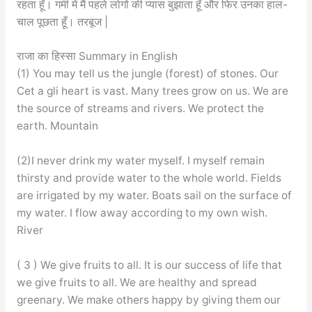
रहता हूँ। गर्मी में मैं पहले लोगों की प्यास बुझाता हूँ और फिर उनका हाल-
चाल पूछता हूँ। तरबूज |
राजा का हिस्सा Summary in English
(1) You may tell us the jungle (forest) of stones. Our
Cet a gli heart is vast. Many trees grow on us. We are
the source of streams and rivers. We protect the
earth. Mountain
(2)I never drink my water myself. I myself remain
thirsty and provide water to the whole world. Fields
are irrigated by my water. Boats sail on the surface of
my water. I flow away according to my own wish.
River
( 3 ) We give fruits to all. It is our success of life that
we give fruits to all. We are healthy and spread
greenary. We make others happy by giving them our