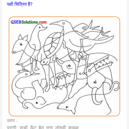
पक्षी चित्रित हैं?
उत्तर :
प्राणी : हाथी, ऊँट, बैल, मगर, लोमड़ी, कछुआ