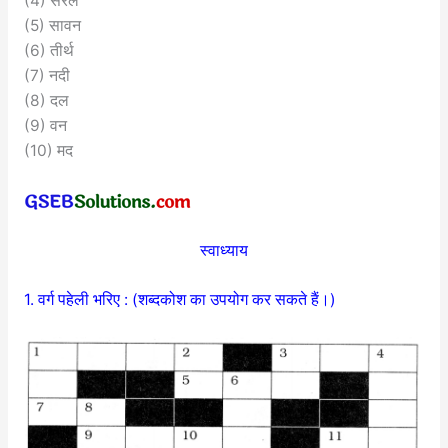
(4) सरल
(5) सावन
(6) तीर्थ
(7) नदी
(8) दल
(9) वन
(10) मद
स्वाध्याय
1. वर्ग पहेली भरिए : (शब्दकोश का उपयोग कर सकते हैं।)