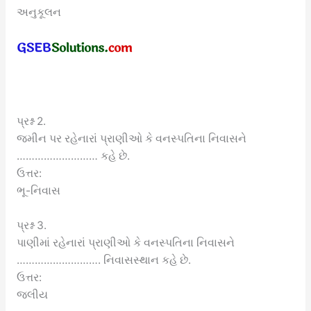
અનુકૂલન
પ્રશ્ન 2.
જમીન પર રહેનારાં પ્રાણીઓ કે વનસ્પતિના નિવાસને
……………………… કહે છે.
ઉત્તર:
ભૂ-નિવાસ
પ્રશ્ન 3.
પાણીમાં રહેનારાં પ્રાણીઓ કે વનસ્પતિના નિવાસને
………………………. નિવાસસ્થાન કહે છે.
ઉત્તર:
જલીય