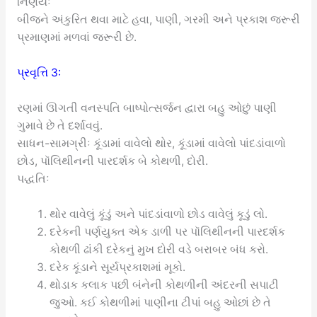
નિર્ણયઃ
બીજને અંકુરિત થવા માટે હવા, પાણી, ગરમી અને પ્રકાશ જરૂરી
પ્રમાણમાં મળવાં જરૂરી છે.
પ્રવૃત્તિ 3:
રણમાં ઊગતી વનસ્પતિ બાષ્પોત્સર્જન દ્વારા બહુ ઓછું પાણી
ગુમાવે છે તે દર્શાવવું.
સાધન-સામગ્રીઃ કૂંડામાં વાવેલો થોર, કૂંડામાં વાવેલો પાંદડાંવાળો
છોડ, પૉલિથીનની પારદર્શક બે કોથળી, દોરી.
પદ્ધતિઃ
થોર વાવેલું કૂંડું અને પાંદડાંવાળો છોડ વાવેલું કૂડું લો.
દરેકની પર્ણયુક્ત એક ડાળી પર પૉલિથીનની પારદર્શક
કોથળી ઢાંકી દરેકનું મુખ દોરી વડે બરાબર બંધ કરો.
દરેક કૂંડાને સૂર્યપ્રકાશમાં મૂકો.
થોડાક કલાક પછી બંનેની કોથળીની અંદરની સપાટી
જુઓ. કઈ કોથળીમાં પાણીના ટીપાં બહુ ઓછાં છે તે