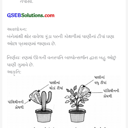
તપાસો.
અવલોકન:
બંનેમાંથી થોર વાવેલા કૂંડા પરની કોથળીમાં પાણીનાં ટીપાં ઘણા
ઓછા પ્રમાણમાં જણાય છે.
નિર્ણયઃ રણમાં ઊગતી વનસ્પતિ બાષ્પોત્સર્જન દ્વારા બહુ ઓછું
પાણી ગુમાવે છે.
આકૃતિ: