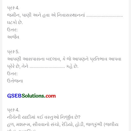
પ્રશ્ન 4.
જમીન, પાણી અને હવા એ નિવાસસ્થાનનાં ………………………..
ઘટકો છે.
ઉત્તર:
અજૈવ
પ્રશ્ન 5.
આપણી આસપાસના બદલાવ, કે જે આપણને પ્રતિભાવ આપવા
પ્રેરે છે, તેને ………………………. કહે છે.
ઉત્તર:
ઉત્તેજના
પ્રશ્ન 4.
નીચેની યાદીમાં કઈ વસ્તુઓ નિર્જીવ છે?
હળ, મશરૂમ, સીવવાનો સંચો, રેડિયો, હોડી, જળકુંભી (જલીય