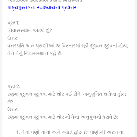
પાઠ્યપુસ્તકના સ્વાધ્યાયના પ્રશ્નોત્તર
પ્રશ્ન 1.
નિવાસસ્થાન એટલે શું?
ઉત્તરઃ
વનસ્પતિ અને પ્રાણીઓ જે વિસ્તારમાં રહી જીવન જીવતાં હોય,
તેને તેનું નિવાસસ્થાન કહે છે.
પ્રશ્ન 2.
રણમાં જીવન જીવવા માટે થોર કઈ રીતે અનુકૂલિત થયેલાં હોય
છે?
ઉત્તર:
રણમાં જીવન જીવવા માટે થોર નીચેના અનુકૂલનો ધરાવે છે:
તેનાં પર્ણો નાનાં અને ઓછાં હોય છે. પાણીની અછતના