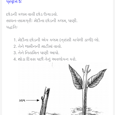
પ્રવૃત્તિ 5:
છોડની કલમ વાવી છોડ ઉગાડવો.
સાધન-સામગ્રીઃ મેંદીના છોડની કલમ, પાણી.
પદ્ધતિઃ
મેંદીના છોડની એક કલમ (ત્રાંસી કાપેલી ડાળી) લો.
તેને જમીનની માટીમાં વાવો.
તેને નિયમિત પાણી આપો.
થોડા દિવસ પછી તેનું અવલોકન કરો.