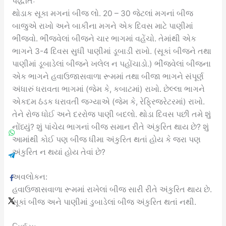
પદ્ધતિઃ
થોડાક સૂકા મગનાં બીજ લો. 20 – 30 જેટલાં મગનાં બીજ
બાજુએ રાખો અને બાકીના મગને એક દિવસ માટે પાણીમાં
ભીંજવો. ભીંજવેલાં બીજને ચાર ભાગમાં વહેંચો. તેમાંથી એક
ભાગને 3-4 દિવસ સુધી પાણીમાં ડૂબાડી રાખો. (સૂકાં બીજને તથા
પાણીમાં ડૂબાડેલાં બીજને ખલેલ ન પહોંચાડો.) ભીંજવેલાં બીજના
એક ભાગને હવાઉજાસવાળા રૂમમાં તથા બીજા ભાગને સંપૂર્ણ
અંધારું ધરાવતા ભાગમાં (જેમ કે, કબાટમાં) રાખો. છેલ્લા ભાગને
એકદમ ઠંડક ધરાવતી જગ્યાએ (જેમ કે, રેફ્રિજરેટરમાં) રાખો.
તેને રોજ ધોઈ અને દરરોજ પાણી બદલો. થોડા દિવસ પછી તમે શું
નોંધ્યું? શું પાંચેય ભાગનાં બીજ સમાન રીતે અંકુરિત થાય છે? શું
આમાંથી કોઈ પણ બીજ ધીમા અંકુરિત થતાં હોય કે જરા પણ
અંકુરિત ન થયાં હોય તેવાં છે?
અવલોકન:
હવાઉજાસવાળા રૂમમાં રાખેલાં બીજ સારી રીતે અંકુરિત થાય છે.
સૂકાં બીજ અને પાણીમાં ડુબાડેલાં બીજ અંકુરિત થતાં નથી.