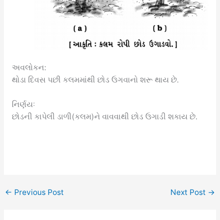
અવલોકન:
થોડા દિવસ પછી કલમમાંથી છોડ ઉગવાનો શરૂ થાય છે.
નિર્ણયઃ
છોડની કાપેલી ડાળી(કલમ)ને વાવવાથી છોડ ઉગાડી શકાય છે.
←
Previous Post
Next Post
→