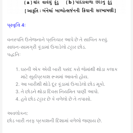
પ્રવૃત્તિ 4:
વનસ્પતિ ઉત્તેજનાને પ્રતિચાર આપે છે તે સાબિત કરવું.
સાધન-સામગ્રી કૂંડામાં ઉગાડેલો ટટ્ટાર છોડ.
પદ્ધતિઃ
ઘરની એક એવી બારી પસંદ કરો જેમાંથી થોડા કલાક
માટે સૂર્યપ્રકાશ રૂમમાં આવતો હોય.
આ બારીથી થોડે દૂર કૂંડામાં ઉગાડેલો છોડ મૂકો.
તે છોડને થોડા દિવસ નિયમિત પાણી આપો.
હવે છોડ ટટ્ટાર છે કે વળેલો છે તે તપાસો.
અવલોકન:
છોડ બારી તરફ પ્રકાશની દિશામાં વળેલો જણાય છે.