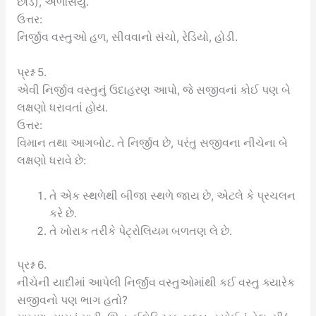
છોડ), અળસિયું.
ઉત્તર:
નિર્જીવ વસ્તુઓ હળ, સીવવાનો સંચો, રેડિયો, હોડી.
પ્રશ્ન 5.
એવી નિર્જીવ વસ્તુનું ઉદાહરણ આપો, જે સજીવનાં કોઈ પણ બે
લક્ષણો ધરાવતાં હોય.
ઉત્તર:
વિમાન તથા આગબોટ. તે નિર્જીવ છે, પરંતુ સજીવના નીચેના બે
લક્ષણો ધરાવે છે:
તે એક સ્થળેથી બીજા સ્થળે જાય છે, એટલે કે પ્રચલન
કરે છે.
તે ખોરાક તરીકે પેટ્રોલિયમ બળતણ લે છે.
પ્રશ્ન 6.
નીચેની યાદીમાં આપેલી નિર્જીવ વસ્તુઓમાંથી કઈ વસ્તુ ક્યારેક
સજીવનો પણ ભાગ હતો?