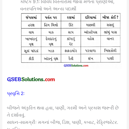
કોષ્ટક 9.1: વિવિધ વિસ્તારોમાં જોવા મળતાં પ્રાણીઓ,
વનસ્પતિઓ અને અન્ય પદાર્થો
પ્રવૃત્તિ 2:
બીજને અંકુરિત થવા હવા, પાણી, ગરમી અને પ્રકાશ જરૂરી છે
તે દર્શાવવું.
સાધન-સામગ્રીઃ મગનાં બીજ, ડિશ, પાણી, કબાટ, રેફ્રિજરેટર.