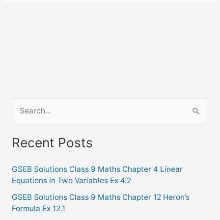
S
e
a
Recent Posts
r
c
GSEB Solutions Class 9 Maths Chapter 4 Linear
Equations in Two Variables Ex 4.2
h
f
GSEB Solutions Class 9 Maths Chapter 12 Heron’s
Formula Ex 12.1
o