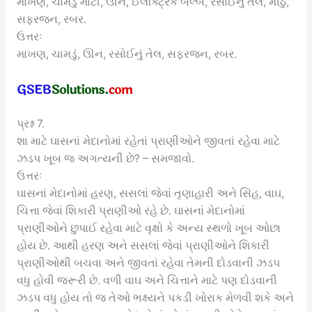
માખણ, ચામડું માટી, ઊન, ઈલેક્ટ્રિક બલ્બ, રસોઈનું તેલ, મીઠું,
સફરજન, રબર.
ઉત્તરઃ
માખણ, ચામડું, ઊન, રસોઈનું તેલ, સફરજન, રબર.
પ્રશ્ન 7.
શા માટે ઘાસનાં મેદાનોમાં રહેતાં પ્રાણીઓને જીવતાં રહેવા માટે
ઝડપ ખૂબ જ અગત્યની છે? – સમજાવો.
ઉત્તરઃ
ઘાસનાં મેદાનોમાં હરણ, સસલાં જેવાં તૃણાહારી અને સિંહ, વાઘ,
ચિત્તા જેવાં શિકારી પ્રાણીઓ રહે છે. ઘાસનાં મેદાનોમાં
પ્રાણીઓને છુપાઈ રહેવા માટે વૃક્ષો કે અન્ય સ્થળો ખૂબ ઓછા
હોય છે. આથી હરણ અને સસલાં જેવાં પ્રાણીઓને શિકારી
પ્રાણીઓથી બચવા અને જીવતાં રહેવા તેમની દોડવાની ઝડપ
વધુ હોવી જરૂરી છે. વળી વાઘ અને ચિત્તાને માટે પણ દોડવાની
ઝડપ વધુ હોય તો જ તેઓ ભક્ષ્યને પકડી ખોરાક મેળવી શકે અને