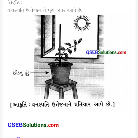
નિર્ણયઃ
વનસ્પતિ ઉત્તેજનાને પ્રતિચાર આપે છે.