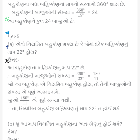
બહુકોણના બધા બહિષ્કોણનાં માપનો સરવાળો 360° થાય છે.
∘
360
∴ બહુકોણની બાજુઓની સંખ્યા =
= 24
∘
15
આ બહુકોણને કુલ 24 બાજુઓ છે.
પ્રશ્ન 5.
(a) એવો નિયમિત બહુકોણ શક્ય છે કે જેમાં દરેક બહિષ્કોણનું
માપ 22° હોય?
ઉત્તરઃ
આ બહુકોણના બહિષ્કોણનું માપ 22° છે.
∘
360
180
∴ બહુકોણની બાજુઓની સંખ્યા =
=
∘
11
22
જો આ બહુકોણ એ નિયમિત બહુકોણ હોય, તો તેની બાજુઓની
સંખ્યા એ પૂર્ણ અંકમાં મળે.
∘
180
જુઓ
એ પૂર્ણ સંખ્યા નથી.
11
∴ ના, નિયમિત બહુકોણ બહિષ્કોણનું માપ 22° ન હોઈ શકે.
(b) શું આ માપ નિયમિત બહુકોણના અંતઃકોણનું હોઈ શકે?
કેમ?
ઉત્તરઃ