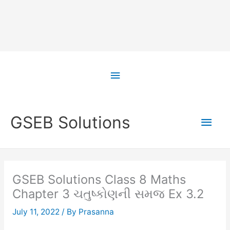
Skip
to
Above
content
Header
Main
GSEB Solutions
Men
GSEB Solutions Class 8 Maths
Chapter 3 ચતુષ્કોણની સમજ Ex 3.2
July 11, 2022
/ By
Prasanna