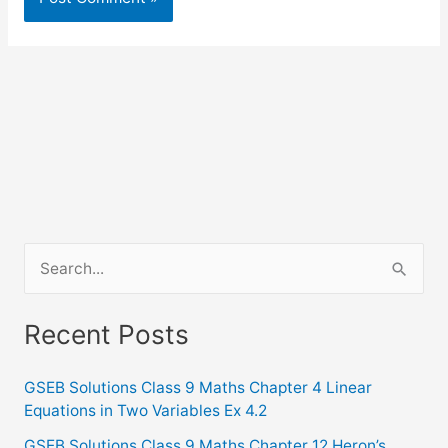
S
e
a
Recent Posts
r
c
GSEB Solutions Class 9 Maths Chapter 4 Linear
Equations in Two Variables Ex 4.2
h
f
GSEB Solutions Class 9 Maths Chapter 12 Heron’s