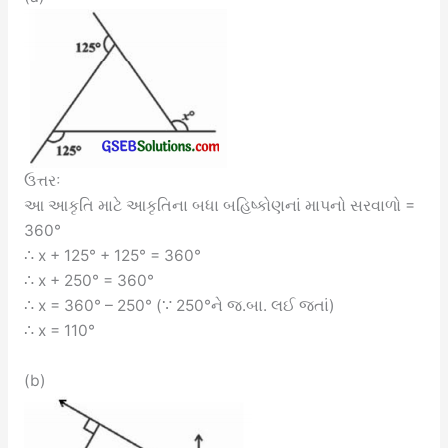
ઉત્તરઃ
આ આકૃતિ માટે આકૃતિના બધા બહિષ્કોણનાં માપનો સરવાળો =
360°
∴ x + 125° + 125° = 360°
∴ x + 250° = 360°
∴ x = 360° – 250° (∵ 250°ને જ.બા. લઈ જતાં)
∴ x = 110°
(b)