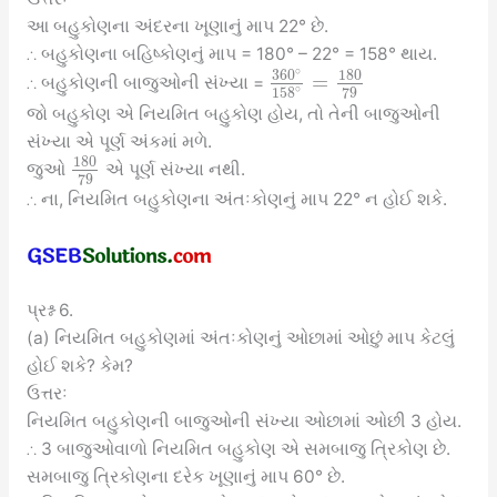
આ બહુકોણના અંદરના ખૂણાનું માપ 22° છે.
∴ બહુકોણના બહિષ્કોણનું માપ = 180° – 22° = 158° થાય.
∘
360
180
=
∴ બહુકોણની બાજુઓની સંખ્યા =
∘
79
158
જો બહુકોણ એ નિયમિત બહુકોણ હોય, તો તેની બાજુઓની
સંખ્યા એ પૂર્ણ અંકમાં મળે.
180
જુઓ
એ પૂર્ણ સંખ્યા નથી.
79
∴ ના, નિયમિત બહુકોણના અંતઃકોણનું માપ 22° ન હોઈ શકે.
પ્રશ્ન 6.
(a) નિયમિત બહુકોણમાં અંતઃકોણનું ઓછામાં ઓછું માપ કેટલું
હોઈ શકે? કેમ?
ઉત્તરઃ
નિયમિત બહુકોણની બાજુઓની સંખ્યા ઓછામાં ઓછી 3 હોય.
∴ 3 બાજુઓવાળો નિયમિત બહુકોણ એ સમબાજુ ત્રિકોણ છે.
સમબાજુ ત્રિકોણના દરેક ખૂણાનું માપ 60° છે.