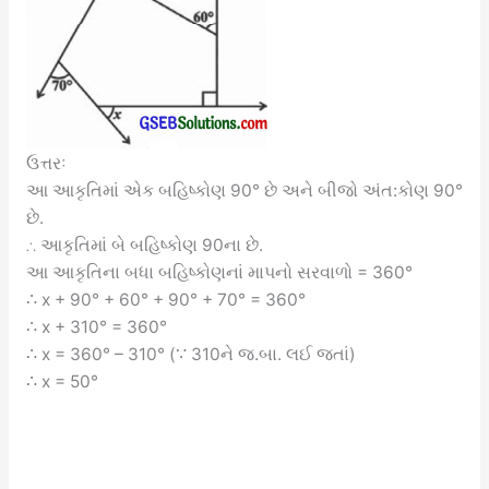
ઉત્તરઃ
આ આકૃતિમાં એક બહિષ્કોણ 90° છે અને બીજો અંત:કોણ 90°
છે.
∴ આકૃતિમાં બે બહિષ્કોણ 90ના છે.
આ આકૃતિના બધા બહિષ્કોણનાં માપનો સરવાળો = 360°
∴ x + 90° + 60° + 90° + 70° = 360°
∴ x + 310° = 360°
∴ x = 360° – 310° (∵ 310ને જ.બા. લઈ જતાં)
∴ x = 50°