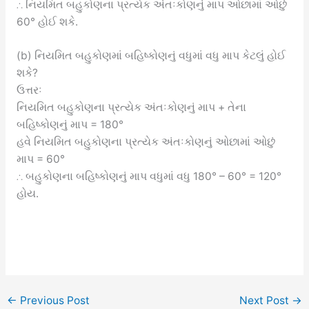
∴ નિયમિત બહુકોણના પ્રત્યેક અંતઃકોણનું માપ ઓછામાં ઓછું
60° હોઈ શકે.
(b) નિયમિત બહુકોણમાં બહિષ્કોણનું વધુમાં વધુ માપ કેટલું હોઈ
શકે?
ઉત્તરઃ
નિયમિત બહુકોણના પ્રત્યેક અંતઃકોણનું માપ + તેના
બહિષ્કોણનું માપ = 180°
હવે નિયમિત બહુકોણના પ્રત્યેક અંતઃકોણનું ઓછામાં ઓછું
માપ = 60°
∴ બહુકોણના બહિષ્કોણનું માપ વધુમાં વધુ 180° – 60° = 120°
હોય.
←
Previous Post
Next Post
→