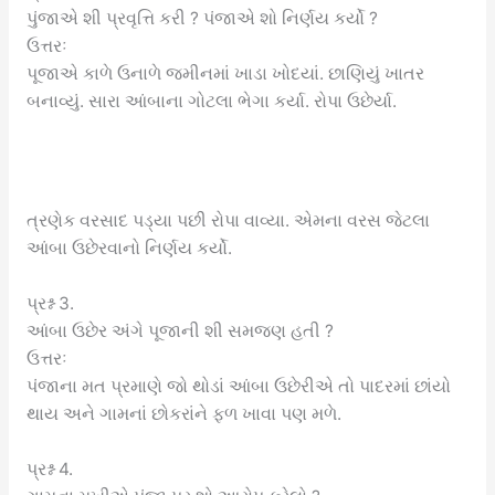
પુંજાએ શી પ્રવૃત્તિ કરી ? પંજાએ શો નિર્ણય કર્યો ?
ઉત્તરઃ
પૂજાએ કાળે ઉનાળે જમીનમાં ખાડા ખોદયાં. છાણિયું ખાતર
બનાવ્યું. સારા આંબાના ગોટલા ભેગા કર્યા. રોપા ઉછેર્યા.
ત્રણેક વરસાદ પડ્યા પછી રોપા વાવ્યા. એમના વરસ જેટલા
આંબા ઉછેરવાનો નિર્ણય કર્યો.
પ્રશ્ન 3.
આંબા ઉછેર અંગે પૂજાની શી સમજણ હતી ?
ઉત્તરઃ
પંજાના મત પ્રમાણે જો થોડાં આંબા ઉછેરીએ તો પાદરમાં છાંયો
થાય અને ગામનાં છોકરાંને ફળ ખાવા પણ મળે.
પ્રશ્ન 4.