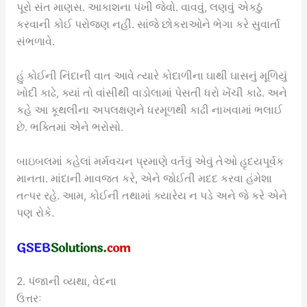
પૂરો સંત માણસ. આકાશના પંખી જેવો. વાવવું, લણવું એકઠું
કરવાની કોઈ પરોજણ નહીં. સાંજે છોકરાઓને ભેગા કરે સુવાર્તા
સંભળાવે.
હું કોઈની નિંદાની વાત આવે ત્યારે કોદાળીના ઘાથી ઘાસનું મૂળિયું
ખોદી કાઢે, ક્યાં તો વાંસીથી વાડોલામાં પેસતી ધરો ખેંચી કાઢે. અને
કહે આ કૂથલીના અપલક્ષણને ધરમૂળથી કાઢી નાખવામાં ભલાઈ
છે. ભક્તિમાં એને ભરોસો.
બાઇબલમાં કહેલાં મર્મવચન પ્રમાણે વર્તવું એવું તેઓ હૃદયપૂર્વક
માનતા. માંદાની માવજત કરે, એને જોઈતી મદદ કરવા હંમેશા
તત્પર રહે. આમ, કોઈની તથામાં ક્યારેય ન પડે અને જે કરે એને
પણ રોકે.
2. પંજાની વ્યથા, વેદના
ઉત્તરઃ