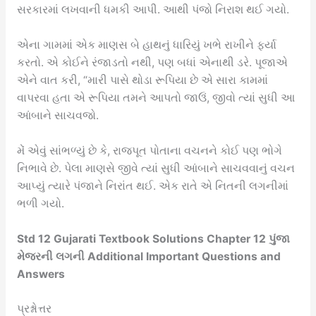
સરકારમાં લખવાની ધમકી આપી. આથી પંજો નિરાશ થઈ ગયો.
એના ગામમાં એક માણસ બે હાથનું ધારિયું ખભે રાખીને ફર્યા
કરતો. એ કોઈને રંજાડતો નથી, પણ બધાં એનાથી ડરે. પૂજાએ
એને વાત કરી, “મારી પાસે થોડા રૂપિયા છે એ સારા કામમાં
વાપરવા હતા એ રૂપિયા તમને આપતો જાઉં, જીવો ત્યાં સુધી આ
આંબાને સાચવજો.
મેં એવું સાંભળ્યું છે કે, રાજપૂત પોતાના વચનને કોઈ પણ ભોગે
નિભાવે છે. પેલા માણસે જીવે ત્યાં સુધી આંબાને સાચવવાનું વચન
આપ્યું ત્યારે પંજાને નિરાંત થઈ. એક રાતે એ નિતની લગનીમાં
ભળી ગયો.
Std 12 Gujarati Textbook Solutions Chapter 12 પુંજા
મેજરની લગની Additional Important Questions and
Answers
પ્રશ્નોત્તર