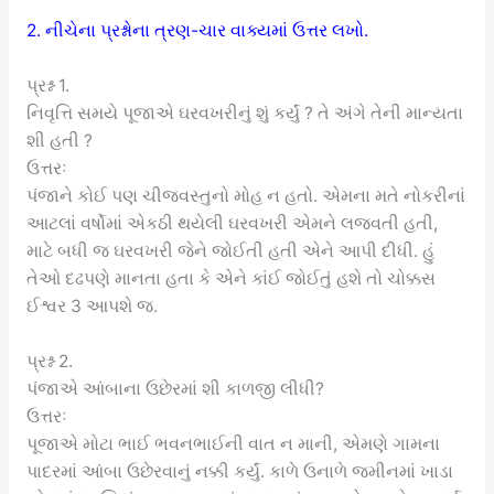
2. નીચેના પ્રશ્નોના ત્રણ-ચાર વાક્યમાં ઉત્તર લખો.
પ્રશ્ન 1.
નિવૃત્તિ સમયે પૂજાએ ઘરવખરીનું શું કર્યું ? તે અંગે તેની માન્યતા
શી હતી ?
ઉત્તરઃ
પંજાને કોઈ પણ ચીજવસ્તુનો મોહ ન હતો. એમના મતે નોકરીનાં
આટલાં વર્ષોમાં એકઠી થયેલી ઘરવખરી એમને લજવતી હતી,
માટે બધી જ ઘરવખરી જેને જોઈતી હતી એને આપી દીધી. હું
તેઓ દઢપણે માનતા હતા કે એને કાંઈ જોઈતું હશે તો ચોક્કસ
ઈશ્વર 3 આપશે જ.
પ્રશ્ન 2.
પંજાએ આંબાના ઉછેરમાં શી કાળજી લીધી?
ઉત્તરઃ
પૂજાએ મોટા ભાઈ ભવનભાઈની વાત ન માની, એમણે ગામના
પાદરમાં આંબા ઉછેરવાનું નક્કી કર્યું. કાળે ઉનાળે જમીનમાં ખાડા