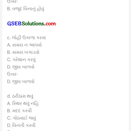
ઉત્તરઃ
B. વજૂદ વિનાનું હોવું
c. લોહી ઉકાળા કરવા
A. સમય ન આપવો
B. સમય બગાડવો
C. પરેશાન કરવું
D. જીવ બાળવો
ઉત્તરઃ
D. જીવ બાળવો
d. ઠરીઠામ થવું
A. સ્થિર થવું નહિ
B. મદદ કરવી
C. ગોઠવાઈ જવું
D. વિનંતી કરવી