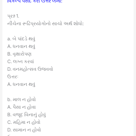
વિકલ્પ પસંદ કરી ઉત્તર લખો:
પ્રશ્ન 1.
નીચેના રૂઢિપ્રયોગોનો સાચો અર્થ શોધો:
a. બે પાંદડે થવું
A. ધનવાન થવું
B. વૃક્ષારોપણ
C. લગ્ન કરવાં
D. વનમહોત્સવ ઉજવવો
ઉત્તરઃ
A. ધનવાન થવું
b. માલ ન હોવો
A. પૈસા ન હોવા
B. વજૂદ વિનાનું હોવું
C. મહિમા ન હોવો
D. સામાન ન હોવો