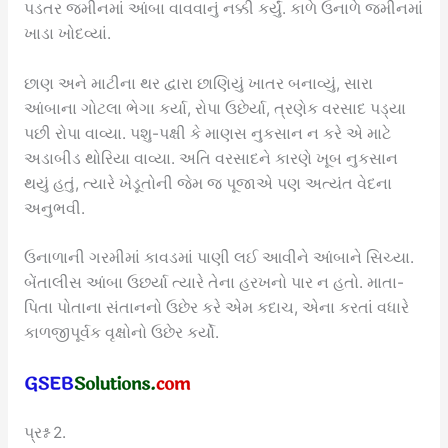
પડતર જમીનમાં આંબા વાવવાનું નક્કી કર્યું. કાળે ઉનાળે જમીનમાં
ખાડા ખોદવ્યાં.
છાણ અને માટીના થર દ્વારા છાણિયું ખાતર બનાવ્યું, સારા
આંબાના ગોટલા ભેગા કર્યા, રોપા ઉછેર્યા, ત્રણેક વરસાદ પડ્યા
પછી રોપા વાવ્યા. પશુ-પક્ષી કે માણસ નુકસાન ન કરે એ માટે
અડાબીડ થોરિયા વાવ્યા. અતિ વરસાદને કારણે ખૂબ નુકસાન
થયું હતું, ત્યારે ખેડૂતોની જેમ જ પૂજાએ પણ અત્યંત વેદના
અનુભવી.
ઉનાળાની ગરમીમાં કાવડમાં પાણી લઈ આવીને આંબાને સિચ્યા.
બેંતાલીસ આંબા ઉછર્યા ત્યારે તેના હરખનો પાર ન હતો. માતા-
પિતા પોતાના સંતાનનો ઉછેર કરે એમ કદાચ, એના કરતાં વધારે
કાળજીપૂર્વક વૃક્ષોનો ઉછેર કર્યો.
પ્રશ્ન 2.