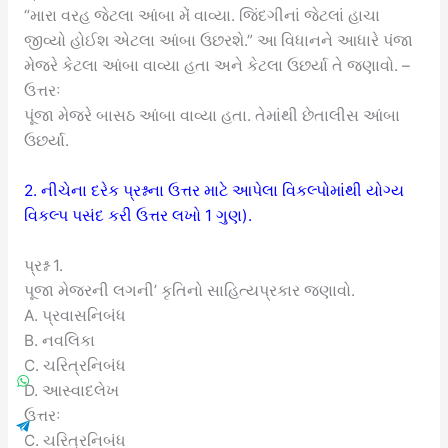
“મારા વરહ જેટલા આંબા મેં વાવ્યા. જિંદગીનાં જેટલાં હાચા
જીવ્યો હોઈશ એટલા આંબા ઉછરશે.” આ વિધાનને આધારે પંજા
મેજરે કેટલા આંબા વાવ્યા હતા અને કેટલા ઉછર્યા તે જણાવો. –
ઉત્તરઃ
પૂંજા મેજરે બાસઠ આંબા વાવ્યા હતા. તેમાંથી છેતાલીસ આંબા
ઉછર્યા.
2. નીચેના દરેક પ્રશ્નના ઉત્તર માટે આપેલા વિકલ્પોમાંથી યોગ્ય
વિકલ્પ પસંદ કરી ઉત્તર લખો 1 ગુણ).
પ્રશ્ન 1.
પૂજા મેજરની લગની’ કૃતિનો સાહિત્યપ્રકાર જણાવો.
A. પ્રવાસનિબંધ
B. નવલિકા
C. ચરિત્રનિબંધ
D. આસ્વાદલેખ
ઉત્તરઃ
C. ચરિત્રનિબંધ