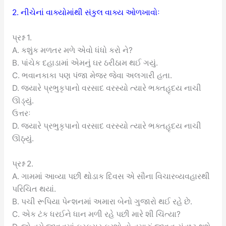
2. નીચેનાં વાક્યોમાંથી સંકુલ વાક્ય ઓળખાવોઃ
પ્રશ્ન 1.
A. કશુંક મળતર મળે એવો ધંધો કરો ને?
B. પાંચેક દહાડામાં એમનું ઘર ઠરીઠામ થઈ ગયું.
C. ભવાનકાકા પણ પંજા મેજર જેવા અલગારી હતા.
D. જ્યારે પ્રભુકૃપાનો વરસાદ વરસ્યો ત્યારે ભક્તહૃદય નાચી
ઊડ્યું.
ઉત્તરઃ
D. જ્યારે પ્રભુકૃપાનો વરસાદ વરસ્યો ત્યારે ભક્તહૃદય નાચી
ઊઠ્યું.
પ્રશ્ન 2.
A. ગામમાં આવ્યા પછી થોડાક દિવસ એ સૌના વિચારવ્યવહારથી
પરિચિત થયાં.
B. પચી રૂપિયા પેન્શનમાં અમારા બેનો ગુજારો થઈ રહે છે.
C. એક ટંક ધરઈને ધાન મળી રહે પછી મારે શી ચિંત્યા?