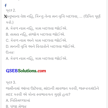
પ્રશ્ન 2.
મનુષ્યના વેશ નહિ, કિન્તુ તેના મન વૃત્તિ બદલવા, … (ઉક્તિ પૂર્ણ
કરો.)
A. કેવળ નામ નહિ, કામ બદલવા જોઈએ.
B. સમય નહિ, સંજોગ બદલવા જોઈએ.
C. કેવળ નામ અને કામ બદલવા જોઈએ.
D. મનની વૃત્તિ અને વિચારોને બદલવા જોઈએ.
ઉત્તરઃ
A. કેવળ નામ નહિ, કામ બદલવા જોઈએ.
પ્રશ્ન 3.
જમીનમાં આંબા ઉછેરવા, માંદાની માવજત કરવી, જરૂરતમંદોને
મદદ કરવી એ કોના સ્વભાવગત ગુણો હતા?
A. બિસ્મિલ્લાખાં
B. પૂંજા મેજર