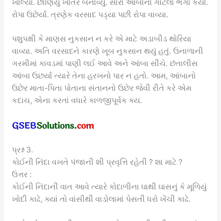
ખોલ્યાં. છાણિયું ખાતર બનાવ્યું. સારા આંબાના ગોટલા ભેગા કર્યા.
રોપા ઉછેર્યા. ત્રણેક વરસાદ પડ્યા પછી રોપા વાવ્યા.
પશુપક્ષી કે માણસ નુકસાન ન કરે એ માટે અડાબીડ થોરિયા
વાવ્યા. અતિ વરસાદને કારણે ખૂબ નુકસાન થયું હતું. ઉનાળાની
ગરમીમાં કાવડમાં પાણી લઈ આવે અને આંબા સીંચે. છંતાલીસ
આંબા ઉછર્યા ત્યારે તેના હરખનો પાર ન હતો. આમ, આંબાનો
ઉછેર માતા-પિતા પોતાના સંતાનનો ઉછેર જેવી રીતે કરે એમ
કદાચ, એના કરતાં વધારે કાળજીપૂર્વક ક્ય.
પ્રશ્ન 3.
કોઈની નિંદા વખતે પંજાની શી પ્રવૃત્તિ રહેતી ? શા માટે ?
ઉત્તર :
કોઈની નિંદાની વાત આવે ત્યારે કોદાળીના ઘાથી ઘાસનું કે મૂળિયું
ખોદી કાઢે, ક્યાં તો વાંસીથી વાડોલામાં પેસતી ધરો ખેંચી કાઢે.