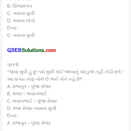
B. ઊજમબેન
C. ગામના મુખી
D. ગામના લોકો
ઉત્તરઃ
C. ગામના મુખી
પ્રશ્ન 6.
“જ્યાં સુધી હું છું ત્યાં સુધી કોઈ આંબાનું પાંદડુંએ નહીં તોડી શકે.”
આ વાક્ય કોણ બોલે છે અને કોને કહે છે?
A. રાજપૂત – પૂંજા મેજર
B. મેજર – ભવાનભાઈ
C. ભવાનભાઈ – પૂંજા મેજર
D. પંજા મેજર-ગામના મુખી
ઉત્તરઃ
A. રાજપૂત – પૂંજા મેજર