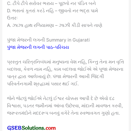
C. ટીપે ટીપે સરોવર ભરાય – પૂછતો નર પંડિત બને
D. ભસતાં કૂતરાં કરડે નહિ – જીવતો નર ભદ્રા પામે
ઉત્તરઃ
A. ઝાઝા હાથ રળિયામણા – ઝાઝી કીડી સાપને તાણે
પુંજા મેજરની લગની Summary in Gujarati
પુંજા મેજરની લગની પાઠ-પરિચય
પ્રસ્તુત ચરિત્રનિબંધમાં મનુષ્યના વેશ નહિ, કિન્તુ તેના મન વૃત્તિ
બદલવા, કેવળ નામ નહિ, કામ બદલવા જોઈએ એ પૂજા મેજરના
પાત્ર દ્વારા આલેખાયું છે. પંજા મેજરની આખી જિંદગી
પરિવર્તનગામી શ્રદ્ધામાં પસાર થઈ ગઈ.
જેને જેટલું જોઈએ તેટલું ઈશ્વર ચોક્કસ આપી દે છે એવો દઢ
વિશ્વાસ, પડતર જમીનમાં આંબા ઉછેરવા, માંદાની માવજત કરવી,
જરૂરતમંદોને મદદરૂપ બનવું વગેરે તેના સ્વભાવગત ગુણો હતા.