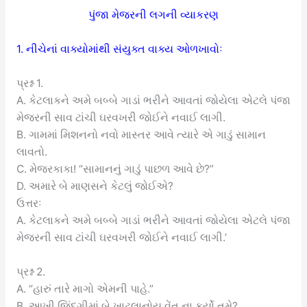
પુંજા મેજરની લગની વ્યાકરણ
1. નીચેનાં વાક્યોમાંથી સંયુક્ત વાક્ય ઓળખાવોઃ
પ્રશ્ન 1.
A. કેટલાકને અમે બબ્બે ગાડાં ભરીને આવતાં જોયેલા એટલે પંજા
મેજરની સાવ ટાંચી ઘરવખરી જોઈને નવાઈ લાગી.
B. ગામમાં મિશનનો નવો માસ્તર આવે ત્યારે એ ગાડું સામાન
લાવતો.
C. મેજરકાકા! “સામાનનું ગાડું પાછળ આવે છે?”
D. અમારે બે માણસને કેટલું જોઈએ?
ઉત્તરઃ
A. કેટલાકને અમે બબ્બે ગાડાં ભરીને આવતાં જોયેલા એટલે પંજા
મેજરની સાવ ટાંચી ઘરવખરી જોઈને નવાઈ લાગી.’
પ્રશ્ન 2.
A. “હારું તારે માગો એમની પાહે.”
B. આખી જિંદગીમાં બે ખાટલાનોય વેંત ના કર્યો તમે?