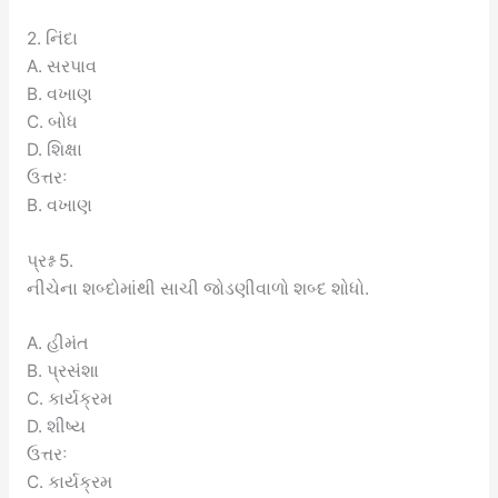
2. નિંદા
A. સરપાવ
B. વખાણ
C. બોધ
D. શિક્ષા
ઉત્તરઃ
B. વખાણ
પ્રશ્ન 5.
નીચેના શબ્દોમાંથી સાચી જોડણીવાળો શબ્દ શોધો.
A. હીમંત
B. પ્રસંશા
C. કાર્યક્રમ
D. શીષ્ય
ઉત્તરઃ
C. કાર્યક્રમ