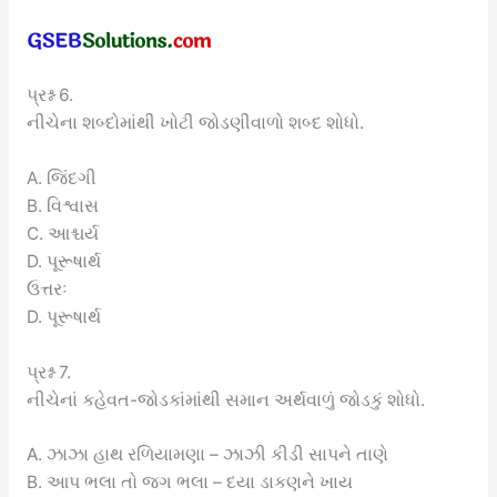
પ્રશ્ન 6.
નીચેના શબ્દોમાંથી ખોટી જોડણીવાળો શબ્દ શોધો.
A. જિંદગી
B. વિશ્વાસ
C. આશ્ચર્ય
D. પૂરૂષાર્થ
ઉત્તરઃ
D. પૂરૂષાર્થ
પ્રશ્ન 7.
નીચેનાં કહેવત-જોડકાંમાંથી સમાન અર્થવાળું જોડકું શોધો.
A. ઝાઝા હાથ રળિયામણા – ઝાઝી કીડી સાપને તાણે
B. આપ ભલા તો જગ ભલા – દયા ડાકણને ખાય