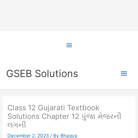
Skip
to
Above
content
Header
Main
GSEB Solutions
Men
Class 12 Gujarati Textbook
Solutions Chapter 12 પુંજા મેજરની
લગની
December 2, 2023
/ By
Bhagya