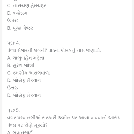
C. નારાયણ હેમચંદ્ર
D. વજેસંગ
ઉત્તરઃ
B. પૂંજા મેજર
પ્રશ્ન 4.
પંજા મેજરની લગની’ પાઠના લેખકનું નામ જણાવો.
A. લાભુબહેન મહેતા
B. સુરેશ જોશી
C. રમણીક અરાલવાળા
D. જોસેફ મૅકવાન
ઉત્તરઃ
D. જોસેફ મેકવાન
પ્રશ્ન 5.
વગર પરવાનગીએ સરકારી જમીન પર આંબા વાવવાનો આરોપ
પંજા પર કોણે મૂક્યો?
A. ભવાનભાઈ