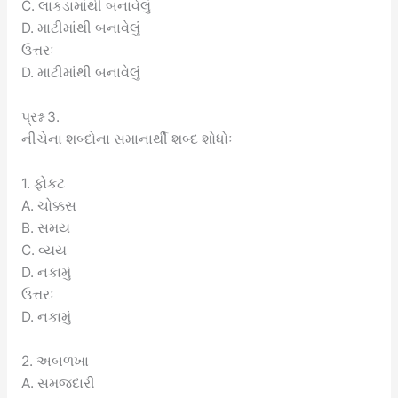
C. લાકડામાંથી બનાવેલું
D. માટીમાંથી બનાવેલું
ઉત્તરઃ
D. માટીમાંથી બનાવેલું
પ્રશ્ન 3.
નીચેના શબ્દોના સમાનાર્થી શબ્દ શોધોઃ
1. ફોકટ
A. ચોક્કસ
B. સમય
C. વ્યય
D. નકામું
ઉત્તરઃ
D. નકામું
2. અબળખા
A. સમજદારી