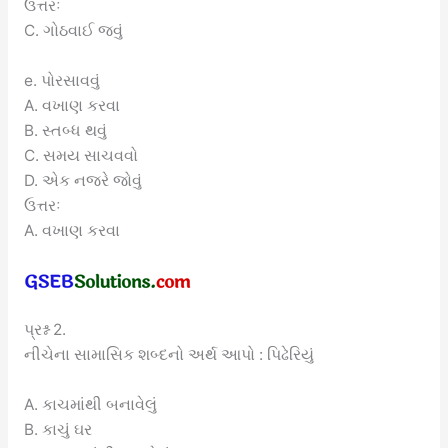
ઉત્તરઃ
C. ગોઠવાઈ જવું
e. પોરસાવવું
A. વખાણ કરવા
B. સ્તબ્ધ થવું
C. સમય સાચવવો
D. એક નજરે જોવું
ઉત્તરઃ
A. વખાણ કરવા
પ્રશ્ન 2.
નીચેના સામાસિક શબ્દનો અર્થ આપો : પિઢેરિયું
A. કાચમાંથી બનાવેલું
B. કાચું ઘર