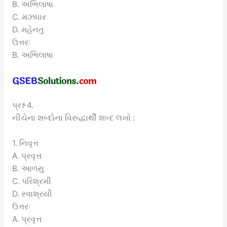
B. અભિલાષા
C. મઝધાર
D. મહેનતુ
ઉત્તરઃ
B. અભિલાષા
પ્રશ્ન 4.
નીચેના શબ્દોના વિરુદ્ધાર્થી શબ્દ લખો :
1. નિવૃત્ત
A. પ્રવૃત્ત
B. આળસુ
C. પરિશ્રમી
D. સ્વાશ્રયી
ઉત્તરઃ
A. પ્રવૃત્ત