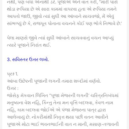
નથી, પણ બધાં એનાથી ડરે. પૂજાએ એને વાત કરી, “મારી પાસે
થોડા રૂપિયા છે એ સારા કામમાં વાપરવા હતા એ રૂપિયા તમને
આપતો જાઉં, જીવો ત્યાં સુધી આ આંબાને સાચવજો, મેં એવું
સાંભળ્યું છે કે, રાજપૂત પોતાના વચનને કોઈ પણ ભોગે નિભાવે છે.’
પેલા માણસે જીવે ત્યાં સુધી આંબાને સાચવવાનું વચન આપ્યું
ત્યારે પૂજાને નિરાંત થઈ.
3. સવિસ્તર ઉત્તર લખો.
પ્રશ્ન 1.
આંબા ઉછેરની પૂજાની લગની તમારા શબ્દોમાં વર્ણવો.
ઉત્તર :
જોસેફ મૅકવાન લિખિત “પૂજા મેજરની લગની’ ચરિત્રનિબંધમાં
મનુષ્યના વેશ નહિ, કિન્તુ તેના મન વૃત્તિ બદલવા, કેવળ નામ
નહિ, કામ બદલવા જોઈએ એ પંજા મેજરના પાત્ર દ્વારા
આલેખાયું છે. નોકરીમાંથી નિવૃત્ત થયા પછી વતન આવીને
પૂજાએ મોટા ભાઈ ભવનભાઈની વાત ન માની, મસાણ-તળાવની