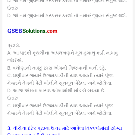
D. જો તમે જીવનમાં કરકસર કરશો તો તમારું જીવન સંતુષ્ટ થશે.
ઉત્તરઃ
D. જો તમે જીવનમાં કરકસર કરશો તો તમારું જીવન સંતુષ્ટ થશે.
પ્રશ્ન 3.
A. આ પારકી કૂથલીના અપલખણને મૂળ હંગાથું કાઢી નાખવું
જોઈએ.
B. વલોણાની તાજી છાસ એમની મિજબાની બની રહે.
C. ઘણીવાર જ્યારે ઉજમકાકીની યાદ આવતી ત્યારે પૂંજા
મેજરને તેમની પેટી ખોલીને સૂનમૂન બેઠેલાં અમે જોયેલા.
D. આજે એમના બાસઠ આંબામાંથી માંડ બે બચ્યા છે.
ઉત્તરઃ
C. ઘણીવાર જ્યારે ઉજમકાકીની યાદ આવતી ત્યારે પૂંજા
મેજરને તેમની પેટી ખોલીને સૂનમૂન બેઠેલાં અમે જોયેલા.
3. નીચેના દરેક પ્રશ્નના ઉત્તર માટે આપેલા વિકલ્પોમાંથી યોગ્ય