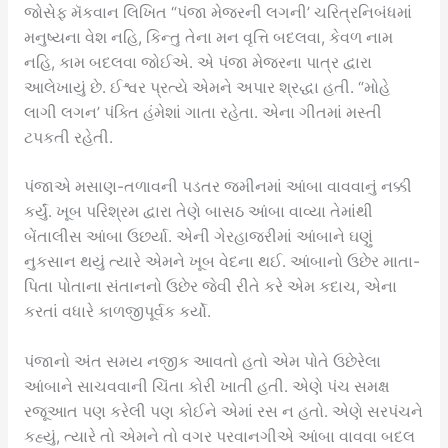
જોસેફ મૅકવાન લિખિત “પંજા મેજરની લગની’ ચરિત્રનિબંધમાં
મનુષ્યના વેશ નહિ, કિન્તુ તેના મન વૃત્તિ બદલવા, કેવળ નામ
નહિ, કામ બદલવા જોઈએ. એ પંજા મેજરના પાત્ર દ્વારા
આલેખાયું છે. ઈશ્વર પ્રત્યે એમને અપાર શ્રદ્ધા હતી. “મોહે
લાગી લગન’ પંક્તિ હંમેશાં ગાતા રહેતા. એના ગીતમાં મસ્તી
ટપકતી રહેતી.
પંજાએ મસાણ-તળાવની પડતર જમીનમાં આંબા વાવવાનું નક્કી
કર્યું. ખૂબ પરિશ્રમ દ્વારા તેણે બાસઠ આંબા વાવ્યા તેમાંથી
બેંતાલીસ આંબા ઉછર્યા. એની ગેરહાજરીમાં આંબાને ઘણું
નુકસાન થયું ત્યારે એમને ખૂબ વેદના થઈ. આંબાનો ઉછેર માતા-
પિતા પોતાના સંતાનનો ઉછેર જેવી રીતે કરે એમ કદાચ, એના
કરતાં વધારે કાળજીપૂર્વક કર્યો.
પંજાનો અંત સમય નજીક આવતો હતો એમ પોતે ઉછેરેલા
આંબાને સાચવવાની ચિંતા કોરી ખાતી હતી. એણે પંચ સમક્ષ
રજૂઆત પણ કરેલી પણ કોઈને એમાં રસ ન હતો. એણે સરપંચને
કહ્યું, ત્યારે તો એમને તો વગર પરવાનગીએ આંબા વાવવા બદલ