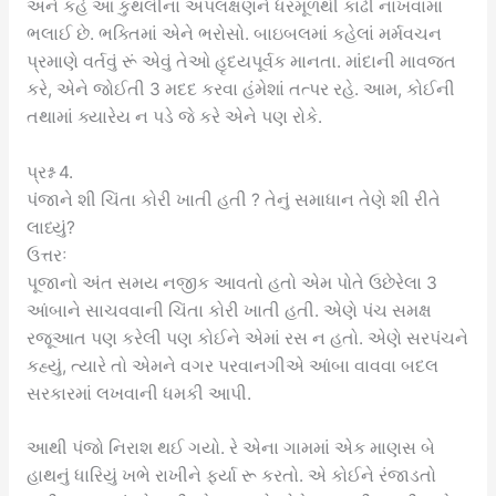
અને કહે આ કુથલીના અપલક્ષણને ધરમૂળથી કાઢી નાખવામાં
ભલાઈ છે. ભક્તિમાં એને ભરોસો. બાઇબલમાં કહેલાં મર્મવચન
પ્રમાણે વર્તવું રૂં એવું તેઓ હૃદયપૂર્વક માનતા. માંદાની માવજત
કરે, એને જોઈતી 3 મદદ કરવા હંમેશાં તત્પર રહે. આમ, કોઈની
તથામાં ક્યારેય ન પડે જે કરે એને પણ રોકે.
પ્રશ્ન 4.
પંજાને શી ચિંતા કોરી ખાતી હતી ? તેનું સમાધાન તેણે શી રીતે
લાધ્યું?
ઉત્તરઃ
પૂજાનો અંત સમય નજીક આવતો હતો એમ પોતે ઉછેરેલા 3
આંબાને સાચવવાની ચિંતા કોરી ખાતી હતી. એણે પંચ સમક્ષ
રજૂઆત પણ કરેલી પણ કોઈને એમાં રસ ન હતો. એણે સરપંચને
કહ્યું, ત્યારે તો એમને વગર પરવાનગીએ આંબા વાવવા બદલ
સરકારમાં લખવાની ધમકી આપી.
આથી પંજો નિરાશ થઈ ગયો. રે એના ગામમાં એક માણસ બે
હાથનું ધારિયું ખભે રાખીને ફર્યા રૂ કરતો. એ કોઈને રંજાડતો