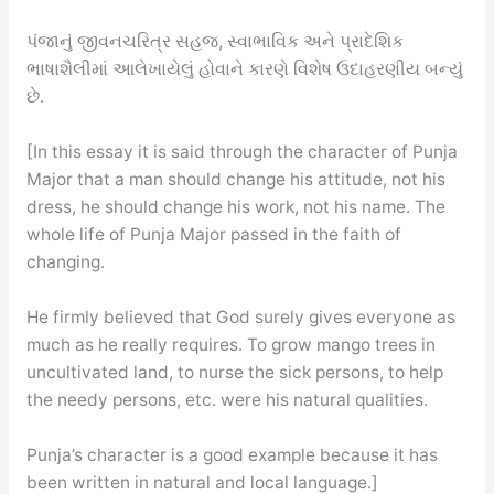
પંજાનું જીવનચરિત્ર સહજ, સ્વાભાવિક અને પ્રાદેશિક
ભાષાશૈલીમાં આલેખાયેલું હોવાને કારણે વિશેષ ઉદાહરણીય બન્યું
છે.
[In this essay it is said through the character of Punja
Major that a man should change his attitude, not his
dress, he should change his work, not his name. The
whole life of Punja Major passed in the faith of
changing.
He firmly believed that God surely gives everyone as
much as he really requires. To grow mango trees in
uncultivated land, to nurse the sick persons, to help
the needy persons, etc. were his natural qualities.
Punja’s character is a good example because it has
been written in natural and local language.]