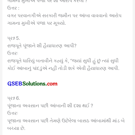
ગામના મુખીએ પંજા પર શો આરોપ કરેલો ?
ઉત્તર :
વગર પરવાનગીએ સરકારી જમીન પર આંબા વાવવાનો આરોપ
ગામના મુખીએ પંજા પર મૂક્યો.
પ્રશ્ન 5.
રાજપૂતે પૂંજાને શી હૈયાધારણ આપી?
ઉત્તરઃ
રાજપૂતે ધારિયું બતાવીને કહ્યું કે, “જ્યાં સુધી હું છું ત્યાં સુધી
કોઈ આંબાનું પાંદડુંએ નહીં તોડી શકે એવી હૈયાધારણ આપી.
પ્રશ્ન 6.
પૂંજાના અવસાન પછી આંબાની શી દશા થઈ ?
ઉત્તરઃ
પૂજાના અવસાન પછી તેમણે ઉછેરેલા બાસઠ આંબામાંથી માંડ બે
બચ્યા છે.