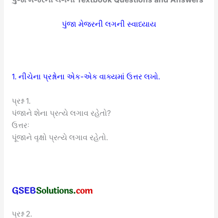
પુંજા મેજરની લગની સ્વાધ્યાય
1. નીચેના પ્રશ્નોના એક-એક વાક્યમાં ઉત્તર લખો.
પ્રશ્ન 1.
પંજાને શેના પ્રત્યે લગાવ રહેતો?
ઉત્તરઃ
પૂંજાને વૃક્ષો પ્રત્યે લગાવ રહેતો.
પ્રશ્ન 2.