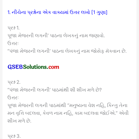
1. નીચેના પ્રશ્નોના એક વાક્યમાં ઉત્તર લખો [1 ગુણા]
પ્રશ્ન 1.
પૂજા મેજરની લગની’ પાઠના લેખકનું નામ જણાવો.
ઉત્તરઃ
“પંજા મેજરની લગની’ પાઠના લેખકનું નામ જોસેફ મૅકવાન છે.
પ્રશ્ન 2.
“પંજા મેજરની લગની’ પાઠમાંથી શી શીખ મળે છે?
ઉત્તરઃ
પૂજા મેજરની લગની પાઠમાંથી “મનુષ્યના વેશ નહિ, કિન્તુ તેના
મન વૃત્તિ બદલવા, કેવળ નામ નહિ, કામ બદલવા જોઈએ.” એવી
શીખ મળે છે.
પ્રશ્ન 3.