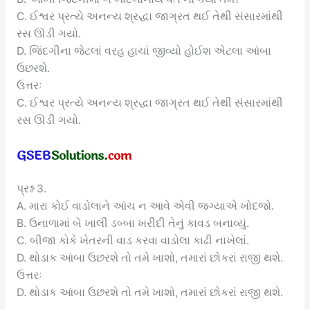
C. ઈશ્વર પ્રત્યે અનન્ય શ્રદ્ધા જાગ્રત થઈ તેથી સંસારમાંથી
રસ ઊડી ગયો.
D. જિંદગીના જેટલાં વરહ હાચાં જીવ્યો હોઈશ એટલા આંબા
ઉછરશે.
ઉત્તરઃ
C. ઈશ્વર પ્રત્યે અનન્ય શ્રદ્ધા જાગ્રત થઈ તેથી સંસારમાંથી
રસ ઊડી ગયો.
પ્રશ્ન 3.
A. મારા કોઈ વાડોલાને આંચ ન આવે એવી જગ્યાએ ખોદજો.
B. ઉનાળામાં બે ખાલી ડબ્બા ખરીદી તેનું કાવડ બનાવ્યું.
C. બીજા કોકે ખેતરની વાડ કરવા વાડોલા કાઢી નાખેલાં.
D. થોડાક આંબા ઉછરશે તો તમે ખાશો, તમારાં છોકરાં રાજી થશે.
ઉત્તરઃ
D. થોડાક આંબા ઉછરશે તો તમે ખાશો, તમારાં છોકરાં રાજી થશે.