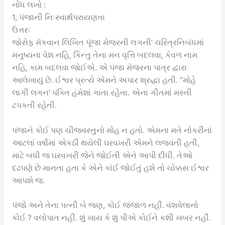
નોંધ લખો :
1, પંજાની નિઃસ્વાર્થપરાયણતા
ઉત્તરઃ
જોસેફ મૅકવાન લિખિત પૂંજા મેજરની લગની’ ચરિત્રનિબંધમાં
મનુષ્યના વેશ નહિ, કિન્તુ તેના મન વૃત્તિ બદલવા, કેવળ નામ
નહિ, કામ બદલવા જોઈએ. એ પંજા મેજરના પાત્ર દ્વારા
આલેખાયું છે. ઈશ્વર પ્રત્યે એમને અપાર શ્રદ્ધા હતી. “મોહે
લાગી લગન’ પંક્તિ હંમેશાં ગાતા રહેતા. એના ગીતમાં મસ્તી
ટપકતી રહેતી.
પંજાને કોઈ પણ ચીજવસ્તુનો મોહ ન હતો. એમના મતે નોકરીનાં
આટલાં વર્ષોમાં એકઠી થયેલી ઘરવખરી એમને લજવતી હતી,
માટે બધી જ ઘરવખરી જેને જોઈતી એને આપી દીધી. તેઓ
દઢપણે છે માનતા હતા કે એને કાંઈ જોઈતું હશે તો ચોક્કસ ઈશ્વર
આપશે જ.
પંજો અને તેના પત્ની બે જણ, કોઈ જંજાળ નહીં. વંશવેલાનો
કોઈ ? વલોપાત નહીં. શું ખાય કે શું પીએ કોઈને કશી ખબર નહીં.