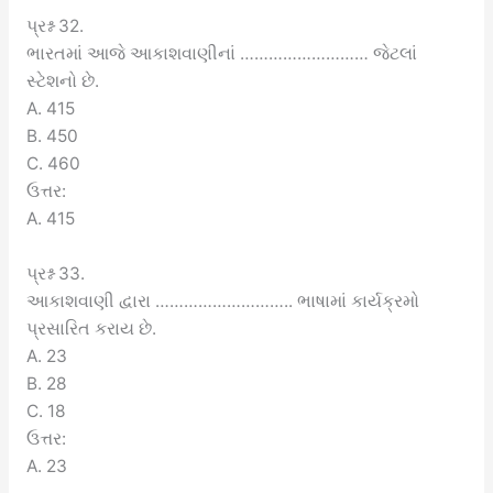
પ્રશ્ન 32.
ભારતમાં આજે આકાશવાણીનાં ……………………… જેટલાં
સ્ટેશનો છે.
A. 415
B. 450
C. 460
ઉત્તર:
A. 415
પ્રશ્ન 33.
આકાશવાણી દ્વારા ……………………….. ભાષામાં કાર્યક્રમો
પ્રસારિત કરાય છે.
A. 23
B. 28
C. 18
ઉત્તર:
A. 23