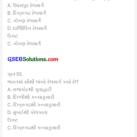
A. ઉધમપુર રેલમાર્ગે
B. દિબ્રુગઢ રેલમાર્ગે
C. કોંકણ રેલમાર્ગે
D. દાર્જિલિંગ રેલમાર્ગે
ઉત્તર:
C. કોંકણ રેલમાર્ગે
પ્રશ્ન 55.
ભારતમાં સૌથી લાંબો રેલમાર્ગ કયો છે?
A. રાજકોટથી ગુવાહાટી
B. દિલ્લીથી કન્યાકુમારી
C. દિબ્રુગઢથી કન્યાકુમારી
D. મુંબઈથી કોલકાતા
ઉત્તર:
C. દિબ્રુગઢથી કન્યાકુમારી