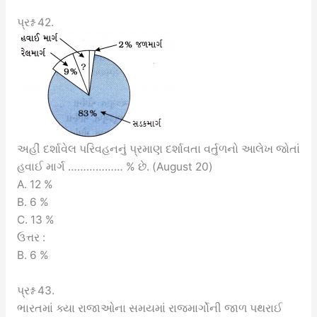
પ્રશ્ન 42.
અહીં દર્શાવેલ પરિવહનનું પ્રમાણ દર્શાવતા વર્તુળનો આલેખ જોતાં
હવાઈ માર્ગ ……………… % છે. (August 20)
A. 12 %
B. 6 %
C. 13 %
ઉત્તર :
B. 6 %
પ્રશ્ન 43.
ભારતમાં ક્યા રાજાઓના સમયમાં રાજમાર્ગોની જાળ પથરાઈ