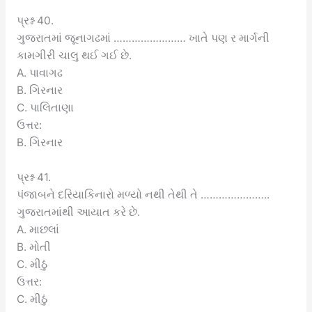
પ્રશ્ન 40.
ગુજરાતમાં જૂનાગઢમાં …………………… ખાતે પણ ર માર્ગની
કામગીરી ચાલુ થઈ ગઈ છે.
A. પાવાગઢ
B. ગિરનાર
C. પાલિતાણા
ઉત્તર:
B. ગિરનાર
પ્રશ્ન 41.
પંજાબને દરિયાકિનારો મળ્યો નથી તેથી તે …………………..
ગુજરાતમાંથી આયાત કરે છે.
A. માછલાં
B. મોતી
C. મીઠું
ઉત્તર:
C. મીઠું