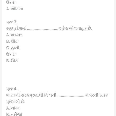
ઉત્તરઃ
A. ભોટિયા
પ્રશ્ન 3.
રણપ્રદેશમાં ………………………. શ્રેષ્ઠ બોજવાહક છે.
A. ખચ્ચર
B. ઊંટ
C. હાથી
ઉત્તરઃ
B. ઊંટ
પ્રશ્ન 4.
ભારતની સડકપ્રણાલી વિશ્વની …………………… નંબરની સડક
પ્રણાલી છે.
A. ચોથા
B. ત્રીજા