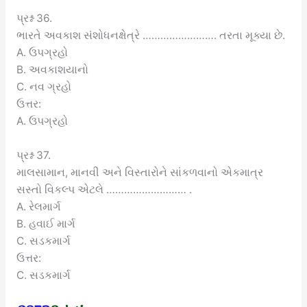
પ્રશ્ન 36.
ભારતે અવકાશ સંશોધનક્ષેત્રે ……………………. તરતા મૂક્યા છે.
A. ઉપગ્રહો
B. અવકાશયાનો
C. નવ ગ્રહો
ઉત્તર:
A. ઉપગ્રહો
પ્રશ્ન 37.
માલસામાન, માનવી અને વિસ્તારોને સાંકળવાનો એકમાત્ર
સસ્તો વિકલ્પ એટલે ……………………… .
A. રેલમાર્ગ
B. હવાઈ માર્ગ
C. સડકમાર્ગ
ઉત્તર:
C. સડકમાર્ગ