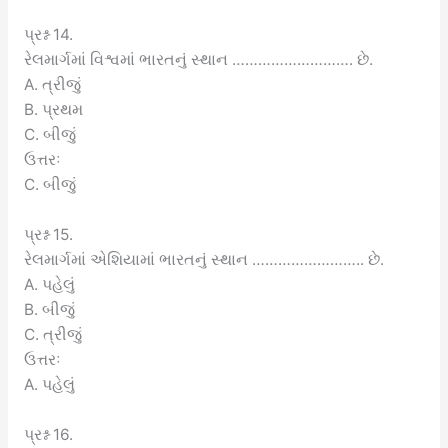
પ્રશ્ન 14.
રેલમાર્ગમાં વિશ્વમાં ભારતનું સ્થાન ………………………. છે.
A. ત્રીજું
B. પ્રથમ
C. બીજું
ઉત્તરઃ
C. બીજું
પ્રશ્ન 15.
રેલમાર્ગમાં એશિયામાં ભારતનું સ્થાન …………………….. છે.
A. પહેલું
B. બીજું
C. ત્રીજું
ઉત્તરઃ
A. પહેલું
પ્રશ્ન 16.