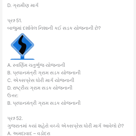
D. ગ્રામીણ માર્ગ
પ્રશ્ન 51.
બાજુમાં દર્શાવેલ નિશાની કઈ સડક યોજનાની છે?
A. સ્વર્ણિમ ચતુર્ભુજ યોજનાની
B. પ્રધાનમંત્રી ગ્રામ સડક યોજનાની
C. એક્સપ્રેસ ધોરી માર્ગ યોજનાની
D. રાષ્ટ્રીય ગ્રામ સડક યોજનાની
ઉત્તર:
B. પ્રધાનમંત્રી ગ્રામ સડક યોજનાની
પ્રશ્ન 52.
ગુજરાતમાં કયાં શહેરો વચ્ચે એક્સપ્રેસ ધોરી માર્ગ આવેલો છે?
A. અમદાવાદ – વડોદરા