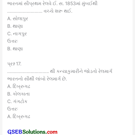
ભારતમાં સૌપ્રથમ રેલવે ઈ. સ. 1853માં મુંબઈથી
……………………… વચ્ચે શરૂ થઈ.
A. સોલાપુર
B. થાણા
C. નાગપુર
ઉત્તરઃ
B. થાણા
પ્રશ્ન 17.
………………………….. થી કન્યાકુમારીને જોડતો રેલમાર્ગ
ભારતનો સૌથી લાંબો રેલમાર્ગ છે.
A. દિબ્રુગઢ
B. કોલકાતા
C. ગંગટોક
ઉત્તરઃ
A. દિબ્રુગઢ