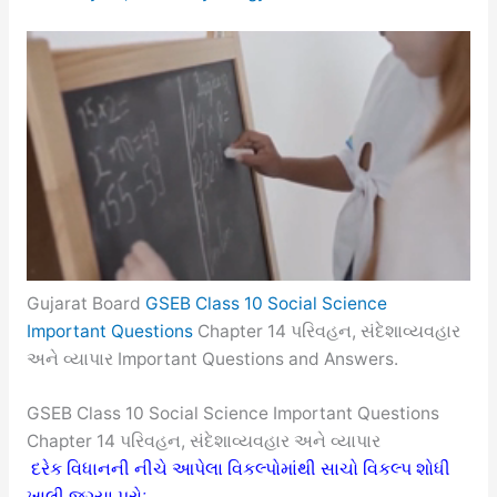
Gujarat Board
GSEB Class 10 Social Science
Important Questions
Chapter 14 પરિવહન, સંદેશાવ્યવહાર
અને વ્યાપાર Important Questions and Answers.
GSEB Class 10 Social Science Important Questions
Chapter 14 પરિવહન, સંદેશાવ્યવહાર અને વ્યાપાર
દરેક વિધાનની નીચે આપેલા વિકલ્પોમાંથી સાચો વિકલ્પ શોધી
ખાલી જગ્યા પૂરોઃ