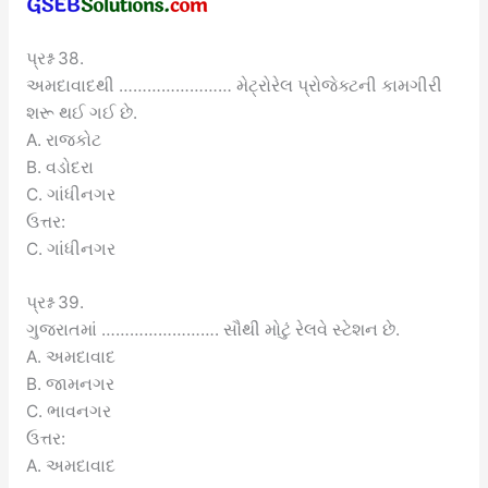
પ્રશ્ન 38.
અમદાવાદથી …………………… મેટ્રોરેલ પ્રોજેક્ટની કામગીરી
શરૂ થઈ ગઈ છે.
A. રાજકોટ
B. વડોદરા
C. ગાંધીનગર
ઉત્તર:
C. ગાંધીનગર
પ્રશ્ન 39.
ગુજરાતમાં ……………………. સૌથી મોટું રેલવે સ્ટેશન છે.
A. અમદાવાદ
B. જામનગર
C. ભાવનગર
ઉત્તર:
A. અમદાવાદ