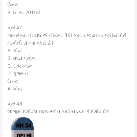
ઉત્તર:
B. ઈ. સ. 2011માં
પ્રશ્ન 47.
જનસંખ્યાની દષ્ટિએ નીચેના પૈકી કયા રાજ્યમાં રાષ્ટ્રીય ધોરી
માર્ગોની સંખ્યા વધારે છે?
A. ગોવા
B. મધ્ય પ્રદેશ
C. રાજસ્થાન
D. ગુજરાત
ઉત્તર:
A. ગોવા
પ્રશ્ન 48.
બાજુમાં દર્શાવેલ માઇલસ્ટોન કયો સડકમાર્ગ દર્શાવે છે?