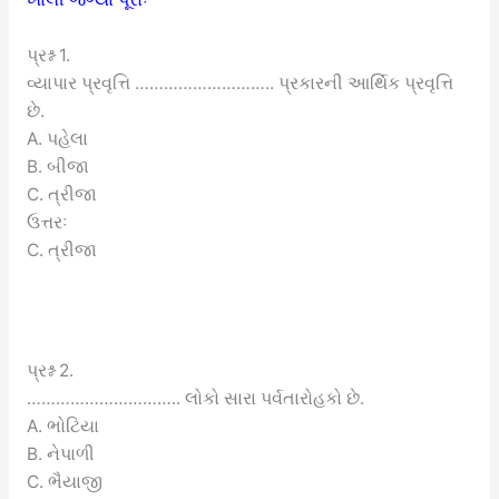
પ્રશ્ન 1.
વ્યાપાર પ્રવૃત્તિ ……………………….. પ્રકારની આર્થિક પ્રવૃત્તિ
છે.
A. પહેલા
B. બીજા
C. ત્રીજા
ઉત્તરઃ
C. ત્રીજા
પ્રશ્ન 2.
………………………….. લોકો સારા પર્વતારોહકો છે.
A. ભોટિયા
B. નેપાળી
C. ભૈયાજી