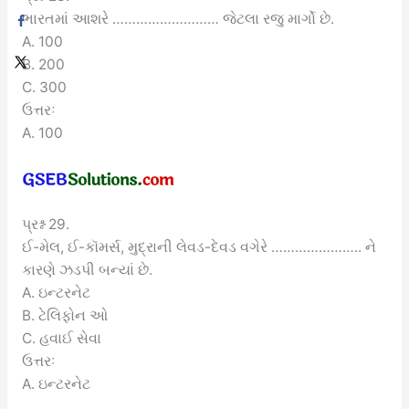
ભારતમાં આશરે ……………………… જેટલા રજુ માર્ગો છે.
A. 100
B. 200
C. 300
ઉત્તરઃ
A. 100
પ્રશ્ન 29.
ઈ-મેલ, ઈ-કૉમર્સ, મુદ્રાની લેવડ-દેવડ વગેરે ………………….. ને
કારણે ઝડપી બન્યાં છે.
A. ઇન્ટરનેટ
B. ટેલિફોન ઓ
C. હવાઈ સેવા
ઉત્તરઃ
A. ઇન્ટરનેટ