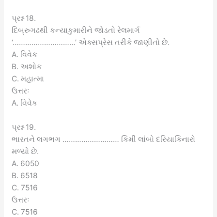
પ્રશ્ન 18.
દિબ્રુગઢથી કન્યાકુમારીને જોડતો રેલમાર્ગ
‘…………………………’ એક્સપ્રેસ તરીકે જાણીતો છે.
A. વિવેક
B. અશોક
C. મહાત્મા
ઉત્તરઃ
A. વિવેક
પ્રશ્ન 19.
ભારતને લગભગ ……………………… કિમી લાંબો દરિયાકિનારો
મળ્યો છે.
A. 6050
B. 6518
C. 7516
ઉત્તરઃ
C. 7516