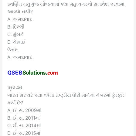
સ્વર્ણિમ ચતુર્ભુજ યોજનામાં ક્યા મહાનગરનો સમાવેશ કરવામાં
આવ્યો નથી?
A. અમદાવાદ
B. દિલ્લી
C. મુંબઈ
D. ચેન્નાઈ
ઉત્તર:
A. અમદાવાદ
પ્રશ્ન 46.
ભારત સરકારે કયા વર્ષમાં રાષ્ટ્રીય ધોરી માર્ગના નંબરમાં ફેરફાર
કર્યો છે?
A. ઈ. સ. 2009માં
B. ઈ. સ. 2011માં
C. ઈ. સ. 2014માં
D. ઈ. સ. 2015માં