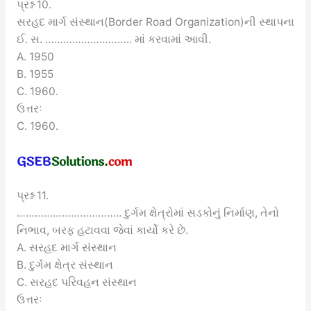
પ્રશ્ન 10.
સરહદ માર્ગ સંસ્થાન(Border Road Organization)ની સ્થાપના
ઈ. સ. ……………………….. માં કરવામાં આવી.
A. 1950
B. 1955
C. 1960.
ઉત્તરઃ
C. 1960.
પ્રશ્ન 11.
…………………………….. દુર્ગમ ક્ષેત્રોમાં સડકોનું નિર્માણ, તેનો
નિભાવ, બરફ હટાવવા જેવાં કાર્યો કરે છે.
A. સરહદ માર્ગ સંસ્થાન
B. દુર્ગમ ક્ષેત્ર સંસ્થાન
C. સરહદ પરિવહન સંસ્થાન
ઉત્તરઃ