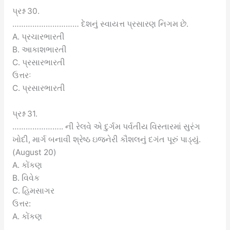
પ્રશ્ન 30.
………………………… દેશનું સ્વાયત્ત પ્રસારણ નિગમ છે.
A. પ્રચારભારતી
B. આકાશભારતી
C. પ્રસારભારતી
ઉત્તરઃ
C. પ્રસારભારતી
પ્રશ્ન 31.
………………….. ની રેલવે એ દુર્ગમ પર્વતીય વિસ્તારમાં સુરંગ
ખોદી, માર્ગ બનાવી શ્રેષ્ઠ ઇજનેરી કૌશલનું દગંત પૂરું પાડ્યું.
(August 20)
A. કોંકણ
B. વિવેક
C. હિમસાગર
ઉત્તર:
A. કોંકણ