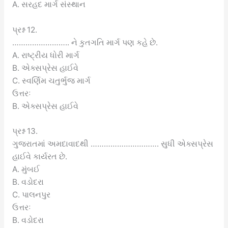
A. સરહદ માર્ગ સંસ્થાન
પ્રશ્ન 12.
…………………….. ને કુતગતિ માર્ગ પણ કહે છે.
A. રાષ્ટ્રીય ધોરી માર્ગ
B. એક્સપ્રેસ હાઈવે
C. સ્વર્ણિમ ચતુર્ભુજ માર્ગ
ઉત્તરઃ
B. એક્સપ્રેસ હાઈવે
પ્રશ્ન 13.
ગુજરાતમાં અમદાવાદથી …………………………. સુધી એક્સપ્રેસ
હાઈવે કાર્યરત છે.
A. મુંબઈ
B. વડોદરા
C. પાલનપુર
ઉત્તરઃ
B. વડોદરા