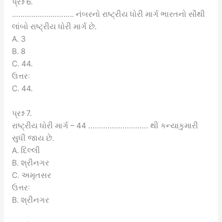
પ્રશ્ન 6.
……………………….. નંબરનો રાષ્ટ્રીય ધોરી માર્ગ ભારતનો સૌથી
લાંબો રાષ્ટ્રીય ધોરી માર્ગ છે.
A. 3
B. 8
C. 44.
ઉત્તરઃ
C. 44.
પ્રશ્ન 7.
રાષ્ટ્રીય ધોરી માર્ગ – 44 ………………………. થી કન્યાકુમારી
સુધી જાય છે.
A. દિલ્લી
B. શ્રીનગર
C. અમૃતસર
ઉત્તરઃ
B. શ્રીનગર