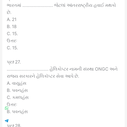
ભારતમાં ……………………. જેટલાં આંતરરાષ્ટ્રીય હવાઈ મથકો
છે.
A. 21
B. 18
C. 15.
ઉત્તરઃ
C. 15.
પ્રશ્ન 27.
……………………………. હેલિકોપ્ટર નામની સંસ્થા ONGC અને
રાજ્ય સરકારને હેલિકૉપ્ટર સેવા આપે છે.
A. વાયુહંસ
B. પવનહંસ
C. કમલહંસ
ઉત્તરઃ
B. પવનહંસ
પ્રશ્ન 28.