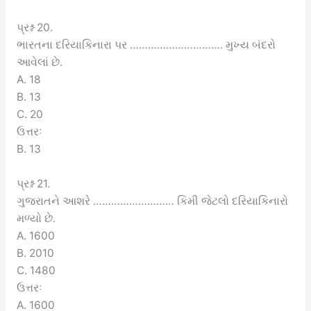
પ્રશ્ન 20.
ભારતના દરિયાકિનારા પર …………………………. મુખ્ય બંદરો
આવેલાં છે.
A. 18
B. 13
C. 20
ઉત્તરઃ
B. 13
પ્રશ્ન 21.
ગુજરાતને આશરે ……………………… કિમી જેટલો દરિયાકિનારો
મળ્યો છે.
A. 1600
B. 2010
C. 1480
ઉત્તરઃ
A. 1600