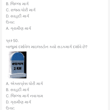
B. જિલ્લા માર્ગ
C. રાજ્ય ધોરી માર્ગ
D. સરહદી માર્ગ
ઉત્તર:
A. ગ્રામીણ માર્ગ
પ્રશ્ન 50.
બાજુમાં દર્શાવેલ માઇલસ્ટોન કયો સડકમાર્ગ દર્શાવે છે?
A. એક્સપ્રેસ ધોરી માર્ગ
B. સરહદી માર્ગ
C. જિલ્લા માર્ગ નવાગામ
D. ગ્રામીણ માર્ગ
ઉત્તર: