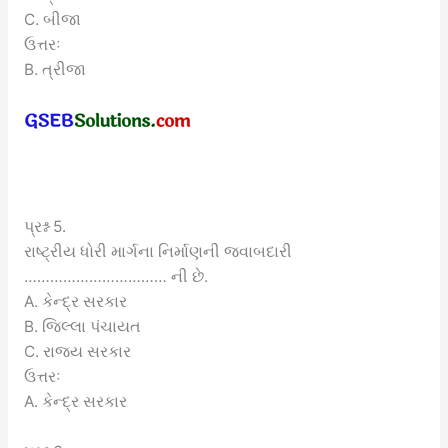
C. બીજા
ઉત્તરઃ
B. ત્રીજા
પ્રશ્ન 5.
રાષ્ટ્રીય ધોરી માર્ગના નિર્માણની જવાબદારી
…………………………… ની છે.
A. કેન્દ્ર સરકાર
B. જિલ્લા પંચાયત
C. રાજ્ય સરકાર
ઉત્તરઃ
A. કેન્દ્ર સરકાર