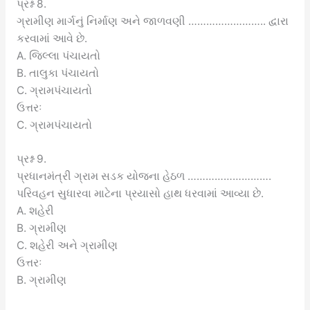
પ્રશ્ન 8.
ગ્રામીણ માર્ગનું નિર્માણ અને જાળવણી …………………….. દ્વારા
કરવામાં આવે છે.
A. જિલ્લા પંચાયતો
B. તાલુકા પંચાયતો
C. ગ્રામપંચાયતો
ઉત્તરઃ
C. ગ્રામપંચાયતો
પ્રશ્ન 9.
પ્રધાનમંત્રી ગ્રામ સડક યોજના હેઠળ ……………………….
પરિવહન સુધારવા માટેના પ્રયાસો હાથ ધરવામાં આવ્યા છે.
A. શહેરી
B. ગ્રામીણ
C. શહેરી અને ગ્રામીણ
ઉત્તરઃ
B. ગ્રામીણ