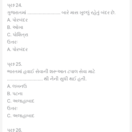
પ્રશ્ન 24.
ગુજરાતમાં …………………….. બારે માસ ખુલ્લું રહેતું બંદર છે.
A. પોરબંદર
B. ઓખા
C. પોશિત્રા
ઉત્તરઃ
A. પોરબંદર
પ્રશ્ન 25.
ભારતમાં હવાઈ સેવાની શરૂઆત ટપાલ સેવા માટે
………………………. થી નૈની સુધી થઈ હતી.
A. લખનઉ
B. પટના
C. અલાહાબાદ
ઉત્તરઃ
C. અલાહાબાદ
પ્રશ્ન 26.