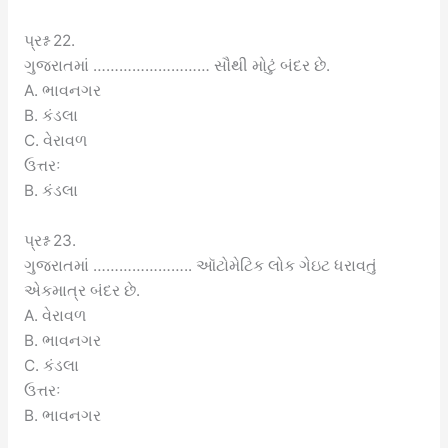
પ્રશ્ન 22.
ગુજરાતમાં ……………………… સૌથી મોટું બંદર છે.
A. ભાવનગર
B. કંડલા
C. વેરાવળ
ઉત્તરઃ
B. કંડલા
પ્રશ્ન 23.
ગુજરાતમાં ………………….. ઑટોમેટિક લોક ગેઇટ ધરાવતું
એકમાત્ર બંદર છે.
A. વેરાવળ
B. ભાવનગર
C. કંડલા
ઉત્તરઃ
B. ભાવનગર