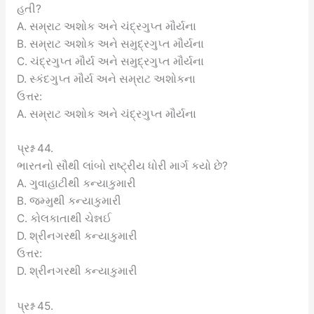
હતી?
A. સમ્રાટ અશોક અને ચંદ્રગુપ્ત મૌર્યના
B. સમ્રાટ અશોક અને સમુદ્રગુપ્ત મૌર્યના
C. ચંદ્રગુપ્ત મૌર્ય અને સમુદ્રગુપ્ત મૌર્યના
D. સ્કંદગુપ્ત મૌર્ય અને સમ્રાટ અશોકના
ઉત્તર:
A. સમ્રાટ અશોક અને ચંદ્રગુપ્ત મૌર્યના
પ્રશ્ન 44.
ભારતનો સૌથી લાંબો રાષ્ટ્રીય ધોરી માર્ગ કયો છે?
A. ગુવાહાટીથી કન્યાકુમારી
B. જમ્મુથી કન્યાકુમારી
C. કોલકાતાથી ચેન્નઈ
D. શ્રીનગરથી કન્યાકુમારી
ઉત્તર:
D. શ્રીનગરથી કન્યાકુમારી
પ્રશ્ન 45.