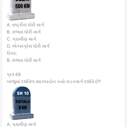
A. રાષ્ટ્રીય ધોરી માર્ગ
B. રાજ્ય ધોરી માર્ગ
C. ગ્રામીણ માર્ગ
D. એક્સપ્રેસ ધોરી માર્ગ
ઉત્તર:
B. રાજ્ય ધોરી માર્ગ
પ્રશ્ન 49.
બાજુમાં દર્શાવેલ માઇલસ્ટોન કયો સડકમાર્ગ દર્શાવે છે?
A. ગ્રામીણ માર્ગ