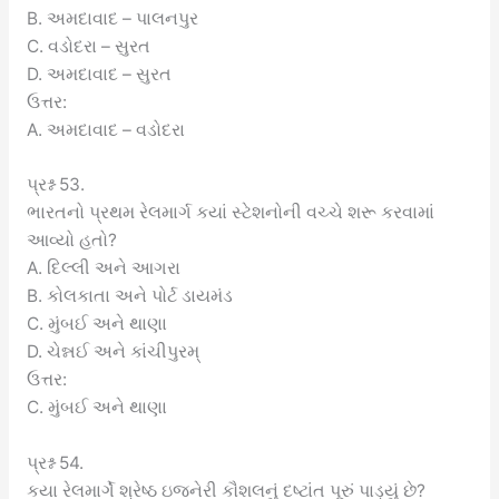
B. અમદાવાદ – પાલનપુર
C. વડોદરા – સુરત
D. અમદાવાદ – સુરત
ઉત્તર:
A. અમદાવાદ – વડોદરા
પ્રશ્ન 53.
ભારતનો પ્રથમ રેલમાર્ગ કયાં સ્ટેશનોની વચ્ચે શરૂ કરવામાં
આવ્યો હતો?
A. દિલ્લી અને આગરા
B. કોલકાતા અને પોર્ટ ડાયમંડ
C. મુંબઈ અને થાણા
D. ચેન્નઈ અને કાંચીપુરમ્
ઉત્તર:
C. મુંબઈ અને થાણા
પ્રશ્ન 54.
કયા રેલમાર્ગે શ્રેષ્ઠ ઇજનેરી કૌશલનું દષ્ટાંત પૂરું પાડ્યું છે?