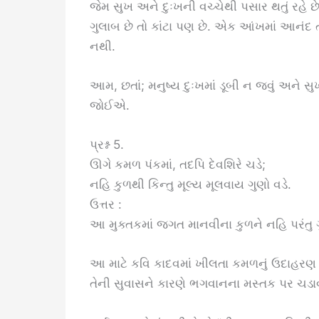
જેમ સુખ અને દુઃખની વચ્ચેથી પસાર થતું રહે છ
ગુલાબ છે તો કાંટા પણ છે. એક આંખમાં આનંદ તો
નથી.
આમ, છતાં; મનુષ્ય દુઃખમાં ડૂબી ન જવું અને સ
જોઈએ.
પ્રશ્ન 5.
ઊગે કમળ પંકમાં, તદપિ દેવશિરે ચડે;
નહિ કુળથી કિન્તુ મૂલ્ય મૂલવાય ગુણો વડે.
ઉત્તર :
આ મુક્તકમાં જગત માનવીના કુળને નહિ પરંતુ ગુણ
આ માટે કવિ કાદવમાં ખીલતા કમળનું ઉદાહરણ 
તેની સુવાસને કારણે ભગવાનના મસ્તક પર ચડાવ