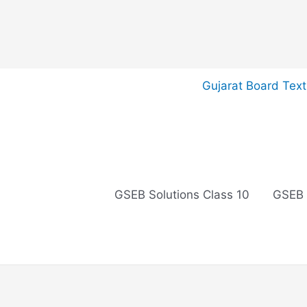
Skip
Gujarat Board Tex
to
content
GSEB Solutions Class 10
GSEB 