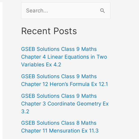
S
e
a
Recent Posts
r
GSEB Solutions Class 9 Maths
c
Chapter 4 Linear Equations in Two
h
Variables Ex 4.2
f
GSEB Solutions Class 9 Maths
o
Chapter 12 Heron’s Formula Ex 12.1
r
GSEB Solutions Class 9 Maths
:
Chapter 3 Coordinate Geometry Ex
3.2
GSEB Solutions Class 8 Maths
Chapter 11 Mensuration Ex 11.3