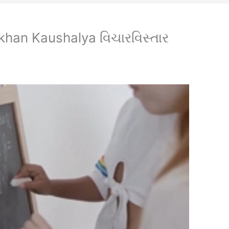
khan Kaushalya વિચારવિસ્તાર