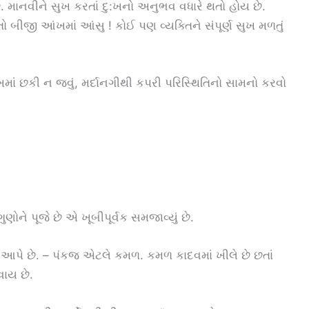
ે. માનવીને સુખ કરતાં દુ:ખનો અનુભવ વધારે થતો હોય છે.
 બીજી આંખમાં આંસુ ! કોઈ પણ વ્યક્તિને સંપૂર્ણ સુખ મળતું
ુખમાં છકી ન જવું, મર્દાનગીથી કપરી પરિસ્થિતિનો સામનો કરવો
ોને પૂજે છે એ ખૂબીપૂર્વક સમજાવ્યું છે.
આપે છે. – પંકજ એટલે કમળ. કમળ કાદવમાં ખીલે છે છતાં
ાય છે.