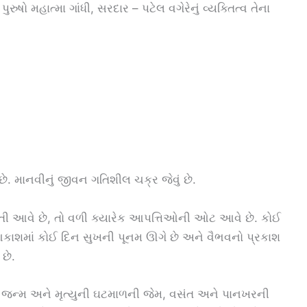
ુષો મહાત્મા ગાંધી, સરદાર – પટેલ વગેરેનું વ્યક્તિત્વ તેના
ે. માનવીનું જીવન ગતિશીલ ચક્ર જેવું છે.
રતી આવે છે, તો વળી ક્યારેક આપત્તિઓની ઓટ આવે છે. કોઈ
કાશમાં કોઈ દિન સુખની પૂનમ ઊગે છે અને વૈભવનો પ્રકાશ
છે.
ન્મ અને મૃત્યુની ઘટમાળની જેમ, વસંત અને પાનખરની