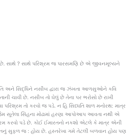
ે છે. સાથે ? સાથે પરિશ્રમ જ પારસમણિ છે એ જીવનમૂલ્યને
ન્નતિ અને સિદ્ધિને નસીબ દ્વારા જ ઝંખતા આળસુઓને કવિ
 ચાવી છે. નસીબ તો ઘેલું છે તેના પર ભરોસો છે રાખી
ા પરિશ્રમ તો કરવો જ પડે. ન હિ સિધ્ધતિ શાળ મનોરથ: માત્ર
જેમ સૂતેલા સિંહના મોઢામાં હરણા આપોઆપ આવતા નથી એ
્રમ કરવો પડે છે. કોઈ ઈમારતનો નકશો એટલે કે માત્ર એની
નું સુફળ જ : હોય છે. હસ્તરેખા ગમે તેટલી બળવાન હોય પણ