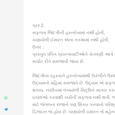
પ્રશ્ન 2.
સફળતા જિંદગીની હસ્તરેખામાં નથી હોતી,
ચણાયેલી ઈમારત એના નકશામાં નથી હોતી.
ઉત્તર :
પ્રસ્તુત પંક્તિ પ્રારબ્ધવાદીઓને ચેતવણી આપ
સચોટ રીતે સમજાવી જાય છે.
જિંદગીના રહસ્યને હસ્તરેખામાંથી ઉકેલીને ઉ
ઉદ્યમનો મહિમા સમજાવે છે. ઉદ્યમ એ સફળતાની
શકાય. નસીબમાં લખાયેલી સિદ્ધિને સાકાર કરવ
ઇચ્છાઓ કરવાથી કાર્યની સફળતા નથી થતી. 
માટે જંગલના રાજાને પણ શિકાર કરવાનો પરિશ
ડિઝાઇન જ હોય છે. ચણાયેલી ઇમારત તો મહેનત