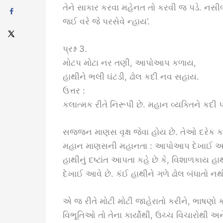
તેને સાકાર કરવા મહેનત તો કરવી જ પડે. નસીબ 
જઈ વરે જે પરસેવે ન્હાય’.
પ્રશ્ન 3.
મોટપ મોટા નર તણી, આપોઆપ કળાય,
હાથીને ભલી ઘંટડી, ઢોલ કદી નવ સહાય.
ઉત્તર :
કલાત્મક રીતે નિરૂપી છે. મહાન વ્યક્તિને કદી 
સજ્જન માણસ વૃક્ષ જેવા હોય છે. તેઓ દરેક કાર્
મહાન માણસની મહાનતા : આપોઆપ દેખાઈ આવે છ
હાથીનું દષ્ટાંત આપતા કહે છે કે, વિશાળકાય 
દેખાઈ આવે છે. કંઈ હાથીને ગળે ઢોલ બંધાતો નથ
એ જ રીતે મોટી મોટી જાહેરાતો કરીને, ભાષણ
વિભૂતિઓ તો તેના કાર્યોથી, ઉચ્ચ વિચારોથી અને