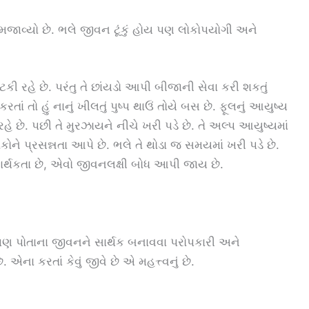
જાવ્યો છે. ભલે જીવન ટૂંકું હોય પણ લોકોપયોગી અને
ષ ટકી રહે છે. પરંતુ તે છાંયડો આપી બીજાની સેવા કરી શકતું
રતાં તો હું નાનું ખીલતું પુષ્પ થાઉં તોયે બસ છે. ફૂલનું આયુષ્ય
હે છે. પછી તે મુરઝાયને નીચે ખરી પડે છે. તે અલ્પ આયુષ્યમાં
ને પ્રસન્નતા આપે છે. ભલે તે થોડા જ સમયમાં ખરી પડે છે.
ાર્થકતા છે, એવો જીવનલક્ષી બોધ આપી જાય છે.
 પણ પોતાના જીવનને સાર્થક બનાવવા પરોપકારી અને
એના કરતાં કેવું જીવે છે એ મહત્ત્વનું છે.