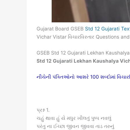
Gujarat Board GSEB
Std 12 Gujarati Te
Vichar Vistar વિચારવિસ્તાર Questions an
GSEB Std 12 Gujarati Lekhan Kaushalya 
Std 12 Gujarati Lekhan Kaushalya Vic
નીચેની પંક્તિઓનો આશરે 100 શબ્દોમાં વિચારવ
પ્રશ્ન 1.
ચહું થાવા હું યે મધુર ખીલતું પુષ્પ નવલું
પરંતુ ના ઈચ્છા જીવન જીવવા તાડ તરુનું