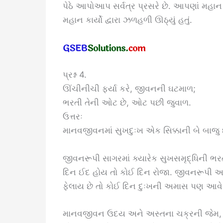
પેઠે આપોઆપ સર્વત્ર પ્રસરે છે. આપણાં મહાન પુર
મહાન કાર્યો દ્વારા ઝળહળી ઊઠ્યું હતું.
પ્રશ્ન 4.
ઊંચીનીચી ફર્યા કરે, જીવનની ઘટમાળ;
ભરતી તેની ઓટ છે, ઓટ પછી જુવાળ.
ઉત્તરઃ
માનવજીવનમાં સુખદુઃખ એક સિક્કાની બે બાજુ છ
જીવનરૂપી સાગરમાં ક્યારેક સુખસમૃદ્ધિની ભ
દિન ઈદ હોય તો કોઈ દિન રોજા. જીવનરૂપી આ
ફેલાય છે તો કોઈ દિન દુઃખની અમાસ પણ આવે 
માનવજીવન ઉદય અને અસ્તના ચક્રની જેમ, જ