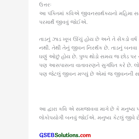
ઉત્તરઃ
આ પંક્તિમાં કવિએ જીવનસાર્થક્યનો મહિમા સમ
પરમાર્થે જીવવું જોઈએ.
તાડનું ઝાડ ખૂબ ઊંચું હોય છે અને તે સેંકડો વર્
નથી. તેથી તેનું જીવન નિરર્થક છે. તાડનું બનવા ક
ઘણું ઓછું હોય છે. પુષ્પ થોડો સમય જ છોડ પર ર
પણ આસપાસના વાતાવરણને સુગંધિત કરે છે. લોકો
પણ જેટલું જીવન મળ્યું છે એમાં જ જીવનની સ
આ દ્વારા કવિ એ સમજાવવા માગે છે કે મનુષ્ય
લોકોપયોગી બનવું જોઈએ. મનુષ્ય કેટલું જીવે છે. 