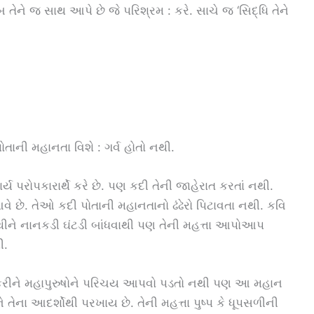
તેને જ સાથ આપે છે જે પરિશ્રમ : કરે. સાચે જ ‘સિદ્ધિ તેને
પોતાની મહાનતા વિશે : ગર્વ હોતો નથી.
ય પરોપકારાર્થે કરે છે. પણ કદી તેની જાહેરાત કરતાં નથી.
ે. તેઓ કદી પોતાની મહાનતાનો ઢંઢેરો પિટાવતા નથી. કવિ
હાથીને નાનકડી ઘંટડી બાંધવાથી પણ તેની મહત્તા આપોઆપ
ી.
ો કરીને મહાપુરુષોને પરિચય આપવો પડતો નથી પણ આ મહાન
 તેના આદર્શોથી પરખાય છે. તેની મહત્તા પુષ્પ કે ધૂપસળીની