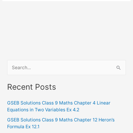
S
e
a
Recent Posts
r
c
GSEB Solutions Class 9 Maths Chapter 4 Linear
Equations in Two Variables Ex 4.2
h
f
GSEB Solutions Class 9 Maths Chapter 12 Heron’s
Formula Ex 12.1
o