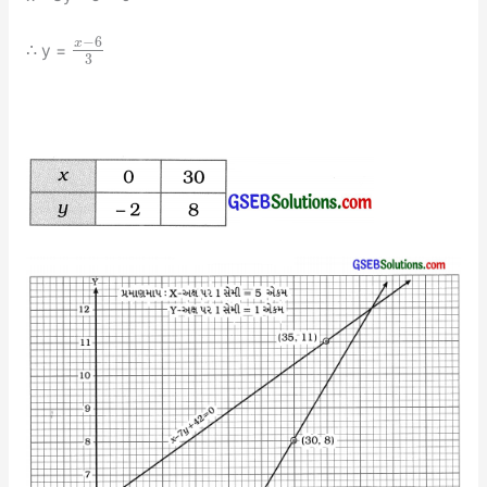
−
6
x
∴ y =
3