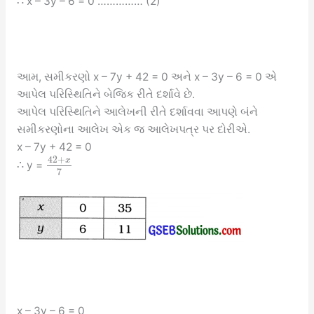
∴ x – 3y – 6 = 0 …………… (2)
આમ, સમીકરણો x – 7y + 42 = 0 અને x – 3y – 6 = 0 એ
આપેલ પરિસ્થિતિને બેજિક રીતે દર્શાવે છે.
આપેલ પરિસ્થિતિને આલેખની રીતે દર્શાવવા આપણે બંને
સમીકરણોના આલેખ એક જ આલેખપત્ર પર દોરીએ.
x – 7y + 42 = 0
42
+
x
∴ y =
7
x – 3y – 6 = 0