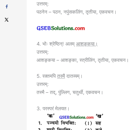
उत्तरम्:
पठनेन – पठन, नपुंसकलिंग, तृतीया, एकवचन।
4. भोः श्रेष्ठिन्! अलम्
आशङ्कया।
उत्तरम्:
आशङ्कया – आशङ्का, स्त्रीलिंग, तृतीया, एकवचन।
5. रक्तमपि
तस्मै
दातव्यम्।
उत्तरम्:
तस्मै – तद्, पुंल्लिग, चतुर्थी, एकवचन।
3. परस्परं मेलयत।