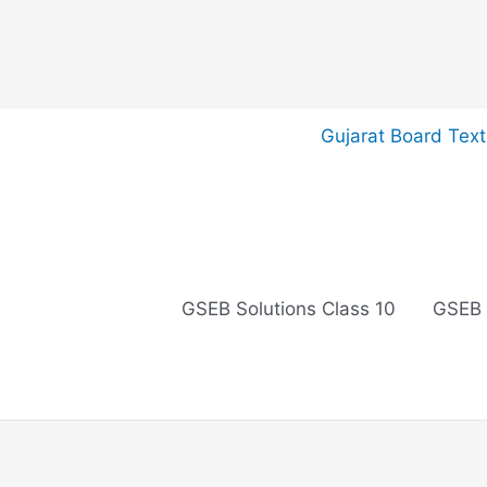
Skip
Gujarat Board Tex
to
content
GSEB Solutions Class 10
GSEB 