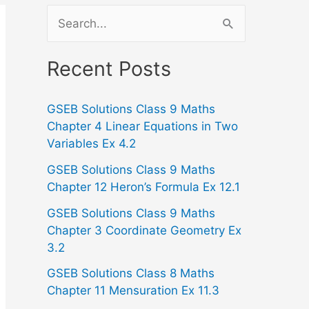
S
e
a
Recent Posts
r
GSEB Solutions Class 9 Maths
c
Chapter 4 Linear Equations in Two
h
Variables Ex 4.2
f
GSEB Solutions Class 9 Maths
o
Chapter 12 Heron’s Formula Ex 12.1
r
GSEB Solutions Class 9 Maths
:
Chapter 3 Coordinate Geometry Ex
3.2
GSEB Solutions Class 8 Maths
Chapter 11 Mensuration Ex 11.3