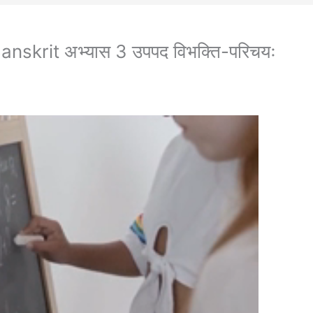
skrit अभ्यास 3 उपपद विभक्ति-परिचयः