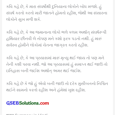
કવિ કહે છે, કે મારા સંઘર્ષોથી દુનિયાના લોકોને બોધ મળશે. હું
સંઘર્ષ કરતો કરતો મારી જાતને હોમતો રહીશ, જેથી આ સંસારના
લોકોને સુખ મળી શકે.
કવિ કહે છે, કે આ જમાનાના લોકો ભલે કલમ અર્થાત્ સંઘર્ષરૂપી
હથિયાર છીનવી લે તોપણ મને કશો ફરક પડતો નથી. હું મારું
સર્વસ્વ હોમીને લોકોમાં ચેતના જાગ્રત કરતો રહીશ.
કવિ કહે છે, કે આ પ્રયાસમાં મારું મૃત્યુ થઈ જાય તો પણ મને
તેની કશી પરવા નથી. જો આ પ્રયાસમાં હું સમાપ્ત થઈ જાઉં તો
ઇતિહાસ બની જઈશ અર્થાત્ અમર થઈ જઈશ.
કવિ કહે છે કે જો હું એવો બની જાઉં તો દરેક મુસીબતનો નિશ્ચિત
થઈને સામનો કરતો રહીશ અને હંમેશાં ખુશ રહીશ.