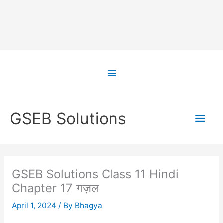
Skip
to
Above
content
Header
Main
GSEB Solutions
Men
GSEB Solutions Class 11 Hindi
Chapter 17 गज़ल
April 1, 2024
/ By
Bhagya