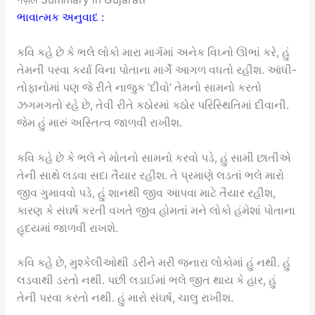
ભાવાત્મક અનુવાદ :
કવિ કહે છે કે ભલે લોકો મારા માર્ગમાં અનેક વિઘ્નો ઊભાં કરે, હું
તેમની પરવા કર્યા વિના પોતાના માર્ગે આગળ વધતો રહીશ. આંધી-
તોફાનોમાં પણ જે રીતે નાજુક ‘દીવો’ તેમનો સામનો કરતો
ઝગમગતો રહે છે, તેવી રીતે કઠોરમાં કઠોર પરિસ્થિતિમાં દીવાની.
જેમ હું મારું અસ્તિત્વ જાળવી રાખીશ.
કવિ કહે છે કે ભલે ને મોતનો સામનો કરવો પડે, હું સામી છાતીએ
તેની સાથે લડવા સદા તૈયાર રહીશ. તે પ્રમાણે લડતાં ભલે મારો
જીવ ગુમાવવો પડે, હું શાનથી જીવ આપવા માટે તૈયાર રહીશ,
કારણ કે સંઘર્ષ કરતી વખતે જીવ હોમતાં મને લોકો હંમેશાં પોતાના
હૃદયમાં જાળવી રાખશે.
કવિ કહે છે, મુશ્કેલીઓથી ડરીને મરી જનારા લોકોમાં હું નથી. હું
લડવાથી ડરતો નથી. પછી લડાઈમાં ભલે જીત થાય કે હાર, હું
તેની પરવા કરતો નથી. હું મારો સંઘર્ષ, ચાલુ રાખીશ.