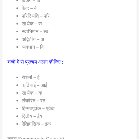
विजय – वि
बेहद – बे
परिस्थिति – परि
सार्थक – स
स्वाभिमान – स्व
अद्वितीय – अ
व्यवधान – वि
शब्दों में से प्रत्यय अलग कीजिए :
रोशनी – ई
कठिनाई – आई
सार्थक – क
संघर्षरत – रत
हिम्मतपूर्वक – पूर्वक
द्वितीय – ईय
ऐतिहासिक – इक
गज़ल Summary in Gujarati