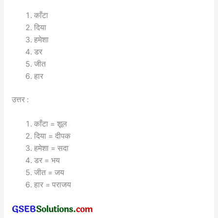
काँटा
दिया
हमेशा
डर
जीत
हार
उत्तर :
काँटा = शूल
दिया = दीपक
हमेशा = सदा
डर = भय
जीत = जय
हार = पराजय