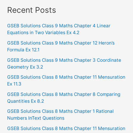
a
Recent Posts
r
c
GSEB Solutions Class 9 Maths Chapter 4 Linear
Equations in Two Variables Ex 4.2
h
f
GSEB Solutions Class 9 Maths Chapter 12 Heron’s
Formula Ex 12.1
o
GSEB Solutions Class 9 Maths Chapter 3 Coordinate
r
Geometry Ex 3.2
:
GSEB Solutions Class 8 Maths Chapter 11 Mensuration
Ex 11.3
GSEB Solutions Class 8 Maths Chapter 8 Comparing
Quantities Ex 8.2
GSEB Solutions Class 8 Maths Chapter 1 Rational
Numbers InText Questions
GSEB Solutions Class 8 Maths Chapter 11 Mensuration