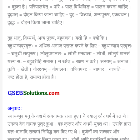
= दुहता है। परिपालयेत् = परि + पाल् विधिलिङ् = पालन करना चाहिए।
दुह्यात् = दोहन किया जाना चाहिए – दुह – विध्यर्थ, अन्यपुरुष, एकवचन।
दुह्युः = दोहन किया जाना चाहिए।
दुह् धातु, विध्यर्थ, अन्य पुरुष, बहुवचन। यतो हि = क्योंकि।
बहुधान्यप्रवृत्तः = अधिक अनाज प्राप्त करने के लिए – बहुधान्याय प्रवृत्तः
– चतुर्थी तत्पुरुष। लोलुपमानस: = लोभी मनवाला – लोभी, लोलुपं मानसं
यस्य सः – बहुव्रीहि समास। न रक्षेत् = रक्षण न करे। सस्यम् = अनाज।
कृषि = खेती। गोरक्ष्यम् = गोपालन। वणिक्पथ: = व्यापार। नश्यति =
नष्ट होता है, समाप्त होता है।
अनुवाद :
स्वायम्भुव मनु के वंश में अंगनामक राजा हुए। वे दयालु और धर्म में रत थे।
उनका वेन नामक पुत्र हुआ। वह क्रूर और अधर्म-युक्त था। उसके द्वारा
यज्ञ-दानादि सत्कर्म निषिद्ध कर दिए गए थे। दुर्जनों का सत्कार और
सज्जनों का अपमान किया जाता था। चोरी आदि प्रवृत्तियाँ सर्वत्र आरंभ