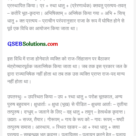
प्रस्थापित किया। प्र + स्था धातु + (प्रेरणार्थक) क्तवतु प्रत्यय-तवत्
– कर्तरि भूत-कृदन्त। अभिषिक्तम् = अभिषेक किया गया = अभि + सिच्
धातु + क्त प्रत्यय – प्राचीन परंपरानुसार राजा के रूप में घोषित होने से
पूर्व एक विधि का आयोजन किया जाता था।
इस विधि में राजा होनेवाले व्यक्ति को राज-सिंहासन पर बैठाकर
मंत्रोच्चारपूर्वक जलाभिषेक किया जाता था। जब तक इस प्रकार जल के
द्वारा राज्याभिषेक नहीं होता था तब तक उस व्यक्ति प्राप्त राज-पद मान्य
नहीं होता था।
उपतस्थुः = उपस्थित किया – उप + स्था धातु + परोक्ष भूतकाल, अन्य
पुरुष बहुवचन। क्षुधार्ताः = क्षुधा (भूख) से पीडित – क्षुधया आर्ताः – तृतीया
तत्पुरुष। दग्धुम् = जलाने के लिए – दह् धातु + तमुन् – हेत्वर्थक कृदन्त।
उद्यतः = सज्ज, तैयार। गोरूपम् = गाय के रूप को – गावः रूपम् – षष्ठी
तत्पुरुष समास। आस्थाय. = स्थित रहकर – आ + स्था धातु + क्त्वा
प्रत्यय – सम्बन्धक भूत कृदन्त। पलायितुम् – पलायन करने हेतु – पलाय्