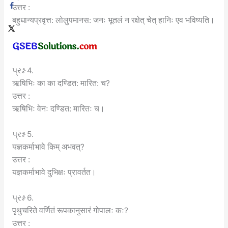
उत्तर :
बहुधान्यप्रवृत्त: लोलुपमानस: जनः भूतलं न रक्षेत् चेत् हानिः एव भविष्यति।
પ્રશ્ન 4.
ऋषिभिः का का दण्डित: मारित: च?
उत्तर :
ऋषिभिः वेनः दण्डित: मारितः च।
પ્રશ્ન 5.
यज्ञकर्माभावे किम् अभवत्?
उत्तर :
यज्ञकर्माभावे दुभिक्षः प्रावर्तत।
પ્રશ્ન 6.
पृथुचरिते वर्णितं रूपकानुसारं गोपालः कः?
उत्तर :