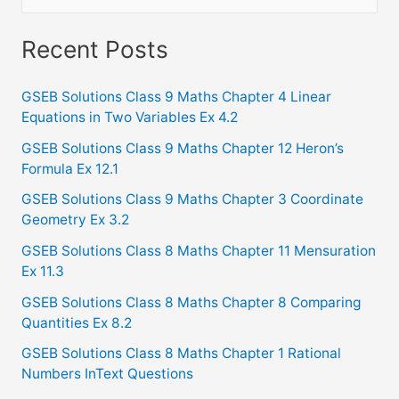
e
a
Recent Posts
r
c
GSEB Solutions Class 9 Maths Chapter 4 Linear
Equations in Two Variables Ex 4.2
h
f
GSEB Solutions Class 9 Maths Chapter 12 Heron’s
Formula Ex 12.1
o
GSEB Solutions Class 9 Maths Chapter 3 Coordinate
r
Geometry Ex 3.2
:
GSEB Solutions Class 8 Maths Chapter 11 Mensuration
Ex 11.3
GSEB Solutions Class 8 Maths Chapter 8 Comparing
Quantities Ex 8.2
GSEB Solutions Class 8 Maths Chapter 1 Rational
Numbers InText Questions