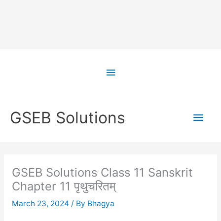
Skip
to
Above
content
Header
Main
GSEB Solutions
Men
GSEB Solutions Class 11 Sanskrit
Chapter 11 पृथुचरितम्
March 23, 2024
/ By
Bhagya