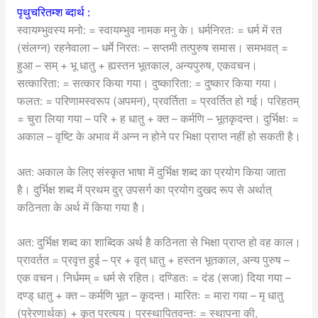
पृथुचरितम्श ब्दार्थ :
स्वायम्भुवस्य मनो: = स्वायम्भुव नामक मनु के। धर्मनिरतः = धर्म में रत
(संलग्न) रहनेवाला – धर्मे निरतः – सप्तमी तत्पुरुष समास। समभवत् =
हुआ – सम् + भू धातु + ह्यस्तन भूतकाल, अन्यपुरुष, एकवचन।
सत्कारिता: = सत्कार किया गया। दुष्कारिता: = दुष्कार किया गया।
फलत: = परिणामस्वरूप (अपमन), प्रवर्तिता = प्रवर्तित हो गई। परिहतम्
= चुरा लिया गया – परि + ह धातु + क्त – कर्मणि – भूतकृदन्त। दुर्भिक्षः =
अकाल – वृष्टि के अभाव में अन्न न होने पर भिक्षा प्राप्त नहीं हो सकती है।
अत: अकाल के लिए संस्कृत भाषा में दुर्भिक्ष शब्द का प्रयोग किया जाता
है। दुर्भिक्ष शब्द में प्रथम दुर् उपसर्ग का प्रयोग दुखद रूप से अर्थात्
कठिनता के अर्थ में किया गया है।
अत: दुर्भिक्ष शब्द का शाब्दिक अर्थ है कठिनता से भिक्षा प्राप्त हो वह काल।
प्रावर्तत = प्रवृत्त हुई – प्र + वृत् धातु + हस्तन भूतकाल, अन्य पुरुष –
एक वचन। निर्धमम् = धर्म से रहित। दण्डितः = दंड (सजा) दिया गया –
दण्ड् धातु + क्त – कर्मणि भूत – कृदन्त। मारितः = मारा गया – मृ धातु
(प्रेरणार्थक) + कृत् प्रत्यय। प्रस्थापितवन्तः = स्थापना की,