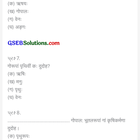
(क) ऋषयः
(ख) गोपालः
(ग) वेनः
(घ) अङ्गः
પ્રશ્ન 7.
गोरूपां पृथिवीं कः दुदोह?
(क) ऋषिः
(ख) मनुः
(ग) पृथुः
(घ) वेनः
પ્રશ્ન 8.
………………………………………. गोपाल: भूतलरूपां गां कृषिकर्मणा
दुदोह।
(क) पृथुरूपः