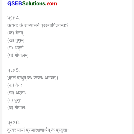
પ્રશ્ન 4.
ऋषयः कं राज्यासने प्रस्थापितवन्त:?
(क) वेनम्
(ख) पृथुम्
(ग) अङ्गं
(घ) गोपालम्
પ્રશ્ન 5.
भूतलं दग्धुम् कः उद्यतः अभवत्।
(क) वेनः
(ख) अङ्गः
(ग) पृथुः
(घ) गोपाल:
પ્રશ્ન 6.
दुरवस्थायां प्रजारक्षणार्थम् के प्रवृत्ताः