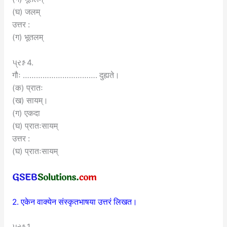
(घ) जलम्
उत्तर :
(ग) भूतलम्
પ્રશ્ન 4.
गौः ……………………………. दुह्यते।
(क) प्रातः
(ख) सायम्।
(ग) एकदा
(घ) प्रातःसायम्
उत्तर :
(घ) प्रातःसायम्
2. एकेन वाक्येन संस्कृतभाषया उत्तरं लिखत।
પ્રશ્ન 1.