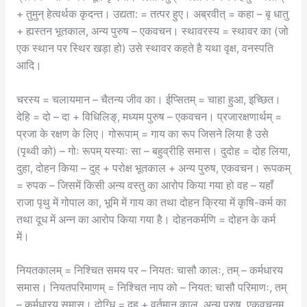
+ तुमुन् हेत्वर्थक कृदन्त। उद्यता: = तत्पर हुए। अब्रवीत् = कहा – बृ धातु
+ ह्यस्तन भूतकाल, अन्य पुरुष – एकवचन। स्थावरस्य = स्थावर का (जो
एक स्थान पर स्थिर खड़ा हो) उसे स्थावर कहते है यथा वृक्ष, वनस्पति
आदि।
चरस्य = चलायमान – चैतन्य जीव का। ईप्सितम् = चाहा हुआ, इच्छित।
देहि = दो – दा + विधिलिङ्, मध्यम पुरुष – एकवचन। प्रजारक्षणार्थम् =
प्रजा के रक्षण के लिए। गोरूपाम् = गाय का रूप जिसने लिया है उसे
(पृथ्वी को) – गोः रूपम् यस्याः सा – बहुव्रीहि समास। दुदोह = दोह लिया,
दुहा, दोहन किया – दुह् + परोक्ष भूतकाल + अन्य पुरुष, एकवचन। रूपकम्
= रुपक – जिसमें किसी अन्य वस्तु का आरोप किया गया हो वह – यहाँ
राजा पृथु में गोपाल का, भूमि में गाय का तथा दोहन क्रिया में कृषि-कर्म का
तथा दूध में अन्न का आरोप किया गया है। दोहनकर्मणि = दोहन के कर्म
में।
नियतकालम् = निश्चित समय पर – नियतः चासौ कालः, तम् – कर्मधारय
समास। नियतपरिमाणम् = निश्चित नाप को – नियत: चासौ परिमाणः, तम्
– कर्मधारय समास। दोग्धि = दुह् + वर्तमान काल, अन्य पुरुष, एकवचनम्