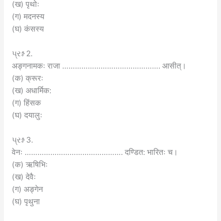
(ख) पृथोः
(ग) मदनस्य
(घ) कंसस्य
પ્રશ્ન 2.
अङ्गनामकः राजा ………………………………………. आसीत्।
(क) क्रूरः
(ख) अधार्मिक:
(ग) हिंसक
(घ) दयालुः
પ્રશ્ન 3.
वेनः ………………………………………. दण्डित: भारितः च।
(क) ऋषिभिः
(ख) देवैः
(ग) अङ्गेन
(घ) पृथुना