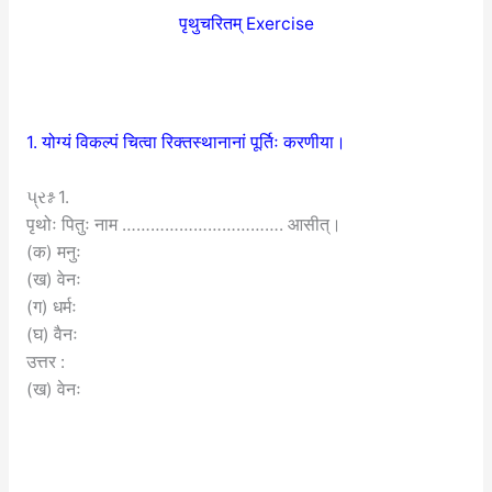
पृथुचरितम् Exercise
1. योग्यं विकल्पं चित्वा रिक्तस्थानानां पूर्तिः करणीया।
પ્રશ્ન 1.
पृथोः पितुः नाम ……………………………. आसीत्।
(क) मनुः
(ख) वेनः
(ग) धर्मः
(घ) वैनः
उत्तर :
(ख) वेनः