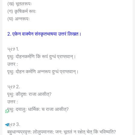
(ख) भूतलरूपः
(ग) कृषिकर्म रूपः
(घ) अन्नरूपः
2. एकेन वाक्येन संस्कृतभाषया उत्तरं लिखत।
પ્રશ્ન 1.
पृथुः दोहनकर्मणि किं रूपं दुग्धं प्राप्तवान्।
उत्तर :
पृथुः दोहन कर्मणि अन्नरूप दुग्धं प्राप्तवान्।
પ્રશ્ન 2.
पृथुः कीदृशः राजा आसीत्?
उत्तर :
पृथुः दयालुः धार्मिक: च राजा आसीत्?
પ્રશ્ન 3.
बहुधान्यप्रवृत्त: लोलुपमानस: जन: भूतलं न रक्षेत् चेत् किं भविष्यति?