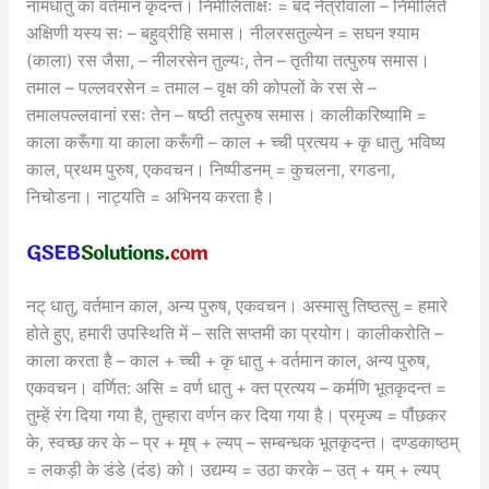
नामधातु का वर्तमान कृदन्त। निमीलिताक्षः = बंद नेत्रोंवाला – निमीलिते
अक्षिणी यस्य सः – बहुव्रीहि समास। नीलरसतुल्येन = सघन श्याम
(काला) रस जैसा, – नीलरसेन तुल्यः, तेन – तृतीया तत्पुरुष समास।
तमाल – पल्लवरसेन = तमाल – वृक्ष की कोपलों के रस से –
तमालपल्लवानां रसः तेन – षष्ठी तत्पुरुष समास। कालीकरिष्यामि =
काला करूँगा या काला करूँगी – काल + च्ची प्रत्यय + कृ धातु, भविष्य
काल, प्रथम पुरुष, एकवचन। निष्पीडनम् = कुचलना, रगडना,
निचोडना। नाट्यति = अभिनय करता है।
नट् धातु, वर्तमान काल, अन्य पुरुष, एकवचन। अस्मासु तिष्ठत्सु = हमारे
होते हुए, हमारी उपस्थिति में – सति सप्तमी का प्रयोग। कालीकरोति –
काला करता है – काल + च्ची + कृ धातु + वर्तमान काल, अन्य पुरुष,
एकवचन। वर्णित: असि = वर्ण धातु + क्त प्रत्यय – कर्मणि भूतकृदन्त =
तुम्हें रंग दिया गया है, तुम्हारा वर्णन कर दिया गया है। प्रमृज्य = पौंछकर
के, स्वच्छ कर के – प्र + मृष् + ल्यप् – सम्बन्धक भूतकृदन्त। दण्डकाष्ठम्
= लकड़ी के डंडे (दंड) को। उद्यम्य = उठा करके – उत् + यम् + ल्यप्