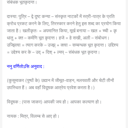
संबंधक भूतकृदन्त।
दास्या: पुत्रि – द्वे दुष्ट कन्या – संस्कृत नाटकों में स्त्री-पात्र के प्रति
क्रोध प्रकट करने के लिए, तिरस्कार करने हेतु इस शब्द का प्रयोग किया
जाता है। खलीकृतः = अपमानित किया, मूर्ख बनाया – खल + च्ची + कृ
धातु + क्त – कर्मणि भूत कृदन्त। हजे = हे सखी, अली – संबोधन।
उज्झित्वा = त्याग करके – उज्झ् + क्त्वा – सम्बन्धक भूत कृदन्त। उद्दिश्य
= उद्देश्य कर के – उद् + दिश् + ल्यप् – संबंधक भूत कृदन्त।
ननु वर्णितोऽसि अनुवाद :
(कुसुमाकर (पुष्पों के) उद्यान में जीमूत-वाहन, मलयवती और चेटी तीनों
उपस्थित हैं। अब वहाँ विदूषक आत्रेय प्रवेश करता है।)
विदूषक : (पास जाकर) आपकी जय हो। आपका कल्याण हो।
नायक : मित्र, विलम्ब से आए हो।