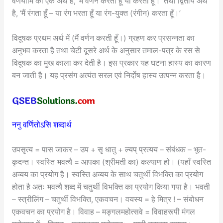
वर्णयामि का एक अर्थ है, ‘मैं वर्णन करता हूँ या करती हूँ।’ तथा द्वितीय अर्थ
है, ‘मैं रंगता हूँ – या रंग भरता हूँ या रंग-युक्त (रंगीन) करता हूँ।’
विदूषक प्रथम अर्थ में (मैं वर्णन करती हूँ।) ग्रहण कर प्रसन्नता का
अनुभव करता है तथा चेटी दूसरे अर्थ के अनुसार तमाल-पत्र के रस से
विदूषक का मुख काला कर देती है। इस प्रकार यह घटना हास्य का कारण
बन जाती है। यह प्रसंग अत्यंत सरल एवं निर्दोष हास्य उत्पन्न करता है।
ननु वर्णितोऽसि शब्दार्थ
उपसृत्य = पास जाकर – उप + सृ धातु + ल्यप् प्रत्यय – संबंधक – भूत-
कृदन्त। स्वस्ति भवत्यै = आपका (श्रीमती का) कल्याण हो। (यहाँ स्वस्ति
अव्यय का प्रयोग है। स्वस्ति अव्यय के साथ चतुर्थी विभक्ति का प्रयोग
होता है अतः भवत्यै शब्द में चतुर्थी विभक्ति का प्रयोग किया गया है। भवती
– स्त्रीलिंग – चतुर्थी विभक्ति, एकवचन। वयस्य = हे मित्र ! – संबोधन
एकवचन का प्रयोग है। विवाह – मङ्गलमहोत्सवे = विवाहरूपी मंगल