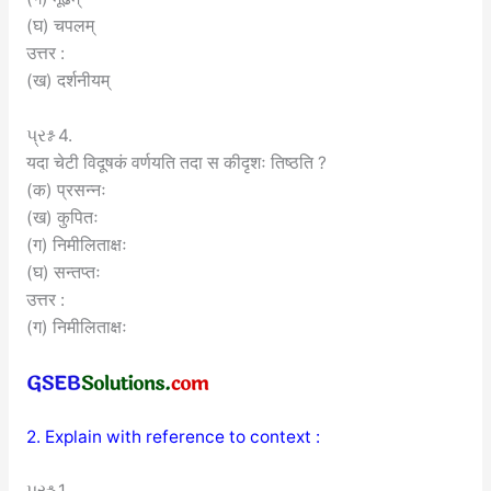
(घ) चपलम्
उत्तर :
(ख) दर्शनीयम्
પ્રશ્ન 4.
यदा चेटी विदूषकं वर्णयति तदा स कीदृशः तिष्ठति ?
(क) प्रसन्नः
(ख) कुपितः
(ग) निमीलिताक्षः
(घ) सन्तप्तः
उत्तर :
(ग) निमीलिताक्षः
2. Explain with reference to context :
પ્રશ્ન 1.