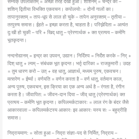
सम्यक् उपलक्षितम् = अच्छी तरह देखा हुआ। शशिनम् = चन्द्र को –
शशिन् द्वितीया विभक्ति एकवचन। कपोलयोः = दोनों गालों का।
तापानुरक्तम् = ताप-धूप से लाल हो चुके – तापेन अनुरक्तम् – तृतीया –
तत्पुरुष समास। ईहते = इच्छा करता है, चाहता है। परिख्नेदिता = अत्यंत
दुःखी हो चुकी – परि + खिद् धातु – प्रेरणार्थक + क्त प्रत्यय – कर्मणि
भूतकृदन्त।
नन्दनोद्यानम् = इन्द्र का उपवन, उद्यान। निर्दिश्य = निर्देश करके – निर् +
दिश् धातु + ल्यम् – संबंधक भूत कृदन्त। भर्तृ दारिका = राजकुमारी। उदह
= तुम धारण करो – उत् + वह धातु, आज्ञार्थ, मध्यम पुरुष, एकवचन।
मत्सरेण = ईर्ष्या। वर्णयति = वर्णन करता है – वर्ण धातु, वर्तमान काल,
अन्य पुरुष, एकवचन, इस क्रिया का एक अन्य अर्थ है – रंगता है, रंगीन
करता है। जीवापित: = जीवन-दान दिया – जीव् धातु (प्रेरणार्थक) क्त
प्रत्यय – कर्मणि भूत कृदन्त। कपिलमर्कटाकारः = लाल रंग के बंदर जैसे
आकारवाला – कपिलमर्कटस्य आकारः इव आकारः यस्य सः – बहुव्रीहि
समास।
निद्रायमाण: = सोता हुआ – निद्रा संज्ञा-पद से निर्मित, निद्राय –