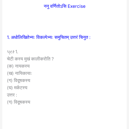
ननु वर्णितोऽसि Exercise
1. अधोलिखितेभ्यः विकल्पेभ्यः समुचितम् उत्तरं चिनुत :
પ્રશ્ન 1.
चेटी कस्य मुखं कालीकरोति ?
(क) नायकस्य
(ख) नायिकायाः
(ग) विदूषकस्य
(घ) मर्कटस्य
उत्तर :
(ग) विदूषकस्य