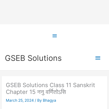
Skip
to
Above
content
Header
Main
GSEB Solutions
Men
GSEB Solutions Class 11 Sanskrit
Chapter 15 ननु वर्णितोऽसि
March 25, 2024
/ By
Bhagya