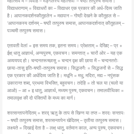
महोत्सव में – विवाह – मङ्गलस्य महोत्सवः – षष्ठी तत्पुरुष समास।
विद्याधराणाम् = विद्याधरों का – विद्याधर एक प्रकार की अर्ध-दिव्य जाति
है। आपानकदर्शनकौतुहलेन = मद्यपान – गोष्ठी देखने के कौतुहल से –
‘आपानकस्य दर्शनम् – षष्ठी तत्पुरुष समास, आपानकदर्शनात् कौतुहलम् –
पञ्चमी तत्पुरुष समास।
एतावती वेलां = इस समय तक, इतना समय। प्रेक्षताम् = देखिए – प्र +
ईक्ष् धातु आज्ञार्थ, अन्यपुरुष, एकवचन। समन्तात् = चारों ओर – यह एक
अव्ययपद हो। चन्दनतरूच्छासु = चन्दन वृक्ष की छाया में – चन्दनतरोः
छाया-तासु इति-षष्ठी-तत्पुरुष समास। सिद्धजनैः = सिद्धजनों से – सिद्ध
एक प्रकार की अर्धदिव्य जाति है। मधूनि = मधु, मदिरा, मद्य – नपुंसक
उकारान्त शब्द, प्रथमा विभक्ति, बहुवचन। तदेहि = तो चल या (चलो या
आओ) – आ + इ धातु, आज्ञार्थ, मध्यम पुरुष, एकवचन। तमालवीथिका =
तमालवृक्ष की दो पंक्तियों के मध्य का मार्ग।
शरत्सन्तापनेदितम् = शरद् ऋतु के ताप से खिन्न या तप्त – शरदः सन्तापः
– षष्ठी तत्पुरुष समास, शरत्सन्तापेन खेदितम् – तृतीया तत्पुरुष समास।
लक्ष्यते = दिखाई देता है – लक्ष् धातु, वर्तमान काल, अन्य पुरुष, एकवचन।