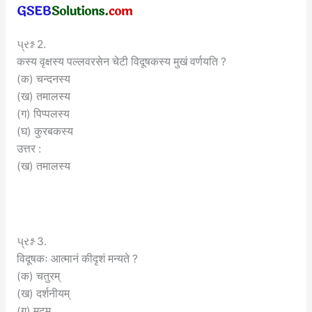
પ્રશ્ન 2.
कस्य वृक्षस्य पल्लवरसेन चेटी विदूषकस्य मुखं वर्णयति ?
(क) चन्दनस्य
(ख) तमालस्य
(ग) पिप्पलस्य
(घ) कुरबकस्य
उत्तर :
(ख) तमालस्य
પ્રશ્ન 3.
विदूषकः आत्मानं कीदृशं मन्यते ?
(क) चतुरम्
(ख) दर्शनीयम्
(ग) मूढम्