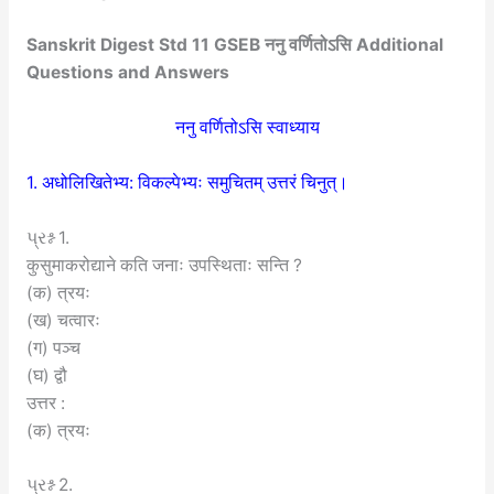
Sanskrit Digest Std 11 GSEB ननु वर्णितोऽसि Additional
Questions and Answers
ननु वर्णितोऽसि स्वाध्याय
1. अधोलिखितेभ्य: विकल्पेभ्यः समुचितम् उत्तरं चिनुत्।
પ્રશ્ન 1.
कुसुमाकरोद्याने कति जनाः उपस्थिताः सन्ति ?
(क) त्रयः
(ख) चत्वारः
(ग) पञ्च
(घ) द्वौ
उत्तर :
(क) त्रयः
પ્રશ્ન 2.