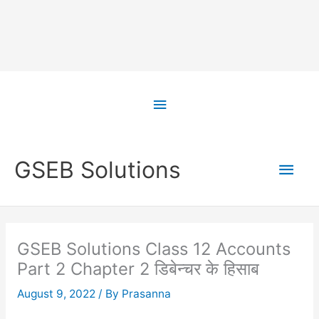
Skip
to
Above
content
Header
Main
GSEB Solutions
Men
GSEB Solutions Class 12 Accounts
Part 2 Chapter 2 डिबेन्चर के हिसाब
August 9, 2022
/ By
Prasanna