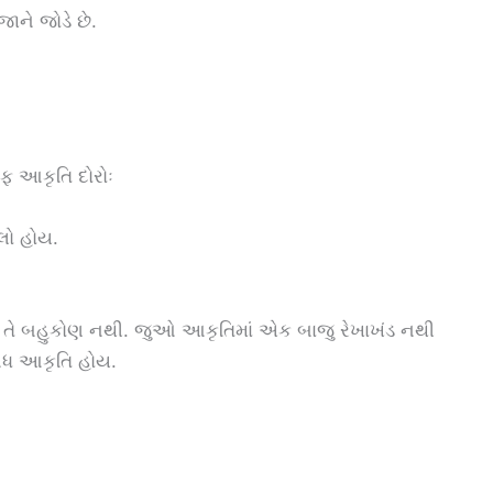
ાને જોડે છે.
રફ આકૃતિ દોરોઃ
ેલો હોય.
ંતુ તે બહુકોણ નથી. જુઓ આકૃતિમાં એક બાજુ રેખાખંડ નથી
બંધ આકૃતિ હોય.