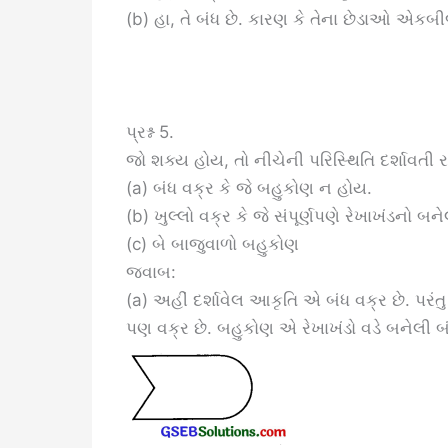
(b) હા, તે બંધ છે. કારણ કે તેના છેડાઓ એકબીજ
પ્રશ્ન 5.
જો શક્ય હોય, તો નીચેની પરિસ્થિતિ દર્શાવતી 
(a) બંધ વક્ર કે જે બહુકોણ ન હોય.
(b) ખુલ્લો વક્ર કે જે સંપૂર્ણપણે રેખાખંડનો બન
(c) બે બાજુવાળો બહુકોણ
જવાબ:
(a) અહીં દર્શાવેલ આકૃતિ એ બંધ વક્ર છે. પર
પણ વક્ર છે. બહુકોણ એ રેખાખંડો વડે બનેલી 