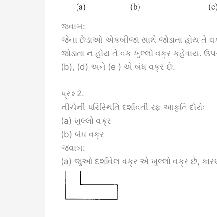
જવાબ:
જેના છેડાઓ એકબીજા સાથે જોડાતા હોય તે વ
જોડાતા ન હોય તે વક ખુલ્લો વક્ર કહેવાય. ઉપ
(b), (d) અને (e ) એ બંધ વક્ર છે.
પ્રશ્ન 2.
નીચેની પરિસ્થિતિ દર્શાવતી રફ આકૃતિ દોરોઃ
(a) ખુલ્લો વક્ર
(b) બંધ વક્ર
જવાબ:
(a) જુઓ દર્શાવેલ વક્ર એ ખુલ્લો વક્ર છે, ક