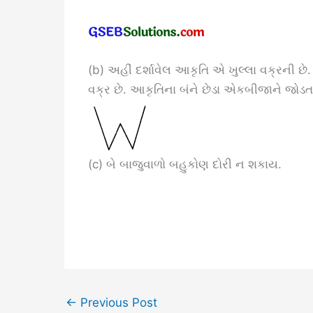
(b) અહીં દર્શાવેલ આકૃતિ એ ખુલ્લા વક્રની 
વક્ર છે. આકૃતિના બંને છેડા એકબીજાને જોડતા
(c) બે બાજુવાળો બહુકોણ દોરી ન શકાય.
←
Previous Post