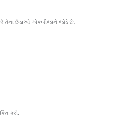
 કે તેના છેડાઓ એકબીજાને જોડે છે.
કિત કરો.