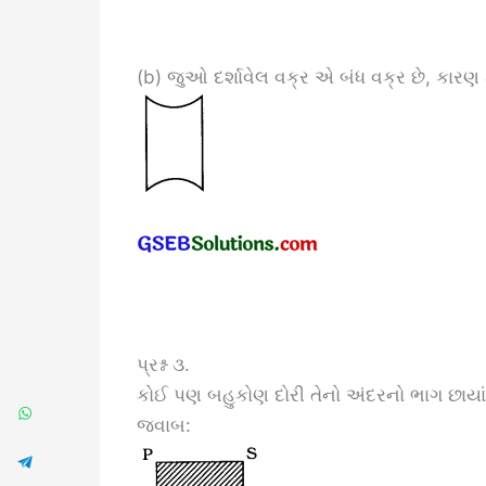
(b) જુઓ દર્શાવેલ વક્ર એ બંધ વક્ર છે, કારણ
પ્રશ્ન ૩.
કોઈ પણ બહુકોણ દોરી તેનો અંદરનો ભાગ છાયાં
જવાબ: