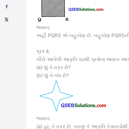
જવાબ:
અહીં PQRS એ બહુકોણ છે. બહુકોણ PQRSની અં
પ્રશ્ન 4.
નીચે આપેલી આકૃતિ પરથી પ્રશ્નોના જવાબ આપ
(a) શું તે વક્ર છે?
(b) શું તે બંધ છે?
જવાબ:
(a) હા, તે વક્ર છે. કારણ કે આકૃતિ રેખાખંડોથ