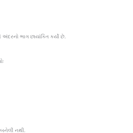
દરનો ભાગ છાયાંકિત કર્યો છે.
ોઃ
ી બનેલી નથી.