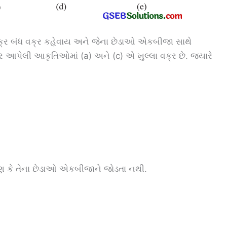
ક્ર બંધ વક્ર કહેવાય અને જેના છેડાઓ એકબીજા સાથે
ર આપેલી આકૃતિઓમાં (a) અને (c) એ ખુલ્લા વક્ર છે. જ્યારે
ારણ કે તેના છેડાઓ એકબીજાને જોડતા નથી.