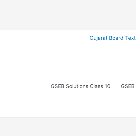
Skip
Gujarat Board Tex
to
content
GSEB Solutions Class 10
GSEB 