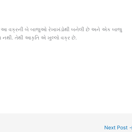
છે. આ વક્રની બે બાજુઓ રેખાખંડોથી બનેલી છે અને એક બાજુ
 નથી. તેથી આકૃતિ એ ખુલ્લો વક્ર છે.
Next Post