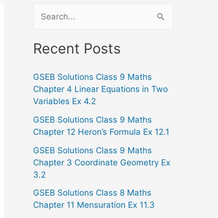
S
e
a
Recent Posts
r
GSEB Solutions Class 9 Maths
c
Chapter 4 Linear Equations in Two
h
Variables Ex 4.2
f
GSEB Solutions Class 9 Maths
o
Chapter 12 Heron’s Formula Ex 12.1
r
GSEB Solutions Class 9 Maths
:
Chapter 3 Coordinate Geometry Ex
3.2
GSEB Solutions Class 8 Maths
Chapter 11 Mensuration Ex 11.3