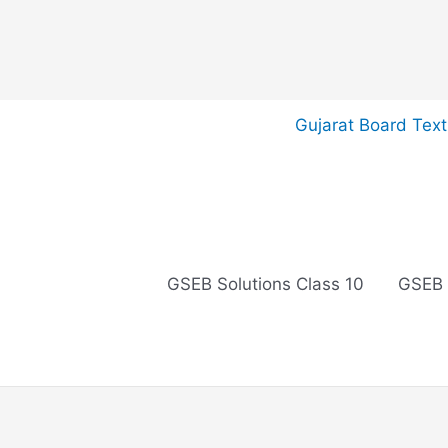
Skip
Gujarat Board Tex
to
content
GSEB Solutions Class 10
GSEB 