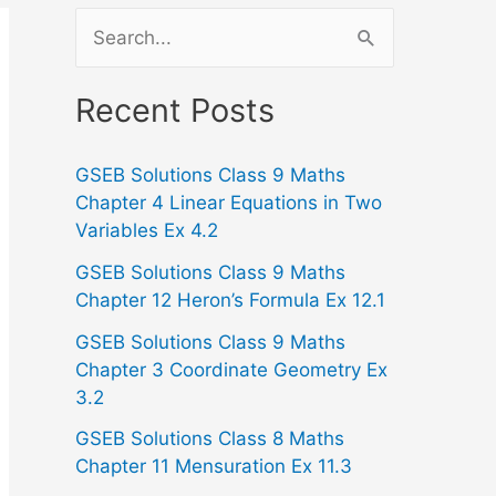
S
e
a
Recent Posts
r
GSEB Solutions Class 9 Maths
c
Chapter 4 Linear Equations in Two
h
Variables Ex 4.2
f
GSEB Solutions Class 9 Maths
o
Chapter 12 Heron’s Formula Ex 12.1
r
GSEB Solutions Class 9 Maths
:
Chapter 3 Coordinate Geometry Ex
3.2
GSEB Solutions Class 8 Maths
Chapter 11 Mensuration Ex 11.3