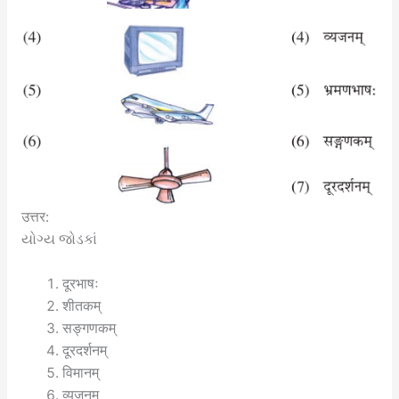
उत्तर:
યોગ્ય જોડકાં
दूरभाषः
शीतकम्
सङ्गणकम्
दूरदर्शनम्
विमानम्
व्यजनम्