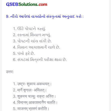
9. નીચે આપેલાં વાક્યોનો સંસ્કૃતમાં અનુવાદ કરો :
ઊંટે પોપટને કહ્યું.
રસ્તામાં શિયાળ મળ્યું.
પોપટની ચાંચ વાંકી છે.
વિમાન આકાશમાર્ગે ચાલે છે.
પંખો ફરે છે.
સંકટમાં મિત્રની પરીક્ષા થાય છે.
उत्तर:
उष्ट्रः शुकाय अकथयत्।
मार्गे शृगालः अमिलत्।
शुकस्य चञ्चुः वक्रा अस्ति।
विमानम् आकाशमार्गेण चलति।
व्यजनम् भ्रमणं करोति।