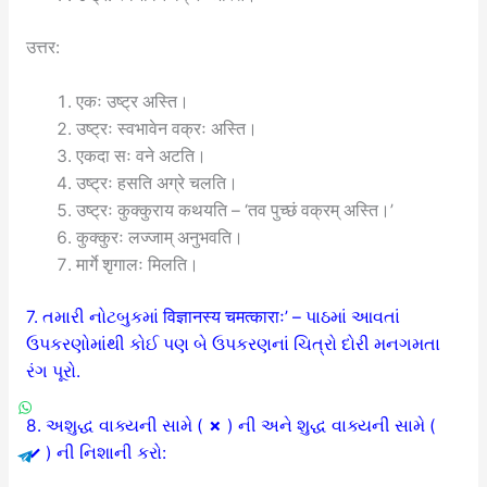
उत्तर:
एकः उष्ट्र अस्ति।
उष्ट्रः स्वभावेन वक्रः अस्ति।
एकदा सः वने अटति।
उष्ट्रः हसति अग्रे चलति।
उष्ट्रः कुक्कुराय कथयति – ‘तव पुच्छं वक्रम् अस्ति।’
कुक्कुरः लज्जाम् अनुभवति।
मार्गे शृगालः मिलति।
7.
તમારી નોટબુકમાં
विज्ञानस्य चमत्काराः’ –
પાઠમાં આવતાં
ઉપકરણોમાંથી કોઈ પણ બે ઉપકરણનાં ચિત્રો દોરી મનગમતા
રંગ પૂરો.
8. અશુદ્ધ વાક્યની સામે (
✗
) ની અને શુદ્ધ વાક્યની સામે (
✓
) ની નિશાની કરો: