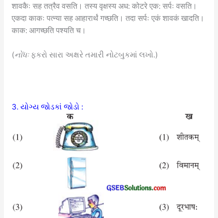
शावकैः सह तत्रैव वसति। तस्य वृक्षस्य अध: कोटरे एक: सर्पः वसति।
एकदा काकः पत्न्या सह आहारार्थं गच्छति। तदा सर्पः एकं शावकं खादति।
काक: आगच्छति पश्यति च।
(
નોંધઃ
ફકરો સારા અક્ષરે તમારી નોટબુકમાં લખો.)
3. યોગ્ય જોડકાં જોડો :