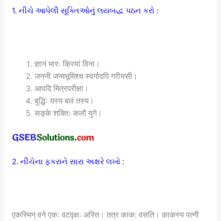
1. નીચે આપેલી સૂક્તિઓનું લયબદ્ધ પઠન કરો :
ज्ञानं भारः क्रियां विना।
जननी जन्मभूमिश्च स्वर्गादपि गरीयसी।
आपदि मित्रपरीक्षा।
बुद्धिः यस्य बलं तस्य।
सङ्के शक्तिः कलौ युगे।
2. નીચેના ફકરાને સારા અક્ષરે લખો :
एकस्मिन् वने एकः वटवृक्षः अस्ति। तत्र काक: वसति। काकस्य पत्नी