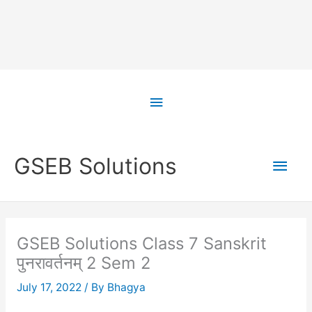
Skip
to
Above
content
Header
Main
GSEB Solutions
Men
GSEB Solutions Class 7 Sanskrit
पुनरावर्तनम् 2 Sem 2
July 17, 2022
/ By
Bhagya