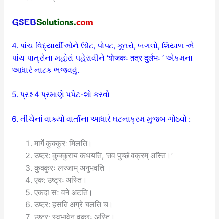
4.
પાંચ વિદ્યાર્થીઓને ઊંટ, પોપટ, કૂતરો, બગલો, શિયાળ એ
પાંચ પાત્રોના મહોરાં પહેરાવીને ‘योजकः तत्र दुर्लभः
‘ એકમના
આધારે નાટક ભજવવું.
5. પ્રશ્ન 4 પ્રમાણે પપેટ-શો કરવો
6. નીચેનાં વાક્યો વાર્તાના આધારે ઘટનાક્રમ મુજબ ગોઠવો :
मार्गे कुक्कुरः मिलति।
उष्ट्र: कुक्कुराय कथयति, ‘तव पुच्छं वक्रम् अस्ति।’
कुक्कुरः लज्जाम् अनुभवति ।
एक: उष्ट्रः अस्ति।
एकदा सः वने अटति।
उष्ट्र: हसति अग्रे चलति च।
उष्ट्र: स्वभावेन वक्रः अस्ति।