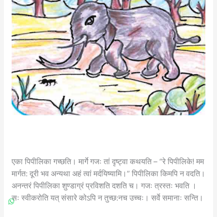
एका पिपीलिका गच्छति। मार्गे गजः तां दृष्ट्वा कथयति – “रे पिपीलिके! मम
मार्गत: दूरी भव अन्यथा अहं त्वां मर्दयिष्यामि।” पिपीलिका किमपि न वदति।
अनन्तरं पिपीलिका शुण्डाग्रं प्रविशति दशति च। गजः त्रस्तः भवति ।
सः स्वीकरोति यत् संसारे कोऽपि न तुच्छ:नच उच्चः। सर्वे समानाः सन्ति।