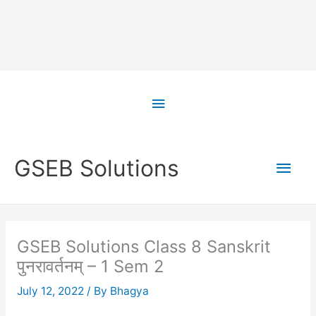
Skip
to
Above
content
Header
Main
GSEB Solutions
Men
GSEB Solutions Class 8 Sanskrit
पुनरावर्तनम् – 1 Sem 2
July 12, 2022
/ By
Bhagya