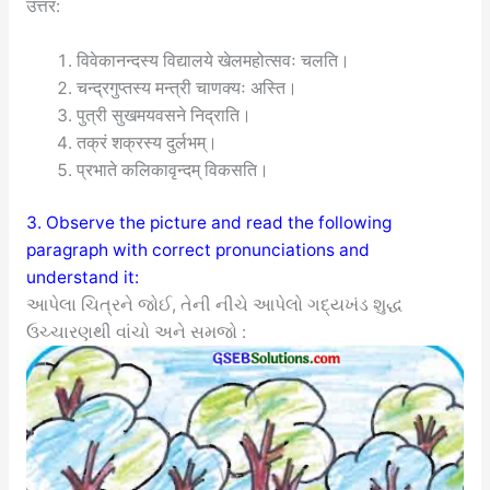
उत्तर:
विवेकानन्दस्य विद्यालये खेलमहोत्सवः चलति।
चन्द्रगुप्तस्य मन्त्री चाणक्यः अस्ति।
पुत्री सुखमयवसने निद्राति।
तक्रं शक्रस्य दुर्लभम्।
प्रभाते कलिकावृन्दम् विकसति।
3. Observe the picture and read the following
paragraph with correct pronunciations and
understand it:
આપેલા ચિત્રને જોઈ, તેની નીચે આપેલો ગદ્યખંડ શુદ્ધ
ઉચ્ચારણથી વાંચો અને સમજો :