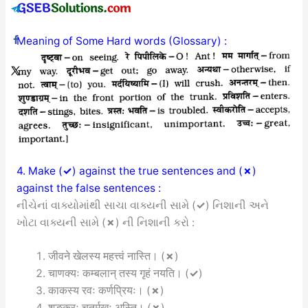
Meaning of Some Hard words (Glossary) :
4. Make (
✓
) against the true sentences and (
✗
)
against the false sentences :
નીચેનાં વાક્યોમાંથી સાચા વાક્યની સામે (
✓
) નિશાની અને
ખોટા વાક્યની સામે (
✗
) ની નિશાની કરો :
जीवने खेलस्य महत्त्वं नास्ति।
(
✗
)
चाणक्यः कम्बलान् तस्य गृहं नयति।
(
✓
)
काकस्य रवः कर्णप्रियः।
(
✗
)
शङ्करः चतुर्मुखः अस्ति।
(
✗
)