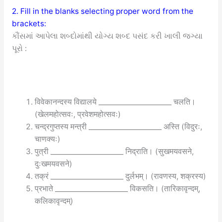
2. Fill in the blanks selecting proper word from the
brackets:
કૌંસમાં આપેલા શબ્દોમાંથી યોગ્ય શબ્દ પસંદ કરી ખાલી જગ્યા
પૂરો :
विवेकानन्दस्य विद्यालये _____________________ चलति।
(खेलमहोत्सवः, प्रवेशमहोत्सवः)
चन्द्रगुप्तस्य मन्त्री _____________________ अस्ति (विदुरः,
चाणक्यः)
पुत्री _____________________ निद्राति। (सुखमयवसने,
दुःखमयवसने)
तक्रं _____________________ दुर्लभम्। (रावणस्य, शक्रस्य)
प्रभाते _____________________ विकसति। (तारिकावृन्दम्,
कलिकावृन्दम्)