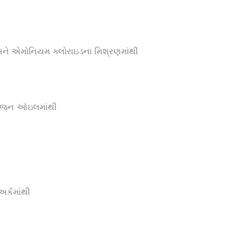
અને એમોનિયમ ક્લોરાઇડના મિશ્રણમાંથી
એન્જિન ઑઇલમાંથી
ર્કમાંથી