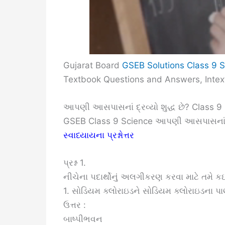
Gujarat Board
GSEB Solutions Class 9 
Textbook Questions and Answers, Intext
આપણી આસપાસનાં દ્રવ્યો શુદ્ધ છે? Class 
GSEB Class 9 Science આપણી આસપાસનાં દ્
સ્વાધ્યાયના પ્રશ્નોત્તર
પ્રશ્ન 1.
નીચેના પદાર્થોનું અલગીકરણ કરવા માટે તમ
1. સોડિયમ ક્લોરાઇડને સોડિયમ ક્લોરાઇડના પાણ
ઉત્તર :
બાષ્પીભવન