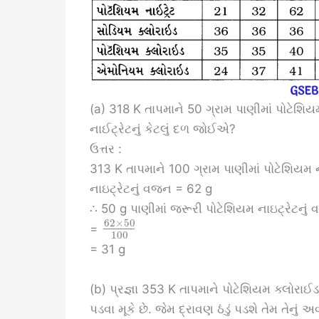
(a) 318 K તાપમાને 50 ગ્રામ પાણીમાં પોટેશિયમ
નાઈટ્રેટનું કેટલું દળ જોઈએ?
ઉત્તર :
313 K તાપમાને 100 ગ્રામ પાણીમાં પોટેશિયમ ન
નાઇટ્રેટનું વજન = 62 g
∴ 50 g પાણીમાં જરૂરી પોટેશિયમ નાઇટ્રેટનું
62
×
50
=
100
= 31 g
(b) પ્રજ્ઞા 353 K તાપમાને પોટેશિયમ ક્લોરાઈડન
પડવા મૂકે છે. જેમ દ્રાવણ ઠંડું પડશે તેમ તેનુ