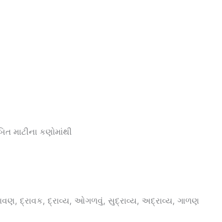
બિત માટીના કણોમાંથી
ાવણ, દ્રાવક, દ્રાવ્ય, ઓગળવું, સુદ્રાવ્ય, અદ્રાવ્ય, ગાળણ