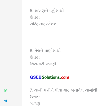
5. માખણને દહીંમાંથી
ઉત્તર :
સેન્ટ્રિક્ટ્રગેશન
6. તેલને પાણીમાંથી
ઉત્તર :
ભિનકારી ગળણી
7. ચાની પત્તીને પીવા માટે બનાવેલ ચામાંથી
ઉત્તર :
ગાળણ