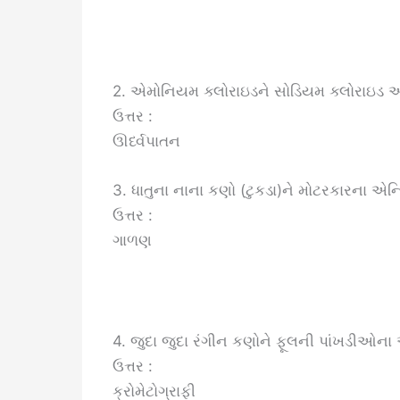
2. એમોનિયમ ક્લોરાઇડને સોડિયમ ક્લોરાઇડ 
ઉત્તર :
ઊર્ધ્વપાતન
3. ધાતુના નાના કણો (ટુકડા)ને મોટરકારના 
ઉત્તર :
ગાળણ
4. જુદા જુદા રંગીન કણોને ફૂલની પાંખડીઓના અ
ઉત્તર :
ક્રોમેટોગ્રાફી