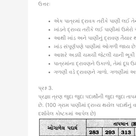
ઉત્તરઃ
એક પાત્રમાં દ્રાવક તરીકે પાણી લઈ તે
ખાંડને દ્રાવ્ય તરીકે લઈ પાણીમાં ઉમેરો 
આથી ખાંડ અને પાણીનું દ્રાવણ તૈયાર થ
ખાંડ સંપૂર્ણપણે પાણીમાં ઓગળી જાય છે
આશરે અડધી ચમચી જેટલી ચાની ભૂકી ઉમે
પાત્રમાંના દ્રાવણને ઉકાળો, તેમાં દૂધ 
ગળણી વડે દ્રાવણને ગાળો. ગળણીમાં અદ્
પ્રશ્ન 3.
પ્રજ્ઞા ત્રણ જુદા જુદા પદાર્થોની જુદા જુદા તા
છે. (100 ગ્રામ પાણીમાં દ્રાવ્ય થયેલ પદાર્થનું 
દર્શાવેલ કોષ્ટકમાં આપેલ છે)