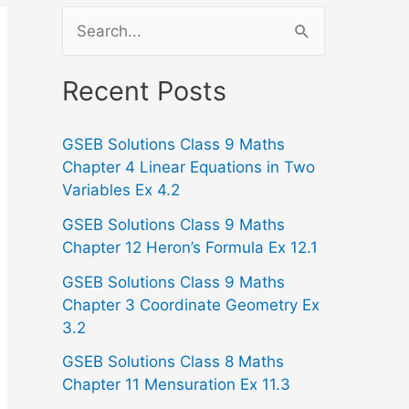
S
e
a
Recent Posts
r
GSEB Solutions Class 9 Maths
c
Chapter 4 Linear Equations in Two
h
Variables Ex 4.2
f
GSEB Solutions Class 9 Maths
o
Chapter 12 Heron’s Formula Ex 12.1
r
GSEB Solutions Class 9 Maths
:
Chapter 3 Coordinate Geometry Ex
3.2
GSEB Solutions Class 8 Maths
Chapter 11 Mensuration Ex 11.3