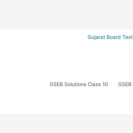
Skip
Gujarat Board Tex
to
content
GSEB Solutions Class 10
GSEB 