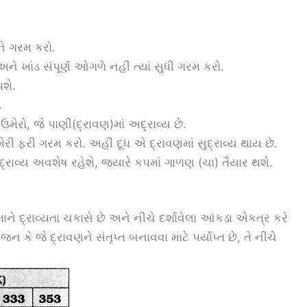
ને ગરમ કરો.
અને ખાંડ સંપૂર્ણ ઓગળે નહીં ત્યાં સુધી ગરમ કરો.
શે.
.
રો, જે પાણી(દ્રાવણ)માં અદ્રાવ્ય છે.
ઉમેરી ફરી ગરમ કરો. અહીં દૂધ એ દ્રાવણમાં સુદ્રાવ્ય થાય છે.
રાવ્ય અવશેષ રહેશે, જ્યારે કપમાં ગાળણ (ચા) તૈયાર થશે.
પમાને દ્રાવ્યતા ચકાસે છે અને નીચે દર્શાવેલા આંકડા એકત્ર કરે
વજન કે જે દ્રાવણને સંતૃપ્ત બનાવવા માટે પર્યાપ્ત છે, તે નીચે