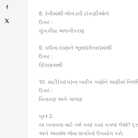
8. રેતીમાંથી લોખંડની ટાંકણીઓને
ઉત્તર :
ચુંબકીય અલગીકરણ
9. ઘઉંના દાણાને ભૂસાં(છોતરા)માંથી
ઉત્તર :
ઊપણવાથી
10. માટી(કાદવ)ના બારીક કણોને પાણીમાં નિલં
ઉત્તર :
નિતારણ અને ગાળણ
પ્રશ્ન 2.
ચા બનાવવા માટે તમે કયાં કયાં પગલાં લેશો? દ્ર
અને અવશેષ જેવા શબ્દોનો ઉપયોગ કરો.