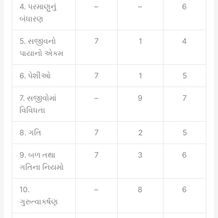
4. પરમાણુનું
–
–
6
બંધારણ
5. સજીવનો
7
1
4
પાયાનો એકમ
6. પેશીઓ
7
1
5
7. સજીવોમાં
–
9
7
વિવિધતા
8. ગતિ
7
2
5
9. બળ તથા
7
3
6
ગતિના નિયમો
10.
–
8
6
ગુરુત્વાકર્ષણ