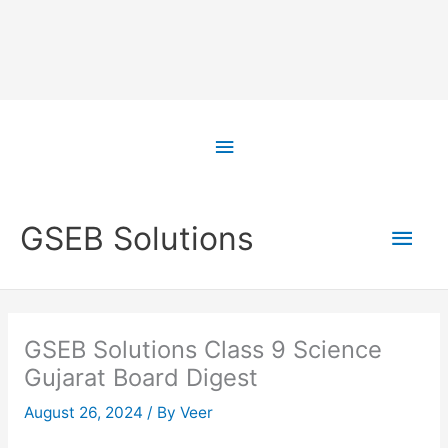
Skip
to
Above
content
Header
Main
GSEB Solutions
Men
GSEB Solutions Class 9 Science
Gujarat Board Digest
August 26, 2024
/ By
Veer