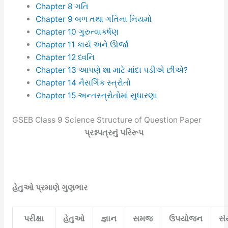
Chapter 8 ગતિ
Chapter 9 બળ તથા ગતિના નિયમો
Chapter 10 ગુરુત્વાકર્ષણ
Chapter 11 કાર્ય અને ઊર્જા
Chapter 12 ધ્વનિ
Chapter 13 આપણે શા માટે માંદા પડીએ છીએ?
Chapter 14 નૈસર્ગિક સ્ત્રોતો
Chapter 15 અન્તસ્ત્રોતોમાં સુધારણા
GSEB Class 9 Science Structure of Question Paper
પ્રશ્નપત્રનું પરિરૂપ
હેતુઓ પ્રમાણે ગુણભાર
પરીક્ષા
હેતુઓ
જ્ઞાન
સમજ
ઉપયોજન
સ