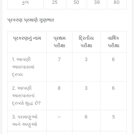
કુલ
25
50
39
80
પ્રકરણ પ્રમાણે ગુણભાર
પ્રકરણનું નામ
પ્રથમ
દ્રિતીય
વાર્ષિક
પરીક્ષા
પરીક્ષા
પરીક્ષા
1. આપણી
7
3
6
આસપાસમાં
દ્રવ્ય
2. આપણી
8
3
6
આસપાસનાં
દ્રવ્યો શુદ્ધ છે?
3. પરમાણુઓ
–
6
5
અને અણુઓ