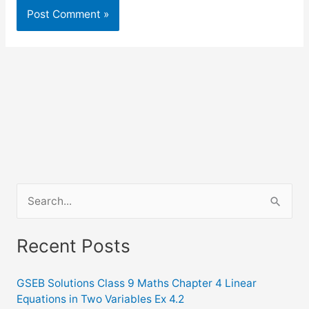
S
e
a
Recent Posts
r
c
GSEB Solutions Class 9 Maths Chapter 4 Linear
Equations in Two Variables Ex 4.2
h