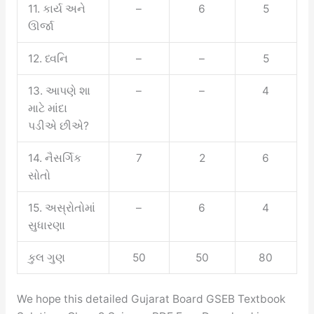
11. કાર્ય અને
–
6
5
ઊર્જા
12. ધ્વનિ
–
–
5
13. આપણે શા
–
–
4
માટે માંદા
પડીએ છીએ?
14. નૈસર્ગિક
7
2
6
સોતો
15. અસ્રોતોમાં
–
6
4
સુધારણા
કુલ ગુણ
50
50
80
We hope this detailed Gujarat Board GSEB Textbook