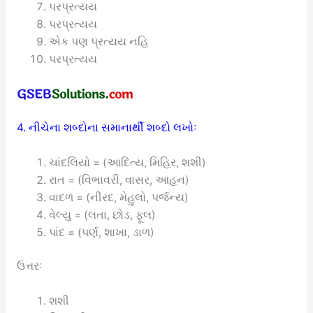
પરપ્રત્યય
પરપ્રત્યય
એક પણ પ્રત્યય નહિ
પરપ્રત્યય
4. નીચેના શબ્દોના સમાનાર્થી શબ્દો લખોઃ
ચાંદલિયો = (આદિત્ય, મિહિર, શશી)
રાત = (વિભાવરી, વાસર, આહન)
વાદળ = (નીરદ, મેહુલો, પર્જન્ય)
વેલ્યુ = (લતા, છોડ, ફૂલ)
પાંદ = (પર્ણ, શાખા, ડાળ)
ઉત્તરઃ
શશી