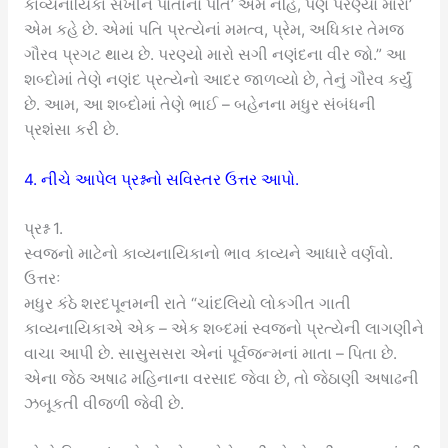
કાવ્યનાયિકા સખીને પોતાનો પતિ’ એમ નહિ, પણ પરણ્યો મારો’
એમ કહે છે. એમાં પતિ પ્રત્યેનાં મમત્વ, પ્રેમ, અધિકાર તેમજ
ગૌરવ પ્રગટ થાય છે. પરણ્યો મારો સગી નણંદના વીર જો.” આ
શબ્દોમાં તેણે નણંદ પ્રત્યેનો આદર જાળવ્યો છે, તેનું ગૌરવ કર્યું
છે. આમ, આ શબ્દોમાં તેણે ભાઈ – બહેનના મધુર સંબંધની
પ્રશંસા કરી છે.
4. નીચે આપેલ પ્રશ્નનો સવિસ્તર ઉત્તર આપો.
પ્રશ્ન 1.
સ્વજનો માટેનો કાવ્યનાયિકાનો ભાવ કાવ્યને આધારે વર્ણવો.
ઉત્તરઃ
મધુર કંઠે શરદપૂનમની રાતે “ચાંદલિયો લોકગીત ગાતી
કાવ્યનાયિકાએ એક – એક શબ્દમાં સ્વજનો પ્રત્યેની લાગણીને
વાચા આપી છે. સાસુસસરા એનાં પૂર્વજન્મનાં માતા – પિતા છે.
એના જેઠ અષાઢ મહિનાના વરસાદ જેવા છે, તો જેઠાણી અષાઢની
ઝબૂકતી વીજળી જેવી છે.