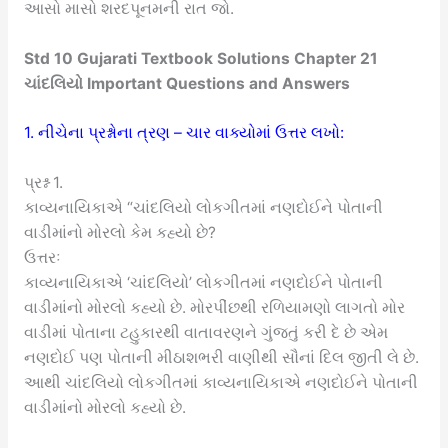
આસો માસો શરદપૂનમની રાત જો.
Std 10 Gujarati Textbook Solutions Chapter 21
ચાંદલિયો Important Questions and Answers
1. નીચેના પ્રશ્નોના ત્રણ – ચાર વાક્યોમાં ઉત્તર લખો:
પ્રશ્ન 1.
કાવ્યનાયિકાએ “ચાંદલિયો લોકગીતમાં નણદોઈને પોતાની
વાડીમાંનો મોરલો કેમ કહ્યો છે?
ઉત્તરઃ
કાવ્યનાયિકાએ ‘ચાંદલિયો’ લોકગીતમાં નણદોઈને પોતાની
વાડીમાંનો મોરલો કહ્યો છે. મોરપીંછથી રળિયામણો લાગતો મોર
વાડીમાં પોતાના ટહુકારથી વાતાવરણને ગુંજતું કરી દે છે એમ
નણદોઈ પણ પોતાની મીઠાશભરી વાણીથી સૌનાં દિલ જીતી લે છે.
આથી ચાંદલિયો લોકગીતમાં કાવ્યનાયિકાએ નણદોઈને પોતાની
વાડીમાંનો મોરલો કહ્યો છે.