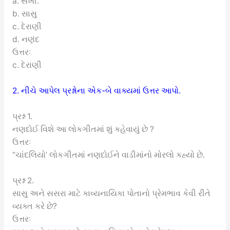
a. સખી.
b. સાસુ
c. દેરાણી
d. નણંદ
ઉત્તરઃ
c. દેરાણી
2. નીચે આપેલ પ્રશ્નોના એક-બે વાક્યમાં ઉત્તર આપો.
પ્રશ્ન 1.
નણદોઈ વિશે આ લોકગીતમાં શું કહેવાયું છે ?
ઉત્તરઃ
“ચાંદલિયો’ લોકગીતમાં નણદોઈને વાડીમાંનો મોરલો કહ્યો છે.
પ્રશ્ન 2.
સાસુ અને સસરા માટે કાવ્યનાયિકા પોતાનો પ્રેમભાવ કેવી રીતે
વ્યક્ત કરે છે?
ઉત્તરઃ