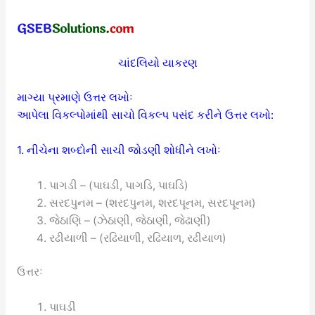
ચાંદલિયો યાકરણ
માગ્યા પ્રમાણે ઉત્તર લખોઃ
આપેલા વિકલ્પોમાંથી સાચો વિકલ્પ પસંદ કરીને ઉત્તર લખો:
1. નીચેના શબ્દોની સાચી જોડણી શોધીને લખોઃ
પાગડી – (પાઘડી, પાગડિ, પાઘડિ)
સરદપુનમ – (શરદપુનમ, શરદપૂનમ, સરદપૂનમ)
જેઠાણિ – (ઝેઠાણી, જેઠાણી, જેઢાણી)
રઢીયાળી – (રઢિયાળી, રઢિયાળ, રઢીયાળ)
ઉત્તરઃ
પાઘડી