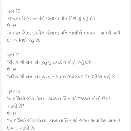
પ્રશ્ન 10.
કાવ્યનાયિકા સખીને પોતાના પતિ વિશે શું કહે છે?
ઉત્તરઃ
કાવ્યનાયિકા સખીને પોતાના પતિ તાણીને નવરંગ – પાઘડી બાંધે
છે, એ વિશે કહે છે.
પ્રશ્ન 11.
“રઢિયાળી રાત’ સંગ્રહનું સંપાદન કોણે કર્યું છે?
ઉત્તરઃ
“રઢિયાળી રાત’ સંગ્રહનું સંપાદન ઝવેરચંદ મેઘાણીએ કર્યું છે.
પ્રશ્ન 12.
‘ચાંદલિયો લોકગીતમાં કાવ્યનાયિકાએ “જેઠને કોની ઉપમા
આપી છે?
ઉત્તરઃ
“ચાંદલિયો લોકગીતમાં કાવ્યનાયિકાએ જેઠને અષાઢિયા મેઘની
ઉપમા આપી છે.