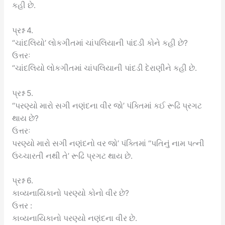
કહી છે.
પ્રશ્ન 4.
“ચાંદલિયો’ લોકગીતમાં ચાંપલિયાની પાંદડી કોને કહી છે?
ઉત્તરઃ
“ચાંદલિયો લોકગીતમાં ચાંપલિયાની પાંદડી દેરાણીને કહી છે.
પ્રશ્ન 5.
“પરણ્યો મારો સગી નણંદના વીર જો’ પંક્તિમાં કઈ રૂઢિ પ્રગટ
થાય છે?
ઉત્તરઃ
પરણ્યો મારો સગી નણંદનો વર જો’ પંક્તિમાં “પતિનું નામ પત્ની
ઉચ્ચારતી નથી તે’ રૂઢિ પ્રગટ થાય છે.
પ્રશ્ન 6.
કાવ્યનાયિકાનો પરણ્યો કોનો વીર છે?
ઉત્તર :
કાવ્યનાયિકાનો પરણ્યો નણંદના વીર છે.