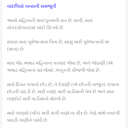
ચાંદલિયો કાવ્યની સમજૂતી
આસો મહિનાની શરદપૂનમની રાત છે. સખી, મારા
ચોક(ચોગાન)માં ચાંદો ઊગ્યો છે.
સસરા મારા પૂર્વજન્મના પિતા છે, સાસુ મારી પૂર્વજન્મની મા
(માતા) છે.
મારા જેઠ અષાઢ મહિનાના વરસાદ જેવા છે, અને જેઠાણી (એ
અષાઢ મહિનાનાં વાદળોમાં) ઝબૂકતી વીજળી જેવાં છે.
મારો દિયર ચંપાનો છોડ છે, ને દેરાણી (એ છોડની નાજુક) ચંપાના
છોડની પાંદડી છે. મારી નણંદ મારી વાડીમાંની વેલ છે અને મારા
નણદોઈ મારી વાડીમાંનો મોરલો છે.
મારો પરણ્યો (પતિ) મારી સગી નણંદના વીર છે. તેણે માથે નવરંગી
પાઘડી તાણીને બાંધી છે.