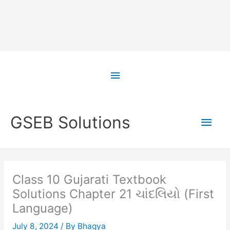
Skip
to
Above
content
Header
Main
GSEB Solutions
Men
Class 10 Gujarati Textbook
Solutions Chapter 21 ચાંદલિયો (First
Language)
July 8, 2024
/ By
Bhagya