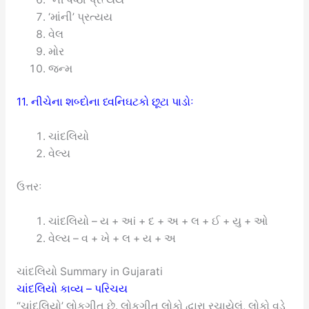
‘માંની’ પ્રત્યય
વેલ
મોર
જન્મ
11. નીચેના શબ્દોના ધ્વનિઘટકો છૂટા પાડોઃ
ચાંદલિયો
વેલ્ય
ઉત્તરઃ
ચાંદલિયો – ય + અi + દ + અ + લ + ઈ + યુ + ઓ
વેલ્ય – વ + ખે + લ + ય + અ
ચાંદલિયો Summary in Gujarati
ચાંદલિયો કાવ્ય – પરિચય
“ચાંદલિયો’ લોકગીત છે. લોકગીત લોકો દ્વારા રચાયેલું, લોકો વડે