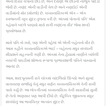
એનો દિયર ચંપાનો છોડ છે, અને દેરાણી એ છોડની નાજુક પાંદડી
જેવી છે. નણંદ એની વાડીની વેલ છે અને નણદોઈ એની
વાડીમાંનો મોર (મોરલો) છે. કાવ્યનાયિકાએ એક – એક
સ્વજનની ખૂબ સુંદર તુલના કરી છે. અંતમાં પોતાનો પતિ’ એમ
કહેવાને બદલે પરણ્યો મારો સગી નણંદના વીર’ જેવા શબ્દો
પ્રયોજ્યા છે.
મારો પતિ તો ખરો, પણ એની પહેલાં એ એની બહેનનો વીર છે.
આમ કહીને કાવ્યનાયિકાએ ભાઈ – બહેનના મધુર સંબંધની
મીઠાશને મહત્ત્વની ગણી છે. અંતમાં તેના હૈયામાં તાણીને બાંધેલી
નવરંગી પાઘડીમાં શોભતા રૂપાળા પ્રભાવશાળી પતિને પામ્યાનો
આનંદ છે.
આમ, શરદપૂનમની રાતે ચૉકમાં ચાંદલિયો ઊગ્યો અને સુખદ
વાતાવરણ સર્જાયું તેનું મધુર વર્ણન કાવ્યનાયિકાએ તેની સખી
પાસે કર્યું છે. આ લોકગીતમાં કાવ્યનાયિકા તેની સાસરીમાં સુખી
છે તેનો અણસાર પણ આપી દીધો છે. કૌટુંબિક જીવનના મધુર
સંબંધોનું આ ભાવચિત્ર અત્યંત સુંદર છે.