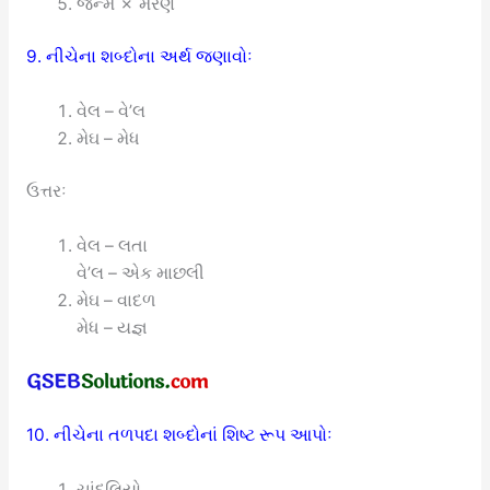
જન્મ ✗ મરણ
9. નીચેના શબ્દોના અર્થ જણાવોઃ
વેલ – વે’લ
મેઘ – મેધ
ઉત્તરઃ
વેલ – લતા
વે’લ – એક માછલી
મેઘ – વાદળ
મેધ – યજ્ઞ
10. નીચેના તળપદા શબ્દોનાં શિષ્ટ રૂપ આપોઃ
ચાંદલિયો