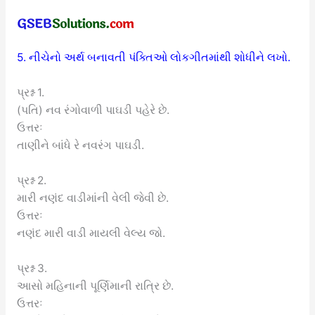
5. નીચેનો અર્થ બનાવતી પંક્તિઓ લોકગીતમાંથી શોધીને લખો.
પ્રશ્ન 1.
(પતિ) નવ રંગોવાળી પાઘડી પહેરે છે.
ઉત્તરઃ
તાણીને બાંધે રે નવરંગ પાઘડી.
પ્રશ્ન 2.
મારી નણંદ વાડીમાંની વેલી જેવી છે.
ઉત્તરઃ
નણંદ મારી વાડી માયલી વેલ્ય જો.
પ્રશ્ન 3.
આસો મહિનાની પૂર્ણિમાની રાત્રિ છે.
ઉત્તરઃ