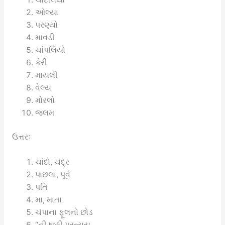
ઓલ્યા
પરણ્યો
માવડી
ચાંપલિયો
કેરી
માયલી
વેલ્ય
મોરલો
જલમ
ઉત્તરઃ
ચાંદો, ચંદ્ર
પાછલા, પૂર્વ
પતિ
મા, માતા
ચંપાના ફૂલનો છોડ
“ની ષષ્ઠી પ્રત્યય