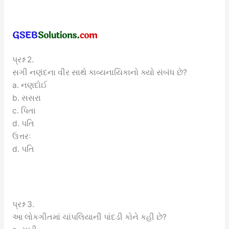
પ્રશ્ન 2.
સગી નણંદના વીર સાથે કાવ્યનાયિકાનો ક્યો સંબંધ છે?
a. નણદોઈ
b. સસરા
c. પિતા
d. પતિ
ઉત્તરઃ
d. પતિ
પ્રશ્ન 3.
આ લોકગીતમાં ચાંપલિયાની પાંદડી કોને કહી છે?