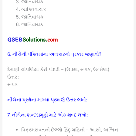
જાતિવાચક
વ્યક્તિવાચક
જાતિવાચક
જાતિવાચક
6. નીચેની પંક્તિમાંના અલંકારનો પ્રકાર જણાવો?
દેરાણી ચાંપલિયા કેરી પાંદડી – (ઉપમા, રૂપક, ઉન્મેલા)
ઉત્તર :
રૂપક
નીચેના પ્રશ્નોના માગ્યા પ્રમાણે ઉત્તર લખો:
7. નીચેના શબ્દસમૂહો માટે એક શબ્દ લખો:
વિક્રમસંવતનો છેલ્લો હિંદુ મહિનો – આસો, અશ્વિન