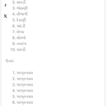
માવડી
જેઠાણી
વીજળી
દેરાણી
પાંદડી
વેલ્ય
મોરલો
નવરંગ
પાઘડી
ઉત્તરઃ
પરપ્રત્યય
પરપ્રત્યય
પરપ્રત્યય
પરપ્રત્યય
પરપ્રત્યય
પરપ્રત્યય