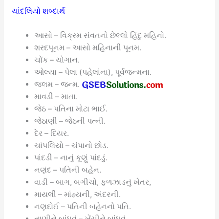
ચાંદલિયો શબ્દાર્થ
આસો – વિક્રમ સંવતનો છેલ્લો હિંદુ મહિનો.
શરદપૂનમ – આસો મહિનાની પૂનમ.
ચોંક – ચોગાન.
ઓલ્યા – પેલા (પહેલાંના), પૂર્વજન્મના.
જલમ – જન્મ.
માવડી – માતા.
જેઠ – પતિના મોટા ભાઈ.
જેઠાણી – જેઠની પત્ની.
દેર – દિયર.
ચાંપલિયો – ચંપાનો છોડ.
પાંદડી – નાનું કૂણું પાંદડું.
નણંદ – પતિની બહેન.
વાડી – બાગ, બગીચો, ફળઝાડનું ખેતર,
માયલી – માંહ્યની, અંદરની.
નણદોઈ – પતિની બહેનનો પતિ.
તાણીને બાંધવું – ખેંચીને બાંધવું.