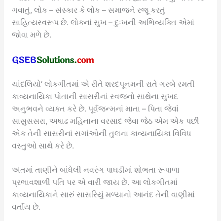
ગવાતું, લોક – સંસ્કાર કે લોક – સમાજને રજૂ કરતું
સાહિત્યસ્વરૂપ છે. લોકનાં સુખ – દુઃખની અભિવ્યક્તિ એમાં
જોવા મળે છે.
ચાંદલિયો’ લોકગીતમાં એ રીતે શરદપૂનમની રાતે ગરબે રમતી
કાવ્યનાયિકા પોતાની સાસરીનાં સ્વજનો સાથેના સુખદ
અનુભવને વ્યક્ત કરે છે. પૂર્વજન્મનાં માતા – પિતા જેવાં
સાસુસસરા, અષાઢ મહિનાના વરસાદ જેવા જેઠ એમ એક પછી
એક તેની સાસરીનાં સગાંઓની તુલના કાવ્યનાયિકા વિવિધ
વસ્તુઓ સાથે કરે છે.
અંતમાં તાણીને બાંધેલી નવરંગ પાઘડીમાં શોભતા રૂપાળા
પ્રભાવશાળી પતિ પર એ વારી જાય છે. આ લોકગીતમાં
કાવ્યનાયિકાને સારું સાસરિયું મળ્યાનો આનંદ તેની વાણીમાં
વર્તાય છે.