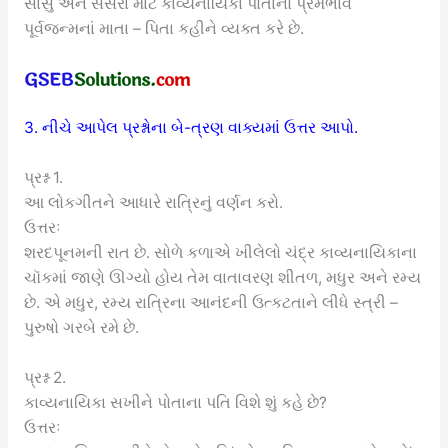
સાસુ અને સસરા માટે કાવ્યનાયિકા પોતાનો પ્રેમભાવ
પૂર્વજન્મનાં માતા – પિતા કહીને વ્યક્ત કરે છે.
3. નીચે આપેલ પ્રશ્નોના બે-ત્રણ વાક્યમાં ઉત્તર આપો.
પ્રશ્ન 1.
આ લોકગીતને આધારે રાત્રિનું વર્ણન કરો.
ઉત્તરઃ
શરદપૂનમની રાત છે. સોળે કળાએ ખીલેલો ચંદ્ર કાવ્યનાયિકાના
ચૉકમાં જાણે ઊગ્યો હોય તેમ વાતાવરણ શીતળ, મધુર અને રમ્ય
છે. એ મધુર, રમ્ય રાત્રિના આનંદની ઉત્કટતાને લીધે સ્ત્રી –
પુરુષો ગરબે રમે છે.
પ્રશ્ન 2.
કાવ્યનાયિકા સખીને પોતાના પતિ વિશે શું કહે છે?
ઉત્તરઃ