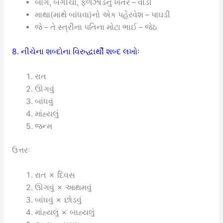
બાગ, બગીચો, ફળઝાડનું ખેતર – વાડી
માથા(માથે બાંધવા)નો એક પહેરવેશ – પાઘડી
જે – તે સ્ત્રીના પતિના મોટા ભાઈ – જેઠ
8. નીચેના શબ્દોના વિરુદ્ધાર્થી શબ્દ લખોઃ
રાત
ઊગવું
બાંધવું
માંહ્યલું
જન્મ
ઉત્તરઃ
રાત ✗ દિવસ
ઊગવું ✗ આથમવું
બાંધવું ✗ છોડવું
માંહ્યલું ✗ બાહ્યલું