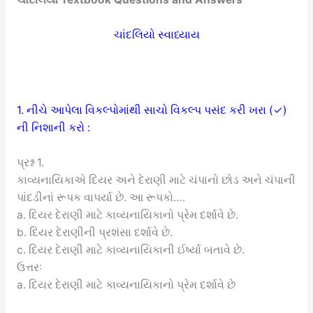
ચાંદલિયો સ્વાધ્યાય
1. નીચે આપેલા વિકલ્પોમાંથી સાચો વિકલ્પ પસંદ કરી ખરા (✓)
ની નિશાની કરો :
પ્રશ્ન 1.
કાવ્યનાયિકાએ દિયર અને દેરાણી માટે ચંપાનો છોડ અને ચંપાની
પાંદડીનાં રૂપક વાપર્યા છે. આ રૂપકો….
a. દિયર દેરાણી માટે કાવ્યનાયિકાનો પ્રેમ દર્શાવે છે.
b. દિયર દેરાણીની પ્રશંસા દર્શાવે છે.
c. દિયર દેરાણી માટે કાવ્યનાયિકાની ઈર્ષ્યા બતાવે છે.
ઉત્તરઃ
a. દિયર દેરાણી માટે કાવ્યનાયિકાનો પ્રેમ દર્શાવે છે