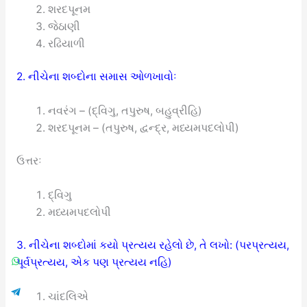
શરદપૂનમ
જેઠાણી
રઢિયાળી
2. નીચેના શબ્દોના સમાસ ઓળખાવોઃ
નવરંગ – (દ્વિગુ, તપુરુષ, બહુવ્રીહિ)
શરદપૂનમ – (તપુરુષ, દ્વન્દ્ર, મધ્યમપદલોપી)
ઉત્તરઃ
દ્વિગુ
મધ્યમપદલોપી
3. નીચેના શબ્દોમાં કયો પ્રત્યય રહેલો છે, તે લખો: (પરપ્રત્યય,
પૂર્વપ્રત્યય, એક પણ પ્રત્યય નહિ)
ચાંદલિએ