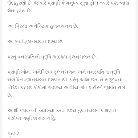
ઉદાહરણો છે. જ્યારે પ્રાણી કે મનુષ્ય સૂતા હોય ત્યારે પણ શ્વાસ
લેતા હોય છે.
આ ક્રિયા અનૈચ્છિક હલનચલન છે.
આ બધાં હલનચલન દશ્ય છે.
પરંતુ વનસ્પતિની વૃદ્ધિ અદશ્ય હલનચલન છે.
પ્રાણીઓમાં અનૈચ્છિક હલનચલન અને વનસ્પતિમાં વૃદ્ધિ
સંબંધિત હલનચલન દશ્ય નથી. પરંતુ આમ છતાં તે સજીવનો
નિર્દેશ કરે છે. કોષોમાં અદશ્ય આવીય ગતિ શરીરને જીવંત રાખે
છે.
આથી જીવનની વ્યાખ્યા કરવા દશ્ય હલનચલન લક્ષણને
પર્યાપ્ત ગણી શકાય નહિ.
પ્રશ્ન 2.