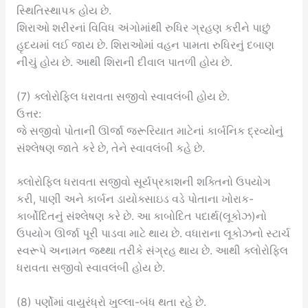
સ્થિતિસ્થાપક હોય છે.
શિરાઓ શરીરનાં વિવિધ અંગોમાંથી રુધિર ગ્રહણ કરીને પાછું
હૃદયમાં લઈ જાય છે. શિરાઓમાં વહન પામતા રુધિરનું દબાણ
નીચું હોય છે. આથી શિરાની દીવાલ પાતળી હોય છે.
(7) ક્લોરોફિલ ધરાવતા સજીવો સ્વાવલંબી હોય છે.
ઉત્તર:
જે સજીવો પોતાની ઊર્જા જરૂરિયાત માટેનાં કાર્બનિક દ્રવ્યોનું
સંશ્લેષણ જાતે કરે છે, તેને સ્વાવલંબી કહે છે.
ક્લોરોફિલ ધરાવતા સજીવો સૂર્યપ્રકાશની શક્તિનો ઉપયોગ
કરી, પાણી અને કાર્બન ડાયોક્સાઇડ વડે પોતાના ખોરાક-
કાર્બોદિતનું સંશ્લેષણ કરે છે. આ કાબોદિત પદાર્થ(લૂકોઝ)નો
ઉપયોગ ઊર્જા પૂરી પાડવા માટે થાય છે. વધારાના લૂકોઝનો સ્ટાર્ચ
સ્વરૂપે અનામત જથ્થા તરીકે સંગ્રહ થાય છે. આથી ક્લોરોફિલ
ધરાવતા સજીવો સ્વાવલંબી હોય છે.
(8) પર્ણોમાં વાયુરંધ્રો ખુલ્લા-બંધ થતા રહે છે.