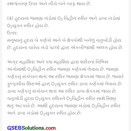
સ્થળાંતરણ ઉપર અને નીચે બંને તરફ થાય છે.
(4) હૃદયના જમણા ખંડોમાં O
વિહીન રુધિર અને ડાબા ખંડોમાં
2
O
યુક્ત રુધિર હોય છે.
2
ઉત્તર:
મનુષ્યનું હૃદય બે કર્ણકો અને બે ક્ષેપકોથી બનેલું ચતુર્બાડી હોય
છે. હૃદયના ચારેય ખંડો પટલો દ્વારા એકબીજાથી અલગ હોય છે.
અગ્ર મહાશિરા અને પશ્ચ મહાશિરા દ્વારા શરીરનાં વિભિન્ન
અંગોમાંથી O
વિહીન રુધિર જમણા કર્ણકમાં લેવાય છે. જમણા
2
કર્ણકનું સંકોચન થતાં આ રુધિર જમણા ક્ષેપકમાં જાય છે. જ્યારે
ફુલ્ફસીય શિરાઓ દ્વારા O
યુક્ત રુધિર ડાબા કર્ણકમાં લેવાય છે.
2
ડાબા કર્ણકનું સંકોચન થતાં આ રુધિર ડાબા ક્ષેપકમાં જાય છે.
ચતુર્ખાડી હૃદય O
યુક્ત રુધિરને O
વિહીન રુધિર સાથે મિશ્ર
2
2
થતું અટકાવે છે. આથી હૃદયના જમણા ખંડોમાં O
વિહીન રુધિર
2
અને ડાબા ખંડોમાં O
યુક્ત રુધિર હોય છે.
2