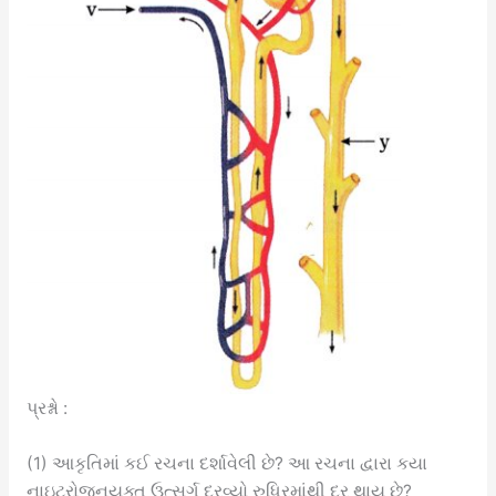
પ્રશ્નો :
(1) આકૃતિમાં કઈ રચના દર્શાવેલી છે? આ રચના દ્વારા કયા
નાઇટ્રોજનયુક્ત ઉત્સર્ગ દ્રવ્યો રુધિરમાંથી દૂર થાય છે?