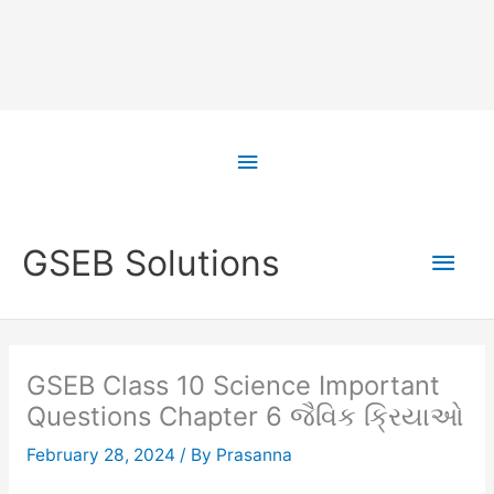
Skip
to
Above
content
Header
Main
GSEB Solutions
Men
GSEB Class 10 Science Important
Questions Chapter 6 જૈવિક ક્રિયાઓ
February 28, 2024
/ By
Prasanna