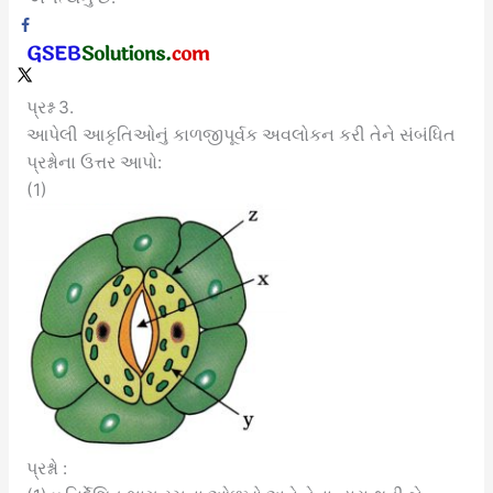
પ્રશ્ન 3.
આપેલી આકૃતિઓનું કાળજીપૂર્વક અવલોકન કરી તેને સંબંધિત
પ્રશ્નોના ઉત્તર આપો:
(1)
પ્રશ્નો :