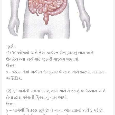
પ્રશ્નો :
(1) ‘x’ ઓળખો અને તેમાં કાર્યરત ઉત્સુચકનું નામ અને
ઉન્સેચકના કાર્ય માટે જરૂરી માધ્યમ જણાવો.
ઉત્તર:
x – જઠર. તેમાં કાર્યરત ઉત્સુચક પેપ્સિન અને જરૂરી માધ્યમ –
ઍસિડિક.
(2) ‘y’ ભાગેથી સવતા રસનું નામ અને તે રસનું કાર્યસ્થાન અને
તેના દ્વારા પ્રેરાતી ક્રિયાનું નામ આપો.
ઉત્તર:
y – ભાગેથી પિત્તરસ સૂવે છે. તે નાના આંતરડામાં કાર્ય 5 કરે છે.