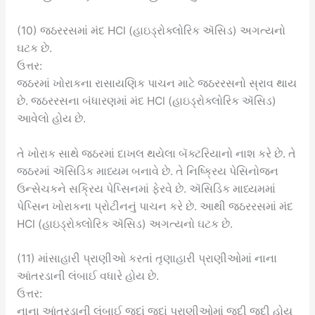
(10) જઠરરસમાં મંદ HCl (હાઇડ્રોક્લોરિક ઍસિડ) અગત્યનો
ઘટક છે.
ઉત્તર:
જઠરમાં ખોરાકના રાસાયણિક પાચન માટે જઠરરસનો સ્રાવ થાય
છે. જઠરરસના બંધારણમાં મંદ HCl (હાઇડ્રોક્લોરિક ઍસિડ)
આવેલો હોય છે.
તે ખોરાક સાથે જઠરમાં દાખલ થયેલા બૅક્ટરિયાનો નાશ કરે છે. તે
જઠરમાં ઍસિડિક માધ્યમ બનાવે છે. તે નિષ્ક્રિય પેસિનોજન
ઉન્સેચકને સક્રિય પેપ્સિનમાં ફેરવે છે. ઍસિડિક માધ્યમમાં
પેપ્સિન ખોરાકના પ્રોટીનનું પાચન કરે છે. આથી જઠરરસમાં મંદ
HCl (હાઇડ્રોક્લોરિક ઍસિડ) અગત્યનો ઘટક છે.
(11) માંસાહારી પ્રાણીઓ કરતાં તૃણાહારી પ્રાણીઓમાં નાના
આંતરડાની લંબાઈ વધારે હોય છે.
ઉત્તર:
નાના આંતરડાની લંબાઈ જુદાં જુદાં પ્રાણીઓમાં જુદી જુદી હોય