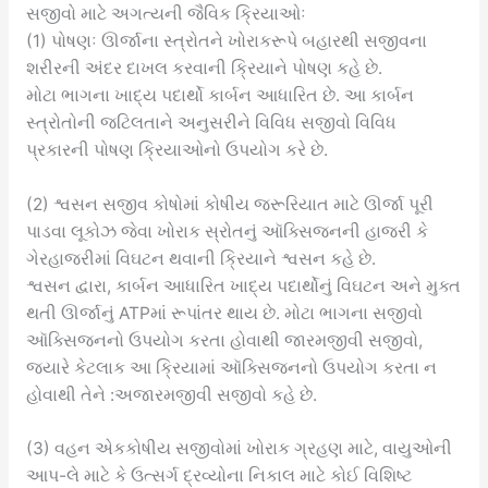
સજીવો માટે અગત્યની જૈવિક ક્રિયાઓઃ
(1) પોષણઃ ઊર્જાના સ્ત્રોતને ખોરાકરૂપે બહારથી સજીવના
શરીરની અંદર દાખલ કરવાની ક્રિયાને પોષણ કહે છે.
મોટા ભાગના ખાદ્ય પદાર્થો કાર્બન આધારિત છે. આ કાર્બન
સ્ત્રોતોની જટિલતાને અનુસરીને વિવિધ સજીવો વિવિધ
પ્રકારની પોષણ ક્રિયાઓનો ઉપયોગ કરે છે.
(2) શ્વસન સજીવ કોષોમાં કોષીય જરૂરિયાત માટે ઊર્જા પૂરી
પાડવા લૂકોઝ જેવા ખોરાક સ્રોતનું ઑક્સિજનની હાજરી કે
ગેરહાજરીમાં વિઘટન થવાની ક્રિયાને શ્વસન કહે છે.
શ્વસન દ્વારા, કાર્બન આધારિત ખાદ્ય પદાર્થોનું વિઘટન અને મુક્ત
થતી ઊર્જાનું ATPમાં રૂપાંતર થાય છે. મોટા ભાગના સજીવો
ઑક્સિજનનો ઉપયોગ કરતા હોવાથી જારમજીવી સજીવો,
જ્યારે કેટલાક આ ક્રિયામાં ઑક્સિજનનો ઉપયોગ કરતા ન
હોવાથી તેને :અજારમજીવી સજીવો કહે છે.
(3) વહન એકકોષીય સજીવોમાં ખોરાક ગ્રહણ માટે, વાયુઓની
આપ-લે માટે કે ઉત્સર્ગ દ્રવ્યોના નિકાલ માટે કોઈ વિશિષ્ટ