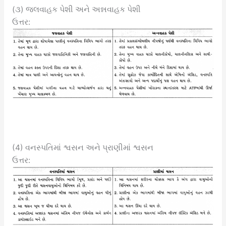
(૩) જલવાહક પેશી અને અન્નવાહક પેશી
ઉત્તર:
(4) વનસ્પતિમાં શ્વસન અને પ્રાણીમાં શ્વસન
ઉત્તર: