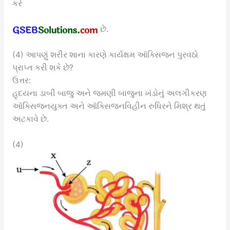
કરે
છે.
(4) આપણું શરીર શાના કારણે કાર્યક્ષમ ઑક્સિજન પુરવઠો
પ્રાપ્ત કરી શકે છે?
ઉત્તર:
હૃદયના ડાબી બાજુ અને જમણી બાજુના ખંડોનું અલગીકરણ
ઑક્સિજનયુક્ત અને ઑક્સિજનવિહીન રુધિરને મિશ્ર થતું
અટકાવે છે.
(4)