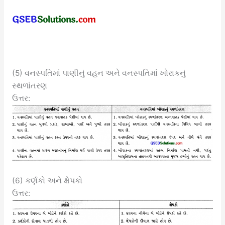
(5) વનસ્પતિમાં પાણીનું વહન અને વનસ્પતિમાં ખોરાકનું
સ્થળાંતરણ
ઉત્તર:
(6) કર્ણકો અને ક્ષેપકો
ઉત્તર: