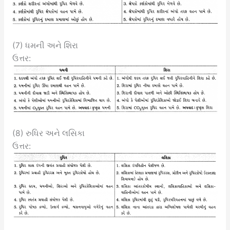
(7) ધમની અને શિરા
ઉત્તર:
(8) રુધિર અને લસિકા
ઉત્તર: