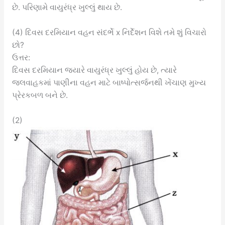
છે. પરિણામે વાયુરંધ્ર ખુલ્લું થાય છે.
(4) દિવસ દરમિયાન વહન સંદર્ભે x નિર્દેશન વિશે તમે શું વિચારો
છો?
ઉત્તર:
દિવસ દરમિયાન જ્યારે વાયુરંધ્ર ખુલ્લું હોય છે, ત્યારે
જલવાહકમાં પાણીના વહન માટે બાષ્પોત્સર્જનથી ખેંચાણ મુખ્ય
પ્રેરકબળ બને છે.
(2)