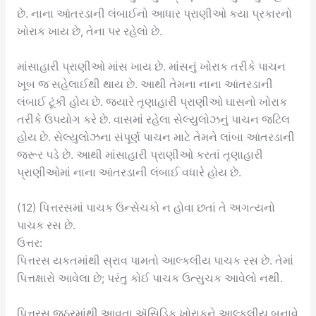
છે. નાના આંતરડાની લંબાઈનો આધાર પ્રાણીઓ કયા પ્રકારનો
ખોરાક ખાય છે, તેના પર રહેલો છે.
માંસાહારી પ્રાણીઓ માંસ ખાય છે. માંસનું ખોરાક તરીકે પાચન
ખૂબ જ સહેલાઈથી થાય છે. આથી તેમના નાના આંતરડાની
લંબાઈ ટૂંકી હોય છે. જ્યારે તૃણાહારી પ્રાણીઓ ઘાસનો ખોરાક
તરીકે ઉપયોગ કરે છે. વાસમાં રહેલા સેલ્યુલોઝનું પાચન જટિલ
હોય છે. સેલ્યુલોઝના સંપૂર્ણ પાચન માટે તેમને લાંબા આંતરડાની
જરૂર પડે છે. આથી માંસાહારી પ્રાણીઓ કરતાં તૃણાહારી
પ્રાણીઓમાં નાના આંતરડાની લંબાઈ વધારે હોય છે.
(12) પિત્તરસમાં પાચક ઉન્સેચકો ન હોવા છતાં તે અગત્યનો
પાચક રસ છે.
ઉત્તર:
પિત્તરસ યકતમાંથી સ્રાવ પામતો આલ્કલીય પાચક રસ છે. તેમાં
પિત્તક્ષારો આવેલા છે; પરંતુ કોઈ પાચક ઉત્સુચક આવેલો નથી.
પિત્તરસ જઠરમાંથી આવતા ઍસિડિક ખોરાકને આલ્કલીય બનાવે