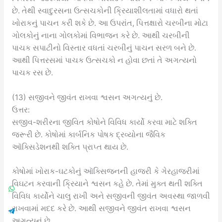
છે. તેથી સ્વાદુરસના ઉત્સચકોની ક્રિયાશીલતામાં વધારો થતાં
ખોરાકનું પાચન કરી શકે છે. આ ઉપરાંત, પિત્તક્ષારો ચરબીના મોટા
ગોલકોનું નાના ગોલકોમાં વિભાજન કરે છે. આથી ચરબીની
પાચક સપાટીનો વિસ્તાર વધતાં ચરબીનું પાચન સરળ બને છે.
આથી પિત્તરસમાં પાચક ઉત્સચકો ન હોવા છતાં તે અગત્યનો
પાચક રસ છે.
(13) સજીવને જીવંત રાખવા શ્વસન અગત્યનું છે.
ઉત્તર:
સજીવ-શરીરના જીવિત કોષોને વિવિધ કાર્યો કરવા માટે શક્તિ
જરૂરી છે. કોષોમાં કાર્બનિક પોષક દ્રવ્યોના જૈવિક
ઑક્સિડેશનથી શક્તિ પ્રાપ્ત થાય છે.
કોષોમાં ખોરાક-ઘટકોનું ઑક્સિજનની હાજરી કે ગેરહાજરીમાં
વિઘટન કરવાની ક્રિયાને શ્વસન કહે છે. તેમાં મુક્ત થતી શક્તિ
વિવિધ કાર્યોને ચાલુ રાખી અને સજીવની જીવંત અવસ્થા જાળવી
રાખવામાં મદદ કરે છે. આથી સજીવને જીવંત રાખવા શ્વસન
અગત્યનું છે.