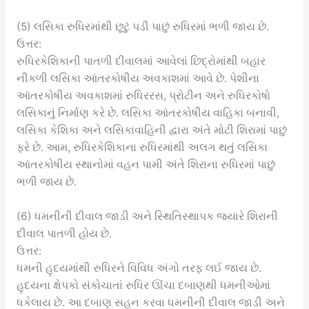
(5) લસિકા રુધિરમાંથી છૂટું પડી પાછું રુધિરમાં ભળી જાય છે.
ઉત્તર:
રુધિરકેશિકાની પાતળી દીવાલમાં આવેલાં છિદ્રોમાંથી બહાર
નીકળી લસિકા આંતરકોષીય અવકાશમાં આવે છે. પેશીના
આંતરકોષીય અવકાશમાં રુધિરરસ, પ્રોટીન અને રુધિરકોષો
લસિકાનું નિર્માણ કરે છે. લસિકા આંતરકોષીય વાહિકા બનાવી,
લસિકા કેશિકા અને લસિકાવાહિની દ્વારા અંતે મોટી શિરામાં પાછું
ફરે છે. આમ, રુધિરકેશિકાના રુધિરમાંથી અલગ થતું લસિકા
આંતરકોષીય સ્થાનોમાં વહન પામી અંતે શિરાના રુધિરમાં પાછું
ભળી જાય છે.
(6) ધમનીની દીવાલ જાડી અને સ્થિતિસ્થાપક જ્યારે શિરાની
દીવાલ પાતળી હોય છે.
ઉત્તર:
ધમની હૃદયમાંથી રુધિરને વિવિધ અંગો તરફ લઈ જાય છે.
હૃદયના ક્ષેપકો સંકોચાતાં રુધિર ઊંચા દબાણથી ધમનીઓમાં
ધકેલાય છે. આ દબાણ સહન કરવા ધમનીની દીવાલ જાડી અને