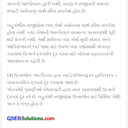
અંગની જરૂરિયાત હોતી નથી, કારણ કે સજીવની સમગ્ર
સપાટી પર્યાવરણ સાથે સીધા સંપર્કમાં હોય છે.
બહુકોષીય સજીવોમાં બધા કોષો પર્યાવરણ સાથે સીધા સંપર્કમાં
હોતા નથી. બધા કોષોની જરૂરિયાત સામાન્ય પ્રસરણથી પૂરી
થઈ શકતી નથી. તેથી શરીરના બધા કોષો સુધી ખોરાક અને
ઑક્સિજનને લઈ જવા માટે તેમજ બધા કોષોમાંથી એકત્ર
કરાયેલાં ઉત્સર્ગ દ્રવ્યોને દૂર કરવા માટે ચોક્કસ વહનતંત્રની
આવશ્યકતા રહેલી છે.
(4) ઉત્સર્જનઃ આ ક્રિયા દ્વારા નાઈટ્રોજનયુક્ત હાનિકારક –
ચયાપચયિક દ્રવ્યો દૂર કરવામાં આવે છે.
એકકોષી પ્રાણીઓ કોષસપાટી દ્વારા સારા પ્રસરણથી ઉત્સર્ગ
દ્રવ્યો દૂર કરે છે. બહુકોષી સજીવોમાં ઉત્સર્જન માટે વિશિષ્ટ પેશી,
અંગ કે તંત્ર હોય છે.