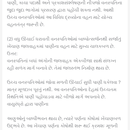
પાણી, કાચા પદાર્થો અને પ્રકાશસંશ્લેષણની નીપજો વનસ્પતિના
જુદા જુદા ભાગોમાં પ્રસરણ દ્વારા પહોંચી શક્તા નથી. આથી
ઉચ્ચ વનસ્પતિઓમાં આ વિવિધ દ્રવ્યોના વહન માટે યોગ્ય
વહનતંત્ર જરૂરી છે.
(2) વધુ ઊંચાઈ ધરાવતી વનસ્પતિઓમાં બાષ્પોત્સર્જનથી સર્જાતું
ખેંચાણ જલવાહકમાં પાણીના વહન માટે મુખ્ય ચાલકબળ છે.
ઉત્તર:
વનસ્પતિનાં બધાં અંગોની જલવાહક એકબીજા સાથે સંલગ્ન
રહી સળંગ માર્ગ બનાવે છે. તેમાં જલસ્તંભ નિર્માણ થાય છે.
ઉચ્ચ વનસ્પતિઓમાં જોવા મળતી ઊંચાઈ સુધી પાણી ધકેલવા ?
માત્ર મૂળદાબ પૂરતું નથી. આ વનસ્પતિઓના દેહમાં ઉચ્ચતમ
સ્થિતિએ પાણી પહોંચાડવા માટે બીજો માર્ગ અપનાવે છે.
વાયુરંધ્રો દ્વારા પાણીના
અણુઓનું બાષ્પીભવન થાય છે, ત્યારે પર્ણના કોષોમાં ખેંચાણબળ
ઉદ્ભવે છે. આ ખેંચાણ પર્ણના કોષોથી શરૂ થઈ ક્રમશઃ મૂળની