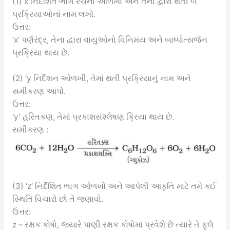
(1) x નિર્દેશિત ભાગ રચના ઓળખો અને તેના દ્વારા થતી બે
પ્રક્રિયાઓનાં નામ લખો.
ઉત્તર:
‘x’ પર્ણરંદ્ર, તેના દ્વારા વાયુઓનો વિનિમય અને બાષ્પોત્સર્જન
પ્રક્રિયા થાય છે.
(2) ‘y નિર્દેશન ઓળખી, તેમાં થતી પ્રક્રિયાનું નામ અને
સમીકરણ આપો.
ઉત્તર:
‘y’ હરિતકણ, તેમાં પ્રકાશસંશ્લેષણ ક્રિયા થાય છે.
સમીકરણ :
(3) ‘z’ નિર્દેશિત ભાગ ઓળખો અને આપેલી આકૃતિ માટે તમે કઈ
સ્થિતિ વિચારો છો તે જણાવો.
ઉત્તર:
z – રક્ષક કોષો, જ્યારે પાણી રક્ષક કોષોમાં પ્રવેશે છે ત્યારે તે ફૂલે