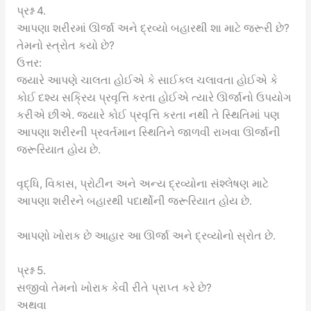
પ્રશ્ન 4.
આપણા શરીરમાં ઊર્જા અને દ્રવ્યો બહારથી શા માટે જરૂરી છે?
તેમનો સ્ત્રોત કયો છે?
ઉત્તર:
જ્યારે આપણે ચાલતા હોઈએ કે સાઈકલ ચલાવતા હોઈએ કે
કોઈ દશ્ય સક્રિય પ્રવૃત્તિ કરતા હોઈએ ત્યારે ઊર્જાનો ઉપયોગ
કરીએ છીએ. જ્યારે કોઈ પ્રવૃત્તિ કરતા નથી તે સ્થિતિમાં પણ
આપણા શરીરની પ્રવર્તમાન સ્થિતિને જાળવી રાખવા ઊર્જાની
જરૂરિયાત હોય છે.
વૃદ્ધિ, વિકાસ, પ્રોટીન અને અન્ય દ્રવ્યોના સંશ્લેષણ માટે
આપણા શરીરને બહારથી પદાર્થોની જરૂરિયાત હોય છે.
આપણો ખોરાક છે આહાર આ ઊર્જા અને દ્રવ્યોનો સ્રોત છે.
પ્રશ્ન 5.
સજીવો તેમનો ખોરાક કેવી રીતે પ્રાપ્ત કરે છે?
અથવા