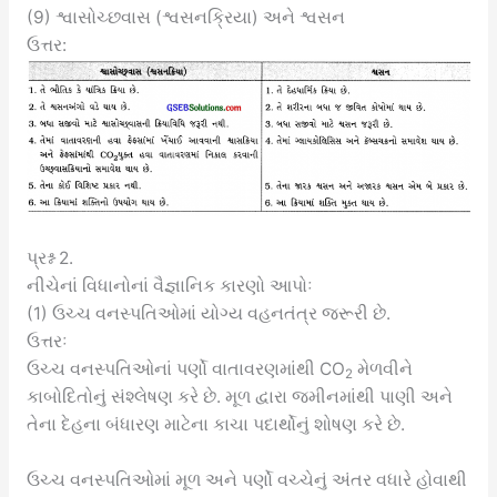
(9) શ્વાસોચ્છવાસ (શ્વસનક્રિયા) અને શ્વસન
ઉત્તર:
પ્રશ્ન 2.
નીચેનાં વિધાનોનાં વૈજ્ઞાનિક કારણો આપોઃ
(1) ઉચ્ચ વનસ્પતિઓમાં યોગ્ય વહનતંત્ર જરૂરી છે.
ઉત્તરઃ
ઉચ્ચ વનસ્પતિઓનાં પર્ણો વાતાવરણમાંથી CO
મેળવીને
2
કાબોદિતોનું સંશ્લેષણ કરે છે. મૂળ દ્વારા જમીનમાંથી પાણી અને
તેના દેહના બંધારણ માટેના કાચા પદાર્થોનું શોષણ કરે છે.
ઉચ્ચ વનસ્પતિઓમાં મૂળ અને પર્ણો વચ્ચેનું અંતર વધારે હોવાથી