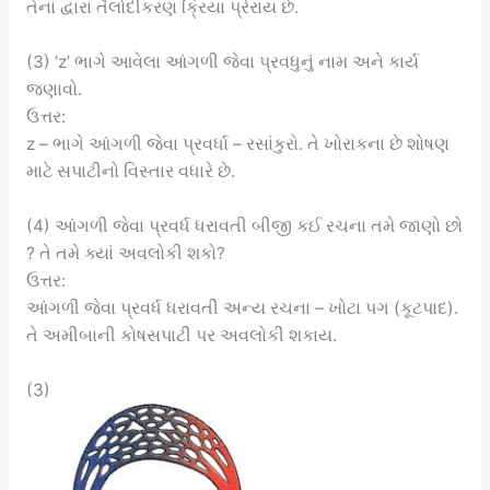
તેના દ્વારા તૈલોદીકરણ ક્રિયા પ્રેરાય છે.
(3) ‘z’ ભાગે આવેલા આંગળી જેવા પ્રવધુનું નામ અને કાર્ય
જણાવો.
ઉત્તર:
z – ભાગે આંગળી જેવા પ્રવર્ધા – રસાંકુરો. તે ખોરાકના છે શોષણ
માટે સપાટીનો વિસ્તાર વધારે છે.
(4) આંગળી જેવા પ્રવર્ધ ધરાવતી બીજી કઈ રચના તમે જાણો છો
? તે તમે ક્યાં અવલોકી શકો?
ઉત્તર:
આંગળી જેવા પ્રવર્ધ ધરાવતી અન્ય રચના – ખોટા પગ (કૂટપાદ).
તે અમીબાની કોષસપાટી પર અવલોકી શકાય.
(3)