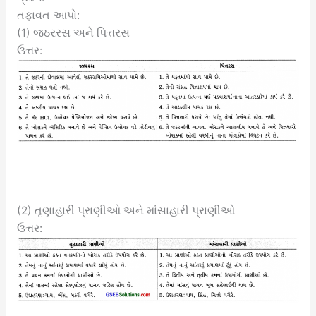
તફાવત આપો:
(1) જઠરરસ અને પિત્તરસ
ઉત્તર:
(2) તૃણાહારી પ્રાણીઓ અને માંસાહારી પ્રાણીઓ
ઉત્તર: