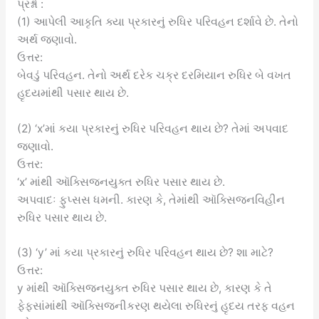
પ્રશ્નો :
(1) આપેલી આકૃતિ ક્યા પ્રકારનું રુધિર પરિવહન દર્શાવે છે. તેનો
અર્થ જણાવો.
ઉત્તર:
બેવડું પરિવહન. તેનો અર્થ દરેક ચક્ર દરમિયાન રુધિર બે વખત
હૃદયમાંથી પસાર થાય છે.
(2) ‘x’માં કયા પ્રકારનું રુધિર પરિવહન થાય છે? તેમાં અપવાદ
જણાવો.
ઉત્તર:
‘x’ માંથી ઑક્સિજનયુક્ત રુધિર પસાર થાય છે.
અપવાદઃ ફુપ્સસ ધમની. કારણ કે, તેમાંથી ઑક્સિજનવિહીન
રુધિર પસાર થાય છે.
(3) ‘y’ માં કયા પ્રકારનું રુધિર પરિવહન થાય છે? શા માટે?
ઉત્તર:
y માંથી ઑક્સિજનયુક્ત રુધિર પસાર થાય છે, કારણ કે તે
ફેફસાંમાંથી ઑક્સિજનીકરણ થયેલા રુધિરનું હૃદય તરફ વહન