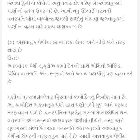
જલવાહિનીના કોષોમાં અનુભવાય છે. પરિણામે જલવાહકમાં
પાણીનો સ્તંભ ઉપર ચઢે છે. આથી વધુ ઊંચાઈ ધરાવતી
વનસ્પતિઓમાં બાષ્પોત્સર્જનથી સર્જાતું ખેંચાણ જલવાહકમાં
પાણીના વહન માટે મુખ્ય ચાલકબળ છે.
(૩) અન્નવાહક પેશીમાં સ્થળાંતરણ ઉપર અને નીચે બંને તરફ
થાય છે.
ઉત્તરઃ
અન્નવાહક પેશી સુક્રોઝ કાબોદિતની સાથે એમિનો ઍસિડ,
વિવિધ વનસ્પતિ અંતઃસ્ત્રાવો અને અન્ય પદાર્થોનું પણ વહન કરે
છે.
પર્ણોમાં પ્રકાશસંશ્લેષણ ક્રિયામાં કાર્બોદિતનું નિર્માણ થાય છે.
આ કાર્બોદિત અન્નવાહક પેશી દ્વારા પર્ણોમાંથી મૂળ અને પ્રકાંડ
તરફ વહન પામે છે. વનસ્પતિના પ્રરોહાગ્ર ભાગે સંશ્લેષિત થતા
વનસ્પતિ અંતઃસ્ત્રાવો અન્નવાહક પેશીમાં નીચેની તરફ અને
મૂલાગ્રમાં સંશ્લેષિત થતા વનસ્પતિ અંતઃસ્ત્રાવો અન્નવાહક
પેશીમાં ઉપરની તરફ વહન પામે રે છે. આથી અન્નવાહક પેશીમાં