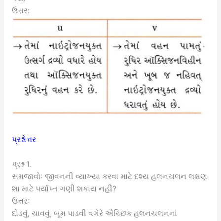
ઉત્તર:
પ્રશ્નોત્તર
પ્રશ્ન 1.
સમજાવોઃ જીવનની વ્યાખ્યા કરવા માટે દશ્ય હલનચલન લક્ષણ
શા માટે પર્યાપ્ત ગણી શકાય નહીં?
ઉત્તરઃ
દોડવું, ચાવવું, બૂમ પાડવી વગેરે ઐચ્છિક હલનચલનનાં