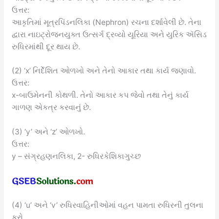
ઉત્તર:
આકૃતિમાં મૂત્રપિંડનલિકા (Nephron) રચના દર્શાવેલી છે. તેના
દ્વારા નાઇટ્રોજનયુક્ત ઉત્સર્ગ દ્રવ્યો યૂરિયા અને યુરિક ઍસિડ
રુધિરમાંથી દૂર થાય છે.
(2) ‘x’ નિર્દેશિત ઓળખો અને તેનો આકાર તથા કાર્ય જણાવો.
ઉત્તર:
x-બાઉમેનની કોથળી. તેનો આકાર કપ જેવો તથા તેનું કાર્ય
ગાળણ એકત્ર કરવાનું છે.
(3) ‘y’ અને ‘z’ ઓળખો.
ઉત્તર:
y – સંગ્રહણનલિકા, 2- રુધિરકેશિકાગુચ્છ
(4) ‘u’ અને ‘v’ રુધિરવાહિનીઓમાં વહન પામતા રુધિરની તુલના
કરો.