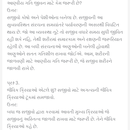
આણ્વીય ગતિ જીવન માટે કેમ જરૂરી છે?
ઉત્તરઃ
સજીવો કોષો અને પેશીઓના બનેલા છે. સજીવની આ
સુવ્યવસ્થિત સંરચના સમયાંતરે પર્યાવરણની અસરથી વિઘટિત
થાય છે. જો આ વ્યવસ્થા તૂટે તો સજીવ વધારે સમય સુધી જીવિત
રહી શકે નહિ. તેથી શરીરમાં સમારકામ અને રક્ષણની જરૂરિયાત
રહેલી છે. આ બધી સંરચનાઓ અણુઓની બનેલી હોવાથી
અણુઓને સતત ગતિશીલ રાખવા જોઈએ. આમ, શરીરની
જાળવણી માટે આણ્વીય ગતિ જરૂરી છે, જે સજીવ શરીરને
જાળવી રાખે છે.
પ્રશ્ન 3.
જૈવિક ક્રિયાઓ એટલે શું? સજીવો માટે અગત્યની જૈવિક
ક્રિયાઓ ટૂંકમાં સમજાવો.
ઉત્તર:
બધા જ સજીવો દ્વારા કરવામાં આવતી મુખ્ય ક્રિયાઓ જે
સજીવનું અસ્તિત્વ જાળવી રાખવા માટે જરૂરી છે. તેને જૈવિક
ક્રિયાઓ કહે છે.