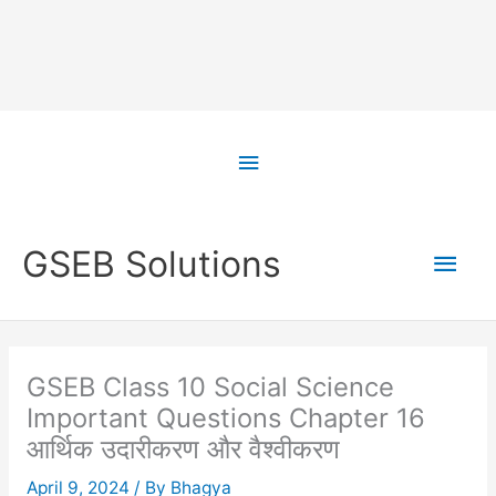
Skip
to
Above
content
Header
Main
GSEB Solutions
Men
GSEB Class 10 Social Science
Important Questions Chapter 16
आर्थिक उदारीकरण और वैश्वीकरण
April 9, 2024
/ By
Bhagya