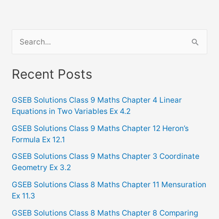
S
e
a
Recent Posts
r
c
GSEB Solutions Class 9 Maths Chapter 4 Linear
Equations in Two Variables Ex 4.2
h
f
GSEB Solutions Class 9 Maths Chapter 12 Heron’s
Formula Ex 12.1
o
GSEB Solutions Class 9 Maths Chapter 3 Coordinate
r
Geometry Ex 3.2
:
GSEB Solutions Class 8 Maths Chapter 11 Mensuration
Ex 11.3
GSEB Solutions Class 8 Maths Chapter 8 Comparing