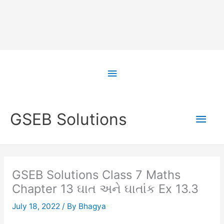
Skip
to
Above
content
Header
Main
GSEB Solutions
Men
GSEB Solutions Class 7 Maths
Chapter 13 ઘાત અને ઘાતાંક Ex 13.3
July 18, 2022
/ By
Bhagya