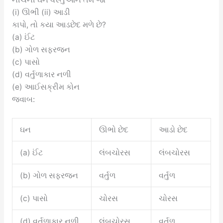
(i) ઊભી (ii) આડી
કાપો, તો કયા આડછેદ મળે છે?
(a) ઈંટ
(b) ગોળ સફરજન
(c) પાસો
(d) વર્તુળાકાર નળી
(e) આઈસક્રીમ કોન
જવાબ:
ઘન
ઊભો છેદ
આડો છેદ
(a) ઈંટ
લંબચોરસ
લંબચોરસ
(b) ગોળ સફરજન
વર્તુળ
વર્તુળ
(c) પાસો
ચોરસ
ચોરસ
(d) વર્તુળાકાર નળી
લંબચોરસ
વર્તુળ