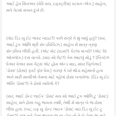
આઈ હેવ સિવઅર (વેરિ મચ, ઇફસ્ટ્રીમ) સ્ટમક-એક.] સાહેબ,
મને પેટમાં સખત દુખે છે.
(વૉટ ડિડ યૂ ઈટ લાસ્ટ નાઇટ?) કાલે રાત્રે તે શું ખાધું હતું? (સર,
આઈ ટુક ઓલિ શ્રી સૅન્ડવિચિઝ.) સાહેબ મેં માત્ર ત્રણ
સૅન્ડવિચ લીધી હતી. (ઍટ વૉટ ટાઇમ?) કેટલા વાગ્યે? (ઍટ 10
ઑક્લૉક.) દસ વાગ્યે. (વાઇ સો લેટ?) કેમ આટલું મોડું ? (બિકૉઝ
ધેઅર વેઅર સમ ગેટ્સ ઍટ હોમ ઍન્ડ માઇ, મધર પ્રિપેઅર્ડ
‘ડોસા’ (ઢોસા) ફર્સ્ટ ફૉર ધેમ.] કારણ કે ઘરે થોડા મહેમાનો હતા
અને મારી મમ્મીએ તેમના માટે પહેલાં ઢોસા બનાવેલા. (ડિડ યૂ ઈટ
ઍનિ ‘ડોસા’?) તે ઢોસો ખાધેલો કે?
(સર, આઈ ડોન્ટ લાઈક ‘ડોસા’ મચ સો આઈ ટુક ઓલિ ટુ ‘ડોસા’.)
સાહેબ, મને ઢોસા બહુ ભાવતા નથી, તેથી મેં માત્ર બે જ ઢોસા
લીધા હતા. (બટ, ઇફ યુ ડોન્ટ લાઇક ‘ડોસા’, વાઇ ડિડ યૂ ઈટ ટૂ
ડોસા’?) પણ તને ઢોસા ભાવતા જ ના હોય તો તે બે ઢોસા શા માટે