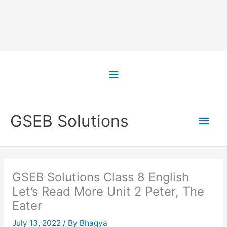
Skip
to
Above
content
Header
Main
GSEB Solutions
Men
GSEB Solutions Class 8 English
Let’s Read More Unit 2 Peter, The
Eater
July 13, 2022
/ By
Bhagya