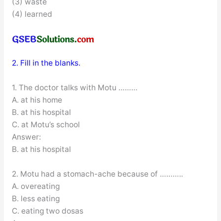
(3) waste
(4) learned
2. Fill in the blanks.
1. The doctor talks with Motu ………
A. at his home
B. at his hospital
C. at Motu’s school
Answer:
B. at his hospital
2. Motu had a stomach-ache because of ………..
A. overeating
B. less eating
C. eating two dosas