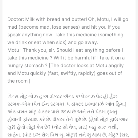
Doctor: Milk with bread and butter! Oh, Motu, I will go
mad (become mad, lose senses) and hit you if you
speak anything now. Take this medicine (something
we drink or eat when sick) and go away.
Motu : Thank you, sir. Should I eat anything before I
take this medicine ? Will it be harmful if I take it on a
hungry stomach ? [The doctor looks at Motu angrily
and Motu quickly (fast, swiftly, rapidly) goes out of
the room.]
વિન્સ મોટુ ગોઝ ટૂ અ ડૉક્ટર ઍન્ડ કપ્લેઇન્ઝ ધેટ હી હૈંઝ
સ્ટમક-એક (પેન ઈન સ્ટમક). ધ ડૉક્ટર ઇક્વાયર્ઝ ઑવ હિમ.]
એક વખત મોટુ ડૉક્ટર પાસે જાય છે અને તેને પેટમાં દુખતું
હોવાની ફરિયાદ કરે છે. ડૉક્ટર તેને પૂછે છે. (હેલો મોટુ! હાઉ આર
યુ?) હેલો મોટુ! કેમ છે? (નૉટ સો વેલ, સર.) બહું સારું નથી,
સાહેબ. (વૉટ ઇઝ રોંગ વિથ યુ, મોટુ?) તને શું થાય છે, મોટુ? (સર,