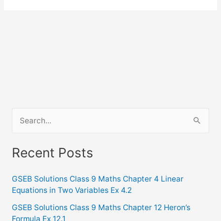
S
e
a
Recent Posts
r
c
GSEB Solutions Class 9 Maths Chapter 4 Linear
Equations in Two Variables Ex 4.2
h
f
GSEB Solutions Class 9 Maths Chapter 12 Heron’s
Formula Ex 12.1