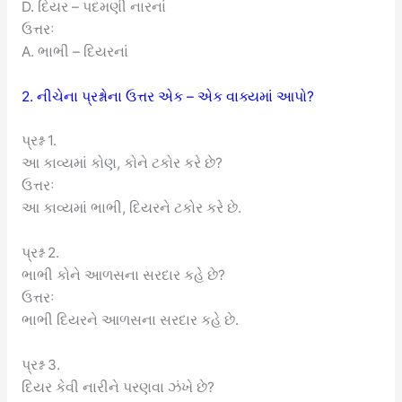
D. દિયર – પદમણી નારનાં
ઉત્તરઃ
A. ભાભી – દિયરનાં
2. નીચેના પ્રશ્નોના ઉત્તર એક – એક વાક્યમાં આપો?
પ્રશ્ન 1.
આ કાવ્યમાં કોણ, કોને ટકોર કરે છે?
ઉત્તરઃ
આ કાવ્યમાં ભાભી, દિયરને ટકોર કરે છે.
પ્રશ્ન 2.
ભાભી કોને આળસના સરદાર કહે છે?
ઉત્તરઃ
ભાભી દિયરને આળસના સરદાર કહે છે.
પ્રશ્ન 3.
દિયર કેવી નારીને પરણવા ઝંખે છે?