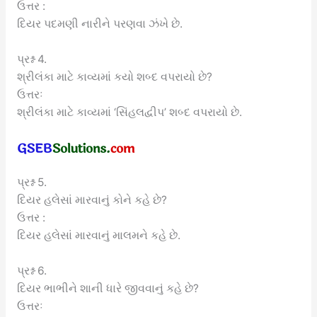
ઉત્તર :
દિયર પદમણી નારીને પરણવા ઝંખે છે.
પ્રશ્ન 4.
શ્રીલંકા માટે કાવ્યમાં કયો શબ્દ વપરાયો છે?
ઉત્તરઃ
શ્રીલંકા માટે કાવ્યમાં ‘સિંહલદ્વીપ’ શબ્દ વપરાયો છે.
પ્રશ્ન 5.
દિયર હલેસાં મારવાનું કોને કહે છે?
ઉત્તર :
દિયર હલેસાં મારવાનું માલમને કહે છે.
પ્રશ્ન 6.
દિયર ભાભીને શાની ધારે જીવવાનું કહે છે?
ઉત્તરઃ