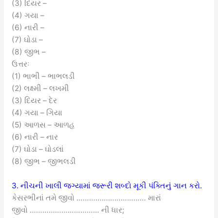
(3) દિયર –
(4) ગયા –
(6) નારી –
(7) ઘોડા –
(8) જીભ –
ઉત્તરઃ
(1) ભાભી – ભાભલડી
(2) લક્ષ્મી – લખમી
(3) દિયર – દેર
(4) ગયા – ગિયા
(5) આળસ – આળહ
(6) નારી – નાર
(7) ઘોડા – ઘોડલાં
(8) જીભ – જીભલડી
3. નીચની ખાલી જગ્યામાં જરૂરી શબ્દો મૂકી પંક્તિનું ગાન કરો.
કેસરભીનાં તમે જીવો …………………………… મારાં
જીવો …………………………… ની ધાર;