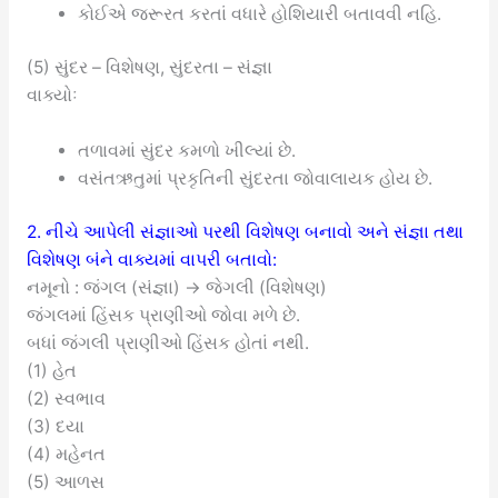
કોઈએ જરૂરત કરતાં વધારે હોશિયારી બતાવવી નહિ.
(5) સુંદર – વિશેષણ, સુંદરતા – સંજ્ઞા
વાક્યોઃ
તળાવમાં સુંદર કમળો ખીલ્યાં છે.
વસંતઋતુમાં પ્રકૃતિની સુંદરતા જોવાલાયક હોય છે.
2. નીચે આપેલી સંજ્ઞાઓ પરથી વિશેષણ બનાવો અને સંજ્ઞા તથા
વિશેષણ બંને વાક્યમાં વાપરી બતાવો:
નમૂનો : જંગલ (સંજ્ઞા) → જેગલી (વિશેષણ)
જંગલમાં હિંસક પ્રાણીઓ જોવા મળે છે.
બધાં જંગલી પ્રાણીઓ હિંસક હોતાં નથી.
(1) હેત
(2) સ્વભાવ
(3) દયા
(4) મહેનત
(5) આળસ