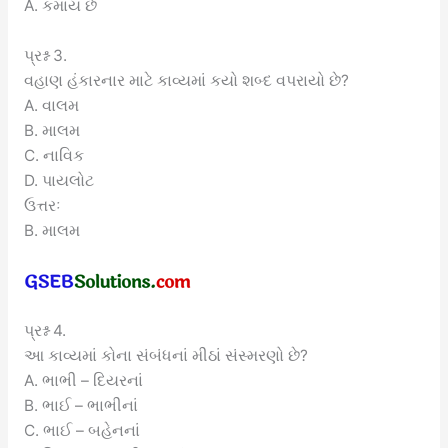
A. કમાય છે
પ્રશ્ન 3.
વહાણ હંકારનાર માટે કાવ્યમાં કયો શબ્દ વપરાયો છે?
A. વાલમ
B. માલમ
C. નાવિક
D. પાયલોટ
ઉત્તરઃ
B. માલમ
પ્રશ્ન 4.
આ કાવ્યમાં કોના સંબંધનાં મીઠાં સંસ્મરણો છે?
A. ભાભી – દિયરનાં
B. ભાઈ – ભાભીનાં
C. ભાઈ – બહેનનાં