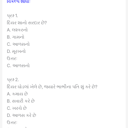
વિકલ્પ શોધોઃ
પ્રશ્ન 1.
દિયર શાનો સરદાર છે?
A. લશ્કરનો
B. ગામનો
C. આળસનો
D. મૂરખનો
ઉત્તરઃ
C. આળસનો
પ્રશ્ન 2.
દિયર ઘોડલાં ખેલે છે, જ્યારે ભાભીના પતિ શું કરે છે?
A. કમાય છે
B. સવારી કરે છે
C. ખરચે છે
D. આળસ કરે છે
ઉત્તરઃ