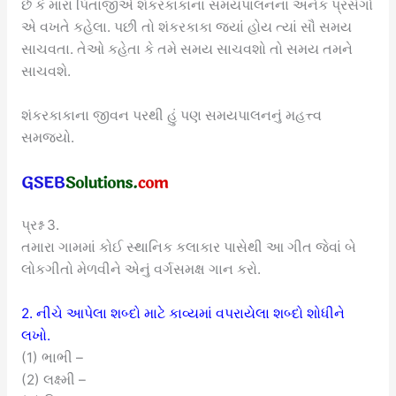
છે કે મારા પિતાજીએ શંકરકાકાના સમયપાલનના અનેક પ્રસંગો
એ વખતે કહેલા. પછી તો શંકરકાકા જ્યાં હોય ત્યાં સૌ સમય
સાચવતા. તેઓ કહેતા કે તમે સમય સાચવશો તો સમય તમને
સાચવશે.
શંકરકાકાના જીવન પરથી હું પણ સમયપાલનનું મહત્ત્વ
સમજ્યો.
પ્રશ્ન 3.
તમારા ગામમાં કોઈ સ્થાનિક કલાકાર પાસેથી આ ગીત જેવાં બે
લોકગીતો મેળવીને એનું વર્ગસમક્ષ ગાન કરો.
2. નીચે આપેલા શબ્દો માટે કાવ્યમાં વપરાયેલા શબ્દો શોધીને
લખો.
(1) ભાભી –
(2) લક્ષ્મી –