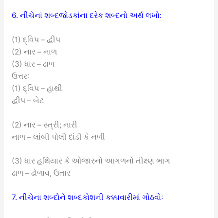
6. નીચેનાં શબ્દજોડકાંના દરેક શબ્દનો અર્થ લખો:
(1) દ્વિપ – દ્વીપ
(2) નાર – નાળ
(3) ધાર – ઢાળ
ઉત્તરઃ
(1) દ્વિપ – હાથી
દ્વીપ – બેટ
(2) નાર – સ્ત્રી; નારી
નાળ – લાંબી પોલી દાંડી કે નળી
(3) ધાર હથિયાર કે ઓજારનો આગળનો તીક્ષ્ણ ભાગ
ઢાળ – ઢોળાવ, ઉતાર
7. નીચેના શબ્દોને શબ્દકોશની કક્કાવારીમાં ગોઠવોઃ