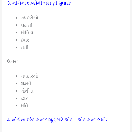
3. નીચેના શબ્દોની જોડણી સુધારોઃ
મધદરીયો
લક્ષમી
મોતિડા
ધ્વાર
મતી
ઉત્તરઃ
મધદરિયો
લક્ષ્મી
મોતીડાં
દ્વાર
મતિ
4. નીચેના દરેક શબ્દસમૂહ માટે એક – એક શબ્દ લખોઃ