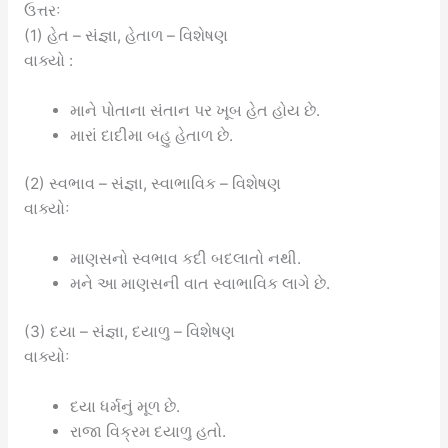
ઉત્તરઃ
(1) હેત – સંજ્ઞા, હેતાળ – વિશેષણ
વાક્યો :
માને પોતાના સંતાન પર ખૂબ હેત હોય છે.
મારાં દાદીમા બહુ હેતાળ છે.
(2) સ્વભાવ – સંજ્ઞા, સ્વાભાવિક – વિશેષણ
વાક્યોઃ
માણસનો સ્વભાવ કદી બદલાતો નથી.
મને આ માણસની વાત સ્વાભાવિક લાગે છે.
(3) દયા – સંજ્ઞા, દયાળુ – વિશેષણ
વાક્યોઃ
દયા ધર્મનું મૂળ છે.
રાજા વિક્રમ દયાળુ હતો.