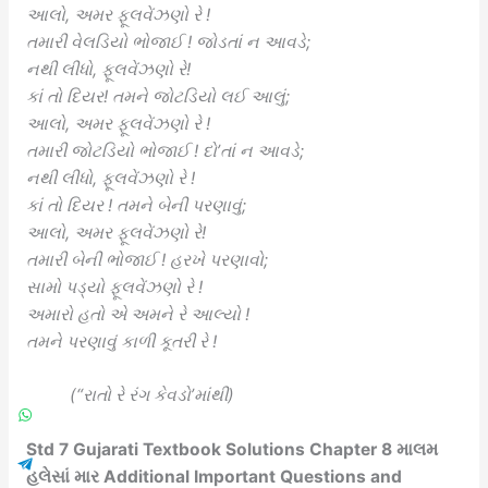
આલો, અમર ફૂલવેંઝણો રે !
તમારી વેલડિયો ભોજાઈ ! જોડતાં ન આવડે;
નથી લીધો, ફૂલવેંઝણો રે!
કાં તો દિયર! તમને જોટડિયો લઈ આલું;
આલો, અમર ફૂલવેંઝણો રે !
તમારી જોટડિયો ભોજાઈ ! દો’તાં ન આવડે;
નથી લીધો, ફૂલવેંઝણો રે !
કાં તો દિયર ! તમને બેની પરણાવું;
આલો, અમર ફૂલવેંઝણો રે!
તમારી બેની ભોજાઈ ! હરખે પરણાવો;
સામો પડ્યો ફૂલવેંઝણો રે !
અમારો હતો એ અમને રે આલ્યો !
તમને પરણાવું કાળી કૂતરી રે !
(“રાતો રે રંગ કેવડો’માંથી)
Std 7 Gujarati Textbook Solutions Chapter 8 માલમ
હલેસાં માર Additional Important Questions and