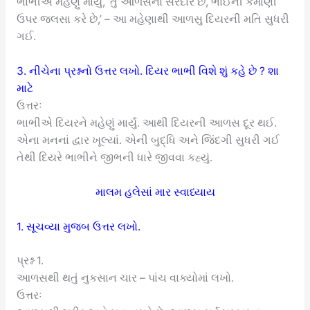
ભાભીએ મહેણું માર્યું, ‘તું આળસનો સરદાર છે, ભાઈની કમાણી
ઉપર જલસા કરે છે,’ – આ મહેણાથી આળસુ દિયરની મતિ સુધરી
ગઈ.
3. નીચેના પ્રશ્નનો ઉત્તર લખો. દિયર ભાભી વિશે શું કહે છે ? શા
માટે
ઉત્તરઃ
ભાભીએ દિયરને મહેણું માર્યું. આથી દિયરની આળસ દૂર થઈ.
એના મનનાં દ્વાર ખૂલ્યાં. એની બુદ્ધિ અને જિંદગી સુધરી ગઈ
તેથી દિયરે ભાભીને જીભની ધારે જીવવા કહ્યું.
માલમ હલેસાં માર સ્વાધ્યાય
1. સૂચવ્યા મુજબ ઉત્તર લખો.
પ્રશ્ન 1.
આળસથી થતું નુકસાન ચાર – પાંચ વાક્યોમાં લખો.
ઉત્તરઃ