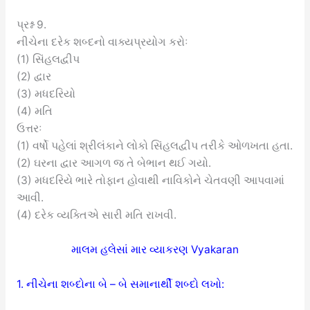
પ્રશ્ન 9.
નીચેના દરેક શબ્દનો વાક્યપ્રયોગ કરોઃ
(1) સિંહલદ્વીપ
(2) દ્વાર
(3) મધદરિયો
(4) મતિ
ઉત્તરઃ
(1) વર્ષો પહેલાં શ્રીલંકાને લોકો સિંહલદ્વીપ તરીકે ઓળખતા હતા.
(2) ઘરના દ્વાર આગળ જ તે બેભાન થઈ ગયો.
(3) મધદરિયે ભારે તોફાન હોવાથી નાવિકોને ચેતવણી આપવામાં
આવી.
(4) દરેક વ્યક્તિએ સારી મતિ રાખવી.
માલમ હલેસાં માર વ્યાકરણ Vyakaran
1. નીચેના શબ્દોના બે – બે સમાનાર્થી શબ્દો લખો: