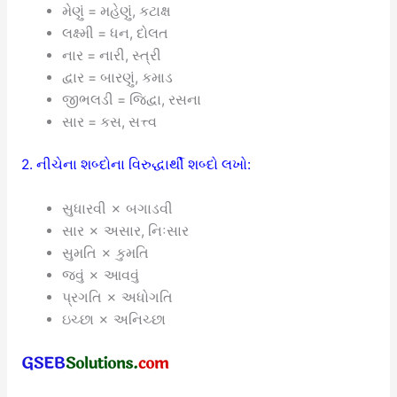
મેણું = મહેણું, કટાક્ષ
લક્ષ્મી = ધન, દોલત
નાર = નારી, સ્ત્રી
દ્વાર = બારણું, કમાડ
જીભલડી = જિદ્વા, રસના
સાર = કસ, સત્ત્વ
2. નીચેના શબ્દોના વિરુદ્ધાર્થી શબ્દો લખો:
સુધારવી ✗ બગાડવી
સાર ✗ અસાર, નિઃસાર
સુમતિ ✗ કુમતિ
જવું ✗ આવવું
પ્રગતિ ✗ અધોગતિ
ઇચ્છા ✗ અનિચ્છા