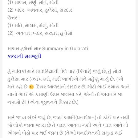
(1) માલમ, મેણું, મતિ, મોતી
(2) બંદર, અવતાર, હલેસાં, સરદાર
ઉત્તર :
(1) મતિ, માલમ, મેણું, મોતી
(2) અવતાર, બંદર, સરદાર, હલેસાં
માલમ હલેસાં માર Summary in Gujarati
કાવ્યની સમજૂતી
હે નાવિક! મારે મધદરિયાની પેલે પાર (કિનારે) જવું છે, તું મોટાં
હલેસાં માર (ઝડપ કરો, મારી ભાભીએ મને મહેણું માર્યું છે. (એ
મને કહે છે
દિયર આળસનો સરદાર છે. મોટો ભાઈ કમાય અને
નાનો ભાઈ એ કમાણી ઉપર જલસા કરે, એનો તો અવતાર જ
નકામો છે! (એના જીવનને ધિક્કાર છે.)
મારે જાવા બંદરે જવું છે, જ્યાં લક્ષ્મી(ધનદોલત)નો કોઈ પાર નથી.
જે લોકો જાવા જાય છે તે પાછા આવતા નથી અને પાછા આવે તો
એમનો બેડો પાર થઈ જાય છે (તેઓ ધનદોલતથી સમૃદ્ધ થઈ