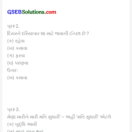
પ્રશ્ન 2.
દિયરને દરિયાપાર શા માટે જવાની ઈચ્છા છે ?
(ક) રહેવા
(ખ) કમાવા
(ગ) ફરવા
(ઘ) પરણવા
ઉત્તરઃ
(ખ) કમાવા
પ્રશ્ન 3.
મેણાં મારીને મારી મતિ સુધારી’ – અહીં ‘મતિ સુધારી’ એટલે
(ક) બુદ્ધિ આવી
(ખ) સાચું જ્ઞાન થયું