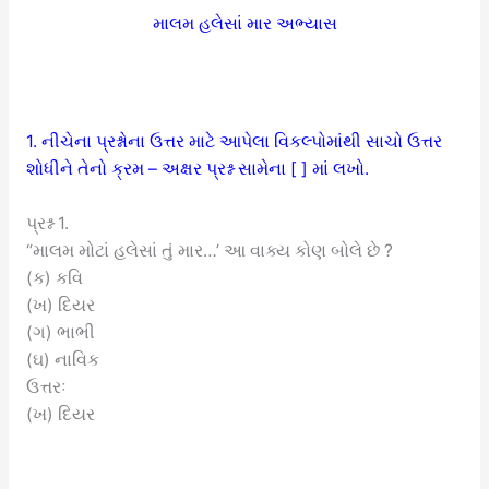
માલમ હલેસાં માર અભ્યાસ
1. નીચેના પ્રશ્નોના ઉત્તર માટે આપેલા વિકલ્પોમાંથી સાચો ઉત્તર
શોધીને તેનો ક્રમ – અક્ષર પ્રશ્ન સામેના [ ] માં લખો.
પ્રશ્ન 1.
“માલમ મોટાં હલેસાં તું માર…’ આ વાક્ય કોણ બોલે છે ?
(ક) કવિ
(ખ) દિયર
(ગ) ભાભી
(ઘ) નાવિક
ઉત્તરઃ
(ખ) દિયર