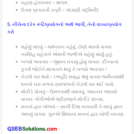
વહાણ હંકારનાર – માલમ
ઉત્તમ પ્રકારની સ્ત્રી – પદમણી પદ્મિની)
5. નીચેના દરેક રૂઢિપ્રયોગનો અર્થ આપી, તેનો વાક્યપ્રયોગ
કરો
મહેણું મારવું – મર્મવચન કહેવું, ટોણો મારવો વાક્ય
નરસિંહ મહેતાને એમની ભાભીએ મહેણું માર્યું હતું.
બળ્યો અવતાર – જીવન નકામું હોવું વાક્ય : દીકરાનાં
કુકર્મ જોઈને માબાપને થયું કે બળ્યો અવતાર !
બેડલો પાર થવો – (અહીં) સમૃદ્ધ થવું વાક્ય જમીનમાંથી
ધનનો ચરુ મળતાં રામલાલનો બેડલો પાર થઈ ગયો.
મોતીડે પોખવું – ઉમળકાથી વધાવવું, આવકાર આપવો
વાક્યઃ ગોપીઓએ શ્રીકૃષ્ણને મોતીડે પાંખ્યા.
મનનાં દ્વાર ખોલવાં – સાચી દિશા બતાવવી કે સાચું જ્ઞાન
આપવું વાક્યઃ ગુરુએ શિષ્યના મનનાં દ્વાર ખોલી નાખ્યાં.