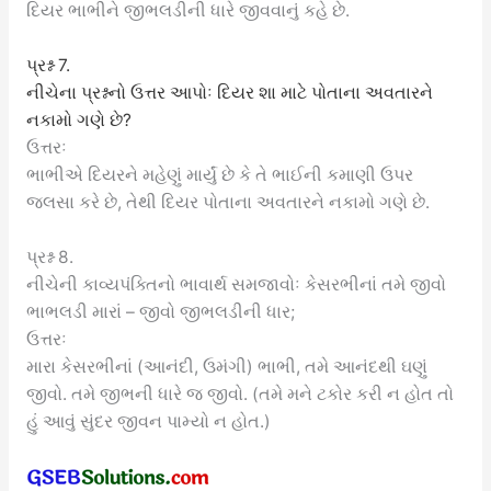
દિયર ભાભીને જીભલડીની ધારે જીવવાનું કહે છે.
પ્રશ્ન 7.
નીચેના પ્રશ્નનો ઉત્તર આપોઃ દિયર શા માટે પોતાના અવતારને
નકામો ગણે છે?
ઉત્તરઃ
ભાભીએ દિયરને મહેણું માર્યું છે કે તે ભાઈની કમાણી ઉપર
જલસા કરે છે, તેથી દિયર પોતાના અવતારને નકામો ગણે છે.
પ્રશ્ન 8.
નીચેની કાવ્યપંક્તિનો ભાવાર્થ સમજાવોઃ કેસરભીનાં તમે જીવો
ભાભલડી મારાં – જીવો જીભલડીની ધાર;
ઉત્તરઃ
મારા કેસરભીનાં (આનંદી, ઉમંગી) ભાભી, તમે આનંદથી ઘણું
જીવો. તમે જીભની ધારે જ જીવો. (તમે મને ટકોર કરી ન હોત તો
હું આવું સુંદર જીવન પામ્યો ન હોત.)