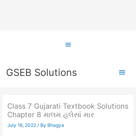
Skip
to
Above
content
Header
Main
GSEB Solutions
Men
Class 7 Gujarati Textbook Solutions
Chapter 8 માલમ હલેસાં માર
July 16, 2022
/ By
Bhagya