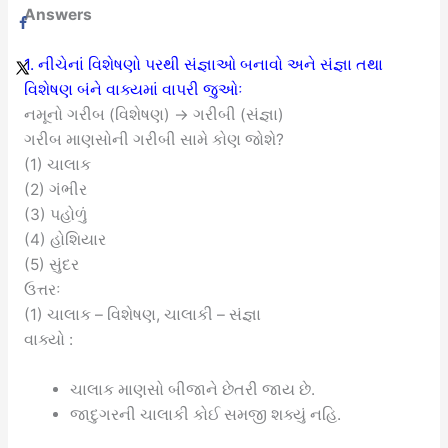
Answers
1. નીચેનાં વિશેષણો પરથી સંજ્ઞાઓ બનાવો અને સંજ્ઞા તથા
વિશેષણ બંને વાક્યમાં વાપરી જુઓઃ
નમૂનો ગરીબ (વિશેષણ) → ગરીબી (સંજ્ઞા)
ગરીબ માણસોની ગરીબી સામે કોણ જોશે?
(1) ચાલાક
(2) ગંભીર
(3) પહોળું
(4) હોશિયાર
(5) સુંદર
ઉત્તરઃ
(1) ચાલાક – વિશેષણ, ચાલાકી – સંજ્ઞા
વાક્યો :
ચાલાક માણસો બીજાને છેતરી જાય છે.
જાદુગરની ચાલાકી કોઈ સમજી શક્યું નહિ.