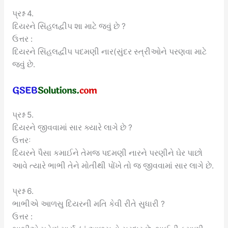
પ્રશ્ન 4.
દિયરને સિંહલદ્વીપ શા માટે જવું છે ?
ઉત્તર :
દિયરને સિંહલદ્વીપ પદમણી નાર(સુંદર સ્ત્રીઓને પરણવા માટે
જવું છે.
પ્રશ્ન 5.
દિયરને જીવવામાં સાર ક્યારે લાગે છે ?
ઉત્તરઃ
દિયરને પૈસા કમાઈને તેમજ પદમણી નારને પરણીને ઘેર પાછો
આવે ત્યારે ભાભી તેને મોતીથી પોંખે તો જ જીવવામાં સાર લાગે છે.
પ્રશ્ન 6.
ભાભીએ આળસુ દિયરની મતિ કેવી રીતે સુધારી ?
ઉત્તર :