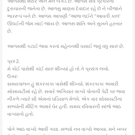
આળસથી શરીર અને મન બગડે છે. આળસ સર્વ પ્રકારના
દુરાચારની જનેતા છે. આળસુ માણસ દેવાદાર રહે છે ને બીજાને
ભારરૂપ બને છે. આળસ આપણી “આજ લઈને “આવતી કાલ’
ઊધઈની જેમ ખાઈ જાય છે. આળસ શાંતિ અને સુખને હરનાર
છે.
આળસથી કટાઈ જવા કરતાં મહેનતથી ઘસાઈ જવું વધુ સારું છે.
પ્રશ્ન 2.
મે કોઈ પાસેથી કાંઈ સારું શીખ્યાં હો તો તે પ્રસંગ લખો.
ઉત્તરઃ
સમયપાલન હું શંકરકાકા પાસેથી શીખ્યો. શંકરકાકા અમારી
સોસાયટીમાં રહે છે. સવારે અગિયાર વાગ્યે પોતાની પેઢી પર જવા
નીકળે ત્યારે સૌ એમનાં ઘડિયાળ મેળવે. એક વાર સોસાયટીના
સભ્યોની મીટિંગ અમારે ઘેર હતી. સમય રવિવારની સાંજે આઠ
વાગ્યાનો હતો.
પોતે આઠ વાગ્યે આવી ગયા. સભ્યો નવ વાગ્યે આવ્યા. મને ખબર