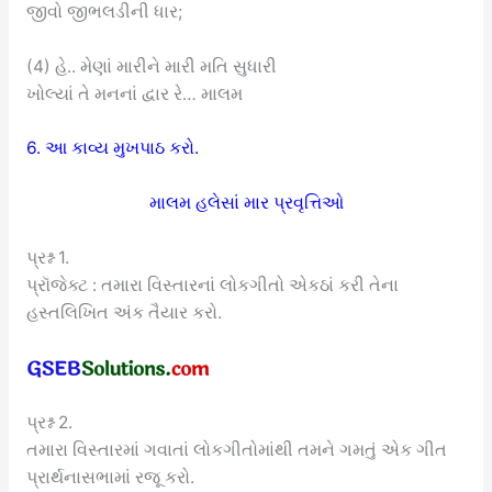
જીવો જીભલડીની ધાર;
(4) હે.. મેણાં મારીને મારી મતિ સુધારી
ખોલ્યાં તે મનનાં દ્વાર રે… માલમ
6. આ કાવ્ય મુખપાઠ કરો.
માલમ હલેસાં માર પ્રવૃત્તિઓ
પ્રશ્ન 1.
પ્રૉજેક્ટ : તમારા વિસ્તારનાં લોકગીતો એકઠાં કરી તેના
હસ્તલિખિત અંક તૈયાર કરો.
પ્રશ્ન 2.
તમારા વિસ્તારમાં ગવાતાં લોકગીતોમાંથી તમને ગમતું એક ગીત
પ્રાર્થનાસભામાં રજૂ કરો.