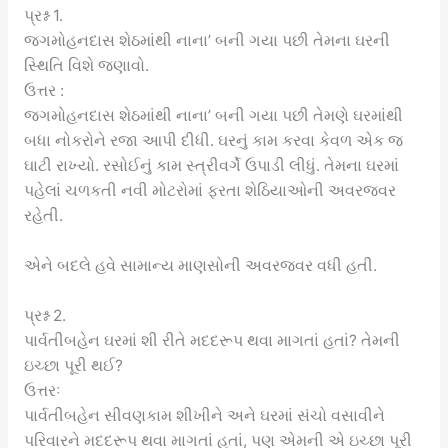
પ્રશ્ન 1.
જગમોહનદાસ શેઠમાંથી નાના’ બની ગયા પછી તેમના ઘરની
સ્થિતિ વિશે જણાવો.
ઉત્તર :
જગમોહનદાસ શેઠમાંથી નાના’ બની ગયા પછી તેમણે ઘરમાંથી
બધા નોકરોને રજા આપી દીધી. ઘરનું કામ કરવા કેવળ એક જ
ઘાટી રાખ્યો. રસોઈનું કામ સ્ત્રીવર્ગે ઉપાડી લીધું. તેમના ઘરમાં
પહેલાં ચળકતી નવી મોટરોમાં ફરતા શેઠિયાઓની અવરજવર
રહેતી.
એને બદલે હવે સામાન્ય માણસોની અવરજવર વધી હતી.
પ્રશ્ન 2.
પાર્વતીબહેન ઘરમાં શી રીતે મદદરૂપ થવા માગતાં હતાં? તેમની
ઇચ્છા પૂરી થઈ?
ઉત્તરઃ
પાર્વતીબહેન સીવણકામ શીખીને અને ઘરમાં સંચો વસાવીને
પરિવારને મદદરૂપ થવા માગતાં હતાં, પણ એમની એ ઇચ્છા પૂરી