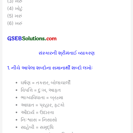
(3) ખરું
(4) ખોટું
(5) ખરું
(6) ખરું
સંસ્કારની શ્રીમંતાઈ વ્યાકરણ
1. નીચે આપેલા શબ્દોના સમાનાર્થી શબ્દો લખોઃ
ઘર્ષણ = તકરાર, બોલાચાર્લી
વિપત્તિ = દુઃખ, આફત
ભાગ્યવિધાતા = બ્રહ્મા
આઘાત = પ્રહાર, ફટકો
ઔદાર્ય = ઉદારતા
નિઃશ્વાસ = નિસાસો
સાહેબી = સમૃદ્ધિ