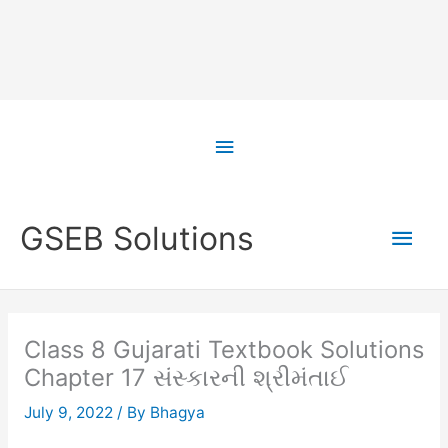
Skip
to
Above
content
Header
Main
GSEB Solutions
Men
Class 8 Gujarati Textbook Solutions
Chapter 17 સંસ્કારની શ્રીમંતાઈ
July 9, 2022
/ By
Bhagya