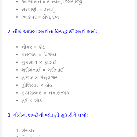
આશ્વાસન = સાંત્વન, દિલસોજી
સરવાણી = ઝરણું
આડંબર = ડોળ, દંભ
2. નીચે આપેલા શબ્દોના વિરુદ્ધાર્થી શબ્દો લખોઃ
નોકર ✗ શેઠ
પરાજય ✗ વિજય
નુકસાન ✗ ફાયદો
શ્રીમંતાઈ ✗ ગરીબાઈ
હાજર ✗ ગેરહાજર
હોશિયાર ✗ ઠોઠ
હકારાત્મક ✗ નકારાત્મક
હર્ષ ✗ શોક
3. નીચેના શબ્દોની જોડણી સુધારીને લખો:
શંસ્કાર