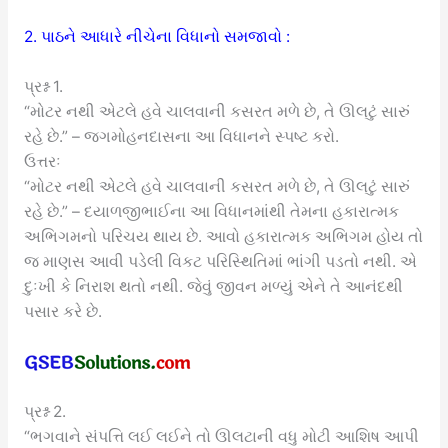
2. પાઠને આધારે નીચેના વિધાનો સમજાવો :
પ્રશ્ન 1.
“મોટર નથી એટલે હવે ચાલવાની કસરત મળે છે, તે ઊલટું સારું
રહે છે.” – જગમોહનદાસના આ વિધાનને સ્પષ્ટ કરો.
ઉત્તરઃ
“મોટર નથી એટલે હવે ચાલવાની કસરત મળે છે, તે ઊલટું સારું
રહે છે.” – દયાળજીભાઈના આ વિધાનમાંથી તેમના હકારાત્મક
અભિગમનો પરિચય થાય છે. આવો હકારાત્મક અભિગમ હોય તો
જ માણસ આવી પડેલી વિકટ પરિસ્થિતિમાં ભાંગી પડતો નથી. એ
દુઃખી કે નિરાશ થતો નથી. જેવું જીવન મળ્યું એને તે આનંદથી
પસાર કરે છે.
પ્રશ્ન 2.
“ભગવાને સંપત્તિ લઈ લઈને તો ઊલટાની વધુ મોટી આશિષ આપી