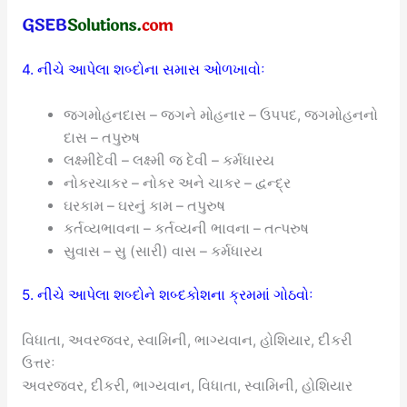
4. નીચે આપેલા શબ્દોના સમાસ ઓળખાવોઃ
જગમોહનદાસ – જગને મોહનાર – ઉપપદ, જગમોહનનો
દાસ – તપુરુષ
લક્ષ્મીદેવી – લક્ષ્મી જ દેવી – કર્મધારય
નોકરચાકર – નોકર અને ચાકર – દ્વન્દ્ર
ઘરકામ – ઘરનું કામ – તપુરુષ
કર્તવ્યભાવના – કર્તવ્યની ભાવના – તત્પરુષ
સુવાસ – સુ (સારી) વાસ – કર્મધારય
5. નીચે આપેલા શબ્દોને શબ્દકોશના ક્રમમાં ગોઠવોઃ
વિધાતા, અવરજવર, સ્વામિની, ભાગ્યવાન, હોશિયાર, દીકરી
ઉત્તરઃ
અવરજવર, દીકરી, ભાગ્યવાન, વિધાતા, સ્વામિની, હોશિયાર