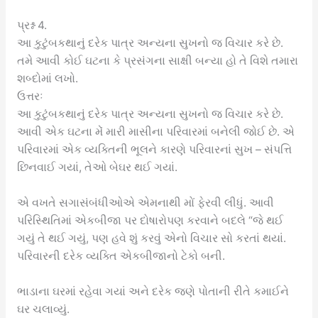
પ્રશ્ન 4.
આ કુટુંબકથાનું દરેક પાત્ર અન્યના સુખનો જ વિચાર કરે છે.
તમે આવી કોઈ ઘટના કે પ્રસંગના સાક્ષી બન્યા હો તે વિશે તમારા
શબ્દોમાં લખો.
ઉત્તરઃ
આ કુટુંબકથાનું દરેક પાત્ર અન્યના સુખનો જ વિચાર કરે છે.
આવી એક ઘટના મેં મારી માસીના પરિવારમાં બનેલી જોઈ છે. એ
પરિવારમાં એક વ્યક્તિની ભૂલને કારણે પરિવારનાં સુખ – સંપત્તિ
છિનવાઈ ગયાં, તેઓ બેઘર થઈ ગયાં.
એ વખતે સગાસંબંધીઓએ એમનાથી મોં ફેરવી લીધું. આવી
પરિસ્થિતિમાં એકબીજા પર દોષારોપણ કરવાને બદલે “જે થઈ
ગયું તે થઈ ગયું, પણ હવે શું કરવું એનો વિચાર સો કરતાં થયાં.
પરિવારની દરેક વ્યક્તિ એકબીજાનો ટેકો બની.
ભાડાના ઘરમાં રહેવા ગયાં અને દરેક જણે પોતાની રીતે કમાઈને
ઘર ચલાવ્યું.