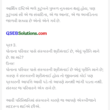
આર્થિક દષ્ટિએ ભલે કુટુંબને પુષ્કળ નુકસાન થયું હોય, પણ
કુટુંબમાં સૌ એ જ સંવાદિતા, એ જ આનંદ, એ જ અખંડિતતા
જાળવી શક્યા છે એનો એને ગર્વ છે.
પ્રશ્ન 3.
પોતાના પરિવાર પાસે સંસ્કારની શ્રીમંતાઈ છે, એવું પ્રીતિ માને
છે. શા માટે?
ઉત્તરઃ
પોતાના પરિવાર પાસે સંસ્કારની શ્રીમંતાઈ છે એવું પ્રીતિ માને છે;
કારણ કે સંસ્કારની શ્રીમંતાઈ હોય તો જીવનમાં કોઈ પણ
પ્રકારની આપત્તિ આવી પડે તો આપણે મનથી ભાંગી પડતા નથી.
સંસ્કાર જ પરિવારને એક રાખે છે.
આવી પરિસ્થિતિમાં સંસ્કારને કારણે જ આપણે એકબીજાને
મદદરૂપ થઈએ છીએ.