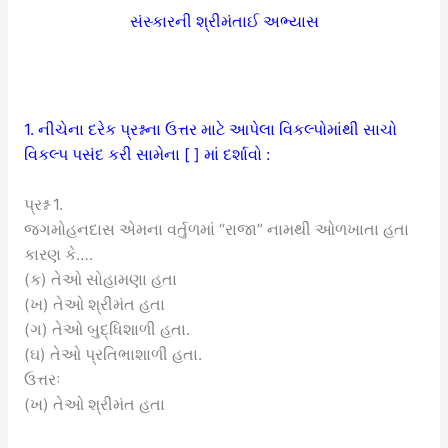
સંસ્કારની શ્રીમંતાઈ અભ્યાસ
1. નીચેના દરેક પ્રશ્નના ઉત્તર માટે આપેલા વિકલ્પોમાંથી સાચો
વિકલ્પ પસંદ કરી સામેના [ ] માં દર્શાવો :
પ્રશ્ન 1.
જગમોહનદાસ એમના વર્તુળમાં “રાજા” નામથી ઓળખાતા હતા
કારણ કે….
(ક) તેઓ સોહામણા હતા
(ખ) તેઓ શ્રીમંત હતા
(ગ) તેઓ બુદ્ધિશાળી હતા.
(ઘ) તેઓ પ્રતિભાશાળી હતા.
ઉત્તરઃ
(ખ) તેઓ શ્રીમંત હતા