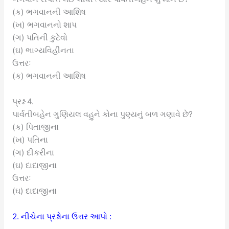
(ક) ભગવાનની આશિષ
(ખ) ભગવાનનો શાપ
(ગ) પતિની કુટેવો
(ઘ) ભાગ્યવિહીનતા
ઉત્તરઃ
(ક) ભગવાનની આશિષ
પ્રશ્ન 4.
પાર્વતીબહેન ગુણિયલ વહુને કોના પુણ્યનું બળ ગણાવે છે?
(ક) પિતાજીના
(ખ) પતિના
(ગ) દીકરીના
(ઘ) દાદાજીના
ઉત્તરઃ
(ઘ) દાદાજીના
2. નીચેના પ્રશ્નોના ઉત્તર આપો :