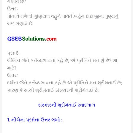
ગણાવે છે?
ઉત્તરઃ
પોતાને મળેલી ગુણિયલ વહુને પાર્વતીબહેન દાદાજીના પુણ્યનું
બળ ગણાવે છે.
પ્રશ્ન 6.
લેખિકા જેને કર્તવ્યભાવના કહે છે, એ પ્રીતિને મન શું છે? શા
માટે?
ઉત્તરઃ
દર્શના જેને કર્તવ્યભાવના કહે છે એ પ્રીતિને મન શ્રીમંતાઈ છે;
કારણ કે સાચી શ્રીમંતાઈ સંસ્કારની શ્રીમંતાઈ છે.
સંસ્કારની શ્રીમંતાઈ સ્વાધ્યાય
1. નીચેના પ્રશ્નોના ઉત્તર લખો :