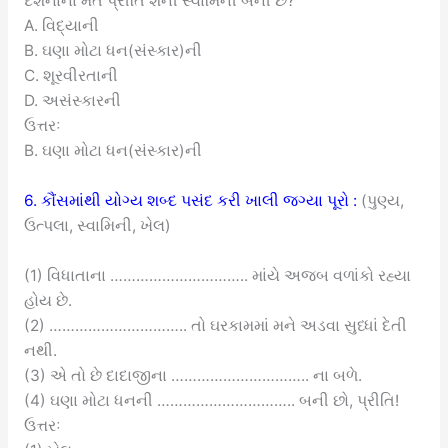
દર્શનાના મતે પ્રીતિ શેની સ્વામિની બની છે?
A. વિદ્યાની
B. ઘણા મોટા ધન(સંસ્કાર)ની
C. શૂરવીરતાની
D. અસંસ્કારની
ઉત્તરઃ
B. ઘણા મોટા ધન(સંસ્કાર)ની
6. કૌંસમાંથી યોગ્ય શબ્દ પસંદ કરી ખાલી જગ્યા પૂરો :
(પુણ્ય,
ઉત્પલા, સ્વામિની, ખેલ)
(1) વિધાતાના ………………………….. માંયે અજબ વળાંકો રહ્યા
હોય છે.
(2) ………………………….. તો ઘરકામમાં મને અડવા સુધ્ધાં દેતી
નથી.
(3) એ તો છે દાદાજીના ………………………….. ના બળે.
(4) ઘણા મોટા ધનની ………………………….. બની છો, પ્રીતિ!
ઉત્તરઃ