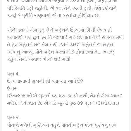
બનાવી અમેરિકા આગળ ભણવા મોકલવાની હતી, પણ હવે એ
પરિસ્થિતિ રહી નહોતી. એ વાત તેને કઠતી હતી. તેણે દર્શનાને
કહ્યું કે પ્રીતિ ભણવામાં એના કરતાંય હોશિયાર છે.
એને મનમાં એમ હતું કે તે બહેનને ઊંચામાં ઊંચી કેળવણી
અપાવશે, પણ હવે સ્થિતિ બદલાઈ ગઈ છે. પોતાને જે સગવડ મળી
તે હવે બહેનને મળે તેમ નથી. એને કારણે બહેનને જ સહન
કરવાનું આવ્યું. પોતે બહેન કરતાં મોટો હોવા છતાં તે… આટલું
કહેતાં તેનો અવાજ ભીનો થઈ ગયો.
પ્રશ્ન 4.
ઉત્પલાભાભી સુખની શી વ્યાખ્યા આપે છે?
ઉત્તરઃ
[ઉત્પલાભાભીએ સુખની વ્યાખ્યા આપી નથી, તેમને શેમાં આનંદ
મળે છે તેની વાત છે. એ માટે જુઓ પૃષ્ઠ 89 પ્રશ્ન 1 (3)નો ઉત્તર)
પ્રશ્ન 5.
પોતાને મળેલી ગુણિયલ વહુને પાર્વતીબહેન કોના પુણ્યનું બળ