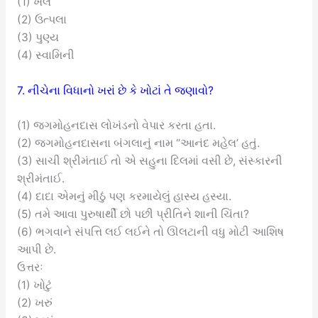
(1) ખેલ
(2) ઉત્પલા
(3) પુણ્ય
(4) સ્વામિની
7. નીચેના વિધાનો ખરાં છે કે ખોટાં તે જણાવો?
(1) જગમોહનદાસ લોખંડનો વેપાર કરતા હતા.
(2) જગમોહનદાસના બંગલાનું નામ “આનંદ મહેલ’ હતું.
(3) સાચી શ્રીમંતાઈ તો એ સહુના દિલમાં વસી છે, સંસ્કારની
શ્રીમંતાઈ.
(4) દાદા એમનું મીઠું પણ કરમાયેલું હાસ્ય હસ્યા.
(5) તમે આવા પુરુષાર્થી છો પછી પ્રીતિને શાની ચિંતા?
(6) ભગવાને સંપત્તિ લઈ લઈને તો ઊલટાની વધુ મોટી આશિષ
આપી છે.
ઉત્તરઃ
(1) ખોટું
(2) ખરું