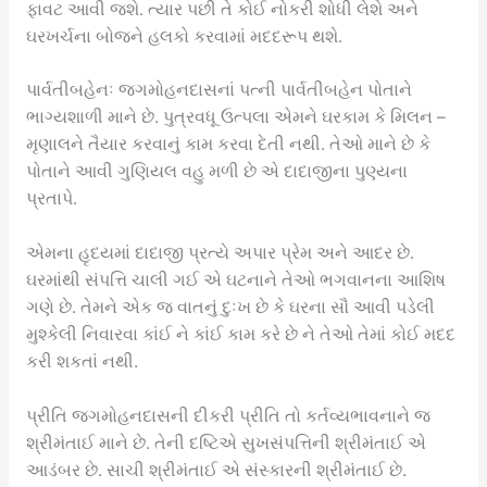
ફાવટ આવી જશે. ત્યાર પછી તે કોઈ નોકરી શોધી લેશે અને
ઘરખર્ચના બોજને હલકો કરવામાં મદદરૂપ થશે.
પાર્વતીબહેનઃ જગમોહનદાસનાં પત્ની પાર્વતીબહેન પોતાને
ભાગ્યશાળી માને છે. પુત્રવધૂ ઉત્પલા એમને ઘરકામ કે મિલન –
મૃણાલને તૈયાર કરવાનું કામ કરવા દેતી નથી. તેઓ માને છે કે
પોતાને આવી ગુણિયલ વહુ મળી છે એ દાદાજીના પુણ્યના
પ્રતાપે.
એમના હૃદયમાં દાદાજી પ્રત્યે અપાર પ્રેમ અને આદર છે.
ઘરમાંથી સંપત્તિ ચાલી ગઈ એ ઘટનાને તેઓ ભગવાનના આશિષ
ગણે છે. તેમને એક જ વાતનું દુઃખ છે કે ઘરના સૌ આવી પડેલી
મુશ્કેલી નિવારવા કાંઈ ને કાંઈ કામ કરે છે ને તેઓ તેમાં કોઈ મદદ
કરી શકતાં નથી.
પ્રીતિ જગમોહનદાસની દીકરી પ્રીતિ તો કર્તવ્યભાવનાને જ
શ્રીમંતાઈ માને છે. તેની દષ્ટિએ સુખસંપત્તિની શ્રીમંતાઈ એ
આડંબર છે. સાચી શ્રીમંતાઈ એ સંસ્કારની શ્રીમંતાઈ છે.