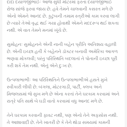
દાદા દયાળજીભાઈઃ આજ સુધી મોટરમાં ફરતા દયાળજીભાઈ
રોજ સાંજે ફરવા જાય છે. હવે તેમને ચાલવાની કસરત મળે છે
એનો એમને આનંદ છે. કુટુંબની તમામ સ્ત્રીઓ કામ કરવા લાગી
છે ત્યારે તેઓ વૃદ્ધ થઈ ગયા હોવાથી એમને મદદરૂપ થઈ શકતા
નથી. એ વાત તેમને મનમાં ખૂંચે છે.
સુમોહનઃ સુમોહનને એની નાની બહેન પ્રીતિ અતિશય વહાલી
છે. એની ઇચ્છા હતી કે બહેનને ડૉક્ટર બનાવી અમેરિકા આગળ
ભણવા મોકલવી; પરંતુ પરિસ્થિતિ બદલાતાં તે પોતાની ઇચ્છા પૂરી
કરી શકે તેમ નથી. એનું એને દુઃખ છે.
ઉત્પલાભાભીઃ આ પરિસ્થિતિને ઉત્પલાભાભીએ હસતે મુખે
સ્વીકારી લીધી છે. બંગલા, મોટરગાડી, પાર્ટી, ક્લબ અને
મિજલસમાં જે સુખ મળે છે એના કરતાં તેને ઘરકામ કરવામાં અને
રાત્રે પતિ સાથે બે ઘડી વાતો કરવામાં વધુ આનંદ મળે છે.
તેને ઘરકામ કરવાની ફાવટ નથી, પણ એનો તેને અફસોસ નથી.
તે આશાવાદી છે. તેને ખાતરી છે કે તેને થોડા સમયમાં કામની