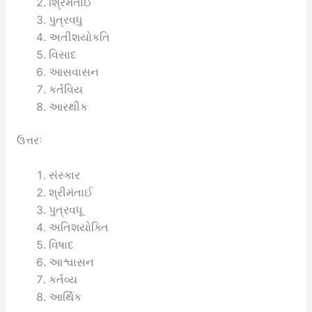
શ્રિમંતાઈ
પુત્રવધુ
અતીશયોકતિ
વિસાદ
આસવાસન
કર્તવિય
આરથીક
ઉત્તરઃ
સંસ્કાર
શ્રીમંતાઈ
પુત્રવધૂ
અતિશયોક્તિ
વિષાદ
આશ્વાસન
કર્તવ્ય
આર્થિક