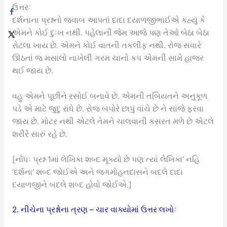
ઉત્તરઃ
દર્શનાના પ્રશ્નનો જવાબ આપતાં દાદા દયાળજીભાઈએ કહ્યું કે
એમને કોઈ દુઃખ નથી. પહેલાની જેમ આજે પણ તેઓ બેઠા બેઠા
રોટલા ખાય છે. એમને કોઈ વાતની તકલીફ નથી. રોજ સવારે
ઊઠતાં જ મસાલો નાખેલી ગરમ ચાનો કપ એમની સામે હાજર
થઈ જાય છે.
વહુ એમને પૂછીને રસોઈ બનાવે છે. એમની તબિયતને અનુકૂળ
પડે એ માટે જુદુ રાંધે છે. રોજ બપોરે છાપું વાંચે છે ને સાંજે ફરવા
જાય છે. મોટર નથી એટલે તેમને ચાલવાની કસરત મળે છે એટલે
શરીરે સારું રહે છે.
[નોંધઃ પ્રશ્ન 1માં લેખિકા શબ્દ મૂક્યો છે પણ ત્યાં લેખિકા’ નહિ
‘દર્શના’ શબ્દ જોઈએ અને જગમોહનદાસને બદલે દાદા
દયાળજીને બદલે શબ્દ હોવો જોઈએ.]
2. નીચેના પ્રશ્નોના ત્રણ – ચાર વાક્યોમાં ઉત્તર લખોઃ