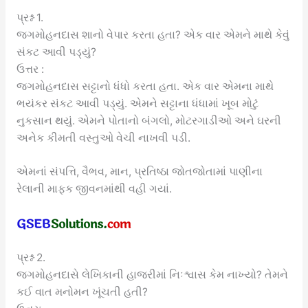
પ્રશ્ન 1.
જગમોહનદાસ શાનો વેપાર કરતા હતા? એક વાર એમને માથે કેવું
સંકટ આવી પડ્યું?
ઉત્તર :
જગમોહનદાસ સટ્ટાનો ધંધો કરતા હતા. એક વાર એમના માથે
ભયંકર સંકટ આવી પડ્યું. એમને સટ્ટાના ધંધામાં ખૂબ મોટું
નુકસાન થયું. એમને પોતાનો બંગલો, મોટરગાડીઓ અને ઘરની
અનેક કીમતી વસ્તુઓ વેચી નાખવી પડી.
એમનાં સંપત્તિ, વૈભવ, માન, પ્રતિષ્ઠા જોતજોતામાં પાણીના
રેલાની માફક જીવનમાંથી વહી ગયાં.
પ્રશ્ન 2.
જગમોહનદાસે લેખિકાની હાજરીમાં નિઃશ્વાસ કેમ નાખ્યો? તેમને
કઈ વાત મનોમન ખૂંચતી હતી?