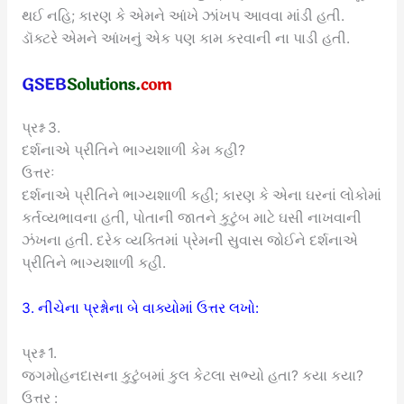
થઈ નહિ; કારણ કે એમને આંખે ઝાંખપ આવવા માંડી હતી.
ડૉક્ટરે એમને આંખનું એક પણ કામ કરવાની ના પાડી હતી.
પ્રશ્ન 3.
દર્શનાએ પ્રીતિને ભાગ્યશાળી કેમ કહી?
ઉત્તરઃ
દર્શનાએ પ્રીતિને ભાગ્યશાળી કહી; કારણ કે એના ઘરનાં લોકોમાં
કર્તવ્યભાવના હતી, પોતાની જાતને કુટુંબ માટે ઘસી નાખવાની
ઝંખના હતી. દરેક વ્યક્તિમાં પ્રેમની સુવાસ જોઈને દર્શનાએ
પ્રીતિને ભાગ્યશાળી કહી.
3. નીચેના પ્રશ્નોના બે વાક્યોમાં ઉત્તર લખો:
પ્રશ્ન 1.
જગમોહનદાસના કુટુંબમાં કુલ કેટલા સભ્યો હતા? કયા કયા?
ઉત્તર :