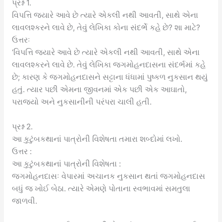
પ્રશ્ન 1.
વિપત્તિ જ્યારે આવે છે ત્યારે એકલી નથી આવતી, સાથે એના
લાવલશ્કરને લાવે છે, તેવું લેખિકા કોના સંદર્ભે કહે છે? શા માટે?
ઉત્તરઃ
‘વિપત્તિ જ્યારે આવે છે ત્યારે એકલી નથી આવતી, સાથે એના
લાવલશ્કરને લાવે છે. તેવું લેખિકા જગમોહનદાસના સંદર્ભમાં કહે
છે; કારણ કે જગમોહનદાસને સટ્ટાના ધંધામાં પુષ્કળ નુકસાન થયું
હતું. ત્યાર પછી એમના જીવનમાં એક પછી એક આઘાતો,
પરાજયો અને નુકસાનીની પરંપરા ચાલી હતી.
પ્રશ્ન 2.
આ કુટુંબકથાનાં પાત્રોની વિશેષતા તમારા શબ્દોમાં લખો.
ઉત્તર :
આ કુટુંબકથાનાં પાત્રોની વિશેષતા :
જગમોહનદાસઃ વેપારમાં અચાનક નુકસાન થતાં જગમોહનદાસ
બધું જ ખોઈ બેઠા. ત્યારે એમણે પોતાના સ્વભાવમાં સમતુલા
જાળવી.