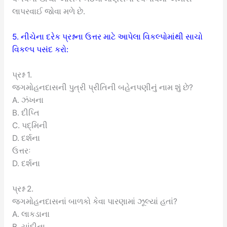
લાપરવાઈ જોવા મળે છે.
5. નીચેના દરેક પ્રશ્નના ઉત્તર માટે આપેલા વિકલ્પોમાંથી સાચો
વિકલ્પ પસંદ કરો:
પ્રશ્ન 1.
જગમોહનદાસની પુત્રી પ્રીતિની બહેનપણીનું નામ શું છે?
A. ઝંખના
B. દીપ્તિ
C. પદ્મિની
D. દર્શના
ઉત્તરઃ
D. દર્શના
પ્રશ્ન 2.
જગમોહનદાસનાં બાળકો કેવા પારણામાં ઝૂલ્યાં હતાં?
A. લાકડાના
B. ચાંદીના