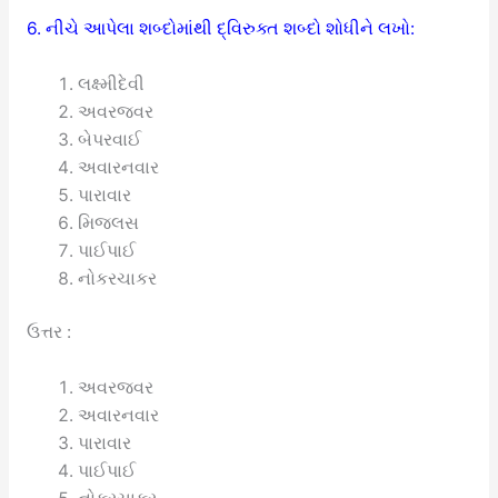
6. નીચે આપેલા શબ્દોમાંથી દ્વિરુક્ત શબ્દો શોધીને લખો:
લક્ષ્મીદેવી
અવરજવર
બેપરવાઈ
અવારનવાર
પારાવાર
મિજલસ
પાઈપાઈ
નોકરચાકર
ઉત્તર :
અવરજવર
અવારનવાર
પારાવાર
પાઈપાઈ