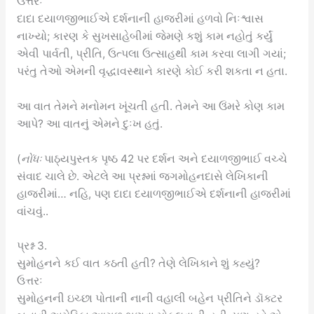
ઉત્તરઃ
દાદા દયાળજીભાઈએ દર્શનાની હાજરીમાં હળવો નિઃશ્વાસ
નાખ્યો; કારણ કે સુખસાહેબીમાં જેમણે કશું કામ નહોતું કર્યું
એવી પાર્વતી, પ્રીતિ, ઉત્પલા ઉત્સાહથી કામ કરવા લાગી ગયાં;
પરંતુ તેઓ એમની વૃદ્ધાવસ્થાને કારણે કોઈ કરી શકતા ન હતા.
આ વાત તેમને મનોમન ખૂંચતી હતી. તેમને આ ઉંમરે કોણ કામ
આપે? આ વાતનું એમને દુઃખ હતું.
(
નોંધઃ
પાઠ્યપુસ્તક પૃષ્ઠ 42 પર દર્શન અને દયાળજીભાઈ વચ્ચે
સંવાદ ચાલે છે. એટલે આ પ્રશ્નમાં જગમોહનદાસે લેખિકાની
હાજરીમાં… નહિ, પણ દાદા દયાળજીભાઈએ દર્શનાની હાજરીમાં
વાંચવું..
પ્રશ્ન 3.
સુમોહનને કઈ વાત કઠતી હતી? તેણે લેખિકાને શું કહ્યું?
ઉત્તરઃ
સુમોહનની ઇચ્છા પોતાની નાની વહાલી બહેન પ્રીતિને ડૉક્ટર