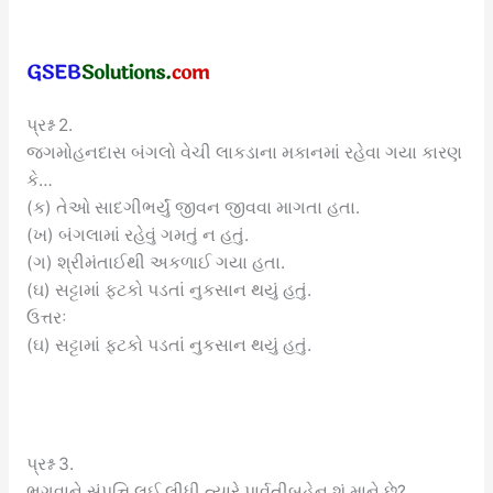
પ્રશ્ન 2.
જગમોહનદાસ બંગલો વેચી લાકડાના મકાનમાં રહેવા ગયા કારણ
કે…
(ક) તેઓ સાદગીભર્યું જીવન જીવવા માગતા હતા.
(ખ) બંગલામાં રહેવું ગમતું ન હતું.
(ગ) શ્રીમંતાઈથી અકળાઈ ગયા હતા.
(ઘ) સટ્ટામાં ફટકો પડતાં નુકસાન થયું હતું.
ઉત્તરઃ
(ઘ) સટ્ટામાં ફટકો પડતાં નુકસાન થયું હતું.
પ્રશ્ન 3.
ભગવાને સંપત્તિ લઈ લીધી ત્યારે પાર્વતીબહેન શું માને છે?