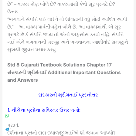
છે” – વાક્ય કોણ બોલે છે? વાક્યમાંથી કેવો સૂર પ્રગટે છે?
ઉત્તરઃ
“ભગવાને સંપત્તિ લઈ લઈને તો ઊલટાની વધુ મોટી આશિષ આપી
છે.” – આ વાક્ય પાર્વતીબહેન બોલે છે. આ વાક્યમાંથી એ સૂર
પ્રગટે છે કે સંપત્તિ જાય તો એનો અફસોસ કરવો નહિ. સંપત્તિ
ગઈ એને ભગવાનની મરજી અને ભગવાનના આશીર્વાદ સમજીને
સુખેથી જીવન પસાર કરવું.
Std 8 Gujarati Textbook Solutions Chapter 17
સંસ્કારની શ્રીમંતાઈ Additional Important Questions
and Answers
સંસ્કારની શ્રીમંતાઈ પ્રસ્નોત્તર
1. નીચેના પ્રશ્નોના સવિસ્તર ઉત્તર લખો:
પ્રશ્ન 1.
દર્શનાના પ્રશ્નનો દાદા દયાળજીભાઈએ શો જવાબ આપ્યો?