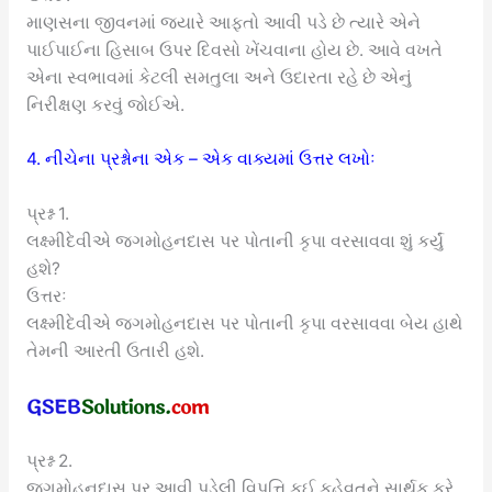
માણસના જીવનમાં જ્યારે આફતો આવી પડે છે ત્યારે એને
પાઈપાઈના હિસાબ ઉપર દિવસો ખેંચવાના હોય છે. આવે વખતે
એના સ્વભાવમાં કેટલી સમતુલા અને ઉદારતા રહે છે એનું
નિરીક્ષણ કરવું જોઈએ.
4. નીચેના પ્રશ્નોના એક – એક વાક્યમાં ઉત્તર લખોઃ
પ્રશ્ન 1.
લક્ષ્મીદેવીએ જગમોહનદાસ પર પોતાની કૃપા વરસાવવા શું કર્યું
હશે?
ઉત્તરઃ
લક્ષ્મીદેવીએ જગમોહનદાસ પર પોતાની કૃપા વરસાવવા બેય હાથે
તેમની આરતી ઉતારી હશે.
પ્રશ્ન 2.
જગમોહનદાસ પર આવી પડેલી વિપત્તિ કઈ કહેવતને સાર્થક કરે