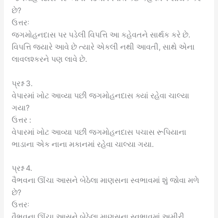
છે?
ઉત્તરઃ
જગમોહનદાસ પર પડેલી વિપત્તિ આ કહેવતને સાર્થક કરે છે.
વિપત્તિ જ્યારે આવે છે ત્યારે એકલી નથી આવતી, સાથે એના
લાવલશ્કરને પણ લાવે છે.
પ્રશ્ન 3.
વેપારમાં ખોટ આવ્યા પછી જગમોહનદાસ ક્યાં રહેવા ચાલ્યા
ગયા?
ઉત્તર :
વેપારમાં ખોટ આવ્યા પછી જગમોહનદાસ પચાસ રૂપિયાના
ભાડાના એક નાના મકાનમાં રહેવા ચાલ્યા ગયા.
પ્રશ્ન 4.
વૈભવના ઊંચા આસને બેઠેલા માણસના સ્વભાવમાં શું જોવા મળે
છે?
ઉત્તરઃ
વૈભવના ઊંચા આસને બેઠેલા માણસના સ્વભાવમાં અમીરી