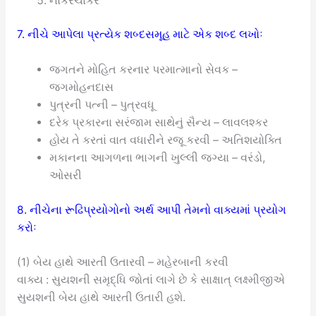
નોકરચાકર
7. નીચે આપેલા પ્રત્યેક શબ્દસમૂહ માટે એક શબ્દ લખોઃ
જગતને મોહિત કરનાર પરમાત્માનો સેવક –
જગમોહનદાસ
પુત્રની પત્ની – પુત્રવધૂ
દરેક પ્રકારના સરંજામ સાથેનું સૈન્ય – લાવલશ્કર
હોય તે કરતાં વાત વધારીને રજૂ કરવી – અતિશયોક્તિ
મકાનના આગળના ભાગની ખુલ્લી જગ્યા – વરંડો,
ઓસરી
8. નીચેના રૂઢિપ્રયોગોનો અર્થ આપી તેમનો વાક્યમાં પ્રયોગ
કરોઃ
(1) બેય હાથે આરતી ઉતારવી – મહેરબાની કરવી
વાક્ય : સુયશની સમૃદ્ધિ જોતાં લાગે છે કે સાક્ષાત્ લક્ષ્મીજીએ
સુયશની બેય હાથે આરતી ઉતારી હશે.