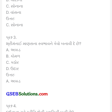
C. સોનાના
D. વાંસના
ઉત્તરઃ
C. સોનાના
પ્રશ્ન 3.
શ્રીમંતાઈ માણસના સ્વભાવને કેવો બનાવી દે છે?
A. અક્કડ
B. કોમળ
C. કઠોર
D. ઉદાર
ઉત્તરઃ
A. અક્કડ
પ્રશ્ન 4.