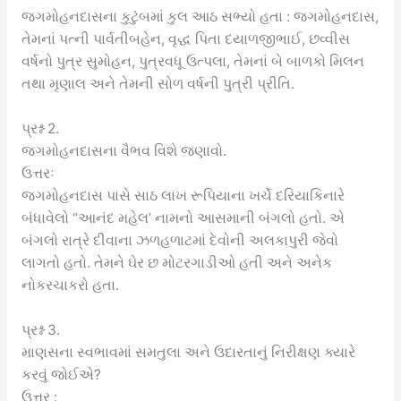
જગમોહનદાસના કુટુંબમાં કુલ આઠ સભ્યો હતા : જગમોહનદાસ,
તેમનાં પત્ની પાર્વતીબહેન, વૃદ્ધ પિતા દયાળજીભાઈ, છવ્વીસ
વર્ષનો પુત્ર સુમોહન, પુત્રવધૂ ઉત્પલા, તેમનાં બે બાળકો મિલન
તથા મૃણાલ અને તેમની સોળ વર્ષની પુત્રી પ્રીતિ.
પ્રશ્ન 2.
જગમોહનદાસના વૈભવ વિશે જણાવો.
ઉત્તરઃ
જગમોહનદાસ પાસે સાઠ લાખ રૂપિયાના ખર્ચે દરિયાકિનારે
બંધાવેલો “આનંદ મહેલ’ નામનો આસમાની બંગલો હતો. એ
બંગલો રાત્રે દીવાના ઝળહળાટમાં દેવોની અલકાપુરી જેવો
લાગતો હતો. તેમને ઘેર છ મોટરગાડીઓ હતી અને અનેક
નોકરચાકરો હતા.
પ્રશ્ન 3.
માણસના સ્વભાવમાં સમતુલા અને ઉદારતાનું નિરીક્ષણ ક્યારે
કરવું જોઈએ?
ઉત્તર :