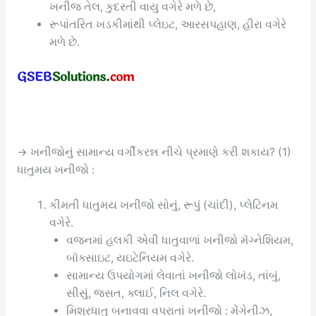
ખનીજ તેલ, કુદરતી વાયુ વગેરે મળે છે,
રૂપાંતરિત ખડકીમાંથી પ્લેઇટ, આરસપહાણ, હીરા વગેરે
મળે છે.
→ ખનીજોનું સામાન્ય વર્ગીકરન્ન નીચે પ્રમાણે કરી શકાય? (1)
ધાતુમય ખનીજો :
કીમતી ધાતુમય ખનીજો સોનું, રૂપું (ચાંદી), પ્લેટિનમ
વગેરે.
વજનમાં હલકી એવી ધાતુવાળાં ખનીજો મૅગ્નેશિયમ,
બૉક્સાઇટ, યઇટેનિયમ વગેરે.
સામાન્ય ઉપયોગમાં લેવાતાં ખનીજો લોખંડ, તાંબું,
સીસું, જસત, ક્લાઈ, નિલ વગેરે.
મિશ્રધાતુ બનાવવા વપરાતાં ખનીજો : મેંગેનીઝ,