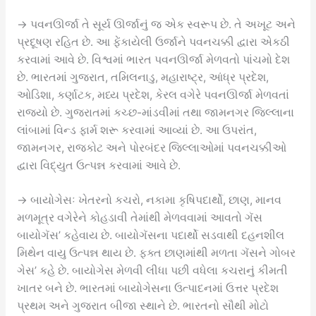
→ પવનઊર્જા તે સૂર્ય ઊર્જાનું જ એક સ્વરૂપ છે. તે અખૂટ અને
પ્રદૂષણ રહિત છે. આ ફેંકાયેલી ઉર્જાને પવનચક્કી દ્વારા એકઠી
કરવામાં આવે છે. વિશ્વમાં ભારત પવનઊર્જા મેળવતો પાંચમો દેશ
છે. ભારતમાં ગુજરાત, તમિલનાડુ, મહારાષ્ટ્ર, આંધ્ર પ્રદેશ,
ઓડિશા, કર્ણાટક, મધ્ય પ્રદેશ, કેરલ વગેરે પવનઊર્જા મેળવતાં
રાજ્યો છે. ગુજરાતમાં કચ્છ-માંડવીમાં તથા જામનગર જિલ્લાના
લાંબામાં વિન્ડ ફાર્મ શરૂ કરવામાં આવ્યાં છે. આ ઉપરાંત,
જામનગર, રાજકોટ અને પોરબંદર જિલ્લાઓમાં પવનચક્કીઓ
દ્વારા વિદ્યુત ઉત્પન્ન કરવામાં આવે છે.
→ બાયોગેસઃ ખેતરનો કચરો, નકામા કૃષિપદાર્થો, છાણ, માનવ
મળમૂત્ર વગેરેને કોહડાવી તેમાંથી મેળવવામાં આવતો ગૅસ
બાયોગૅસ’ કહેવાય છે. બાયોગૅસના પદાર્થો સડવાથી દહનશીલ
મિથેન વાયુ ઉત્પન્ન થાય છે. ફક્ત છાણમાંથી મળતા ગૅસને ગોબર
ગેસ’ કહે છે. બાયોગેસ મેળવી લીધા પછી વધેલા કચરાનું કીમતી
ખાતર બને છે. ભારતમાં બાયોગેસના ઉત્પાદનમાં ઉત્તર પ્રદેશ
પ્રથમ અને ગુજરાત બીજા સ્થાને છે. ભારતનો સૌથી મોટો