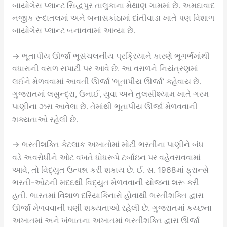
બાયોગેસ પ્લાન્ટ સિદ્ધપુર તાલુકાના મેથાણ ગામમાં છે. અમદાવાદ
નજીક રૂદાતલમાં અને બનાસકાંઠામાં દાંતીવાડા ખાતે પણ વિશાળ
બાયોગેસ પ્લાન્ટ બનાવવામાં આવ્યા છે.
→ ભૂતાપીય ઊર્જા ભૂસંચલનીય પ્રક્રિયાને કારણે ભૂગર્ભમાંથી
વધારાની વરાળ સપાટી પર આવે છે. આ વરાળને નિયંત્રણમાં
લઈને મેળવવામાં આવતી ઊર્જા ‘ભૂતાપીય ઊર્જા’ કહેવાય છે.
ગુજરાતમાં લસુન્દ્રા, ઉનાઈ, યુવા અને તુલસીશ્યામ ખાતે ગરમ
પાણીના ઝરા આવેલા છે. તેમાંથી ભૂતાપીય ઊર્જા મેળવવાની
શક્યતાઓ રહેલી છે.
→ ભરતીશક્તિ કેટલાક અખાતોમાં મોટી ભરતીના પાણીને બંધ
વડે અવરોધીને ઓટ વખતે ધોધરૂપે ટર્બાઇન પર વહેવરાવવામાં
આવે, તો વિદ્યુત ઉત્પન્ન કરી શકાય છે. ઈ. સ. 1968માં ફ્રાન્સે
ભરતી-ઓટની મદદથી વિદ્યુત મેળવવાની યોજના શરૂ કરી
હતી. ભારતમાં વિશાળ દરિયાકિનારો હોવાથી ભરતીશક્તિ દ્વારા
ઊર્જા મેળવવાની ઘણી શક્યતાઓ રહેલી છે. ગુજરાતમાં કચ્છના
અખાતમાં અને ખંભાતના અખાતમાં ભરતીશક્તિ દ્વારા ઊર્જા