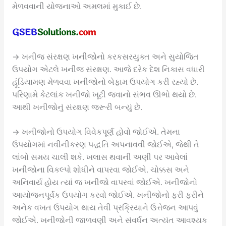
મેળવવાની યોજનાઓ અમલમાં મુકાઈ છે.
→ ખનીજ સંરક્ષણ ખનીજોનો કરકસરયુક્ત અને સુયોજિત
ઉપયોગ એટલે ખનીજ સંરક્ષણ. આજે દરેક દેશ નિકાસ વધારી
હૂંડિયામણ મેળવવા ખનીજોનો બેફામ ઉપયોગ કરી રહ્યો છે.
પરિણામે કેટલાંક ખનીજો ખૂટી જવાનો સંભવ ઊભો થયો છે.
આથી ખનીજોનું સંરક્ષણ જરૂરી બન્યું છે.
→ ખનીજોનો ઉપયોગ વિવેકપૂર્ણ હોવો જોઈએ. તેમના
ઉપયોગમાં નવીનીકરણ પદ્ધતિ અપનાવવી જોઈએ, જેથી તે
લાંબો સમય ચાલી શકે. ખલાસ થવાની અણી પર આવેલાં
ખનીજોના વિકલ્પો શોધીને વાપરવા જોઈએ. ચોક્કસ અને
અનિવાર્ય હોય ત્યાં જ ખનીજો વાપરવાં જોઈએ. ખનીજોનો
આયોજનપૂર્વક ઉપયોગ કરવો જોઈએ. ખનીજોનો ફરી ફરીને
અનેક વખત ઉપયોગ થાય તેવી પ્રક્રિયાને ઉત્તેજન આપવું
જોઈએ. ખનીજોની જાળવણી અને સંવર્ધન અત્યંત આવશ્યક