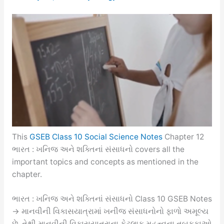
This
GSEB Class 10 Social Science Notes
Chapter 12
ભારત : ખનિજ અને શક્તિનાં સંસાધનો covers all the
important topics and concepts as mentioned in the
chapter.
ભારત : ખનિજ અને શક્તિનાં સંસાધનો Class 10 GSEB Notes
→ માનવીની વિકાસયાત્રામાં ખનીજ સંસાધનોનો ફાળો અમૂલ્ય
છે. તેથી માનવીની વિકાસયાત્રાના કેટલાક મહત્ત્વના તબકકાઓ