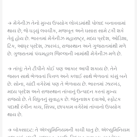
→ મેંગેનીઝ તેનો મુખ્ય ઉપયોગ લોખંડમાંથી પોલાદ બનાવવામાં
થાય છે, જે ઘડ્યું લવચીક, મજબૂત અને ઘસારા સામે ટકી શકે
તેવું હોય છે. ભારતમાં મેંગેનીઝ મહારાષ્ટ્ર, મધ્ય પ્રદેશ, ઓડિશા,
ટિક, આંધ્ર પ્રદેશ, ઝારખંડ, રાજસ્થાન અને ગુજરાતમાંથી મળે
છે. ગુજરાતમાં પંચમહાલ જિલ્લાની ખામાંથી મેંગેનીઝ મળે છે.
→ તાંબું: તેને ટીપીને કોઈ પણ આકાર આપી શકાય છે. તેને
જસત સાથે ભેળવતાં પિત્તળ અને કલાઈ સાથે ભેળવતાં કાંસું બને
છે. સોના, ચાંદી વગેરેમાં પણ તે ભેળવાય છે. ભારતમાં ઝારખંડ,
મધ્ય પ્રદેશ અને રાજસ્થાન તાંબાનું ઉત્પાદન કરતાં મુખ્ય
રાજ્યો છે. તે વિધુતનું સુવાહક છે. જંતુનાશક દવાઓ, સ્ફોટક
પદાર્થો રંગીન કાચ, સિક્કા, છાપકામ વગેરેમાં તાંબાનો ઉપયોગ
થાય છે.
→ બૉક્સાઇટ: તે ઍલ્યુમિનિયમની કાચી ધાતુ છે. ઍલ્યુમિનિયમ