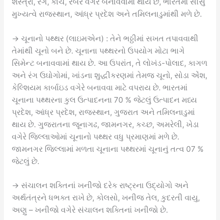
શસ્ત્રો, રંગ, કાચ, રબર વગેરે બનાવવામાં થાય છે, ભારતમાં સીસું
મુખ્યત્વે રાજસ્થાન, આંધ્ર પ્રદેશ અને તમિલનાડુમાંથી મળે છે.
→ ચૂનાનો પથ્થર (લાઇમએન) : તેને ભઠ્ઠીમાં સખત તપાવવાથી
તેમાંથી ચૂનો બને છે. ચૂનાના પથ્થરનો ઉપયોગ મોટા ભાગે
સિમેન્ટ બનાવવામાં થાય છે. આ ઉપરાંત, તે લોખંડ-પોલાદ, કાગળ
અને રંગ ઉઘોગોમાં, ખાંડના શુદ્ધીકરણમાં તેમજ ચૂનો, સોડા એંશ,
કેલ્શિયમ કાર્બાઇડ વગેરે બનાવવા માટે વપરાય છે. ભારતમાં
ચૂનાના પથ્થરના કુલ ઉત્પાદનના 70 % જેટલું ઉત્પાદન મધ્ય
પ્રદેશ, આંધ્ર પ્રદેશ, રાજસ્થાન, ગુજરાત અને તમિલનાડુમાં
થાય છે. ગુજરાતના જૂનાગઢ, જામનગર, કચ્છ, અમરેલી, ખેડા
વગેરે જિલ્લાઓમાં ચૂનાનો પથ્થર વધુ પ્રમાણમાં મળે છે.
જામનગર જિલ્લામાં મળતા ચૂનાના પથ્થરમાં ચૂનાનું તત્વ 07 %
જેટલું છે.
→ સંચાલન શક્તિનાં ખનીજો દરેક રાષ્ટ્રના ઉદ્યોગો અને
અર્થતંત્રને ધભક્ત રાખે છે, કોલસો, ખનીજ તેલ, કુદરતી વાયુ,
અણુ – ખનીજો વગેરે સંચાલન શક્તિનાં ખનીજો છે.