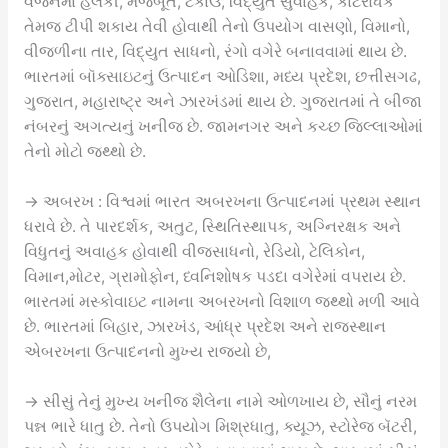
વજનમાં હલકી, મજબૂત, ટકાઉ, વિદ્યુત સુવાહક, કાટરોધક
તેમજ ટીપી શકાય તેવી હોવાથી તેનો ઉપયોગ વાસણો, વિમાનો,
વીજળીના તાર, વિદ્યુત સાધનો, રંગો વગેરે બનાવવામાં થાય છે.
ભારતમાં બૉક્સાઇટનું ઉત્પાદન ઓડિશા, મધ્ય પ્રદેશ, છત્તીસગઢ,
ગુજરાત, મહારાષ્ટ્ર અને ઝારખંડમાં થાય છે. ગુજરાતમાં તે બીજા
નંબરનું અગત્યનું ખનીજ છે. જામનગર અને કચ્છ જિલ્લાઓમાં
તેનો મોટો જથ્થો છે.
→ અબરખ : વિશ્વમાં ભારત અબરખના ઉત્પાદનમાં પ્રથમ સ્થાન
ધરાવે છે. તે પારદર્શક, અતુટ, સ્થિતિસ્થાપક, અગ્નિરક્ષક અને
વિધુતનું અવાહક હોવાથી વીજસાધનો, રેડિયો, ટેલિકોન,
વિમાન,મોટર, ગ્રામોફોન, ધ્વનિશોષક પડદા વગેરેમાં વપરાય છે.
ભારતમાં મસ્કોવાઇટ નામના અબરખનો વિશાળ જથ્થો મળી આવે
છે. ભારતમાં બિહાર, ઝારખંડ, આંધ્ર પ્રદેશ અને રાજસ્થાન
એબરખના ઉત્પાદનનો મુખ્ય રાજ્યો છે,
→ સીસું તેનું મુખ્ય ખનીજ શૈલેના નામે ઓળખાય છે, સૌનું નરમ
પન્ન ભારે ધાતુ છે. તેનો ઉપયોગ મિશ્રધાતુ, ક્યૂઝ, સ્ટોરેજ બૅટરી,