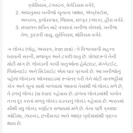
ક્રોમિયમ, ટંગસ્ટન, વેનેડિયમ વગેરે,
અધાતુમય બનીજો ચૂનાના પથ્થર, ઍબ્રેસ્ટૉસ,
અબરખ, ફ્લોરસ્પાર, જિસમ, સલ્ફર (ગંધક), હીરા વગેરે.
સંચાલન શક્તિ માટે વપરાતાં ખનીજ કોલસો, ખનીજ
તેલ, કુદરતી વાયુ, યુરેનિયમ, થોરિયમ વગેરે.
→ લોખંડ (લોહ, અયસ્ક, Iron ore) : તે વિશ્વવ્યાપી મહત્ત્વ
ધરાવતી સરતી, મજબૂત અને ટકાઉ ધાતુ છે. પોલાદરૂપે તેની
મોટી માંગ છે. લોખંડની કાચી ધાતુઓના હેમેટાઇટ, મૅગ્નેટઈટ,
લિમોનાઈટ અને સિડેરાઈટ એમ ચાર પ્રકારો છે. આ ખનીજોનું
પહેલાં લોખંડના ઑક્સાઇડમાં રૂપાંતર કરી તેને મોટી વાતભઠ્ઠીમાં
કોક અને ચૂના સાથે ગાળવામાં આવતાં તેમાંથી જે લોખંડ મળે છે,
તે ઢળનું લોખંડ (ie Iron) કહેવાય છે. ઢાળના લોખંડમાંથી કાર્બન
તત્ત્વ દૂર કરતાં મળતું લોખંડ ઘડતરનું લોખંડ કહેવાય છે. ભારતમાં
સૌથી વધુ લોખંડ કર્ણાટક રાજ્યમાં મળે છે. તેના પછી ક્રમશઃ
ઓડિશા, ઝારખંડ, છત્તીસગઢ અને આંધ્ર પ્રદેશમાંથી પ્રાપ્ત
થાય છે.