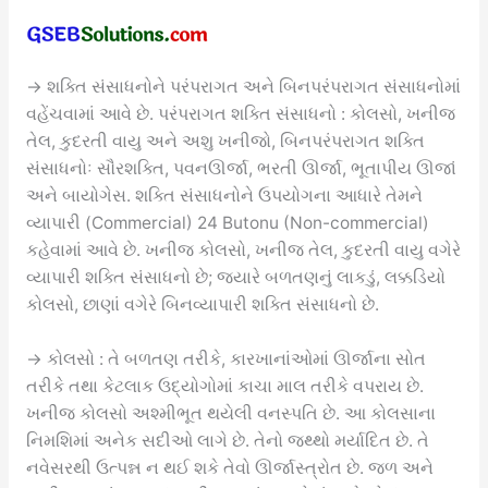
→ શક્તિ સંસાધનોને પરંપરાગત અને બિનપરંપરાગત સંસાધનોમાં
વહેંચવામાં આવે છે. પરંપરાગત શક્તિ સંસાધનો : કોલસો, ખનીજ
તેલ, કુદરતી વાયુ અને અશુ ખનીજો, બિનપરંપરાગત શક્તિ
સંસાધનોઃ સૌરશક્તિ, પવનઊર્જા, ભરતી ઊર્જા, ભૂતાપીય ઊજાં
અને બાયોગેસ. શક્તિ સંસાધનોને ઉપયોગના આધારે તેમને
વ્યાપારી (Commercial) 24 Butonu (Non-commercial)
કહેવામાં આવે છે. ખનીજ કોલસો, ખનીજ તેલ, કુદરતી વાયુ વગેરે
વ્યાપારી શક્તિ સંસાધનો છે; જ્યારે બળતણનું લાકડું, લક્કડિયો
કોલસો, છાણાં વગેરે બિનવ્યાપારી શક્તિ સંસાધનો છે.
→ કોલસો : તે બળતણ તરીકે, કારખાનાંઓમાં ઊર્જાના સોત
તરીકે તથા કેટલાક ઉદ્યોગોમાં કાચા માલ તરીકે વપરાય છે.
ખનીજ કોલસો અશ્મીભૂત થયેલી વનસ્પતિ છે. આ કોલસાના
નિમશિમાં અનેક સદીઓ લાગે છે. તેનો જથ્થો મર્યાદિત છે. તે
નવેસરથી ઉત્પન્ન ન થઈ શકે તેવો ઊર્જાસ્ત્રોત છે. જળ અને