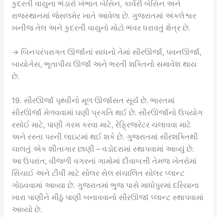
કુદરતી વાયુના ભંડારો ખંભાત બેસિન, કાર્વરી બેસિન અને
રાજસ્થાનમાં જેસલમેર ખાતે આવેલા છે. ગુજરાતમાં અંકલેશ્વર
ખનીજ તેલ અને કુદરતી વાયુનો મોટો ભંવર ધરાવતું ક્ષેત્ર છે.
→ બિનપરંપરાગત ઊર્જાનાં સાધનો તેમાં સૌરઊર્જા, પવનઊર્જા,
બાયોગેસ, ભૂતાપીય ઊર્જા અને ભરતી શક્તિનો સમાવેશ થાય
છે.
19. સૌરઊર્જા પૃથ્વીનો મૂળ ઊર્જાસત સૂર્ય છે. ભારતમાં
સૌરઊર્જા મેળવવામાં ઘણી પ્રગતિ થઈ છે. સૌરઊર્જાનો ઉપયોગ
રસોઈ માટે, પાણી ગરમ કરવા માટે, રેફ્રિજરેટર ચલાવવા માટે
અને રસ્તા પરની લાઇટમાં થઈ શકે છે. ગુજરાતમાં સૌરશક્તિથી
ચાલતું એક શીતાગાર છાણી – વડોદરામાં સ્થાપવામાં આવ્યું છે.
આ ઉપરાંત, વીજળી વગરનાં ગામોમાં દીવાબત્તી તેમજ ખેતરોમાં
સિંચાઈ અને ટીવી માટે સોલર સેલ સંચાલિત સોલર પ્લાન્ટ
ગોઠવવામાં આવ્યા છે. ગુજરાતમાં ભુજ પાસે માધોપુરમાં દરિયાના
ખારા પાણીને મીઠું પાણી બનાવવાનો સૌરઊજાં પ્લાન્ટ સ્થાપવામાં
આવ્યો છે.