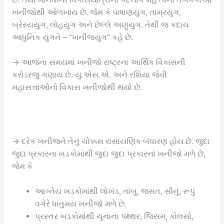
ખનીજોથી ઓળખાય છે. જેમ કે પાષાણયુગ, તામ્રયુગ,
બ્રેસ્યયુગ, લોહયુગ અને છેલ્લે અણુયુગ. તેથી જ કદાચ
આધુનિક યુગને – “ખનીજયુગ” કહે છે.
→ આજના સમયમાં ખનીજો રાષ્ટ્રના આર્થિક વિકાસની
કરોડરજુ ગણાય છે. યુ.એસ.એ. અને રશિયા જેવી
મહાસત્તાઓનો વિકાસ ખનીજોથી થયો છે.
→ દરેક ખનીજને તેનું ચોક્કસ રાસાયણિક બંધારણ હોય છે. જુદા
જુદા પ્રકારના ખડકોમાંથી જુદા જુદા પ્રકારનાં ખનીજો મળે છે,
જેમ કે
આગ્નેય ખડકોમાંથી લોખંડ, તાંબુ, જસત, સૌનું, રૂપું
વગેરે ધાતુમય ખનીજો મળે છે.
પ્રસ્તર ખડકોમાંથી ચૂનાના પથ્થર, જિસમ, કોલસો,