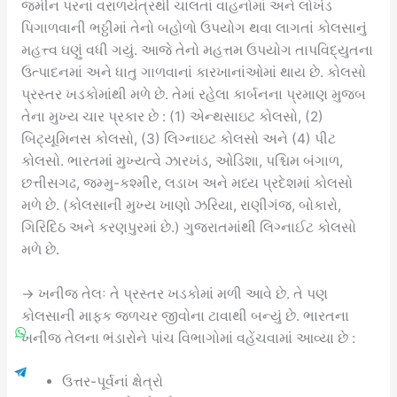
જમીન પરનાં વરાળયંત્રથી ચાલતાં વાહનોમાં અને લોખંડ
પિગાળવાની ભઠ્ઠીમાં તેનો બહોળો ઉપયોગ થવા લાગતાં કોલસાનું
મહત્ત્વ ઘણું વધી ગયું. આજે તેનો મહત્તમ ઉપયોગ તાપવિદ્યુતના
ઉત્પાદનમાં અને ધાતુ ગાળવાનાં કારખાનાંઓમાં થાય છે. કોલસો
પ્રસ્તર ખડકોમાંથી મળે છે. તેમાં રહેલા કાર્બનના પ્રમાણ મુજબ
તેના મુખ્ય ચાર પ્રકાર છે : (1) એન્થસાઇટ કોલસો, (2)
બિટ્યૂમિનસ કોલસો, (3) લિગ્નાઇટ કોલસો અને (4) પીટ
કોલસો. ભારતમાં મુખ્યત્વે ઝારખંડ, ઓડિશા, પશ્ચિમ બંગાળ,
છત્તીસગઢ, જમ્મુ-કશ્મીર, લડાખ અને મધ્ય પ્રદેશમાં કોલસો
મળે છે. (કોલસાની મુખ્ય ખાણો ઝરિયા, રાણીગંજ, બોકારો,
ગિરિદિઠ અને કરણપુરમાં છે.) ગુજરાતમાંથી લિગ્નાઈટ કોલસો
મળે છે.
→ ખનીજ તેલઃ તે પ્રસ્તર ખડકોમાં મળી આવે છે. તે પણ
કોલસાની માફક જળચર જીવોના ટાવાથી બન્યું છે. ભારતના
ખનીજ તેલના ભંડારોને પાંચ વિભાગોમાં વહેંચવામાં આવ્યા છે :
ઉત્તર-પૂર્વનાં ક્ષેત્રો