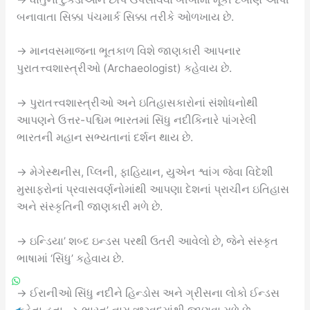
બનાવાતા સિક્કા પંચમાર્ક સિક્કા તરીકે ઓળખાય છે.
→ માનવસમાજના ભૂતકાળ વિશે જાણકારી આપનાર
પુરાતત્ત્વશાસ્ત્રીઓ (Archaeologist) કહેવાય છે.
→ પુરાતત્ત્વશાસ્ત્રીઓ અને ઇતિહાસકારોનાં સંશોધનોથી
આપણને ઉત્તર-પશ્ચિમ ભારતમાં સિંધુ નદીકિનારે પાંગરેલી
ભારતની મહાન સભ્યતાનાં દર્શન થાય છે.
→ મેગેસ્થનીસ, પ્લિની, ફાહિયાન, યુએન શ્વાંગ જેવા વિદેશી
મુસાફરોનાં પ્રવાસવર્ણનોમાંથી આપણા દેશનાં પ્રાચીન ઇતિહાસ
અને સંસ્કૃતિની જાણકારી મળે છે.
→ ઇન્ડિયા’ શબ્દ ઇન્ડસ પરથી ઉતરી આવેલો છે, જેને સંસ્કૃત
ભાષામાં ‘સિંધુ’ કહેવાય છે.
→ ઈરાનીઓ સિંધુ નદીને હિન્ડોસ અને ગ્રીસના લોકો ઈન્ડસ