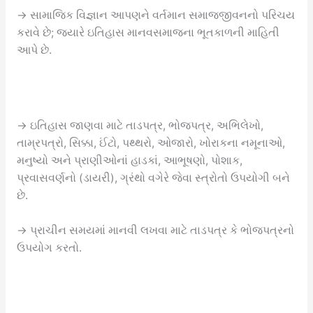
→ સામાજિક વિજ્ઞાન આપણને વર્તમાન સમાજજીવનનો પરિચય
કરાવે છે; જ્યારે ઇતિહાસ માનવસમાજના ભૂતકાળની માહિતી
આપે છે.
→ ઇતિહાસ જાણવા માટે તાડપત્ર, ભોજપત્ર, અભિલેખો,
તામ્રપત્રો, સિક્કા, ઈંટો, પથ્થરો, ઓજારો, ખોરાકના નમૂનાઓ,
મનુષ્યો અને પ્રાણીઓનાં હાડકાં, આભૂષણો, પોશાક,
પ્રવાસવર્ણનો (ડાયરી), ગ્રંથો વગેરે જેવા સ્ત્રોતો ઉપયોગી બને
છે.
→ પ્રાચીન સમયમાં માનવી લખવા માટે તાડપત્ર કે ભોજપત્રનો
ઉપયોગ કરતો.