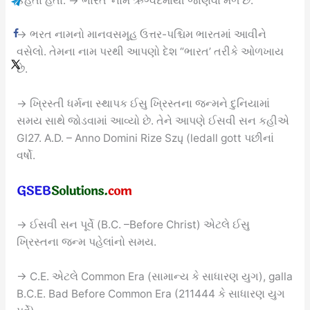
કહેતા હતા. → ભારત’ નામ ઋગ્વદમાંથી જાણવા મળે છે.
→ ભરત નામનો માનવસમૂહ ઉત્તર-પશ્ચિમ ભારતમાં આવીને
વસેલો. તેમના નામ પરથી આપણો દેશ “ભારત’ તરીકે ઓળખાય
છે.
→ ખ્રિસ્તી ધર્મના સ્થાપક ઈસુ ખ્રિસ્તના જન્મને દુનિયામાં
સમય સાથે જોડવામાં આવ્યો છે. તેને આપણે ઈસવી સન કહીએ
Gl27. A.D. – Anno Domini Rize Szų (ledall gott પછીનાં
વર્ષો.
→ ઈસવી સન પૂર્વે (B.C. –Before Christ) એટલે ઈસુ
ખ્રિસ્તના જન્મ પહેલાંનો સમય.
→ C.E. એટલે Common Era (સામાન્ય કે સાધારણ યુગ), galla
B.C.E. Bad Before Common Era (211444 કે સાધારણ યુગ