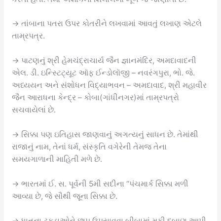
→ તાંબાના પતરા ઉપર કોતરીને લખવામાં આવતું લખાણ એટલે
તામ્રપત્ર.
→ પાટણનું શ્રી હેમચંદ્રાચાર્ય જૈન જ્ઞાનમંદિર, અમદાવાદની
એલ. ડી. ઇન્સ્ટિટ્યૂટ ઑફ ઈન્ડોલૉજી – નવરંગપુરા, ભો. જે.
અધ્યયન અને સંશોધન વિદ્યાભવન – અમદાવાદ, શ્રી મહાવીર
જૈન આરાધના કેન્દ્ર – કોબા(ગાંધીનગર)માં તામ્રપત્રો
સચવાયેલાં છે.
→ સિક્કા પણ ઇતિહાસ જાણવાનું અગત્યનું સાધન છે. તેમાંથી
રાજાનું નામ, તેનાં ધર્મ, સંસ્કૃતિ વગેરેની તેમજ તેના
સમયગાળાની માહિતી મળે છે.
→ ભારતમાં ઈ. સ. પૂર્વની 5મી સદીના “પંચમાર્ક સિક્કા મળી
આવ્યા છે, જે સૌથી જૂના સિક્કા છે.
→ ધાતુના ટુકડાઓને છાપ ઉપસાવવા બીબામાં મૂકી દબાણ આપી