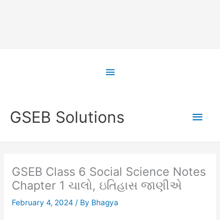
Skip
to
Above
content
Header
Main
GSEB Solutions
Men
GSEB Class 6 Social Science Notes
Chapter 1 ચાલો, ઇતિહાસ જાણીએ
February 4, 2024
/ By
Bhagya