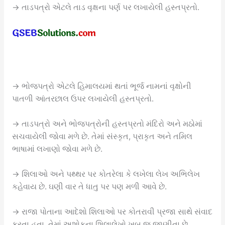
→ તાડપત્રો એટલે તાડ વૃક્ષના પર્ણ પર લખાયેલી હસ્તપ્રતો.
→ ભોજપત્રો એટલે હિમાલયમાં થતાં ભૂર્જ નામનાં વૃક્ષોની
પાતળી આંતરછાલ ઉપર લખાયેલી હસ્તપ્રતો.
→ તાડપત્રો અને ભોજપત્રોની હસ્તપ્રતો મંદિરો અને મઠોમાં
સચવાયેલી જોવા મળે છે. તેમાં સંસ્કૃત, પ્રાકૃત અને તમિલ
ભાષામાં લખાણો જોવા મળે છે.
→ શિલાઓ અને પથ્થર પર કોતરેલા કે લખેલા લેખ અભિલેખ
કહેવાય છે. ઘણી વાર તે ધાતુ પર પણ મળી આવે છે.
→ રાજા પોતાના આદેશો શિલાઓ પર કોતરાવી પ્રજા સાથે સંવાદ
કરતા હતા. તેમાં અશોકના શિલાલેખો ખૂબ જ જાણીતા છે.